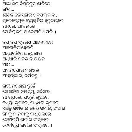
ଆକାଶର ବିସ୍ତ୍ରୁତ ଛାତିରେ
ତା’ର…
ଶୀତଳ ଜୋସ୍ନାର ପଦପଲ୍ଲବ ,
ପ୍ରେତ୍ୟେକ ବ୍ୟକ୍ତିର ହ୍ରୁଦୟରେ
ମନରେ, ଭାବନାରେ
ସେ ବିରାଜମାନ ଦେବୀଟିଏ ପରି ।
ଦପ୍ ଦପ୍ ସ୍ନିଗ୍ଧ ଆଲୋକରେ
ଆଲୋକିତ ହେଉଚି
ଅନ୍ଧଗଳିର ଅନ୍ଧକାର
ଅନ୍ଧାରି ମନର ବାତାୟନ
ଆଉ…
ଅମନଯୋଗି ମଣିଷର
ଅଂହଙ୍କାର, ଦର୍ପସବୁ ।
ନାରୀ ନଗଣ୍ୟ ନୁହେଁ
ସେ ସର୍ବଦା ନମସ୍ୟ, ସର୍ବସଂହା
ମା ରୂପରେ, ପତ୍ନୀ ରୂପରେ
କନ୍ୟା ରୂପରେ, ବାନ୍ଧବୀ ରୂପରେ
ଏସବୁ ସ୍ଵୀକାର କରେ ସମାଜ, ସଂସାର
ତା’ କୁ ମାନିବାକୁ ବାଧ୍ୟକରେ
ଦେବୀରୂପି ନାରୀର ସଂସ୍କାର
ଦେବୀରୂପି ନାରୀର ସଂସ୍କାର ।