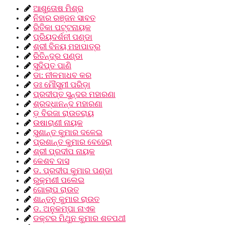
ଆଶୁତୋଷ ମିଶ୍ର
ନିହାର ରଞ୍ଜନ ସାବତ
ରିତିକା ପଟ୍ଟନାୟକ
ପ୍ରିୟଦର୍ଶନୀ ପଣ୍ଡା
ଶ୍ରୀ ବିନୟ ମହାପାତ୍ର
ରିତିନ୍ଦ୍ର ପଣ୍ଡା
ସୁଦିପ୍ତ ପାଣି
ଡା: ନୀଳମାଧବ କର
ଡଃ ମୌସୁମୀ ପରିଡ଼ା
ପ୍ରଦୀପ୍ତ ସୁନ୍ଦର ମହାରଣା
ଶ୍ରଦ୍ଧାନନ୍ଦ ମହାରଣା
ଡ଼ ବିରଜା ରାଉତରାୟ
ଉଷାରାଣୀ ନାୟକ
ସୁଶାନ୍ତ କୁମାର ଦଳେଇ
ପ୍ରଶାନ୍ତ କୁମାର ବେହେରା
ଶ୍ରୀ ପ୍ରଦୀପ ନାୟକ
କେଶବ ଦାସ
ଡ. ପ୍ରଦୀପ କୁମାର ପଣ୍ଡା
ରୁକ୍ମଣୀ ପଲେଇ
ଗୋଲାପ ରାଉତ
ଶାନ୍ତନୁ କୁମାର ରାଉତ
ଡ. ଅନୁକମ୍ପା ନାଏକ
ଡକ୍ଟର ମିଥୁନ କୁମାର ଶତପଥୀ