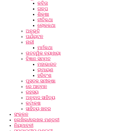
କବିତା
ଗଳ୍ପ
ଶିକ୍ଷା
ନୀତିକଥା
ଲୋକକଥା
ଅନୁଭୂତି
ପର୍ଯ୍ୟଟନ
ନାରୀ
ମର୍ମକଥା
ତାତ୍ତ୍ୱିକ ବ୍ୟାଖ୍ୟା
ବିଜ୍ଞାନ ସମ୍ମତ
ମହାଭାରତ
ରାମାୟଣ
ହରିବଂଶ
ପୁସ୍ତକ ସମୀକ୍ଷା
ରେ ଆତ୍ମନ
ରହସ୍ୟ
ଅନୁବାଦ ସାହିତ୍ୟ
କଟାକ୍ଷ
ସାହିତ୍ୟ ଖବର
ସଂକଳନ
ଲେଖିକା/ଲେଖକ ମଣ୍ଡଳୀ
ନିୟମାବଳୀ
ସମ୍ପାଦକୀୟ ମଣ୍ଡଳୀ