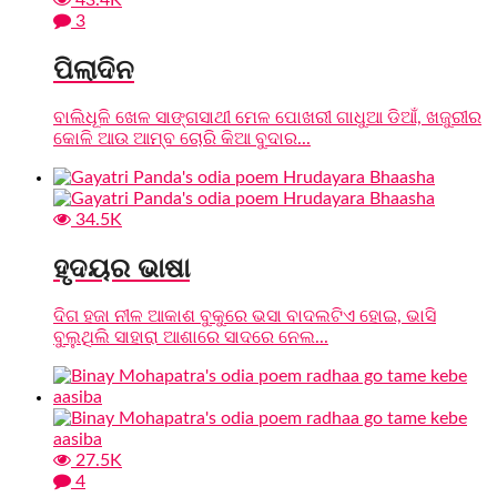
43.4K
3
ପିଲାଦିନ
ବାଲିଧୂଳି ଖେଳ ସାଙ୍ଗସାଥୀ ମେଳ ପୋଖରୀ ଗାଧୁଆ ଡିଆଁ, ଖଜୁରୀର
କୋଳି ଆଉ ଆମ୍ବ ଚୋରି କିଆ ବୁଦାର...
34.5K
ହୃଦୟର ଭାଷା
ଦିଗ ହଜା ନୀଳ ଆକାଶ ବୁକୁରେ ଭସା ବାଦଲଟିଏ ହୋଇ, ଭାସି
ବୁଲୁଥିଲି ସାହାରା ଆଶାରେ ସାଦରେ ନେଲ...
27.5K
4