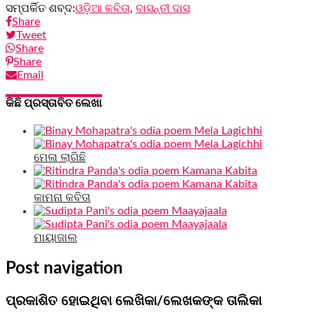
ସମ୍ପର୍କିତ ଶବ୍ଦ:
ଓଡ଼ିଆ କବିତା
,
ବାସନ୍ତୀ ଦାସ
Share
Tweet
Share
Share
Email
କିଛି ପ୍ରସ୍ତାବିତ ଲେଖା
ମେଳା ଲାଗିଛି
କାମନା କବିତା
ମାୟାଜାଲ
Post navigation
ପ୍ରକାଶିତ ହୋଇଥିବା ଲେଖିକା/ଲେଖକଙ୍କ ତାଲିକା