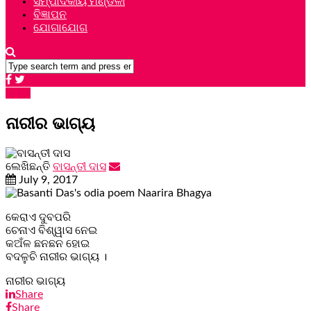
ସମ୍ପାଦକୀୟ ମଣ୍ଡଳୀ
ବିଜ୍ଞାପନ
ଯୋଗାଯୋଗ
କବିତା
ନାରୀର ଭାଗ୍ୟ
ଲେଖିଛନ୍ତି
ବାସନ୍ତୀ ଦାସ
July 9, 2017
କେରାଏ ଦୁବପରି
ଚେନାଏ ବିଶ୍ୱାସ ନେଇ
କଅଁଳ ଛନଛନ ହୋଇ
ବଦଳୁଚି ନାରୀର ଭାଗ୍ୟ ।
ନାରୀର ଭାଗ୍ୟ
Share
Share