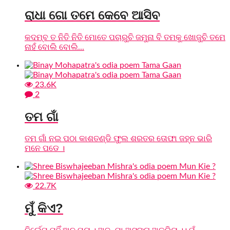
ରାଧା ଗୋ ତମେ କେବେ ଆସିବ
କଦମ୍ବ ତ ନିତି ନିତି ମୋତେ ପଚାରୁଚି ଜମୁନା ବି ତମକୁ ଖୋଜୁଚି ତମେ
ନାହଁ ବୋଲି ବୋଲି...
23.6K
2
ତମ ଗାଁ
ତମ ଗାଁ ନଇ ପଠା କାଶତଣ୍ଡି ଫୁଲ ଶରତର ତୋଫା ଜହ୍ନ ଭାରି
ମନେ ପଡେ ।
22.7K
ମୁଁ କିଏ?