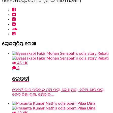
ମତାମତ ଓ ଦିଗ୍ଦର୍ଶନ ଅପେକ୍ଷାରେ "ଆମେ ଓଡ଼ିଆ" ।
ଲୋକପ୍ରିୟ ଲେଖା
45.1K
4
ରେବତୀ
ରେବତୀ ପାଠ ପଢ଼ିବାରୁ ପୁଅ ମଲା, ବୋହୂ ମଲା, ହଳିଆ ଛାଡି ଗଲା,
ବଳଦ ବିକା ଗଲା, ଜମିଦାର...