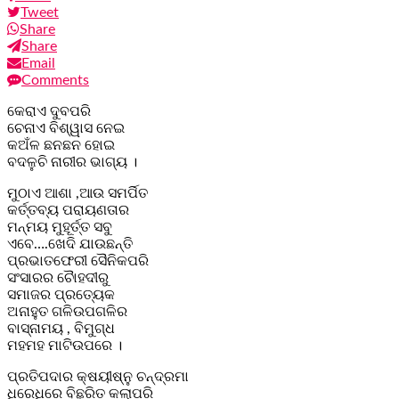
Tweet
Share
Share
Email
Comments
କେରାଏ ଦୁବପରି
ଚେନାଏ ବିଶ୍ୱାସ ନେଇ
କଅଁଳ ଛନଛନ ହୋଇ
ବଦଳୁଚି ନାରୀର ଭାଗ୍ୟ ।
ମୁଠାଏ ଆଶା ,ଆଉ ସମର୍ପିତ
କର୍ତ୍ତବ୍ୟ ପରାୟଣତାର
ମନ୍ମୟ ମୁହୂର୍ତ୍ତ ସବୁ
ଏବେ….ଖେଦି ଯାଉଛନ୍ତି
ପ୍ରଭାତଫେରୀ ସୈନିକପରି
ସଂସାରର ଚୈାହଦୀରୁ
ସମାଜର ପ୍ରତ୍ୟେକ
ଅନାହୁତ ଗଳିଉପଗଳିର
ବାସ୍ନାମୟ , ବିମୁଗ୍ଧ
ମହମହ ମାଟିଉପରେ ।
ପ୍ରତିପଦାର କ୍ଷୟୀଷ୍ନୁ ଚନ୍ଦ୍ରମା
ଧିରେଧିରେ ବିଛୁରିତ କଲାପରି