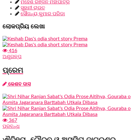
ମହେଶ ରଞ୍ଜନ ମହାପାତ୍ର
ସୁହାନୀ ରାଉତ
ସୌଜନ୍ୟ କୁମାର ପରିଡା
ଲୋକପ୍ରିୟ ଲେଖା
416
ଅଣୁଗଳ୍ପ
ପ୍ରେମ
କେଶବ ଦାସ
367
ପ୍ରବନ୍ଧ
ଐତିହ୍ୟ, ଗୌରବ ଓ ଅସ୍ମିତା ଜାଗରଣର