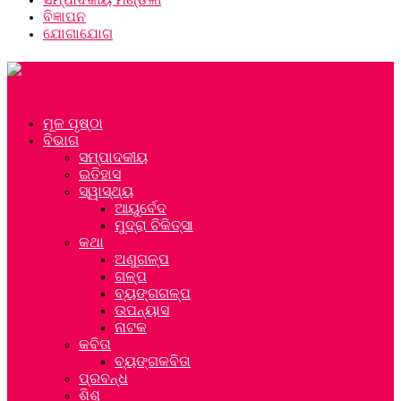
ବିଜ୍ଞାପନ
ଯୋଗାଯୋଗ
ମୂଳ ପୃଷ୍ଠା
ବିଭାଗ
ସମ୍ପାଦକୀୟ
ଇତିହାସ
ସ୍ୱାସ୍ଥ୍ୟ
ଆୟୁର୍ବେଦ
ମୁଦ୍ରା ଚିକିତ୍ସା
କଥା
ଅଣୁଗଳ୍ପ
ଗଳ୍ପ
ବ୍ୟଙ୍ଗଗଳ୍ପ
ଉପନ୍ୟାସ
ନାଟକ
କବିତା
ବ୍ୟଙ୍ଗକବିତା
ପ୍ରବନ୍ଧ
ଶିଶୁ