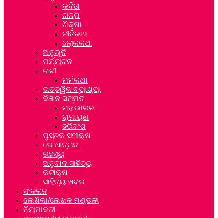
କବିତା
ଗଳ୍ପ
ଶିକ୍ଷା
ନୀତିକଥା
ଲୋକକଥା
ଅନୁଭୂତି
ପର୍ଯ୍ୟଟନ
ନାରୀ
ମର୍ମକଥା
ତାତ୍ତ୍ୱିକ ବ୍ୟାଖ୍ୟା
ବିଜ୍ଞାନ ସମ୍ମତ
ମହାଭାରତ
ରାମାୟଣ
ହରିବଂଶ
ପୁସ୍ତକ ସମୀକ୍ଷା
ରେ ଆତ୍ମନ
ରହସ୍ୟ
ଅନୁବାଦ ସାହିତ୍ୟ
କଟାକ୍ଷ
ସାହିତ୍ୟ ଖବର
ସଂକଳନ
ଲେଖିକା/ଲେଖକ ମଣ୍ଡଳୀ
ନିୟମାବଳୀ