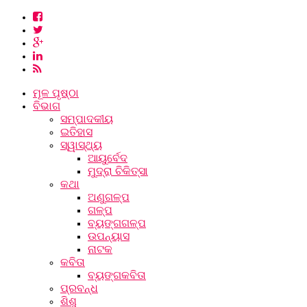
ମୂଳ ପୃଷ୍ଠା
ବିଭାଗ
ସମ୍ପାଦକୀୟ
ଇତିହାସ
ସ୍ୱାସ୍ଥ୍ୟ
ଆୟୁର୍ବେଦ
ମୁଦ୍ରା ଚିକିତ୍ସା
କଥା
ଅଣୁଗଳ୍ପ
ଗଳ୍ପ
ବ୍ୟଙ୍ଗଗଳ୍ପ
ଉପନ୍ୟାସ
ନାଟକ
କବିତା
ବ୍ୟଙ୍ଗକବିତା
ପ୍ରବନ୍ଧ
ଶିଶୁ