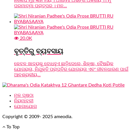
ନିର୍ଲେପ ମୁହିଁ ଜ୍ଞାନ ମୟ । ଅଜନ୍ମା ଅସଙ୍ଗ ଅକ୍ରିୟ ।। ମୁଁ
ପରମାତ୍ମା ପରାତ୍ପର । ମନ...
20.0K
ବୃତ୍ତିରୁ ବ୍ୟବସାୟ
କେବଳ ଖାଦ୍ୟକୁ ବୋଧହୁଏ ଛାଡ଼ିଦେଲେ, ଶିକ୍ଷା, ବୈଷୟିକ
ଯୋଗ୍ୟତା, ନିଯୁକ୍ତି ପ୍ରାପ୍ତିର ଯୋଗ୍ୟତା ଏବଂ ଜୀବନଧାରଣ ପାଇଁ
ଆବଶ୍ୟକୀୟ...
ମୂଳ ପୃଷ୍ଠା
ନିୟମାବଳୀ
ଯୋଗାଯୋଗ
Copyright © 2009- 2025 ameodia.
To Top