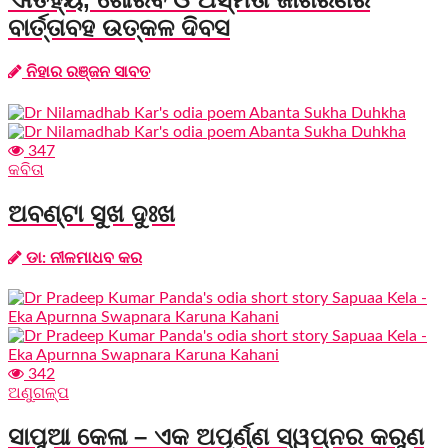
ବାର୍ତ୍ତାବହ ଉତ୍କଳ ଦିବସ
ନିହାର ରଞ୍ଜନ ସାବତ
347
କବିତା
ଅବଣ୍ଟା ସୁଖ ଦୁଃଖ
ଡା: ନୀଳମାଧବ କର
342
ଅଣୁଗଳ୍ପ
ସାପୁଆ କେଳା – ଏକ ଅପୂର୍ଣ୍ଣ ସ୍ୱପ୍ନର କରୁଣ