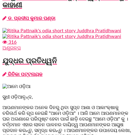
କାହାଣୀ
ଡ. ପ୍ରଦୀପ କୁମାର ପଣ୍ଡା
316
ଅଣୁଗଳ୍ପ
ଯୁଦ୍ଧର ପ୍ରତିଧ୍ୱନି
ରିତିକା ପଟ୍ଟନାୟକ
ସୁଧୀ ଓଡ଼ିଆବୃନ୍ଦ,
ଆପଣମାନଙ୍କର ଅନେକ ଦିନରୁ ଥିବା ସୁପ୍ତ ଆଶା ଓ ଆକାଂକ୍ଷାକୁ
ଚରିତାର୍ଥ କରି ରୂପ ନେଇଛି "ଆମେ ଓଡ଼ିଆ" । ଆଜି ଆମେ ଆପଣମାନଙ୍କ
ଘର ଅଗଣାରେ ପରିପୃଷ୍ଟ ହେବା ପାଇଁ ଛାଡ଼ି ଦେଇଛୁ "ଆମେ ଓଡ଼ିଆ" କୁ ।
ବର୍ତ୍ତମାନ ଏହାର ଲାଳନ ପାଳନର ଦାୟିତ୍ୱ ଆପଣମାନଙ୍କର ଆୟୁଷ
ପ୍ରଦାନ କରନ୍ତୁ, ସମୃଦ୍ଧ କରନ୍ତୁ । ଆପଣମାନଙ୍କର ଉପାଦେୟ ଲେଖା,