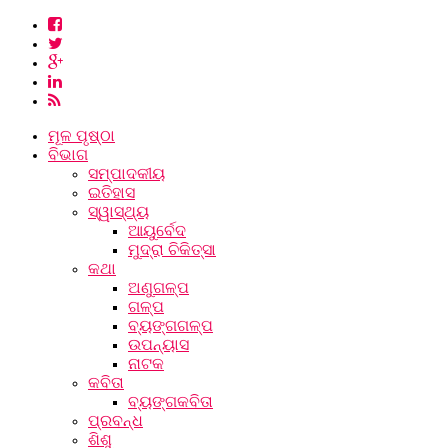
ମୂଳ ପୃଷ୍ଠା
ବିଭାଗ
ସମ୍ପାଦକୀୟ
ଇତିହାସ
ସ୍ୱାସ୍ଥ୍ୟ
ଆୟୁର୍ବେଦ
ମୁଦ୍ରା ଚିକିତ୍ସା
କଥା
ଅଣୁଗଳ୍ପ
ଗଳ୍ପ
ବ୍ୟଙ୍ଗଗଳ୍ପ
ଉପନ୍ୟାସ
ନାଟକ
କବିତା
ବ୍ୟଙ୍ଗକବିତା
ପ୍ରବନ୍ଧ
ଶିଶୁ