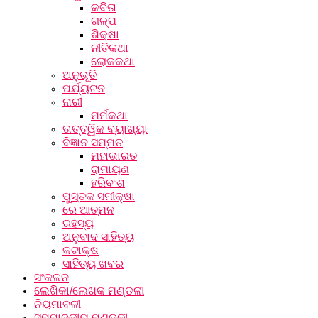
କବିତା
ଗଳ୍ପ
ଶିକ୍ଷା
ନୀତିକଥା
ଲୋକକଥା
ଅନୁଭୂତି
ପର୍ଯ୍ୟଟନ
ନାରୀ
ମର୍ମକଥା
ତାତ୍ତ୍ୱିକ ବ୍ୟାଖ୍ୟା
ବିଜ୍ଞାନ ସମ୍ମତ
ମହାଭାରତ
ରାମାୟଣ
ହରିବଂଶ
ପୁସ୍ତକ ସମୀକ୍ଷା
ରେ ଆତ୍ମନ
ରହସ୍ୟ
ଅନୁବାଦ ସାହିତ୍ୟ
କଟାକ୍ଷ
ସାହିତ୍ୟ ଖବର
ସଂକଳନ
ଲେଖିକା/ଲେଖକ ମଣ୍ଡଳୀ
ନିୟମାବଳୀ
ସମ୍ପାଦକୀୟ ମଣ୍ଡଳୀ