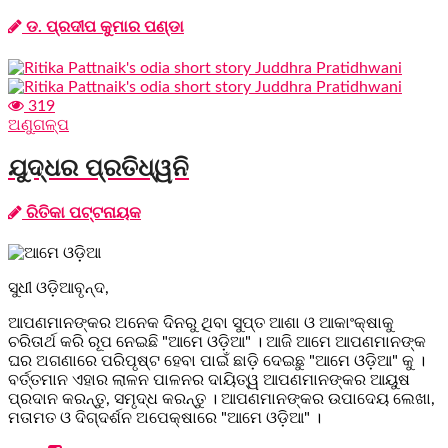
ଡ. ପ୍ରଦୀପ କୁମାର ପଣ୍ଡା
319
ଅଣୁଗଳ୍ପ
ଯୁଦ୍ଧର ପ୍ରତିଧ୍ୱନି
ରିତିକା ପଟ୍ଟନାୟକ
ସୁଧୀ ଓଡ଼ିଆବୃନ୍ଦ,
ଆପଣମାନଙ୍କର ଅନେକ ଦିନରୁ ଥିବା ସୁପ୍ତ ଆଶା ଓ ଆକାଂକ୍ଷାକୁ
ଚରିତାର୍ଥ କରି ରୂପ ନେଇଛି "ଆମେ ଓଡ଼ିଆ" । ଆଜି ଆମେ ଆପଣମାନଙ୍କ
ଘର ଅଗଣାରେ ପରିପୃଷ୍ଟ ହେବା ପାଇଁ ଛାଡ଼ି ଦେଇଛୁ "ଆମେ ଓଡ଼ିଆ" କୁ ।
ବର୍ତ୍ତମାନ ଏହାର ଲାଳନ ପାଳନର ଦାୟିତ୍ୱ ଆପଣମାନଙ୍କର ଆୟୁଷ
ପ୍ରଦାନ କରନ୍ତୁ, ସମୃଦ୍ଧ କରନ୍ତୁ । ଆପଣମାନଙ୍କର ଉପାଦେୟ ଲେଖା,
ମତାମତ ଓ ଦିଗ୍ଦର୍ଶନ ଅପେକ୍ଷାରେ "ଆମେ ଓଡ଼ିଆ" ।