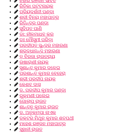
ନିହାର ରଞ୍ଜନ ସାବତ
ରିତିକା ପଟ୍ଟନାୟକ
ପ୍ରିୟଦର୍ଶନୀ ପଣ୍ଡା
ଶ୍ରୀ ବିନୟ ମହାପାତ୍ର
ରିତିନ୍ଦ୍ର ପଣ୍ଡା
ସୁଦିପ୍ତ ପାଣି
ଡା: ନୀଳମାଧବ କର
ଡଃ ମୌସୁମୀ ପରିଡ଼ା
ପ୍ରଦୀପ୍ତ ସୁନ୍ଦର ମହାରଣା
ଶ୍ରଦ୍ଧାନନ୍ଦ ମହାରଣା
ଡ଼ ବିରଜା ରାଉତରାୟ
ଉଷାରାଣୀ ନାୟକ
ସୁଶାନ୍ତ କୁମାର ଦଳେଇ
ପ୍ରଶାନ୍ତ କୁମାର ବେହେରା
ଶ୍ରୀ ପ୍ରଦୀପ ନାୟକ
କେଶବ ଦାସ
ଡ. ପ୍ରଦୀପ କୁମାର ପଣ୍ଡା
ରୁକ୍ମଣୀ ପଲେଇ
ଗୋଲାପ ରାଉତ
ଶାନ୍ତନୁ କୁମାର ରାଉତ
ଡ. ଅନୁକମ୍ପା ନାଏକ
ଡକ୍ଟର ମିଥୁନ କୁମାର ଶତପଥୀ
ମହେଶ ରଞ୍ଜନ ମହାପାତ୍ର
ସୁହାନୀ ରାଉତ