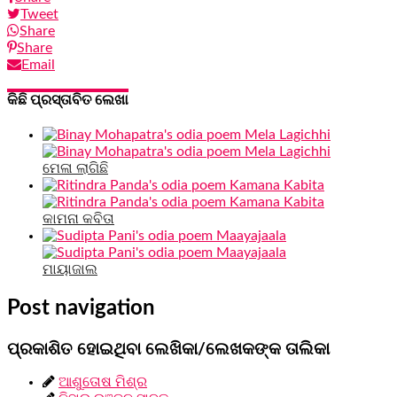
Tweet
Share
Share
Email
କିଛି ପ୍ରସ୍ତାବିତ ଲେଖା
ମେଳା ଲାଗିଛି
କାମନା କବିତା
ମାୟାଜାଲ
Post navigation
ପ୍ରକାଶିତ ହୋଇଥିବା ଲେଖିକା/ଲେଖକଙ୍କ ତାଲିକା
ଆଶୁତୋଷ ମିଶ୍ର