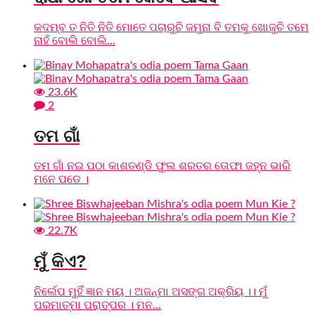
କଦମ୍ବ ତ ନିତି ନିତି ମୋତେ ପଚାରୁଚି ଜମୁନା ବି ତମକୁ ଖୋଜୁଚି ତମେ
ନାହଁ ବୋଲି ବୋଲି...
23.6K
2
ତମ ଗାଁ
ତମ ଗାଁ ନଇ ପଠା କାଶତଣ୍ଡି ଫୁଲ ଶରତର ତୋଫା ଜହ୍ନ ଭାରି
ମନେ ପଡେ ।
22.7K
ମୁଁ କିଏ?
ନିର୍ଲେପ ମୁହିଁ ଜ୍ଞାନ ମୟ । ଅଜନ୍ମା ଅସଙ୍ଗ ଅକ୍ରିୟ ।। ମୁଁ
ପରମାତ୍ମା ପରାତ୍ପର । ମନ...