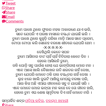
Tweet
Share
Share
Email
Comments
ତୁମେ ପାଖେ ଥିଲେ ଫୁଲର ମହକ ଅକାରଣେ ଯାଏ ଭରି,
ସତେ ଯେପରି ଏ ପଉଷ ମାସରେ ବସନ୍ତ ଯାଇଛି ଭରି ।
ତୁମେ ପାଖେ ଥିଲେ କୁହୁଡ଼ି ପରିକା ମାଡ଼ି ଆସେ ସତେ ପ୍ରେମ,
ଟୋପା ଟୋପା କରି ସେନେହ ବରଷେ ଶୀତରେ ଯେପରି ହେମ ।
-X-X-X-X-X-
ଦେଖିଥିଲି କେତେ ସପନ
ତୁମେ ଆସିବାର ବାଟ ଚାହିଁ ଚାହିଁ ବିତିଗଲା କେତେ ଦିନ ।
ହେଲେ ଆସିଲନି ତୁମେ,
ଜଳି ପୋଡ଼ି ସବୁ ପାଉଁଶ ହେଲା ଯେ ଭାଙ୍ଗିଗଲା ମୋର ମନ ।
ଏବେ ଆସେ ଖାଲି ବୈଶାଖର ତାତି ଶରତର ନାହିଁ ଦେଖା,
ତୁମେ ଯେପରି ମୋତେ ଠକି ଗଲ ବସନ୍ତର ନାହିଁ ଦେଖା ।
ଲୁହ ଝରେ ଖାଲି ଦୁଇଟି ଆଖିରୁ ମେଘରୁ ବରଷା ପରି,
ଆଉ କିସ ଅଛି ଏଆଇ ଜୀବନରେ ସବୁ ତ ଯାଇଛି ସରି ।
ଏବେ ମୋତେ ମୋର ଭଙ୍ଗା ମନ କହେ ଦେ ତୋ ଜୀବନ ହାରି,
ହେଲେ ତୁମ ଏଇ ଶେଷ ସ୍ମୃତିତକ ଦିଏ ନାହିଁ ମୋତେ ମରି ।
ସମ୍ପର୍କିତ ଶବ୍ଦ:
ଓଡ଼ିଆ କବିତା
,
ବଳରାମ ଖମାରୀ
Share