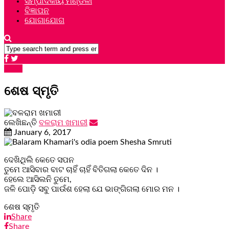
ସମ୍ପାଦକୀୟ ମଣ୍ଡଳୀ
ବିଜ୍ଞାପନ
ଯୋଗାଯୋଗ
କବିତା
ଶେଷ ସ୍ମୃତି
ଲେଖିଛନ୍ତି
ବଳରାମ ଖମାରୀ
January 6, 2017
ଦେଖିଥିଲି କେତେ ସପନ
ତୁମେ ଆସିବାର ବାଟ ଚାହିଁ ଚାହିଁ ବିତିଗଲା କେତେ ଦିନ ।
ହେଲେ ଆସିଲନି ତୁମେ,
ଜଳି ପୋଡ଼ି ସବୁ ପାଉଁଶ ହେଲା ଯେ ଭାଙ୍ଗିଗଲା ମୋର ମନ ।
ଶେଷ ସ୍ମୃତି
Share
Share