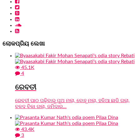
ଲୋକପ୍ରିୟ ଲେଖା
45.1K
4
ରେବତୀ
ରେବତୀ ପାଠ ପଢ଼ିବାରୁ ପୁଅ ମଲା, ବୋହୂ ମଲା, ହଳିଆ ଛାଡି ଗଲା,
ବଳଦ ବିକା ଗଲା, ଜମିଦାର...
43.4K
3