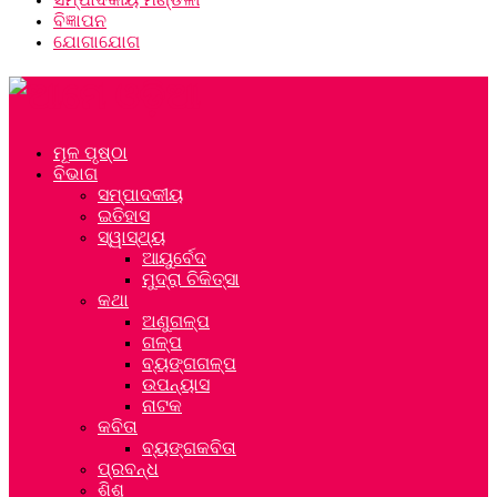
ବିଜ୍ଞାପନ
ଯୋଗାଯୋଗ
ମୂଳ ପୃଷ୍ଠା
ବିଭାଗ
ସମ୍ପାଦକୀୟ
ଇତିହାସ
ସ୍ୱାସ୍ଥ୍ୟ
ଆୟୁର୍ବେଦ
ମୁଦ୍ରା ଚିକିତ୍ସା
କଥା
ଅଣୁଗଳ୍ପ
ଗଳ୍ପ
ବ୍ୟଙ୍ଗଗଳ୍ପ
ଉପନ୍ୟାସ
ନାଟକ
କବିତା
ବ୍ୟଙ୍ଗକବିତା
ପ୍ରବନ୍ଧ
ଶିଶୁ