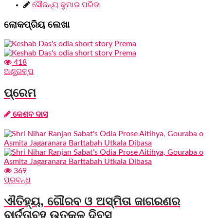
ସୌଜନ୍ୟ କୁମାର ପରିଡା
ଲୋକପ୍ରିୟ ଲେଖା
418
ଅଣୁଗଳ୍ପ
ପ୍ରେମ
କେଶବ ଦାସ
369
ପ୍ରବନ୍ଧ
ଐତିହ୍ୟ, ଗୌରବ ଓ ଅସ୍ମିତା ଜାଗରଣର
ବାର୍ତ୍ତାବହ ଉତ୍କଳ ଦିବସ