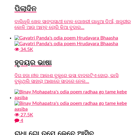
ପିଲାଦିନ
ବାଲିଧୂଳି ଖେଳ ସାଙ୍ଗସାଥୀ ମେଳ ପୋଖରୀ ଗାଧୁଆ ଡିଆଁ, ଖଜୁରୀର
କୋଳି ଆଉ ଆମ୍ବ ଚୋରି କିଆ ବୁଦାର...
34.5K
ହୃଦୟର ଭାଷା
ଦିଗ ହଜା ନୀଳ ଆକାଶ ବୁକୁରେ ଭସା ବାଦଲଟିଏ ହୋଇ, ଭାସି
ବୁଲୁଥିଲି ସାହାରା ଆଶାରେ ସାଦରେ ନେଲ...
27.5K
4
ରାଧା ଗୋ ତମେ କେବେ ଆସିବ