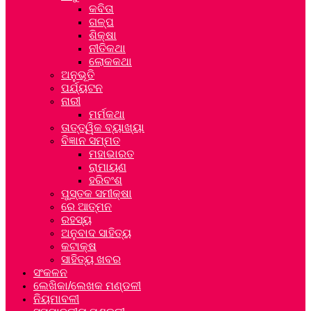
କବିତା
ଗଳ୍ପ
ଶିକ୍ଷା
ନୀତିକଥା
ଲୋକକଥା
ଅନୁଭୂତି
ପର୍ଯ୍ୟଟନ
ନାରୀ
ମର୍ମକଥା
ତାତ୍ତ୍ୱିକ ବ୍ୟାଖ୍ୟା
ବିଜ୍ଞାନ ସମ୍ମତ
ମହାଭାରତ
ରାମାୟଣ
ହରିବଂଶ
ପୁସ୍ତକ ସମୀକ୍ଷା
ରେ ଆତ୍ମନ
ରହସ୍ୟ
ଅନୁବାଦ ସାହିତ୍ୟ
କଟାକ୍ଷ
ସାହିତ୍ୟ ଖବର
ସଂକଳନ
ଲେଖିକା/ଲେଖକ ମଣ୍ଡଳୀ
ନିୟମାବଳୀ