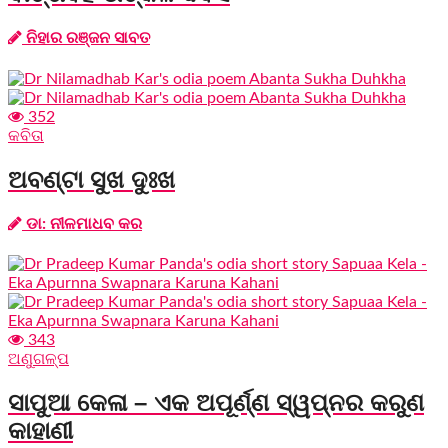
ନିହାର ରଞ୍ଜନ ସାବତ
352
କବିତା
ଅବଣ୍ଟା ସୁଖ ଦୁଃଖ
ଡା: ନୀଳମାଧବ କର
343
ଅଣୁଗଳ୍ପ
ସାପୁଆ କେଳା – ଏକ ଅପୂର୍ଣ୍ଣ ସ୍ୱପ୍ନର କରୁଣ
କାହାଣୀ