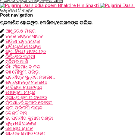
ଗରୀବର ସ୍ତ୍ରୀ ସମସ୍ତଙ୍କର ଶାଳୀ
ଭକ୍ତିରେ ହିଁ ଶକ୍ତି
Post navigation
ପ୍ରକାଶିତ ହୋଇଥିବା ଲେଖିକା/ଲେଖକଙ୍କ ତାଲିକା
ଆଶୁତୋଷ ମିଶ୍ର
ନିହାର ରଞ୍ଜନ ସାବତ
ରିତିକା ପଟ୍ଟନାୟକ
ପ୍ରିୟଦର୍ଶନୀ ପଣ୍ଡା
ଶ୍ରୀ ବିନୟ ମହାପାତ୍ର
ରିତିନ୍ଦ୍ର ପଣ୍ଡା
ସୁଦିପ୍ତ ପାଣି
ଡା: ନୀଳମାଧବ କର
ଡଃ ମୌସୁମୀ ପରିଡ଼ା
ପ୍ରଦୀପ୍ତ ସୁନ୍ଦର ମହାରଣା
ଶ୍ରଦ୍ଧାନନ୍ଦ ମହାରଣା
ଡ଼ ବିରଜା ରାଉତରାୟ
ଉଷାରାଣୀ ନାୟକ
ସୁଶାନ୍ତ କୁମାର ଦଳେଇ
ପ୍ରଶାନ୍ତ କୁମାର ବେହେରା
ଶ୍ରୀ ପ୍ରଦୀପ ନାୟକ
କେଶବ ଦାସ
ଡ. ପ୍ରଦୀପ କୁମାର ପଣ୍ଡା
ରୁକ୍ମଣୀ ପଲେଇ
ଗୋଲାପ ରାଉତ
ଶାନ୍ତନୁ କୁମାର ରାଉତ