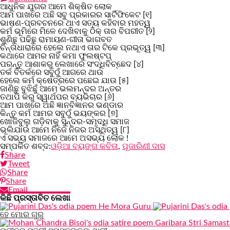
ଆଧୁନିକ ଯୁଗର ଆମେ ଶିକ୍ଷିତ ଲୋକ
ଆମ ପାଖରେ ଅଛି ସବୁ ପ୍ରକାରର ସାର୍ଟିଫିକେଟ [୧]
ଭାଷଣ-ପ୍ରବଚନରେ ଥାଏ ସତ୍ୟ କହିବାର ମହତ୍ୱ
କର୍ମ ଭୂମିରେ ମିଳେ ଦେଖିବାକୁ ଠିକ୍‌ ତାର ବିପରୀତ [୨]
ଶୁଣିଛୁ ପଢିଛୁ ରାମାୟଣ-ଗୀତା ଭାଗବତ
ଚିନ୍ତାଧାରାରେ ହେଲେ ନଥାଏ ତାର ଟିକେ ପ୍ରଭୂତ୍ୱ [୩]
କଥାରେ ଆମର ନାହିଁ କମା ଫୁଲଷ୍ଟପ୍
ପରନ୍ତୁ ଆଶାକରୁ ଲେଖାରେ ସଂଦ୍ଧିବିଚ୍ଛେଦ [୪]
ତର୍କ ବିତର୍କରେ ସବୁଠୁଁ ଆଗରେ ଥାଉ
ହେଲେ କର୍ମ କ୍ଷେତ୍ରରେ ପଛେଇ ଯାଉ [୫]
ଜାଣିଛୁ ବୁଝିଛୁଁ ଆମେ ଭଲମନ୍ଦର ଅନ୍ତର
ତଥାପି କରୁ ସ୍ୱାର୍ଥପର ବ୍ୟଭିଚାର [୬]
ଆମ ପାଖରେ ଅଛି ଜ୍ଞାନବିଜ୍ଞାନର ଭଣ୍ଡାର
କିନ୍ତୁ କର୍ମ ଆମର ସବୁଠୁଁ ଭୟଙ୍କର [୭]
ଖୋଜିବୁଲୁ ଗଡ଼ିବାକୁ ସୁନ୍ଦର-ସମୃଦ୍ଧି ସମାଜ
ଭୂଲିଯାଉ ଆମେ ନିଜେ ନିଜର ଅସ୍ଥିତ୍ୱ [୮]
ଏ ସଭ୍ୟ ସମାଜରେ ଆମେ ଅସଭ୍ୟ ଲୋକ !
ସମ୍ପର୍କିତ ଶବ୍ଦ:
ଓଡ଼ିଆ ବ୍ୟଙ୍ଗ କବିତା
,
ପୂଜାରିଣୀ ଦାସ
Share
Tweet
Share
Share
Email
କିଛି ପ୍ରସ୍ତାବିତ ଲେଖା
ହେ ମୋର ଗୁରୁ