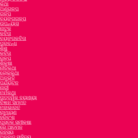
କଥା
ଅଣୁଗଳ୍ପ
ଗଳ୍ପ
ବ୍ୟଙ୍ଗଗଳ୍ପ
ଉପନ୍ୟାସ
ନାଟକ
କବିତା
ବ୍ୟଙ୍ଗକବିତା
ପ୍ରବନ୍ଧ
ଶିଶୁ
କବିତା
ଗଳ୍ପ
ଶିକ୍ଷା
ନୀତିକଥା
ଲୋକକଥା
ଅନୁଭୂତି
ପର୍ଯ୍ୟଟନ
ନାରୀ
ମର୍ମକଥା
ତାତ୍ତ୍ୱିକ ବ୍ୟାଖ୍ୟା
ବିଜ୍ଞାନ ସମ୍ମତ
ମହାଭାରତ
ରାମାୟଣ
ହରିବଂଶ
ପୁସ୍ତକ ସମୀକ୍ଷା
ରେ ଆତ୍ମନ
ରହସ୍ୟ
ଅନୁବାଦ ସାହିତ୍ୟ