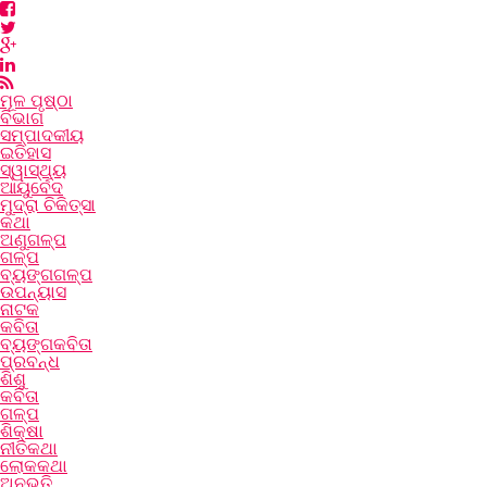
ମୂଳ ପୃଷ୍ଠା
ବିଭାଗ
ସମ୍ପାଦକୀୟ
ଇତିହାସ
ସ୍ୱାସ୍ଥ୍ୟ
ଆୟୁର୍ବେଦ
ମୁଦ୍ରା ଚିକିତ୍ସା
କଥା
ଅଣୁଗଳ୍ପ
ଗଳ୍ପ
ବ୍ୟଙ୍ଗଗଳ୍ପ
ଉପନ୍ୟାସ
ନାଟକ
କବିତା
ବ୍ୟଙ୍ଗକବିତା
ପ୍ରବନ୍ଧ
ଶିଶୁ
କବିତା
ଗଳ୍ପ
ଶିକ୍ଷା
ନୀତିକଥା
ଲୋକକଥା
ଅନୁଭୂତି