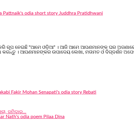
କରି ରୂପ ନେଇଛି "ଆମେ ଓଡ଼ିଆ" । ଆଜି ଆମେ ଆପଣମାନଙ୍କ ଘର ଅଗଣାରେ ପରି
 କରନ୍ତୁ । ଆପଣମାନଙ୍କର ଉପାଦେୟ ଲେଖା, ମତାମତ ଓ ଦିଗ୍ଦର୍ଶନ ଅପେକ
ଲା, ଜମିଦାର...