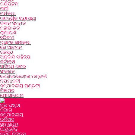
ପର୍ଯ୍ୟଟନ
ନାରୀ
ମର୍ମକଥା
ତାତ୍ତ୍ୱିକ ବ୍ୟାଖ୍ୟା
ବିଜ୍ଞାନ ସମ୍ମତ
ମହାଭାରତ
ରାମାୟଣ
ହରିବଂଶ
ପୁସ୍ତକ ସମୀକ୍ଷା
ରେ ଆତ୍ମନ
ରହସ୍ୟ
ଅନୁବାଦ ସାହିତ୍ୟ
କଟାକ୍ଷ
ସାହିତ୍ୟ ଖବର
ସଂକଳନ
ଲେଖିକା/ଲେଖକ ମଣ୍ଡଳୀ
ନିୟମାବଳୀ
ସମ୍ପାଦକୀୟ ମଣ୍ଡଳୀ
ବିଜ୍ଞାପନ
ଯୋଗାଯୋଗ
ମୂଳ ପୃଷ୍ଠା
ବିଭାଗ
ସମ୍ପାଦକୀୟ
ଇତିହାସ
ସ୍ୱାସ୍ଥ୍ୟ
ଆୟୁର୍ବେଦ
ମୁଦ୍ରା ଚିକିତ୍ସା