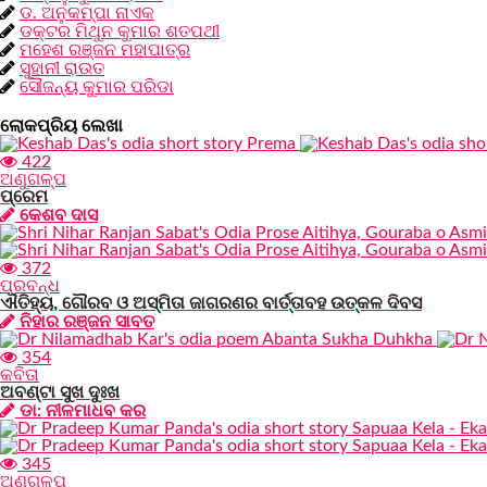
ଡ. ଅନୁକମ୍ପା ନାଏକ
ଡକ୍ଟର ମିଥୁନ କୁମାର ଶତପଥୀ
ମହେଶ ରଞ୍ଜନ ମହାପାତ୍ର
ସୁହାନୀ ରାଉତ
ସୌଜନ୍ୟ କୁମାର ପରିଡା
ଲୋକପ୍ରିୟ ଲେଖା
422
ଅଣୁଗଳ୍ପ
ପ୍ରେମ
କେଶବ ଦାସ
372
ପ୍ରବନ୍ଧ
ଐତିହ୍ୟ, ଗୌରବ ଓ ଅସ୍ମିତା ଜାଗରଣର ବାର୍ତ୍ତାବହ ଉତ୍କଳ ଦିବସ
ନିହାର ରଞ୍ଜନ ସାବତ
354
କବିତା
ଅବଣ୍ଟା ସୁଖ ଦୁଃଖ
ଡା: ନୀଳମାଧବ କର
345
ଅଣୁଗଳ୍ପ