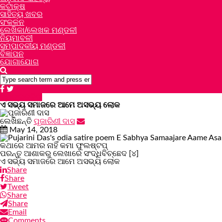
କଟାକ୍ଷ
ସାହିତ୍ୟ ଖବର
ସଂକଳନ
ଲେଖିକା/ଲେଖକ ମଣ୍ଡଳୀ
ନିୟମାବଳୀ
ସମ୍ପାଦକୀୟ ମଣ୍ଡଳୀ
ବିଜ୍ଞାପନ
ଯୋଗାଯୋଗ
ବ୍ୟଙ୍ଗକବିତା
ଏ ସଭ୍ୟ ସମାଜରେ ଆମେ ଅସଭ୍ୟ ଲୋକ
ଲେଖିଛନ୍ତି
ପୂଜାରିଣୀ ଦାସ
May 14, 2018
କଥାରେ ଆମର ନାହିଁ କମା ଫୁଲଷ୍ଟପ୍
ପରନ୍ତୁ ଆଶାକରୁ ଲେଖାରେ ସଂଦ୍ଧିବିଚ୍ଛେଦ [୪]
ଏ ସଭ୍ୟ ସମାଜରେ ଆମେ ଅସଭ୍ୟ ଲୋକ
Share
Share
Tweet
Share
Share
Email
Comments