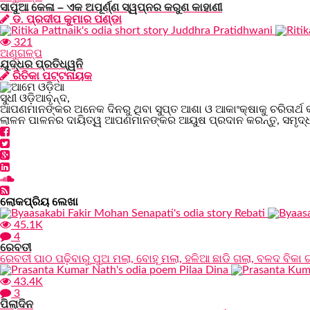
ସାପୁଆ କେଳା – ଏକ ଅପୂର୍ଣ୍ଣ ସ୍ୱପ୍ନର କରୁଣ କାହାଣୀ
ଡ. ପ୍ରଦୀପ କୁମାର ପଣ୍ଡା
321
ଅଣୁଗଳ୍ପ
ଯୁଦ୍ଧର ପ୍ରତିଧ୍ୱନି
ରିତିକା ପଟ୍ଟନାୟକ
ସୁଧୀ ଓଡ଼ିଆବୃନ୍ଦ,
ଆପଣମାନଙ୍କର ଅନେକ ଦିନରୁ ଥିବା ସୁପ୍ତ ଆଶା ଓ ଆକାଂକ୍ଷାକୁ ଚରିତାର୍ଥ 
ଲାଳନ ପାଳନର ଦାୟିତ୍ୱ ଆପଣମାନଙ୍କର ଆୟୁଷ ପ୍ରଦାନ କରନ୍ତୁ, ସମୃଦ୍ଧ
ଲୋକପ୍ରିୟ ଲେଖା
45.1K
4
ରେବତୀ
ରେବତୀ ପାଠ ପଢ଼ିବାରୁ ପୁଅ ମଲା, ବୋହୂ ମଲା, ହଳିଆ ଛାଡି ଗଲା, ବଳଦ ବିକା ଗ
43.4K
3
ପିଲାଦିନ