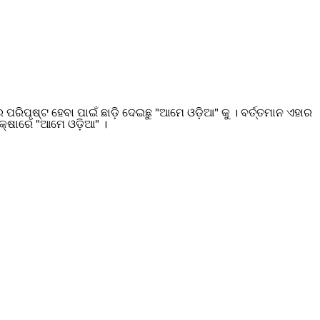
ପୃଷ୍ଟ ହେବା ପାଇଁ ଛାଡ଼ି ଦେଇଛୁ "ଆମେ ଓଡ଼ିଆ" କୁ । ବର୍ତ୍ତମାନ ଏହାର
୍ଷାରେ "ଆମେ ଓଡ଼ିଆ" ।