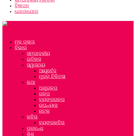
ବିଜ୍ଞାପନ
ଯୋଗାଯୋଗ
ମୂଳ ପୃଷ୍ଠା
ବିଭାଗ
ସମ୍ପାଦକୀୟ
ଇତିହାସ
ସ୍ୱାସ୍ଥ୍ୟ
ଆୟୁର୍ବେଦ
ମୁଦ୍ରା ଚିକିତ୍ସା
କଥା
ଅଣୁଗଳ୍ପ
ଗଳ୍ପ
ବ୍ୟଙ୍ଗଗଳ୍ପ
ଉପନ୍ୟାସ
ନାଟକ
କବିତା
ବ୍ୟଙ୍ଗକବିତା
ପ୍ରବନ୍ଧ
ଶିଶୁ