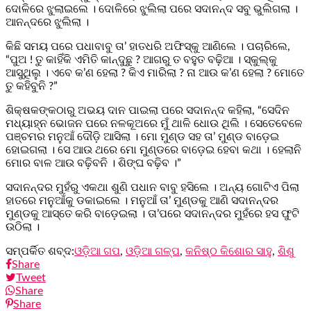
ଦୋଳିରେ ଝୁଲାଇଲେ । ଦୋଳିରେ ଝୁଲିଲା ପରେ ସଦାନନ୍ଦ ସବୁ ଭୁଲିଗଲା ।
ଆନନ୍ଦରେ ଝୁଲିଲା ।
କିଛି ସମୟ ପରେ ପଧାବାବୁ ତା’ ହାତଧରି ଅଫିସ୍‌କୁ ଆଣିଲେ । ପଚାରିଲେ,
“ପୁଅ ! ତୁ କାହିଁକି ଏମିତି କାନ୍ଦୁଛୁ ? ଆଗରୁ ତ ବହୁତ ବଢ଼ିଆ । ସ୍କୁଲ୍‌କୁ
ଆସୁଥିଲୁ । ଏବେ କ’ଣ ହେଲା ? କିଏ ମାରିଲା ? ନା ଆଉ କ’ଣ ହେଲା ? ମୋତେ
ତୁ କହିବୁନି ?”
ଶିକ୍ଷକଙ୍କଠାରୁ ଅଭୟ ଦାନ ପାଇଲା ପରେ ସଦାନନ୍ଦ କହିଲା, “ସେଦିନ
ମଧ୍ୟାହ୍ନ ଭୋଜନ ପରେ ନଳକୂଅରେ ମୁଁ ଥାଳି ଧୋଉ ଥିଲି । ସେତେବେଳେ
ପଞ୍ଚମର ମନୁଆଁ ଦୌଡ଼ି ଆସିଲା । ମୋ ମୁଣ୍ଡ ସହ ତା’ ମୁଣ୍ଡ ବାଡ଼େଇ
ହୋଇଗଲା । ସେ ଆଉ ଥରେ ମୋ ମୁଣ୍ଡରେ ବାଡ଼େଇ ହେବା କଥା । ହେଲାନି
ମୋର ବାଳ ଆଉ ବଢ଼ିବନି । ଶିଙ୍ଘ ବଢ଼ିବ ।”
ସଦାନନ୍ଦର ମୁହଁରୁ ଏକଥା ଶୁଣି ପଧାନ ବାବୁ ହସିଲେ । ଅନ୍ୟ ଗୋଟିଏ ପିଲା
ହାତରେ ମନୁଆଁକୁ ଡକାଇଲେ । ମନୁଆଁ ତା’ ମୁଣ୍ଡକୁ ଆଣି ସଦାନନ୍ଦର
ମୁଣ୍ଡକୁ ଆସ୍ତେ କରି ବାଡ଼େଇଲା । ତା’ପରେ ସଦାନନ୍ଦର ମୁହଁରେ ହସ ଫୁଟି
ଉଠିଲା ।
ସମ୍ପର୍କିତ ଶବ୍ଦ:
ଓଡ଼ିଆ ଗପ
,
ଓଡ଼ିଆ ଗଳ୍ପ
,
କନିଷ୍ଠ କିଶୋର ସାହୁ
,
ଶିଶୁ
Share
Tweet
Share
Share