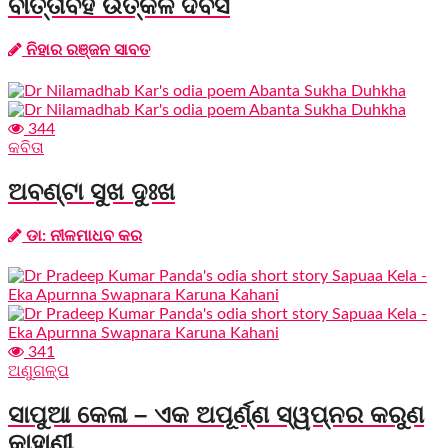
ବାର୍ତ୍ତାବହ ଉତ୍କଳ ଦିବସ
ନିହାର ରଞ୍ଜନ ସାବତ
344
କବିତା
ଅବଣ୍ଟା ସୁଖ ଦୁଃଖ
ଡା: ନୀଳମାଧବ କର
341
ଅଣୁଗଳ୍ପ
ସାପୁଆ କେଳା – ଏକ ଅପୂର୍ଣ୍ଣ ସ୍ୱପ୍ନର କରୁଣ
କାହାଣୀ