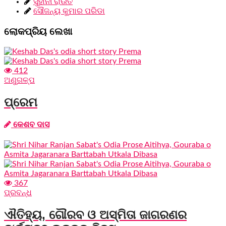
ସୁହାନୀ ରାଉତ
ସୌଜନ୍ୟ କୁମାର ପରିଡା
ଲୋକପ୍ରିୟ ଲେଖା
412
ଅଣୁଗଳ୍ପ
ପ୍ରେମ
କେଶବ ଦାସ
367
ପ୍ରବନ୍ଧ
ଐତିହ୍ୟ, ଗୌରବ ଓ ଅସ୍ମିତା ଜାଗରଣର