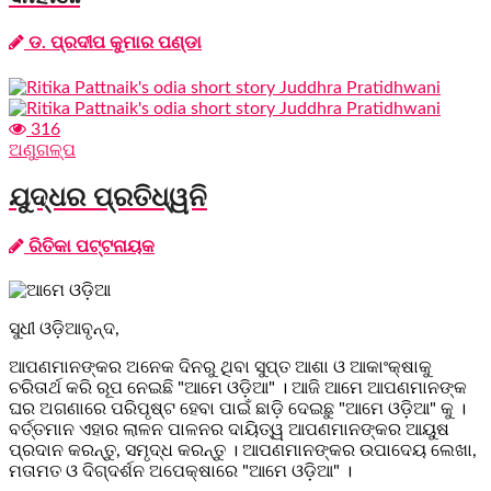
ଡ. ପ୍ରଦୀପ କୁମାର ପଣ୍ଡା
316
ଅଣୁଗଳ୍ପ
ଯୁଦ୍ଧର ପ୍ରତିଧ୍ୱନି
ରିତିକା ପଟ୍ଟନାୟକ
ସୁଧୀ ଓଡ଼ିଆବୃନ୍ଦ,
ଆପଣମାନଙ୍କର ଅନେକ ଦିନରୁ ଥିବା ସୁପ୍ତ ଆଶା ଓ ଆକାଂକ୍ଷାକୁ
ଚରିତାର୍ଥ କରି ରୂପ ନେଇଛି "ଆମେ ଓଡ଼ିଆ" । ଆଜି ଆମେ ଆପଣମାନଙ୍କ
ଘର ଅଗଣାରେ ପରିପୃଷ୍ଟ ହେବା ପାଇଁ ଛାଡ଼ି ଦେଇଛୁ "ଆମେ ଓଡ଼ିଆ" କୁ ।
ବର୍ତ୍ତମାନ ଏହାର ଲାଳନ ପାଳନର ଦାୟିତ୍ୱ ଆପଣମାନଙ୍କର ଆୟୁଷ
ପ୍ରଦାନ କରନ୍ତୁ, ସମୃଦ୍ଧ କରନ୍ତୁ । ଆପଣମାନଙ୍କର ଉପାଦେୟ ଲେଖା,
ମତାମତ ଓ ଦିଗ୍ଦର୍ଶନ ଅପେକ୍ଷାରେ "ଆମେ ଓଡ଼ିଆ" ।