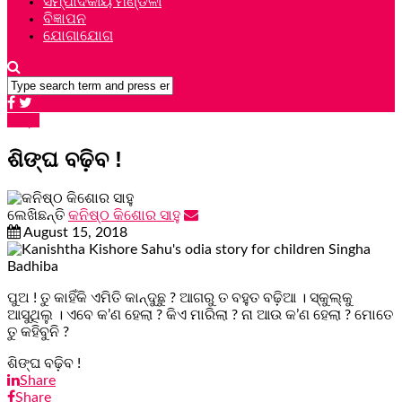
ସମ୍ପାଦକୀୟ ମଣ୍ଡଳୀ
ବିଜ୍ଞାପନ
ଯୋଗାଯୋଗ
ଗଳ୍ପ
ଶିଙ୍ଘ ବଢ଼ିବ !
ଲେଖିଛନ୍ତି
କନିଷ୍ଠ କିଶୋର ସାହୁ
August 15, 2018
ପୁଅ ! ତୁ କାହିଁକି ଏମିତି କାନ୍ଦୁଛୁ ? ଆଗରୁ ତ ବହୁତ ବଢ଼ିଆ । ସ୍କୁଲ୍‌କୁ
ଆସୁଥିଲୁ । ଏବେ କ’ଣ ହେଲା ? କିଏ ମାରିଲା ? ନା ଆଉ କ’ଣ ହେଲା ? ମୋତେ
ତୁ କହିବୁନି ?
ଶିଙ୍ଘ ବଢ଼ିବ !
Share
Share