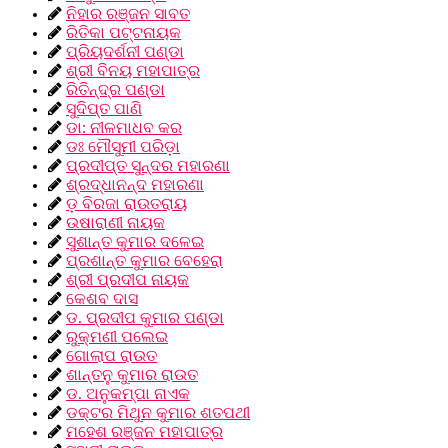
ନିହାର ରଞ୍ଜନ ସାବତ
ରିତିକା ପଟ୍ଟନାୟକ
ପ୍ରିୟଦର୍ଶନୀ ପଣ୍ଡା
ଶ୍ରୀ ବିନୟ ମହାପାତ୍ର
ରିତିନ୍ଦ୍ର ପଣ୍ଡା
ସୁଦିପ୍ତ ପାଣି
ଡା: ନୀଳମାଧବ କର
ଡଃ ମୌସୁମୀ ପରିଡ଼ା
ପ୍ରଦୀପ୍ତ ସୁନ୍ଦର ମହାରଣା
ଶ୍ରଦ୍ଧାନନ୍ଦ ମହାରଣା
ଡ଼ ବିରଜା ରାଉତରାୟ
ଉଷାରାଣୀ ନାୟକ
ସୁଶାନ୍ତ କୁମାର ଦଳେଇ
ପ୍ରଶାନ୍ତ କୁମାର ବେହେରା
ଶ୍ରୀ ପ୍ରଦୀପ ନାୟକ
କେଶବ ଦାସ
ଡ. ପ୍ରଦୀପ କୁମାର ପଣ୍ଡା
ରୁକ୍ମଣୀ ପଲେଇ
ଗୋଲାପ ରାଉତ
ଶାନ୍ତନୁ କୁମାର ରାଉତ
ଡ. ଅନୁକମ୍ପା ନାଏକ
ଡକ୍ଟର ମିଥୁନ କୁମାର ଶତପଥୀ
ମହେଶ ରଞ୍ଜନ ମହାପାତ୍ର