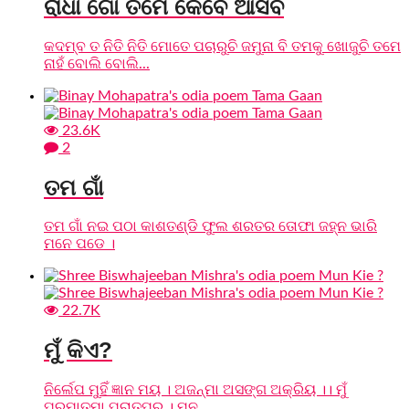
ରାଧା ଗୋ ତମେ କେବେ ଆସିବ
କଦମ୍ବ ତ ନିତି ନିତି ମୋତେ ପଚାରୁଚି ଜମୁନା ବି ତମକୁ ଖୋଜୁଚି ତମେ
ନାହଁ ବୋଲି ବୋଲି...
23.6K
2
ତମ ଗାଁ
ତମ ଗାଁ ନଇ ପଠା କାଶତଣ୍ଡି ଫୁଲ ଶରତର ତୋଫା ଜହ୍ନ ଭାରି
ମନେ ପଡେ ।
22.7K
ମୁଁ କିଏ?
ନିର୍ଲେପ ମୁହିଁ ଜ୍ଞାନ ମୟ । ଅଜନ୍ମା ଅସଙ୍ଗ ଅକ୍ରିୟ ।। ମୁଁ
ପରମାତ୍ମା ପରାତ୍ପର । ମନ...