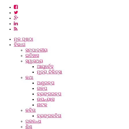
ମୂଳ ପୃଷ୍ଠା
ବିଭାଗ
ସମ୍ପାଦକୀୟ
ଇତିହାସ
ସ୍ୱାସ୍ଥ୍ୟ
ଆୟୁର୍ବେଦ
ମୁଦ୍ରା ଚିକିତ୍ସା
କଥା
ଅଣୁଗଳ୍ପ
ଗଳ୍ପ
ବ୍ୟଙ୍ଗଗଳ୍ପ
ଉପନ୍ୟାସ
ନାଟକ
କବିତା
ବ୍ୟଙ୍ଗକବିତା
ପ୍ରବନ୍ଧ
ଶିଶୁ