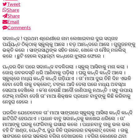
Tweet
Share
Share
Email
Comments
ସଦାନନ୍ଦ ! ପ୍ରଥମ ଶ୍ରେଣୀରେ ନାମ ଲେଖାଇବାର ଦୁଇ ସପ୍ତାହ
ପର୍ଯ୍ୟନ୍ତ ଠିକ୍‌ଠାକ୍ ସ୍କୁଲ୍‌କୁ ଆସେ । ବଡ଼ ଆନନ୍ଦରେ ଆସେ । ଗୁରୁଜନଙ୍କୁ
ଭକ୍ତି କରେ । ସାଙ୍ଗସାଥିଙ୍କ ସହିତ ନାଚେ, ଖେଳେ ଓ ମୌଜ୍ ମଜଲିସ୍
କରେ । ଛୁଟି ହେଲେ ବ୍ୟାଗ୍‌ଟା କାନ୍ଧରେ ଝୁଲାଇ ଫେରେ ।
ପନ୍ଦର ଦିନ ପରେ ସଦାନନ୍ଦ ବଦଳିଗଲା । ସ୍କୁଲ୍ ଆସିବାକୁ ମନା କଲା ।
ଜୋର୍ ଜବରଦସ୍ତି ଧରି ଆଣିବାକୁ ପଡ଼ିଲା । ଘରୁ କାନ୍ଦି କାନ୍ଦି ଆସେ ।
ସ୍କୁଲ୍‌ରେ ମଧ୍ୟ କାନ୍ଦି କାନ୍ଦି ଗଡ଼ିଯାଏ । ତା’ ମାଆ ଦୁଇ ତିନି ଦିନ ଏଭଳି
ହେବା ଦେଖି ତାକୁ ଚକ୍‌ଲେଟ୍, ଟଙ୍କା ଆଦି ଦେଲା ପରେ ମଧ୍ୟ ଅବସ୍ଥା
ସେଇଆ ଦେଖିଲେ । କ’ଣ ହେଉଛି ଆଦୌ ଜାଣିପାରୁ ନଥାନ୍ତି । ସବୁ ଉପାୟ
ଫେଲ୍ ମାରିବା ଦେଖି ତା’ ମାଆ ଶିକ୍ଷକ ପ୍ରଧାନ ବାବୁଙ୍କୁ କିଛି କରିବାକୁ
ନେହୁରା ହେଲେ ।
ପରଦିନ ଯେତେବେଳେ ତା’ ମାଆ ସାଙ୍ଗରେ ସ୍କୁଲ୍‌କୁ ଆସିଲା କାନ୍ଦି କାନ୍ଦି
ଛାଟିପିଟି ହେଉଥାଏ । ପଧାନ ବାବୁ ସଦାନନ୍ଦକୁ କାଖେଇ ଧରିଲେ । ତା’
ମାଆଙ୍କୁ ଘରକୁ ଫେରିବାକୁ ଇସାରା କଲେ । ପଧାନବାବୁ ତାକୁ ଭଲ ଭଲ
ବହି ଦି’ ଖଣ୍ଡ, ପେନ୍‌ଟିଏ, ଦୁଇ ତିନି ପ୍ରକାରର ଚକ୍‌ଲେଟ୍ ଦେଲେ । ତାକୁ
ସାଙ୍ଗରେ ନେଇ ସ୍କୁଲ୍‌ର ବଗିଚା ଦେଖାଇଲେ । ବଗିଚା କୋଣରେ ଥିବା