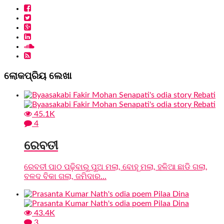
ଲୋକପ୍ରିୟ ଲେଖା
45.1K
4
ରେବତୀ
ରେବତୀ ପାଠ ପଢ଼ିବାରୁ ପୁଅ ମଲା, ବୋହୂ ମଲା, ହଳିଆ ଛାଡି ଗଲା,
ବଳଦ ବିକା ଗଲା, ଜମିଦାର...
43.4K
3