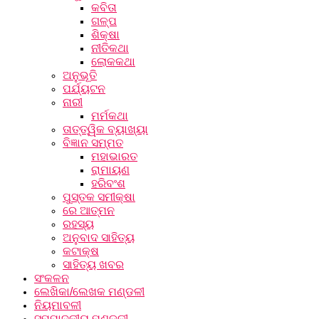
କବିତା
ଗଳ୍ପ
ଶିକ୍ଷା
ନୀତିକଥା
ଲୋକକଥା
ଅନୁଭୂତି
ପର୍ଯ୍ୟଟନ
ନାରୀ
ମର୍ମକଥା
ତାତ୍ତ୍ୱିକ ବ୍ୟାଖ୍ୟା
ବିଜ୍ଞାନ ସମ୍ମତ
ମହାଭାରତ
ରାମାୟଣ
ହରିବଂଶ
ପୁସ୍ତକ ସମୀକ୍ଷା
ରେ ଆତ୍ମନ
ରହସ୍ୟ
ଅନୁବାଦ ସାହିତ୍ୟ
କଟାକ୍ଷ
ସାହିତ୍ୟ ଖବର
ସଂକଳନ
ଲେଖିକା/ଲେଖକ ମଣ୍ଡଳୀ
ନିୟମାବଳୀ
ସମ୍ପାଦକୀୟ ମଣ୍ଡଳୀ