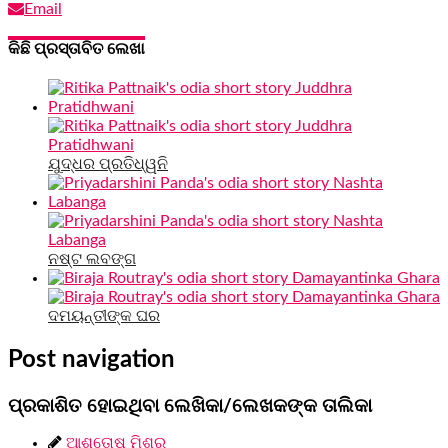
Email
କିଛି ପ୍ରସ୍ତାବିତ ଲେଖା
ଯୁଦ୍ଧର ପ୍ରତିଧ୍ୱନି
ନଷ୍ଟ ଲବଙ୍ଗ
ଦମୟନ୍ତୀଙ୍କ ଘର
Post navigation
ପ୍ରକାଶିତ ହୋଇଥିବା ଲେଖିକା/ଲେଖକଙ୍କ ତାଲିକା
ଆଶୁତୋଷ ମିଶ୍ର