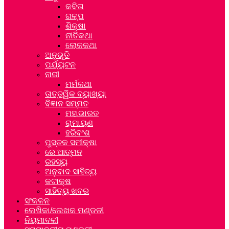
କବିତା
ଗଳ୍ପ
ଶିକ୍ଷା
ନୀତିକଥା
ଲୋକକଥା
ଅନୁଭୂତି
ପର୍ଯ୍ୟଟନ
ନାରୀ
ମର୍ମକଥା
ତାତ୍ତ୍ୱିକ ବ୍ୟାଖ୍ୟା
ବିଜ୍ଞାନ ସମ୍ମତ
ମହାଭାରତ
ରାମାୟଣ
ହରିବଂଶ
ପୁସ୍ତକ ସମୀକ୍ଷା
ରେ ଆତ୍ମନ
ରହସ୍ୟ
ଅନୁବାଦ ସାହିତ୍ୟ
କଟାକ୍ଷ
ସାହିତ୍ୟ ଖବର
ସଂକଳନ
ଲେଖିକା/ଲେଖକ ମଣ୍ଡଳୀ
ନିୟମାବଳୀ