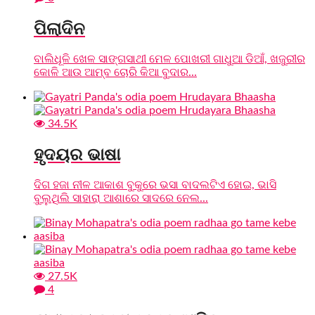
ପିଲାଦିନ
ବାଲିଧୂଳି ଖେଳ ସାଙ୍ଗସାଥୀ ମେଳ ପୋଖରୀ ଗାଧୁଆ ଡିଆଁ, ଖଜୁରୀର
କୋଳି ଆଉ ଆମ୍ବ ଚୋରି କିଆ ବୁଦାର...
34.5K
ହୃଦୟର ଭାଷା
ଦିଗ ହଜା ନୀଳ ଆକାଶ ବୁକୁରେ ଭସା ବାଦଲଟିଏ ହୋଇ, ଭାସି
ବୁଲୁଥିଲି ସାହାରା ଆଶାରେ ସାଦରେ ନେଲ...
27.5K
4