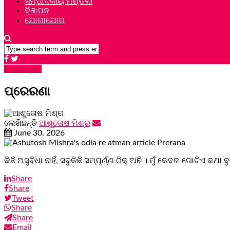
ସମ୍ପାଦକୀୟ ମଣ୍ଡଳୀ
ବିଜ୍ଞାପନ
ଯୋଗାଯୋଗ
ରେ ଆତ୍ମନ
ପ୍ରେରଣା
ଲେଖିଛନ୍ତି
ଆଶୁତୋଷ ମିଶ୍ର
June 30, 2026
କିଛି ଅସୁବିଧା ନାହିଁ, ସବୁକିଛି ସମ୍ପୂର୍ଣ୍ଣ ଠିକ୍ ଅଛି । ମୁଁ କେବଳ ଗୋଟିଏ କଥା ବୁ
Share
Share
Tweet
Share
Share
Email