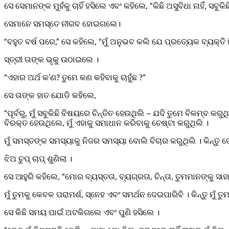
ସେ ସେମାନଙ୍କ ମୁହଁକୁ ଚାହିଁ ହସିଲେ ଏବଂ କହିଲେ, “କିଛି ଅସୁବିଧା ନାହିଁ, ସବୁକିଛ
ସେମାନେ ସମସ୍ତେ ନୀରବ ହୋଇଗଲେ।
“ବହୁତ ବର୍ଷ ପରେ,” ସେ କହିଲେ, “ମୁଁ ଅନୁଭବ କଲି ଯେ ପ୍ରତ୍ୟେକ ବ୍ୟକ୍ତି 
ସ୍ତ୍ରୀ ତାଙ୍କ ଭୃକୁ ଉଠାଇଲେ ।
“ଏହାର ଅର୍ଥ କ’ଣ? ତୁମେ କଣ କହିବାକୁ ଚାହୁଁଛ ?”
ସେ ତାଙ୍କ ହାତ ଯୋଡି କହିଲେ,
“ପୂର୍ବରୁ, ମୁଁ ସବୁକିଛି ବିଷୟରେ ଚିନ୍ତିତ ହେଉଥିଲି – ଯଦି ତୁମେ ବିଳମ୍ବ କର
ବିରକ୍ତ ହେଉଥିଲେ, ମୁଁ ଏହାକୁ ସମାଧାନ କରିବାକୁ ଚେଷ୍ଟା କରୁଥିଲି ।
ମୁଁ ସମସ୍ତଙ୍କ ସମସ୍ୟାକୁ ନିଜର ସମସ୍ୟା ବୋଲି ବିଚାର କରୁଥିଲି । କିନ୍ତ
ଝିଅ ଚୁପ୍ ଚାପ୍ ଶୁଣିଲା ।
ସେ ଆହୁରି କହିଲେ, “ମୋର ବ୍ୟସ୍ତତା, ବ୍ୟଗ୍ରତା, ଚିନ୍ତା, ତୁମମାନଙ୍କୁ 
ମୁଁ ତୁମକୁ କେବଳ ପରାମର୍ଶ, ସ୍ନେହ ଏବଂ ସମର୍ଥନ ଦେଇପାରିବି । କିନ୍ତୁ ମୁଁ ତୁ
ସେ କିଛି ସମୟ ପାଇଁ ଅଟକିଗଲେ ଏବଂ ପୁଣି ହସିଲେ ।