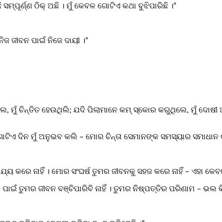
ି ସମ୍ପୂର୍ଣ୍ଣ ଠିକ୍ ଅଛି । ମୁଁ କେବଳ ଗୋଟିଏ କଥା ବୁଝିପାରିଛି ।”
ନିଜ ଜୀବନ ପାଇଁ ନିଜେ ଦାୟୀ ।”
ୁଥିଲ, ମୁଁ ଚିନ୍ତିତ ହେଉଥିଲି; ଯଦି ପିଲାମାନେ କମ୍ ସ୍କୋର କରୁଥିଲେ, ମୁଁ ଦୋଷୀ 
ୁ ଗୋଟିଏ ଦିନ ମୁଁ ଅନୁଭବ କଲି – ମୋର ଚିନ୍ତା ସେମାନଙ୍କ ସମସ୍ୟାର ସମାଧାନ
ସାହାଯ୍ୟ କରେ ନାହିଁ । ମୋର ସଂଘର୍ଷ ତୁମର ଜୀବନକୁ ସହଜ କରେ ନାହିଁ – ଏହା
ମ ପାଇଁ ତୁମର ଜୀବନ ବଞ୍ଚିପାରିବି ନାହିଁ । ତୁମର ନିଷ୍ପତ୍ତିର ପରିଣାମ – ଭଲ କି