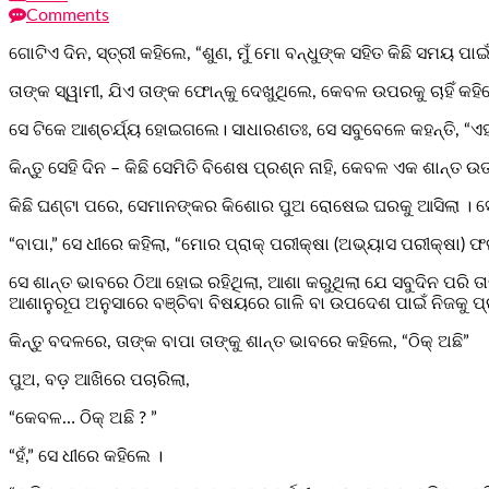
Comments
ଗୋଟିଏ ଦିନ, ସ୍ତ୍ରୀ କହିଲେ, “ଶୁଣ, ମୁଁ ମୋ ବନ୍ଧୁଙ୍କ ସହିତ କିଛି ସମୟ ପାଇ
ତାଙ୍କ ସ୍ୱାମୀ, ଯିଏ ତାଙ୍କ ଫୋନ୍‌କୁ ଦେଖୁଥିଲେ, କେବଳ ଉପରକୁ ଚାହିଁ କହିଲ
ସେ ଟିକେ ଆଶ୍ଚର୍ଯ୍ୟ ହୋଇଗଲେ। ସାଧାରଣତଃ, ସେ ସବୁବେଳେ କହନ୍ତି, “ଏହା 
କିନ୍ତୁ ସେହି ଦିନ – କିଛି ସେମିତି ବିଶେଷ ପ୍ରଶ୍ନ ନାହି, କେବଳ ଏକ ଶାନ୍ତ ଉତ
କିଛି ଘଣ୍ଟା ପରେ, ସେମାନଙ୍କର କିଶୋର ପୁଅ ରୋଷେଇ ଘରକୁ ଆସିଲା । ସେ ହା
“ବାପା,” ସେ ଧୀରେ କହିଲା, “ମୋର ପ୍ରାକ୍ ପରୀକ୍ଷା (ଅଭ୍ୟାସ ପରୀକ୍ଷା) 
ସେ ଶାନ୍ତ ଭାବରେ ଠିଆ ହୋଇ ରହିଥିଲା, ଆଶା କରୁଥିଲା ଯେ ସବୁଦିନ ପରି ତା
ଆଶାନୁରୂପ ଅନୁସାରେ ବଞ୍ଚିବା ବିଷୟରେ ଗାଳି ବା ଉପଦେଶ ପାଇଁ ନିଜକୁ ପ୍
କିନ୍ତୁ ବଦଳରେ, ତାଙ୍କ ବାପା ତାଙ୍କୁ ଶାନ୍ତ ଭାବରେ କହିଲେ, “ଠିକ୍ ଅଛି”
ପୁଅ, ବଡ଼ ଆଖିରେ ପଚାରିଲା,
“କେବଳ… ଠିକ୍ ଅଛି ? ”
“ହଁ,” ସେ ଧୀରେ କହିଲେ ।