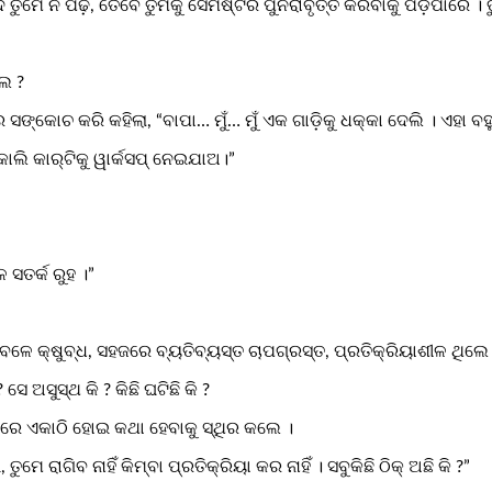
ତୁମେ ନ ପଢ଼, ତେବେ ତୁମକୁ ସେମିଷ୍ଟର ପୁନରାବୃତ୍ତି କରିବାକୁ ପଡ଼ିପାରେ ।
େ ?
 କରି କହିଲା, “ବାପା… ମୁଁ… ମୁଁ ଏକ ଗାଡ଼ିକୁ ଧକ୍କା ଦେଲି । ଏହା ବହୁତ ବ
 କାଲି କାର୍‌ଟିକୁ ୱାର୍କସପ୍ ନେଇଯାଅ।”
 ସତର୍କ ରୁହ ।”
 ସବୁବେଳେ କ୍ଷୁବ୍ଧ, ସହଜରେ ବ୍ୟତିବ୍ୟସ୍ତ ଚାପଗ୍ରସ୍ତ, ପ୍ରତିକ୍ରିୟାଶୀଳ ଥିଲ
େ ଅସୁସ୍ଥ କି ? କିଛି ଘଟିଛି କି ?
ଲରେ ଏକାଠି ହୋଇ କଥା ହେବାକୁ ସ୍ଥିର କଲେ ।
ମେ ରାଗିବ ନାହିଁ କିମ୍ବା ପ୍ରତିକ୍ରିୟା କର ନାହିଁ । ସବୁକିଛି ଠିକ୍ ଅଛି କି ?”