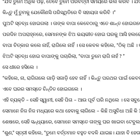
“ଯଦି ତୁମେ ଅଧିକ ପଢ଼, ତେବେ ତୁମେ ପରବର୍ତ୍ତୀ ସମୟରେ ଭଲ କରିବ । ଯଦି 
କିନ୍ତୁ ମୁଁ ତୁମକୁ ଯେକୌଣସି ପରିସ୍ଥିତିରେ ବି ସହାୟତା କରିବି ।”
ପୁଅଟି ସ୍ତବ୍ଧ ହୋଇଗଲା । ତାଙ୍କ ବାପା କେବେଠାରୁ ଏତେ ଶାନ୍ତ ହୋଇଗଲ
ପରଦିନ ଅପରାହ୍ନରେ, ସେମାନଙ୍କ ଝିଅ ଭୟଭୀତ ହୋଇ ଘରକୁ ଆସି ହଲରେ ସଙ୍କୋଚ
ବାପା ଚିତ୍କାର କଲେ ନାହିଁ, ରାଗିଲେ ନାହିଁ । ସେ କେବଳ କହିଲେ, “ଠିକ୍ ଅଛି ।
ଝିଅଟି ସ୍ତବ୍ଧ ହୋଇ ବାପାଙ୍କୁ ପଚାରିଲା, “ବାପା ତୁମେ ରାଗି ନାହଁ ? ”
ସେ ଧୀରେ ହସିଲେ ।
“କହିଲେ, ନା, ରାଗିଗଲେ ଗାଡ଼ି ସଜାଡ଼ି ହେବ ନାହିଁ । କିନ୍ତୁ ପରଥର ପାଇଁ କେବଳ
ଏବେ ଘରର ସମସ୍ତେ ଚିନ୍ତିତ ହୋଇଗଲେ ।
ଏହି ବ୍ୟକ୍ତି – ସେହି ସ୍ୱାମୀ, ସେହି ପିତା – ଆଉ ପୂର୍ବ ପରି ନଥିଲେ । ସେ
ସେମାନେ ନିଜ ନିଜ ମଧ୍ୟରେ କଥା ହେବାକୁ ଲାଗିଲେ – କିଛି ଅସୁବିଧା ଅଛି କି ? ସ
ଶେଷରେ, ସେହି ସନ୍ଧ୍ୟାରେ, ସେମାନେ ସମସ୍ତେ ତାଙ୍କୁ ଘର ଖାଇବା ଟେବୁ
“ଶୁଣ,” ସ୍ତ୍ରୀ କହିଲେ, “ତୁମେ ବର୍ତ୍ତମାନ ବହୁତ ବଦଳି ଯାଇଛ। ଯାହା ବି ହେଉ, ତୁ