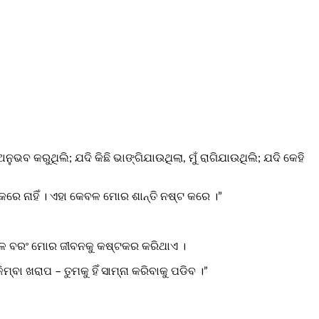
ଅନୁଭବ କରୁଥିଲି; ଯଦି କିଛି ଭାଙ୍ଗିଯାଉଥିଲା, ମୁଁ ରାଗିଯାଉଥିଲି; ଯଦି କେହି
 କରେ ନାହିଁ । ଏହା କେବଳ ମୋର ଶାନ୍ତି ନଷ୍ଟ କରେ ।”
 କେବଳ ବରଂ ମୋର ଜୀବନକୁ କଷ୍ଟକର କରିଥାଏ ।
ମ୍ବା ଖରାପ – ତୁମକୁ ହିଁ ସାମ୍ନା କରିବାକୁ ପଡିବ ।”