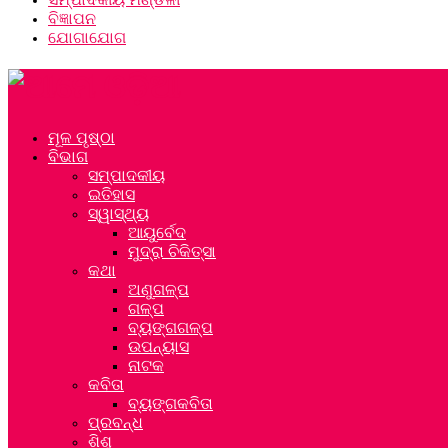
ବିଜ୍ଞାପନ
ଯୋଗାଯୋଗ
ମୂଳ ପୃଷ୍ଠା
ବିଭାଗ
ସମ୍ପାଦକୀୟ
ଇତିହାସ
ସ୍ୱାସ୍ଥ୍ୟ
ଆୟୁର୍ବେଦ
ମୁଦ୍ରା ଚିକିତ୍ସା
କଥା
ଅଣୁଗଳ୍ପ
ଗଳ୍ପ
ବ୍ୟଙ୍ଗଗଳ୍ପ
ଉପନ୍ୟାସ
ନାଟକ
କବିତା
ବ୍ୟଙ୍ଗକବିତା
ପ୍ରବନ୍ଧ
ଶିଶୁ