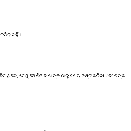
ରିବ ନାହିଁ ।
୍ତିତ ଥିଲେ, ତେଣୁ ସେ ନିଜ ବାପାଙ୍କ ଠାରୁ ସମୟ ନଷ୍ଟ କରିବା ଏବଂ ତାଙ୍କ