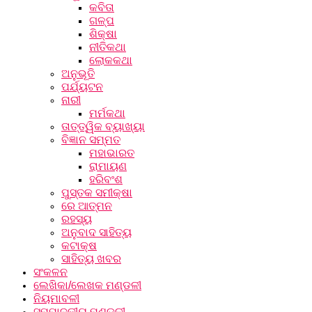
କବିତା
ଗଳ୍ପ
ଶିକ୍ଷା
ନୀତିକଥା
ଲୋକକଥା
ଅନୁଭୂତି
ପର୍ଯ୍ୟଟନ
ନାରୀ
ମର୍ମକଥା
ତାତ୍ତ୍ୱିକ ବ୍ୟାଖ୍ୟା
ବିଜ୍ଞାନ ସମ୍ମତ
ମହାଭାରତ
ରାମାୟଣ
ହରିବଂଶ
ପୁସ୍ତକ ସମୀକ୍ଷା
ରେ ଆତ୍ମନ
ରହସ୍ୟ
ଅନୁବାଦ ସାହିତ୍ୟ
କଟାକ୍ଷ
ସାହିତ୍ୟ ଖବର
ସଂକଳନ
ଲେଖିକା/ଲେଖକ ମଣ୍ଡଳୀ
ନିୟମାବଳୀ
ସମ୍ପାଦକୀୟ ମଣ୍ଡଳୀ