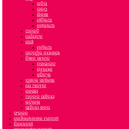
କବିତା
ଗଳ୍ପ
ଶିକ୍ଷା
ନୀତିକଥା
ଲୋକକଥା
ଅନୁଭୂତି
ପର୍ଯ୍ୟଟନ
ନାରୀ
ମର୍ମକଥା
ତାତ୍ତ୍ୱିକ ବ୍ୟାଖ୍ୟା
ବିଜ୍ଞାନ ସମ୍ମତ
ମହାଭାରତ
ରାମାୟଣ
ହରିବଂଶ
ପୁସ୍ତକ ସମୀକ୍ଷା
ରେ ଆତ୍ମନ
ରହସ୍ୟ
ଅନୁବାଦ ସାହିତ୍ୟ
କଟାକ୍ଷ
ସାହିତ୍ୟ ଖବର
ସଂକଳନ
ଲେଖିକା/ଲେଖକ ମଣ୍ଡଳୀ
ନିୟମାବଳୀ