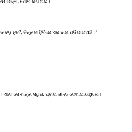
 ତୁମ ଇଚ୍ଛା, ମୋର କଣ ଅଛି ।
ଡ଼ ନୁହେଁ, କିନ୍ତୁ ଗାଡ଼ିଟିରେ ଏକ ଦାଗ ପଡିଯାଇଅଛି ।”
େ । ଏବେ ସେ ଶାନ୍ତ, ସ୍ଥିର, ପ୍ରାୟ ଶାନ୍ତ ଦେଖାଯାଉଥିଲେ।