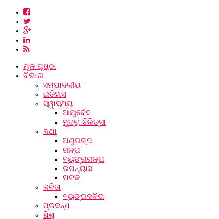
ମୂଳ ପୃଷ୍ଠା
ବିଭାଗ
ସମ୍ପାଦକୀୟ
ଇତିହାସ
ସ୍ୱାସ୍ଥ୍ୟ
ଆୟୁର୍ବେଦ
ମୁଦ୍ରା ଚିକିତ୍ସା
କଥା
ଅଣୁଗଳ୍ପ
ଗଳ୍ପ
ବ୍ୟଙ୍ଗଗଳ୍ପ
ଉପନ୍ୟାସ
ନାଟକ
କବିତା
ବ୍ୟଙ୍ଗକବିତା
ପ୍ରବନ୍ଧ
ଶିଶୁ