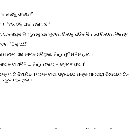
ଁ ବାହାରକୁ ଯାଉଛି।”
େ, “ହ‌ଉ ଠିକ୍ ଅଛି, ମଜା କର”
ଆବଶ୍ୟକ କି ? ତୁମକୁ ପ୍ରକୃତରେ ଯିବାକୁ ପଡିବ କି ? ଫେରିବାରେ ବିଳମ୍ବ କ
୍ତର, “ଠିକ୍ ଅଛି”
ତରେ ଏକ କାଗଜ ଧରିଥିଲା, କିନ୍ତୁ ମୁହଁ ମଳିନ ଥିଲା ।
ଫଳାଫଳ ବାହାରିଛି … କିନ୍ତୁ ଫଳାଫଳ ବହୁତ ଖରାପ ।”
ଙ୍କୁ ଗାଳି ଦିଆଯିବ । ତାଙ୍କ ବାପା ସବୁବେଳେ ତାଙ୍କ ପାଠପଢ଼ା ବିଷୟରେ ଚିନ
ରସ୍ତୁତ ହେଇଥିଲା ।