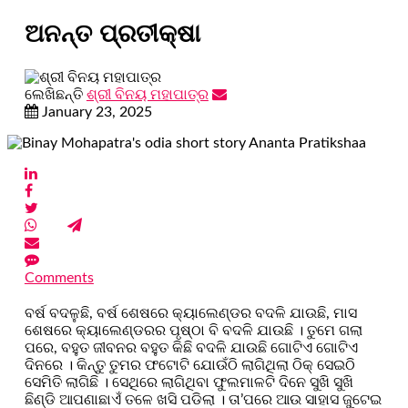
ଅନନ୍ତ ପ୍ରତୀକ୍ଷା
ଲେଖିଛନ୍ତି
ଶ୍ରୀ ବିନୟ ମହାପାତ୍ର
January 23, 2025
Comments
ବର୍ଷ ବଦଳୁଛି, ବର୍ଷ ଶେଷରେ କ୍ୟାଲେଣ୍ଡର ବଦଳି ଯାଉଛି, ମାସ
ଶେଷରେ କ୍ୟାଲେଣ୍ଡରର ପୃଷ୍ଠା ବି ବଦଳି ଯାଉଛି । ତୁମେ ଗଲା
ପରେ, ବହୁତ ଜୀବନର ବହୁତ କିଛି ବଦଳି ଯାଉଛି ଗୋଟିଏ ଗୋଟିଏ
ଦିନରେ । କିନ୍ତୁ ତୁମର ଫଟୋଟି ଯୋଉଁଠି ଲାଗିଥିଲା ଠିକ୍ ସେଇଠି
ସେମିତି ଲାଗିଛି । ସେଥିରେ ଲାଗିଥିବା ଫୁଲମାଳଟି ଦିନେ ସୁଖି ସୁଖି
ଛିଣ୍ଡି ଆପଣାଛାଏଁ ତଳେ ଖସି ପଡିଲା । ତା’ପରେ ଆଉ ସାହାସ ଜୁଟେଇ