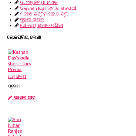
ଡ. ଅନୁକମ୍ପା ନାଏକ
ଡକ୍ଟର ମିଥୁନ କୁମାର ଶତପଥୀ
ମହେଶ ରଞ୍ଜନ ମହାପାତ୍ର
ସୁହାନୀ ରାଉତ
ସୌଜନ୍ୟ କୁମାର ପରିଡା
ଲୋକପ୍ରିୟ ଲେଖା
ଅଣୁଗଳ୍ପ
ପ୍ରେମ
କେଶବ ଦାସ