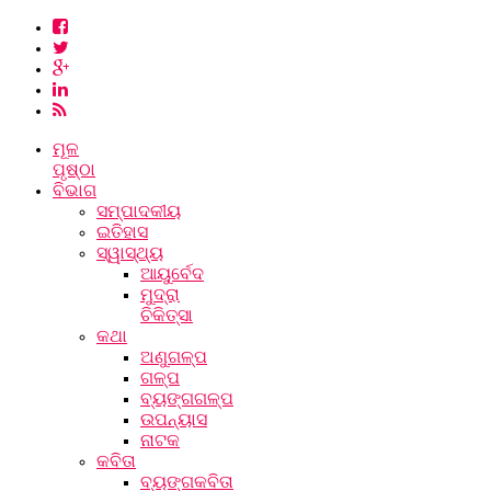
ମୂଳ
ପୃଷ୍ଠା
ବିଭାଗ
ସମ୍ପାଦକୀୟ
ଇତିହାସ
ସ୍ୱାସ୍ଥ୍ୟ
ଆୟୁର୍ବେଦ
ମୁଦ୍ରା
ଚିକିତ୍ସା
କଥା
ଅଣୁଗଳ୍ପ
ଗଳ୍ପ
ବ୍ୟଙ୍ଗଗଳ୍ପ
ଉପନ୍ୟାସ
ନାଟକ
କବିତା
ବ୍ୟଙ୍ଗକବିତା