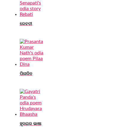
ରେବତୀ
ପିଲାଦିନ
ହୃଦୟର ଭାଷା