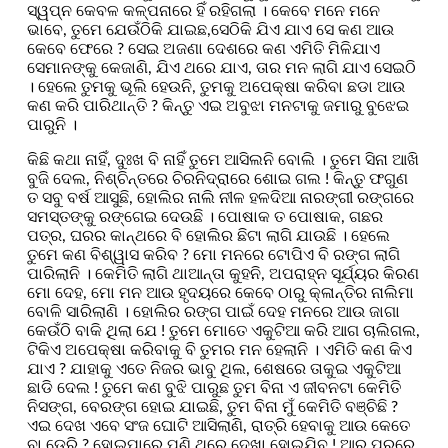
ସ୍ୱପ୍ନ କେବଳ କଳ୍ପନାରେ ହିଁ ରହିଗଲା । କେବେ ମନେ ମନେ
ଭାବେ, ତୁମେ ଯେଉଁଠିକି ଯାଇଛ,ସେଠିକି ଯିଏ ଯାଏ ସେ କଣ ଆଉ
କେବେ ଫେରେ ? ସେଇ ଅଜଣା ଦେଶରେ କଣ ଏମିତି ମିଳିଯାଏ
ସେମାନଙ୍କୁ କେଜାଣି, ଯିଏ ଥରେ ଯାଏ, ତାର ମନ ଲାଗି ଯାଏ ସେଇଠି
। ହେଲେ ତୁମକୁ ଭୂଲି ହେଉନି, ତୁମକୁ ଅପେକ୍ଷା କରିବା ଛଡା ଆଉ
କଣ କରି ପାରିଥାନ୍ତି ? କିନ୍ତୁ ଏଇ ଅବୁଝା ମନଟାକୁ ଜମାରୁ ବୁଝେଇ
ପାରୁନି ।
କିଛି କଥା ନାହିଁ, ଦୁଃଖ ବି ନାହିଁ ତୁମେ ଆସିଲନି ବୋଲି । ତୁମେ ସିନା ଆଖି
ବୁଜି ଦେଲ, ନିଶ୍ଚିନ୍ତରେ ଚିରନିଦ୍ରାରେ ଶୋଇ ଗଲ ! କିନ୍ତୁ ଫଗୁଣ
ତ ସବୁ ବର୍ଷ ଆସୁଛି, ହୋଲିର ନାଲି ନୀଳ ହଳଦିଆ ନାରଙ୍ଗୀ ରଙ୍ଗରେ
ସମସ୍ତଙ୍କୁ ରଙ୍ଗେଇ ଦେଉଛି । ପୋଷାକ ତ ପୋଷାକ, ଗଛର
ପତ୍ର, ଘରର କାନ୍ଥରେ ବି ହୋଲିର ଛିଟା ଲାଗି ଯାଉଛି । ହେଲେ
ତୁମେ କଣ ବିଶ୍ୱାସ କରିବ ? ମୋ ମନରେ ଟୋପିଏ ବି ରଙ୍ଗ ଲାଗି
ପାରିଲାନି । କେମିତି ଲାଗି ଥାଆନ୍ତା କୁହନି, ଅପରାହ୍ନ ସୂର୍ଯ୍ୟର କିରଣ
ମୋ ଦେହ, ମୋ ମନ ଆଉ ହୃଦୟରେ କେବେ ଠାରୁ କ୍ଳାନ୍ତିର ନାଲିମା
ବୋଳି ସାରିଲାଣି । ହୋଲିର ରଙ୍ଗ ପାଇଁ ଦେହ ମନରେ ଆଉ ଜାଗା
କେଉଁଠି ବାକି ଥିଲା ଯେ ! ତୁମେ ମୋତେ ଏକୁଟିଆ କରି ଆଗ ଚାଲିଗଲ,
ଟିକିଏ ଅପେକ୍ଷା କରିବାକୁ ବି ତୁମର ମନ ହେଲାନି । ଏମିତି କଣ କିଏ
ଯାଏ ? ଯାହାକୁ ଏତେ ନିଜର ଭାବୁ ଥିଲ, ଶେଷରେ ତାକୁଇ ଏକୁଟିଆ
ଛାଡି ଦେଲ ! ତୁମେ କଣ ବୁଝି ପାରୁଛ ତୁମ ବିନା ଏ ଜୀବନଟା କେମିତି
ନିସଙ୍ଗ, ବେରଙ୍ଗ ହୋଇ ଯାଇଛି, ତୁମ ବିନା ମୁଁ କେମିତି ବଞ୍ଚିଛି ?
ଏଇ ଦେଖ ଏବେ ସଂଜ ଘୋଟି ଆସିଲାଣି, ରାତ୍ରି ହେବାକୁ ଆଉ କେତେ
ବା ଡେରି ? ହୋଇପାରେ ପୁଣି ଥରେ ଦେଖା ହୋଇଯିବ ! ଆର ପୁରରେ,