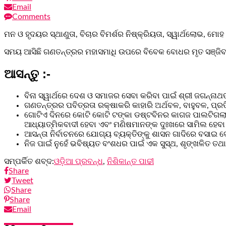
Email
Comments
ମନ ଓ ହୃଦୟର ସ୍ଥାଣୁତା, ବିଚାର ବିମର୍ଶର ନିଷ୍କ୍ରିୟତା, ସ୍ୱାର୍ଥଲୋଭ, ମ
ସମୟ ଆସିଛି ଗଣତନ୍ତ୍ରର ମହାସମାଧି ଉପରେ ବିବେକ ବୋଧର ମୃତ ସଞ୍ଜିବନୀ 
ଆସନ୍ତୁ :-
ବିନା ସ୍ୱାର୍ଥରେ ଦେଶ ଓ ସମାଜର ସେବା କରିବା ପାଇଁ ଶ୍ରୀ ଜଗନ୍ନ
ଗଣତନ୍ତ୍ରର ପବିତ୍ରତା ରକ୍ଷାକରି କାହାରି ଅର୍ଥବଳ, ବାହୁବଳ, ପ
ଗୋଟିଏ ଦିନରେ କୋଟି କୋଟି ଟଙ୍କା ଡଷ୍ଟବିନର କାଗଜ ପାଲଟିଗଲା । ଆ
ଆଧ୍ୟାତ୍ମିକବାଦୀ ହେବା ଏବଂ ମଣିଷମାନଙ୍କ ଦୁଃଖରେ ସାମିଲ ହେବା
ଆସନ୍ତା ନିର୍ବାଚନରେ ଯୋଗ୍ୟ ବ୍ୟକ୍ତିଙ୍କୁ ଶାସନ ଗାଦିରେ ବସାଇ ଦେ
ନିଜ ପାଇଁ ନୁହେଁ ଭବିଷ୍ୟତ ବଂଶଧର ପାଇଁ ଏକ ସୁସ୍ଥ, ଶୃଙ୍ଖଳିତ ତଥା
ସମ୍ପର୍କିତ ଶବ୍ଦ:
ଓଡ଼ିଆ ପ୍ରବନ୍ଧ
,
ନିଶିକାନ୍ତ ପାଢୀ
Share
Tweet
Share
Share
Email