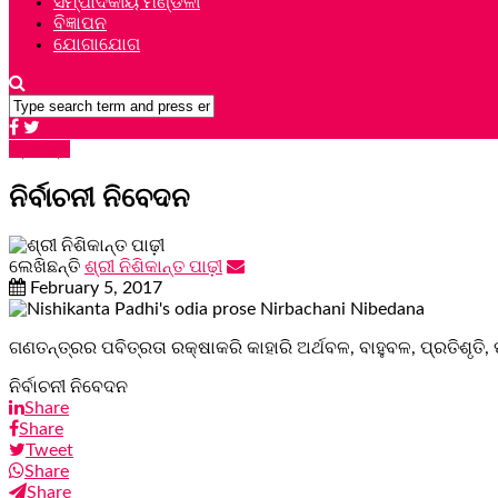
ସମ୍ପାଦକୀୟ ମଣ୍ଡଳୀ
ବିଜ୍ଞାପନ
ଯୋଗାଯୋଗ
ପ୍ରବନ୍ଧ
ନିର୍ବାଚନୀ ନିବେଦନ
ଲେଖିଛନ୍ତି
ଶ୍ରୀ ନିଶିକାନ୍ତ ପାଢ଼ୀ
February 5, 2017
ଗଣତନ୍ତ୍ରର ପବିତ୍ରତା ରକ୍ଷାକରି କାହାରି ଅର୍ଥବଳ, ବାହୁବଳ, ପ୍ରତିଶ
ନିର୍ବାଚନୀ ନିବେଦନ
Share
Share
Tweet
Share
Share