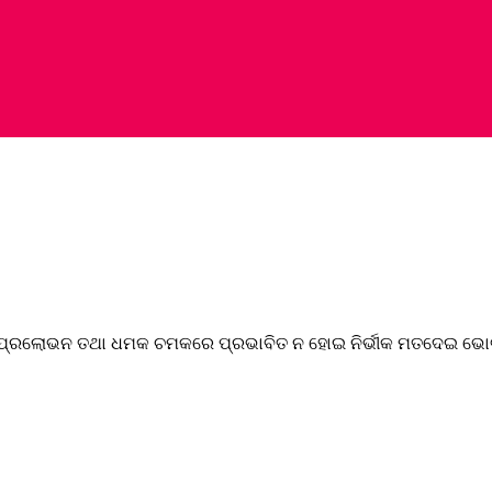
ୃତି, ପ୍ରଲୋଭନ ତଥା ଧମକ ଚମକରେ ପ୍ରଭାବିତ ନ ହୋଇ ନିର୍ଭୀକ ମତଦେଇ ଭୋଟ