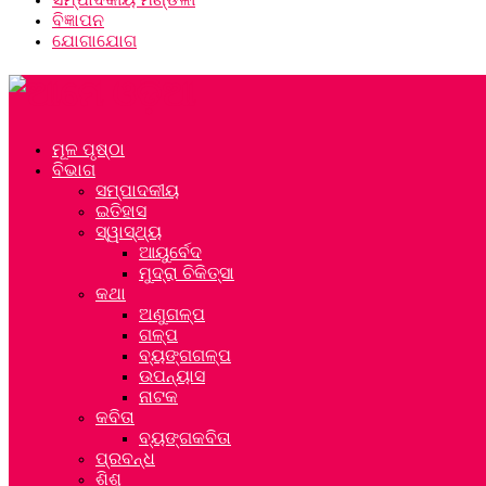
ବିଜ୍ଞାପନ
ଯୋଗାଯୋଗ
ମୂଳ ପୃଷ୍ଠା
ବିଭାଗ
ସମ୍ପାଦକୀୟ
ଇତିହାସ
ସ୍ୱାସ୍ଥ୍ୟ
ଆୟୁର୍ବେଦ
ମୁଦ୍ରା ଚିକିତ୍ସା
କଥା
ଅଣୁଗଳ୍ପ
ଗଳ୍ପ
ବ୍ୟଙ୍ଗଗଳ୍ପ
ଉପନ୍ୟାସ
ନାଟକ
କବିତା
ବ୍ୟଙ୍ଗକବିତା
ପ୍ରବନ୍ଧ
ଶିଶୁ