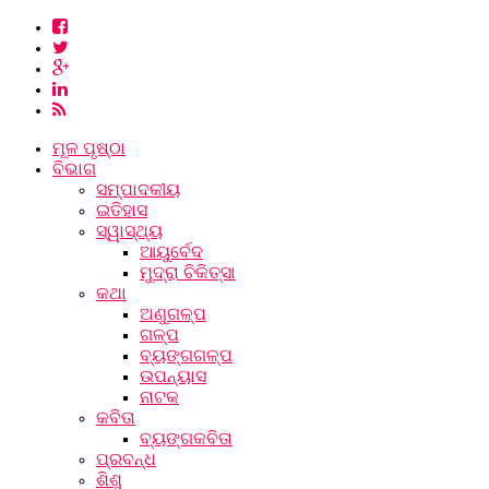
ମୂଳ ପୃଷ୍ଠା
ବିଭାଗ
ସମ୍ପାଦକୀୟ
ଇତିହାସ
ସ୍ୱାସ୍ଥ୍ୟ
ଆୟୁର୍ବେଦ
ମୁଦ୍ରା ଚିକିତ୍ସା
କଥା
ଅଣୁଗଳ୍ପ
ଗଳ୍ପ
ବ୍ୟଙ୍ଗଗଳ୍ପ
ଉପନ୍ୟାସ
ନାଟକ
କବିତା
ବ୍ୟଙ୍ଗକବିତା
ପ୍ରବନ୍ଧ
ଶିଶୁ