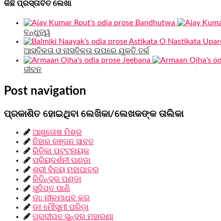
କିଛି ପ୍ରସ୍ତାବିତ ଲେଖା
ବନ୍ଧୁତ୍ୱ
ଆସ୍ତିକତା ଓ ନାସ୍ତିକତା ଉପରେ ଯୁକ୍ତି ତର୍କ
ଜୀବନ
Post navigation
ପ୍ରକାଶିତ ହୋଇଥିବା ଲେଖିକା/ଲେଖକଙ୍କ ତାଲିକା
ଆଶୁତୋଷ ମିଶ୍ର
ନିହାର ରଞ୍ଜନ ସାବତ
ରିତିକା ପଟ୍ଟନାୟକ
ପ୍ରିୟଦର୍ଶନୀ ପଣ୍ଡା
ଶ୍ରୀ ବିନୟ ମହାପାତ୍ର
ରିତିନ୍ଦ୍ର ପଣ୍ଡା
ସୁଦିପ୍ତ ପାଣି
ଡା: ନୀଳମାଧବ କର
ଡଃ ମୌସୁମୀ ପରିଡ଼ା
ପ୍ରଦୀପ୍ତ ସୁନ୍ଦର ମହାରଣା