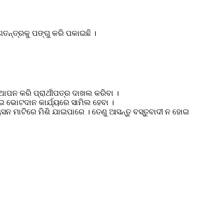
ଣତନ୍ତ୍ରକୁ ପଙ୍ଗୁ କରି ପକାଇଛି ।
ାପନ କରି ପ୍ରାର୍ଥୀପତ୍ର ଦାଖଲ କରିବା ।
ଇ ଭୋଟଦାନ କାର୍ଯ୍ୟରେ ସାମିଲ ହେବା ।
ୟସନ ମାଟିରେ ମିଶି ଯାଇପାରେ । ତେଣୁ ଆସନ୍ତୁ ବସ୍ତୁବାଦୀ ନ ହୋଇ