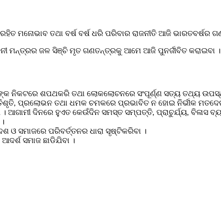
ୋହ ରହିତ ମନୋଭାବ ତଥା ବର୍ଷ ବର୍ଷ ଧରି ପରିବାର ରାଜନୀତି ଆଜି ଭାରତବର୍ଷର ଗ
ମନ୍ତ୍ରର ଜଳ ସିଞ୍ଚି ମୃତ ଗଣତନ୍ତ୍ରକୁ ଆମେ ଆଜି ପୁନର୍ଜୀବିତ କରାଇବା ।
ାଥଙ୍କ ନିକଟରେ ଶପଥକରି ତଥା ଲୋକଲୋଚନରେ ସଂପୂର୍ଣ୍ଣ ସତ୍ୟ ତଥ୍ୟ ଉପସ୍ଥ
୍ରତିଶୃତି, ପ୍ରଲୋଭନ ତଥା ଧମକ ଚମକରେ ପ୍ରଭାବିତ ନ ହୋଇ ନିର୍ଭୀକ ମତଦେ
ଗାମୀ ଦିନରେ ହୁଏତ କେଉଁଦିନ ସମସ୍ତ ସମ୍ପତ୍ତି, ପ୍ରାଚୁର୍ଯ୍ୟ, ବିଳାସ ବ୍
 ।
ଶ ଓ ସମାଜରେ ପରିବର୍ତ୍ତନର ଧାରା ସୃଷ୍ଟିକରିବା ।
 ଆଦର୍ଶ ସମାଜ ଛାଡିଯିବା ।