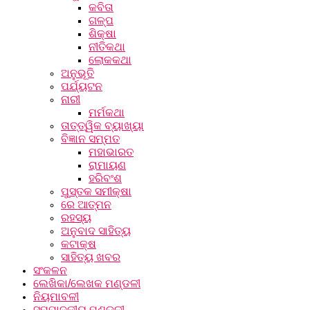
କବିତା
ଗଳ୍ପ
ଶିକ୍ଷା
ନୀତିକଥା
ଲୋକକଥା
ଅନୁଭୂତି
ପର୍ଯ୍ୟଟନ
ନାରୀ
ମର୍ମକଥା
ତାତ୍ତ୍ୱିକ ବ୍ୟାଖ୍ୟା
ବିଜ୍ଞାନ ସମ୍ମତ
ମହାଭାରତ
ରାମାୟଣ
ହରିବଂଶ
ପୁସ୍ତକ ସମୀକ୍ଷା
ରେ ଆତ୍ମନ
ରହସ୍ୟ
ଅନୁବାଦ ସାହିତ୍ୟ
କଟାକ୍ଷ
ସାହିତ୍ୟ ଖବର
ସଂକଳନ
ଲେଖିକା/ଲେଖକ ମଣ୍ଡଳୀ
ନିୟମାବଳୀ
ସମ୍ପାଦକୀୟ ମଣ୍ଡଳୀ