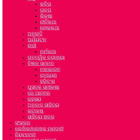
କବିତା
ଗଳ୍ପ
ଶିକ୍ଷା
ନୀତିକଥା
ଲୋକକଥା
ଅନୁଭୂତି
ପର୍ଯ୍ୟଟନ
ନାରୀ
ମର୍ମକଥା
ତାତ୍ତ୍ୱିକ ବ୍ୟାଖ୍ୟା
ବିଜ୍ଞାନ ସମ୍ମତ
ମହାଭାରତ
ରାମାୟଣ
ହରିବଂଶ
ପୁସ୍ତକ ସମୀକ୍ଷା
ରେ ଆତ୍ମନ
ରହସ୍ୟ
ଅନୁବାଦ ସାହିତ୍ୟ
କଟାକ୍ଷ
ସାହିତ୍ୟ ଖବର
ସଂକଳନ
ଲେଖିକା/ଲେଖକ ମଣ୍ଡଳୀ
ନିୟମାବଳୀ