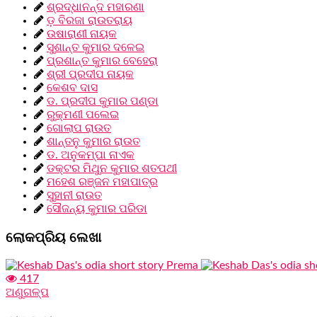
ଶ୍ରଦ୍ଧାନନ୍ଦ ମହାରଣା
ଡ଼ ବିରଜା ରାଉତରାୟ
ଉଷାରାଣୀ ନାୟକ
ସୁଶାନ୍ତ କୁମାର ଦଳେଇ
ପ୍ରଶାନ୍ତ କୁମାର ବେହେରା
ଶ୍ରୀ ପ୍ରଦୀପ ନାୟକ
କେଶବ ଦାସ
ଡ. ପ୍ରଦୀପ କୁମାର ପଣ୍ଡା
ରୁକ୍ମଣୀ ପଲେଇ
ଗୋଲାପ ରାଉତ
ଶାନ୍ତନୁ କୁମାର ରାଉତ
ଡ. ଅନୁକମ୍ପା ନାଏକ
ଡକ୍ଟର ମିଥୁନ କୁମାର ଶତପଥୀ
ମହେଶ ରଞ୍ଜନ ମହାପାତ୍ର
ସୁହାନୀ ରାଉତ
ସୌଜନ୍ୟ କୁମାର ପରିଡା
ଲୋକପ୍ରିୟ ଲେଖା
417
ଅଣୁଗଳ୍ପ