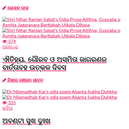
କେଶବ ଦାସ
374
ପ୍ରବନ୍ଧ
ଐତିହ୍ୟ, ଗୌରବ ଓ ଅସ୍ମିତା ଜାଗରଣର
ବାର୍ତ୍ତାବହ ଉତ୍କଳ ଦିବସ
ନିହାର ରଞ୍ଜନ ସାବତ
355
କବିତା
ଅବଣ୍ଟା ସୁଖ ଦୁଃଖ