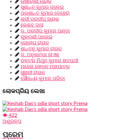
ଉଷାରାଣୀ ନାୟକ
ସୁଶାନ୍ତ କୁମାର ଦଳେଇ
ପ୍ରଶାନ୍ତ କୁମାର ବେହେରା
ଶ୍ରୀ ପ୍ରଦୀପ ନାୟକ
କେଶବ ଦାସ
ଡ. ପ୍ରଦୀପ କୁମାର ପଣ୍ଡା
ରୁକ୍ମଣୀ ପଲେଇ
ଗୋଲାପ ରାଉତ
ଶାନ୍ତନୁ କୁମାର ରାଉତ
ଡ. ଅନୁକମ୍ପା ନାଏକ
ଡକ୍ଟର ମିଥୁନ କୁମାର ଶତପଥୀ
ମହେଶ ରଞ୍ଜନ ମହାପାତ୍ର
ସୁହାନୀ ରାଉତ
ସୌଜନ୍ୟ କୁମାର ପରିଡା
ଲୋକପ୍ରିୟ ଲେଖା
422
ଅଣୁଗଳ୍ପ
ପ୍ରେମ