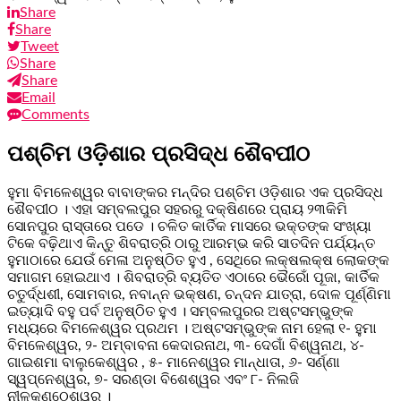
Share
Share
Tweet
Share
Share
Email
Comments
ପଶ୍ଚିମ ଓଡ଼ିଶାର ପ୍ରସିଦ୍ଧ ଶୈବପୀଠ
ହୁମା ବିମଳେଶ୍ୱର ବାବାଙ୍କର ମନ୍ଦିର ପଶ୍ଚିମ ଓଡ଼ିଶାର ଏକ ପ୍ରସିଦ୍ଧ
ଶୈବପୀଠ । ଏହା ସମ୍ବଲପୁର ସହରରୁ ଦକ୍ଷିଣରେ ପ୍ରାୟ ୨୩କିମି
ସୋନପୁର ରାସ୍ତାରେ ପଡେ । ଚଳିତ କାର୍ତିକ ମାସରେ ଭକ୍ତଙ୍କ ସଂଖ୍ୟା
ଟିକେ ବଢ଼ିଥାଏ କିନ୍ତୁ ଶିବରାତ୍ରି ଠାରୁ ଆରମ୍ଭ କରି ସାତଦିନ ପର୍ଯ୍ୟନ୍ତ
ହୁମାଠାରେ ଯେଉଁ ମେଳା ଅନୁଷ୍ଠିତ ହୁଏ , ସେଥିରେ ଲକ୍ଷଲକ୍ଷ ଲୋକଙ୍କ
ସମାଗମ ହୋଇଥାଏ । ଶିବରାତ୍ରି ବ୍ୟତିତ ଏଠାରେ ଭୈରୋଁ ପୂଜା, କାର୍ତିକ
ଚତୁର୍ଦ୍ଧଶୀ, ସୋମବାର, ନବାନ୍ନ ଭକ୍ଷଣ, ଚନ୍ଦନ ଯାତ୍ରା, ଦୋଳ ପୂର୍ଣ୍ଣିମା
ଇତ୍ୟାଦି ବହୁ ପର୍ବ ଅନୁଷ୍ଠିତ ହୁଏ । ସମ୍ବଲପୁରର ଅଷ୍ଟସମ୍ଭୁଙ୍କ
ମଧ୍ୟରେ ବିମଳେଶ୍ୱର ପ୍ରଥମ । ଅଷ୍ଟସମ୍ଭୁଙ୍କ ନାମ ହେଲା ୧- ହୁମା
ବିମଳେଶ୍ୱର, ୨- ଅମ୍ବାବନା କେଦାରନାଥ, ୩- ଦେଗାଁ ବିଶ୍ୱନାଥ, ୪-
ଗାଇଶମା ବାଲୁକେଶ୍ୱର , ୫- ମାନେଶ୍ୱର ମାନ୍ଧାତା, ୬- ସର୍ଣ୍ଣା
ସ୍ୱପ୍ନେଶ୍ୱର, ୭- ସରଣ୍ଡା ବିଶେଶ୍ୱର ଏବଂ ୮- ନିଲଜି
ନୀଳକଣ୍ଠେଶ୍ୱର ।