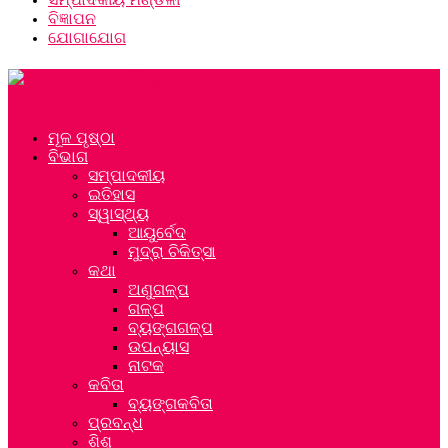
ବିଜ୍ଞାପନ
ଯୋଗାଯୋଗ
ମୂଳ ପୃଷ୍ଠା
ବିଭାଗ
ସମ୍ପାଦକୀୟ
ଇତିହାସ
ସ୍ୱାସ୍ଥ୍ୟ
ଆୟୁର୍ବେଦ
ମୁଦ୍ରା ଚିକିତ୍ସା
କଥା
ଅଣୁଗଳ୍ପ
ଗଳ୍ପ
ବ୍ୟଙ୍ଗଗଳ୍ପ
ଉପନ୍ୟାସ
ନାଟକ
କବିତା
ବ୍ୟଙ୍ଗକବିତା
ପ୍ରବନ୍ଧ
ଶିଶୁ