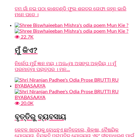
ତମ ଗାଁ ନଇ ପଠା କାଶତଣ୍ଡି ଫୁଲ ଶରତର ତୋଫା ଜହ୍ନ ଭାରି
ମନେ ପଡେ ।
22.7K
ମୁଁ କିଏ?
ନିର୍ଲେପ ମୁହିଁ ଜ୍ଞାନ ମୟ । ଅଜନ୍ମା ଅସଙ୍ଗ ଅକ୍ରିୟ ।। ମୁଁ
ପରମାତ୍ମା ପରାତ୍ପର । ମନ...
20.0K
ବୃତ୍ତିରୁ ବ୍ୟବସାୟ
କେବଳ ଖାଦ୍ୟକୁ ବୋଧହୁଏ ଛାଡ଼ିଦେଲେ, ଶିକ୍ଷା, ବୈଷୟିକ
ଯୋଗ୍ୟତା, ନିଯୁକ୍ତି ପ୍ରାପ୍ତିର ଯୋଗ୍ୟତା ଏବଂ ଜୀବନଧାରଣ ପାଇଁ