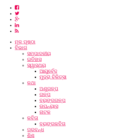
ମୂଳ ପୃଷ୍ଠା
ବିଭାଗ
ସମ୍ପାଦକୀୟ
ଇତିହାସ
ସ୍ୱାସ୍ଥ୍ୟ
ଆୟୁର୍ବେଦ
ମୁଦ୍ରା ଚିକିତ୍ସା
କଥା
ଅଣୁଗଳ୍ପ
ଗଳ୍ପ
ବ୍ୟଙ୍ଗଗଳ୍ପ
ଉପନ୍ୟାସ
ନାଟକ
କବିତା
ବ୍ୟଙ୍ଗକବିତା
ପ୍ରବନ୍ଧ
ଶିଶୁ