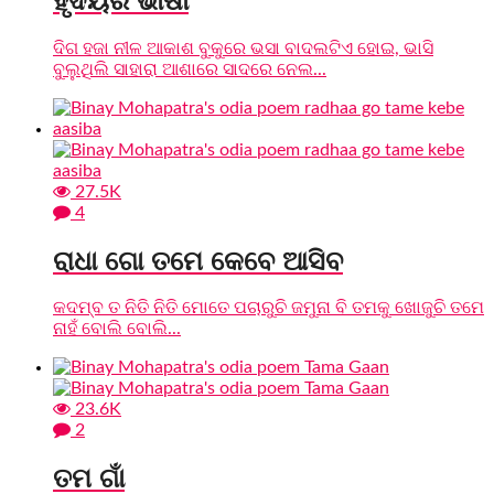
ହୃଦୟର ଭାଷା
ଦିଗ ହଜା ନୀଳ ଆକାଶ ବୁକୁରେ ଭସା ବାଦଲଟିଏ ହୋଇ, ଭାସି
ବୁଲୁଥିଲି ସାହାରା ଆଶାରେ ସାଦରେ ନେଲ...
27.5K
4
ରାଧା ଗୋ ତମେ କେବେ ଆସିବ
କଦମ୍ବ ତ ନିତି ନିତି ମୋତେ ପଚାରୁଚି ଜମୁନା ବି ତମକୁ ଖୋଜୁଚି ତମେ
ନାହଁ ବୋଲି ବୋଲି...
23.6K
2
ତମ ଗାଁ