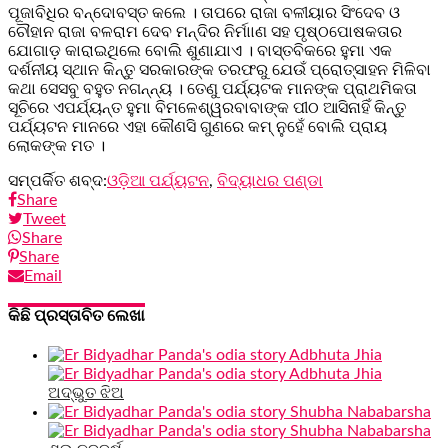
ପୂଜାବିଧିର ବନ୍ଦୋବସ୍ତ କଲେ । ତାପରେ ରାଜା ବଳୀୟାର ସିଂଦେବ ଓ
ଚୌହାନ ରାଜା ବଳରାମ ଦେବ ମନ୍ଦିର ନିର୍ମାାଣ ସହ ପୃଷ୍ଠପୋଷକତାର
ଯୋଗାଡ଼ କାରାଇଥିଲେ ବୋଲି ଶୁଣାଯାଏ । ବାସ୍ତବିକରେ ହୁମା ଏକ
ଦର୍ଶନୀୟ ସ୍ଥାନ କିନ୍ତୁ ସରକାରଙ୍କ ତରଫରୁ ଯେଉଁ ପ୍ରୋତ୍ସାହନ ମିଳିବା
କଥା ସେସବୁ ବହୁତ ନଗନ୍ନ୍ୟ । ତେଣୁ ପର୍ଯ୍ୟଟକ ମାନଙ୍କ ପ୍ରାଥମିକତା
ସୂଚିରେ ଏପର୍ଯ୍ୟନ୍ତ ହୁମା ବିମଳେଶ୍ୱରବାବାଙ୍କ ପୀଠ ଆସିନାହିଁ କିନ୍ତୁ
ପର୍ଯ୍ୟଟନ ମାନରେ ଏହା କୌଣସି ଗୁଣରେ କମ୍ ନୁହେଁ ବୋଲି ପ୍ରାୟ
ଲୋକଙ୍କ ମତ ।
ସମ୍ପର୍କିତ ଶବ୍ଦ:
ଓଡ଼ିଆ ପର୍ଯ୍ୟଟନ
,
ବିଦ୍ୟାଧର ପଣ୍ଡା
Share
Tweet
Share
Share
Email
କିଛି ପ୍ରସ୍ତାବିତ ଲେଖା
ଅଦ୍ଭୁତ ଝିଅ