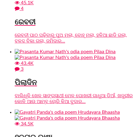
45.1K
4
ରେବତୀ
ରେବତୀ ପାଠ ପଢ଼ିବାରୁ ପୁଅ ମଲା, ବୋହୂ ମଲା, ହଳିଆ ଛାଡି ଗଲା,
ବଳଦ ବିକା ଗଲା, ଜମିଦାର...
43.4K
3
ପିଲାଦିନ
ବାଲିଧୂଳି ଖେଳ ସାଙ୍ଗସାଥୀ ମେଳ ପୋଖରୀ ଗାଧୁଆ ଡିଆଁ, ଖଜୁରୀର
କୋଳି ଆଉ ଆମ୍ବ ଚୋରି କିଆ ବୁଦାର...
34.5K