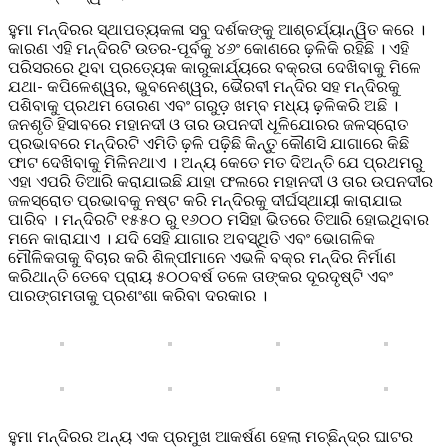
ହୁମା ମନ୍ଦିରର ସ୍ଥାପତ୍ୟକଳା ସବୁ ଦର୍ଶକଙ୍କୁ ଆଶ୍ଚର୍ଯ୍ୟାନ୍ୱିତ କରେ ।
କାରଣ ଏହି ମନ୍ଦିରଟି ଉତର-ପୂର୍ବକୁ ୪୬ଂ କୋଣରେ ଢ଼ଳିକି ରହିଛି । ଏହି
ପରିସରରେ ଥିବା ପ୍ରତ୍ୟେକ କାରୁକାର୍ଯ୍ୟରେ ବକ୍ରତା ଦେଖିବାକୁ ମିଳେ
ଯଥା- କପିଳେଶ୍ୱର, ଭୁବନେଶ୍ୱର, ଭୈରବୀ ମନ୍ଦିର ସହ ମନ୍ଦିରକୁ
ପଶିବାକୁ ପ୍ରଥମ ତୋରଣ ଏବଂ ଗରୁଡ଼ ଖମ୍ବ ମଧ୍ୟ ଢ଼ଳିକରି ଅଛି ।
ଜନଶୃତି ହିସାବରେ ମହାନଦୀ ଓ ତାର ଉପନଦୀ ଧୂଳିଯୋରର ଜଳସ୍ରୋତ
ପ୍ରଭାବରେ ମନ୍ଦିରଟି ଏମିତି ଢ଼ଳି ପଢ଼ିଛି କିନ୍ତୁ କୌଣସି ଯାଗାରେ କିଛି
ଫାଟ ଦେଖିବାକୁ ମିଳିନଥାଏ । ଅନ୍ୟ କେତେ ମତ ଦିଅନ୍ତି ଯେ ପ୍ରଥମରୁ
ଏହା ଏପରି ତିଆରି କରାଯାଇଛି ଯାହା ଫଲରେ ମହାନଦୀ ଓ ତାର ଉପନଦୀର
ଜଳସ୍ରୋତ ପ୍ରଭାବକୁ ନଷ୍ଟ କରି ମନ୍ଦିରକୁ ଦୀର୍ଘସ୍ଥାୟୀ କାରାଯାଇ
ପାରିବ । ମନ୍ଦିରଟି ୧୫୫୦ ରୁ ୧୬୦୦ ମସିହା ଭିତରେ ତିଆରି ହୋଇଥିବାର
ମନେ କାରାଯାଏ । ଯଦି ସେହି ଯାଗାର ଅବସ୍ଥିତି ଏବଂ ଭୋଗଳିକ
ମୌଳିକତାକୁ ବିଚାର କରି ଶିଳ୍ପୀମାନେ ଏଭଳି ବକ୍ର ମନ୍ଦିର ନିର୍ମାଣ
କରିଥାନ୍ତି ତେବେ ପ୍ରାୟ ୫୦୦ବର୍ଷ ତଳେ ତାଙ୍କର ଦୂରଦୃଷ୍ଟି ଏବଂ
ପାରଙ୍ଗମତାକୁ ପ୍ରଶଂଶା କରିବା ଦରକାର ।
ହୁମା ମନ୍ଦିରର ଅନ୍ୟ ଏକ ପ୍ରମୁଖ ଆକର୍ଷଣ ହେଲା ମଚ୍ଛିନ୍ଦ୍ର ଘାଟର