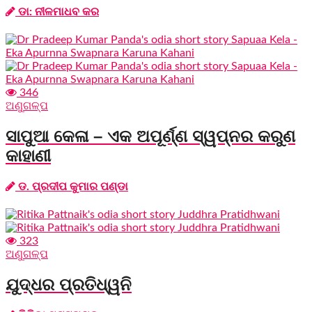
ଡା: ନୀଳମାଧବ କର
346
ଅଣୁଗଳ୍ପ
ସାପୁଆ କେଳା – ଏକ ଅପୂର୍ଣ୍ଣ ସ୍ୱପ୍ନର କରୁଣ
କାହାଣୀ
ଡ. ପ୍ରଦୀପ କୁମାର ପଣ୍ଡା
323
ଅଣୁଗଳ୍ପ
ଯୁଦ୍ଧର ପ୍ରତିଧ୍ୱନି