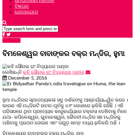
ସମ୍ପାଦକୀୟ ମଣ୍ଡଳୀ
ବିଜ୍ଞାପନ
ଯୋଗାଯୋଗ
ପର୍ଯ୍ୟଟନ
ବିମଳେଶ୍ୱର ବାବାଙ୍କର ବକ୍ର ମନ୍ଦିର, ହୁମା
ଲେଖିଛନ୍ତି
କବି ସୌରଭ ଇଂ.ବିଦ୍ୟାଧର ପଣ୍ଡା
December 5, 2016
ହୁମା ମନ୍ଦିରର ସ୍ଥାପତ୍ୟକଳା ସବୁ ଦର୍ଶକଙ୍କୁ ଆଶ୍ଚର୍ଯ୍ୟାନ୍ୱିତ କରେ ।
କାରଣ ଏହି ମନ୍ଦିରଟି ଉତର-ପୂର୍ବକୁ ୪୬ଂ କୋଣରେ ଢ଼ଳିକି ରହିଛି । ଏହି
ପରିସରରେ ଥିବା ପ୍ରତ୍ୟେକ କାରୁକାର୍ଯ୍ୟରେ ବକ୍ରତା ଦେଖିବାକୁ ମିଳେ
ଯଥା- କପିଳେଶ୍ୱର, ଭୁବନେଶ୍ୱର, ଭୈରବୀ ମନ୍ଦିର ସହ ମନ୍ଦିରକୁ
ପଶିବାକୁ ପ୍ରଥମ ତୋରଣ ଏବଂ ଗରୁଡ଼ ଖମ୍ବ ମଧ୍ୟ ଢ଼ଳିକରି ଅଛି ।
ବିମଳେଶ୍ୱର ବାବାଙ୍କର ବକ୍ର ମନ୍ଦିର, ହୁମା