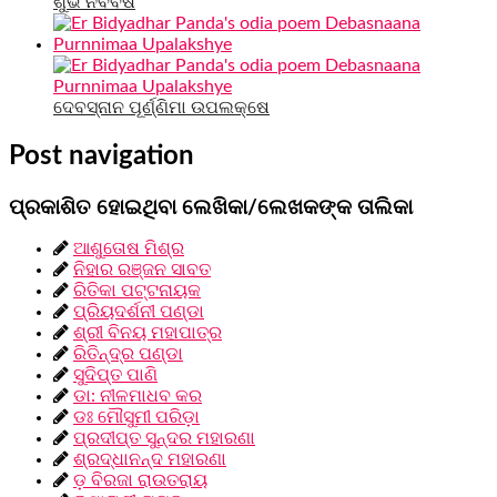
ଶୁଭ ନବବର୍ଷ
ଦେବସ୍ନାନ ପୂର୍ଣ୍ଣିମା ଉପଲକ୍ଷେ
Post navigation
ପ୍ରକାଶିତ ହୋଇଥିବା ଲେଖିକା/ଲେଖକଙ୍କ ତାଲିକା
ଆଶୁତୋଷ ମିଶ୍ର
ନିହାର ରଞ୍ଜନ ସାବତ
ରିତିକା ପଟ୍ଟନାୟକ
ପ୍ରିୟଦର୍ଶନୀ ପଣ୍ଡା
ଶ୍ରୀ ବିନୟ ମହାପାତ୍ର
ରିତିନ୍ଦ୍ର ପଣ୍ଡା
ସୁଦିପ୍ତ ପାଣି
ଡା: ନୀଳମାଧବ କର
ଡଃ ମୌସୁମୀ ପରିଡ଼ା
ପ୍ରଦୀପ୍ତ ସୁନ୍ଦର ମହାରଣା
ଶ୍ରଦ୍ଧାନନ୍ଦ ମହାରଣା
ଡ଼ ବିରଜା ରାଉତରାୟ