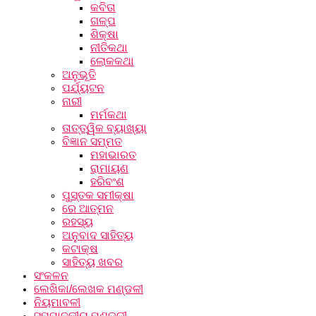
କବିତା
ଗଳ୍ପ
ଶିକ୍ଷା
ନୀତିକଥା
ଲୋକକଥା
ଅନୁଭୂତି
ପର୍ଯ୍ୟଟନ
ନାରୀ
ମର୍ମକଥା
ତାତ୍ତ୍ୱିକ ବ୍ୟାଖ୍ୟା
ବିଜ୍ଞାନ ସମ୍ମତ
ମହାଭାରତ
ରାମାୟଣ
ହରିବଂଶ
ପୁସ୍ତକ ସମୀକ୍ଷା
ରେ ଆତ୍ମନ
ରହସ୍ୟ
ଅନୁବାଦ ସାହିତ୍ୟ
କଟାକ୍ଷ
ସାହିତ୍ୟ ଖବର
ସଂକଳନ
ଲେଖିକା/ଲେଖକ ମଣ୍ଡଳୀ
ନିୟମାବଳୀ
ସମ୍ପାଦକୀୟ ମଣ୍ଡଳୀ