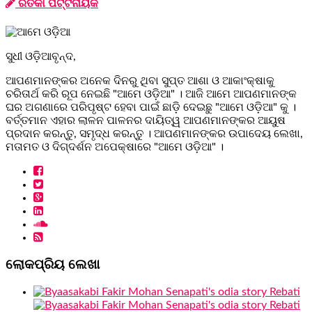
ରିତିକା ପଟ୍ଟନାୟକ
ସୁଧୀ ଓଡ଼ିଆବୃନ୍ଦ,
ଆପଣମାନଙ୍କର ଅନେକ ଦିନରୁ ଥିବା ସୁପ୍ତ ଆଶା ଓ ଆକାଂକ୍ଷାକୁ
ଚରିତାର୍ଥ କରି ରୂପ ନେଇଛି "ଆମେ ଓଡ଼ିଆ" । ଆଜି ଆମେ ଆପଣମାନଙ୍କ
ଘର ଅଗଣାରେ ପରିପୃଷ୍ଟ ହେବା ପାଇଁ ଛାଡ଼ି ଦେଇଛୁ "ଆମେ ଓଡ଼ିଆ" କୁ ।
ବର୍ତ୍ତମାନ ଏହାର ଲାଳନ ପାଳନର ଦାୟିତ୍ୱ ଆପଣମାନଙ୍କର ଆୟୁଷ
ପ୍ରଦାନ କରନ୍ତୁ, ସମୃଦ୍ଧ କରନ୍ତୁ । ଆପଣମାନଙ୍କର ଉପାଦେୟ ଲେଖା,
ମତାମତ ଓ ଦିଗ୍ଦର୍ଶନ ଅପେକ୍ଷାରେ "ଆମେ ଓଡ଼ିଆ" ।
ଲୋକପ୍ରିୟ ଲେଖା