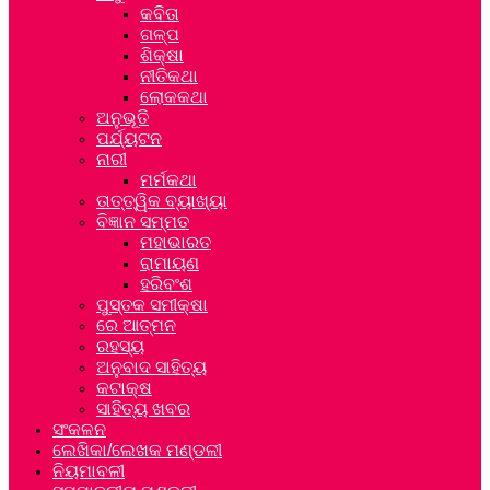
କବିତା
ଗଳ୍ପ
ଶିକ୍ଷା
ନୀତିକଥା
ଲୋକକଥା
ଅନୁଭୂତି
ପର୍ଯ୍ୟଟନ
ନାରୀ
ମର୍ମକଥା
ତାତ୍ତ୍ୱିକ ବ୍ୟାଖ୍ୟା
ବିଜ୍ଞାନ ସମ୍ମତ
ମହାଭାରତ
ରାମାୟଣ
ହରିବଂଶ
ପୁସ୍ତକ ସମୀକ୍ଷା
ରେ ଆତ୍ମନ
ରହସ୍ୟ
ଅନୁବାଦ ସାହିତ୍ୟ
କଟାକ୍ଷ
ସାହିତ୍ୟ ଖବର
ସଂକଳନ
ଲେଖିକା/ଲେଖକ ମଣ୍ଡଳୀ
ନିୟମାବଳୀ