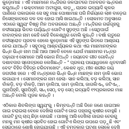
କୁଡ଼ୋମାଛ । ଏହି ମାଛମାନେ ମନ୍ଦିରର ଜଳଘାଟରେ ଅନବରତ ସନ୍ତରଣ
କରୁଥାନ୍ତି । ଭକ୍ତମାନେ ଅଟାଗୁଳା, ଲଡ଼ୁ, ଚାଉଳ ଇତ୍ୟାଦି କୂଳର
ପାଣିରେ ପକାଇଲେ ସେ ସବୁ ମାଛ ପୋଷାମାଛ ପରି ନିର୍ଭୟରେ ଲାଞ ବାଡ଼େଇ
ନିସେଙ୍କାଚରେ ଦଳ ଦଳ ହୋଇ ଆସି ଖାଇଥାନ୍ତି । ଲୋକମତ ଅନୁସାରେ
ଏଠାରେ ସ୍ୱୟଂ ବିଷ୍ନୁ ମିନ ଅବତାରରେ ଅଛନ୍ତି । ମନ୍ଦିରର ଗର୍ଭଗୃହରୁ
ନଦୀସଯ୍ୟା ଭିତର ପର୍ଯ୍ୟନ୍ତ ଗୋଟିଏ ସୁଡ଼ଙ୍ଗ ଅଛି । ସେଥିପାଇଁ
ବାବାଙ୍କର ନାମ କେହି କେହି ବିଳେଶ୍ୱର ବୋଲି କୁହନ୍ତି । ବର୍ଷା ୠତୁରେ
ନଦୀସ୍ରୋତ ପ୍ରବଳ ହେଲେ କୁଡ଼ୋମାଛ ଏହି ସୁଡ଼ଙ୍ଗ ଭିତରେ ଆଶ୍ରୟ
ନେଇ ଯାଆନ୍ତି । ସବୁଠାରୁ ଆଶ୍ଚର୍ଯ୍ୟକର କଥା ଏଇ ମାଛମାନଙ୍କର
ଭିନ୍ନ ଭିନ୍ନ ନାମ ଅଛି ଆଉ ଆଳତି ବେଳେ ଯେଉଁ ମାଛନାମର ମନ୍ତ୍ର
ପଢ଼ାଯାଏ ସେମାନେ ଆସି ଭୋଗ ନିଅନ୍ତି । ଜୟଦେବ ଗୀତ ଗୋବିନ୍ଦ
ଦଶାବତାର ସ୍ତୋତ୍ରରେ ଲେଖିଛନ୍ତି – “ ପ୍ରଳୟ ପୟୋଧିଜଳେ ଧୃତବାସନି
ବେଦଂ ବିହିତ ବିହିତ୍ର ଚରିତମଖେଦଂ , କେଶବ ଧୃତ, ମୀନ ଶରୀର ଜୟ
ଜଗଦୀଶ ହରେ । ଏହି ମନ୍ତ୍ରରେ ଭିନ୍ନ ଭିନ୍ନ ମାଛଙ୍କ ନାମ ଡ଼ାକି ଭୋଗ
ଲଗାଯାଏ । ସେମାନଙ୍କର ନାମ ହେଲା- ସାନ କଲିଆ, ବଡ଼ କଲିଆ, ସାନ
ବାଁକଡ଼ି, ବଡ଼ ବାଁକଡ଼ି, ଆମ ଡ଼ାଲିଆ, ଜାମ ଡ଼ାଲିଆ, ଜାଗଲିଏନ୍, ଜଟିଏନ୍ ,
ଗୁନାପିହ୍ନି, ସୁନାପିହ୍ନି, ସାନ୍ ସେଠ୍, ବଡ଼ ସେଠ୍ ଇତ୍ୟାଦି ୧୨ପ୍ରକାରର ମାଛ
ଅଛନ୍ତି ବୋଲି ପୂଜକ କହନ୍ତି ।
ଏଠିକାର ଶିବଲିଙ୍ଗ ସ୍ୱୟଂଭୁ । କିମ୍ବଦନ୍ତି ଅଛି ଦିନେ ଜଣେ ଗାଇଆଳ
ଗାଇ ଚରାଇଲା ବେଳେ ଦେଖିଲା ଗୋଟିଏ ଗାଇ ପହ୍ନାରୁ କ୍ଷୀର ବୋହୁଛି ।
ଗାଇଟି ଚୁପ୍ ଚାପ୍ ଛିଡ଼ା ହୋଇଛି । ପାଖକୁ ଆସି ଦେଖିଲା ଗାଇର ଚେରରୁ
ମନକୁ ମନ କ୍ଷୀର ସ୍ରବିତ ହୋଇ ଗୋଟିଏ ଲିଙ୍ଗ ଉପରେ ପଡ଼ୁଛି ଏବଂ
ସେଇଠାରେ ଶୋଷି ହୋଇଯାଉଛି । ଏହି ଚମତ୍କାର ଘଟଣା ଲୋକେ ଦେଖି