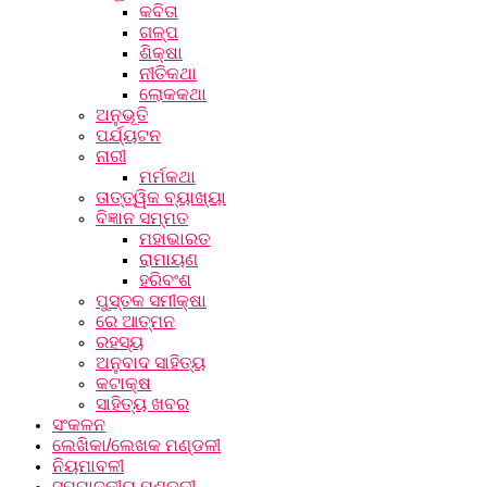
କବିତା
ଗଳ୍ପ
ଶିକ୍ଷା
ନୀତିକଥା
ଲୋକକଥା
ଅନୁଭୂତି
ପର୍ଯ୍ୟଟନ
ନାରୀ
ମର୍ମକଥା
ତାତ୍ତ୍ୱିକ ବ୍ୟାଖ୍ୟା
ବିଜ୍ଞାନ ସମ୍ମତ
ମହାଭାରତ
ରାମାୟଣ
ହରିବଂଶ
ପୁସ୍ତକ ସମୀକ୍ଷା
ରେ ଆତ୍ମନ
ରହସ୍ୟ
ଅନୁବାଦ ସାହିତ୍ୟ
କଟାକ୍ଷ
ସାହିତ୍ୟ ଖବର
ସଂକଳନ
ଲେଖିକା/ଲେଖକ ମଣ୍ଡଳୀ
ନିୟମାବଳୀ
ସମ୍ପାଦକୀୟ ମଣ୍ଡଳୀ