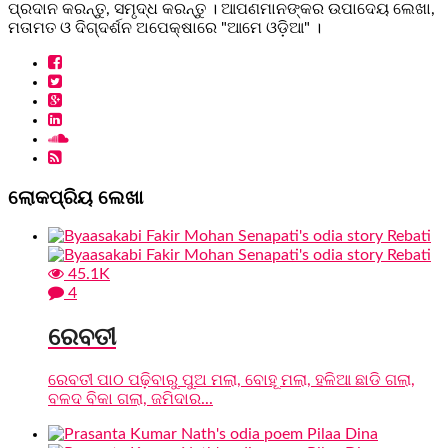
ପ୍ରଦାନ କରନ୍ତୁ, ସମୃଦ୍ଧ କରନ୍ତୁ । ଆପଣମାନଙ୍କର ଉପାଦେୟ ଲେଖା,
ମତାମତ ଓ ଦିଗ୍ଦର୍ଶନ ଅପେକ୍ଷାରେ "ଆମେ ଓଡ଼ିଆ" ।
ଲୋକପ୍ରିୟ ଲେଖା
45.1K
4
ରେବତୀ
ରେବତୀ ପାଠ ପଢ଼ିବାରୁ ପୁଅ ମଲା, ବୋହୂ ମଲା, ହଳିଆ ଛାଡି ଗଲା,
ବଳଦ ବିକା ଗଲା, ଜମିଦାର...