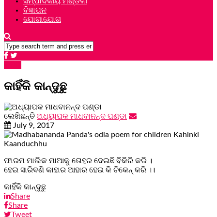
ସମ୍ପାଦକୀୟ ମଣ୍ଡଳୀ
ବିଜ୍ଞାପନ
ଯୋଗାଯୋଗ
କବିତା
କାହିଁକି କାନ୍ଦୁଛୁ
ଲେଖିଛନ୍ତି
ଅଧ୍ୟାପକ ମାଧବାନନ୍ଦ ପଣ୍ଡା
July 9, 2017
ଫାରମ ମାଲିକ ମାଆକୁ ତୋହର ଦେଇଛି ବିକିରି କରି ।
ହେଇ ସାରିବଣି କାହାର ଆହାର ହେଇ କି ଚିକେନ୍ କରି ।।
କାହିଁକି କାନ୍ଦୁଛୁ
Share
Share
Tweet