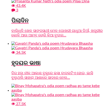
43.4K
3
ପିଲାଦିନ
ବାଲିଧୂଳି ଖେଳ ସାଙ୍ଗସାଥୀ ମେଳ ପୋଖରୀ ଗାଧୁଆ ଡିଆଁ, ଖଜୁରୀର
କୋଳି ଆଉ ଆମ୍ବ ଚୋରି କିଆ ବୁଦାର...
34.5K
ହୃଦୟର ଭାଷା
ଦିଗ ହଜା ନୀଳ ଆକାଶ ବୁକୁରେ ଭସା ବାଦଲଟିଏ ହୋଇ, ଭାସି
ବୁଲୁଥିଲି ସାହାରା ଆଶାରେ ସାଦରେ ନେଲ...
27.5K