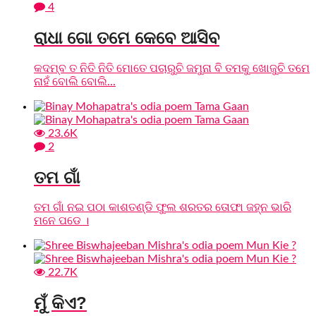
4
ରାଧା ଗୋ ତମେ କେବେ ଆସିବ
କଦମ୍ବ ତ ନିତି ନିତି ମୋତେ ପଚାରୁଚି ଜମୁନା ବି ତମକୁ ଖୋଜୁଚି ତମେ
ନାହଁ ବୋଲି ବୋଲି...
23.6K
2
ତମ ଗାଁ
ତମ ଗାଁ ନଇ ପଠା କାଶତଣ୍ଡି ଫୁଲ ଶରତର ତୋଫା ଜହ୍ନ ଭାରି
ମନେ ପଡେ ।
22.7K
ମୁଁ କିଏ?