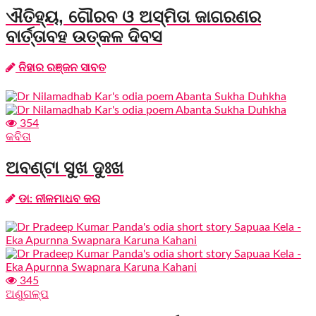
ଐତିହ୍ୟ, ଗୌରବ ଓ ଅସ୍ମିତା ଜାଗରଣର
ବାର୍ତ୍ତାବହ ଉତ୍କଳ ଦିବସ
ନିହାର ରଞ୍ଜନ ସାବତ
354
କବିତା
ଅବଣ୍ଟା ସୁଖ ଦୁଃଖ
ଡା: ନୀଳମାଧବ କର
345
ଅଣୁଗଳ୍ପ