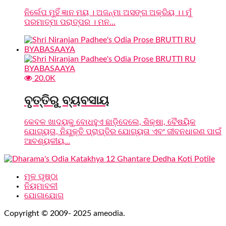
ନିର୍ଲେପ ମୁହିଁ ଜ୍ଞାନ ମୟ । ଅଜନ୍ମା ଅସଙ୍ଗ ଅକ୍ରିୟ ।। ମୁଁ
ପରମାତ୍ମା ପରାତ୍ପର । ମନ...
20.0K
ବୃତ୍ତିରୁ ବ୍ୟବସାୟ
କେବଳ ଖାଦ୍ୟକୁ ବୋଧହୁଏ ଛାଡ଼ିଦେଲେ, ଶିକ୍ଷା, ବୈଷୟିକ
ଯୋଗ୍ୟତା, ନିଯୁକ୍ତି ପ୍ରାପ୍ତିର ଯୋଗ୍ୟତା ଏବଂ ଜୀବନଧାରଣ ପାଇଁ
ଆବଶ୍ୟକୀୟ...
ମୂଳ ପୃଷ୍ଠା
ନିୟମାବଳୀ
ଯୋଗାଯୋଗ
Copyright © 2009- 2025 ameodia.