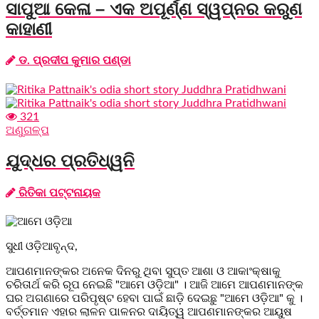
ସାପୁଆ କେଳା – ଏକ ଅପୂର୍ଣ୍ଣ ସ୍ୱପ୍ନର କରୁଣ
କାହାଣୀ
ଡ. ପ୍ରଦୀପ କୁମାର ପଣ୍ଡା
321
ଅଣୁଗଳ୍ପ
ଯୁଦ୍ଧର ପ୍ରତିଧ୍ୱନି
ରିତିକା ପଟ୍ଟନାୟକ
ସୁଧୀ ଓଡ଼ିଆବୃନ୍ଦ,
ଆପଣମାନଙ୍କର ଅନେକ ଦିନରୁ ଥିବା ସୁପ୍ତ ଆଶା ଓ ଆକାଂକ୍ଷାକୁ
ଚରିତାର୍ଥ କରି ରୂପ ନେଇଛି "ଆମେ ଓଡ଼ିଆ" । ଆଜି ଆମେ ଆପଣମାନଙ୍କ
ଘର ଅଗଣାରେ ପରିପୃଷ୍ଟ ହେବା ପାଇଁ ଛାଡ଼ି ଦେଇଛୁ "ଆମେ ଓଡ଼ିଆ" କୁ ।
ବର୍ତ୍ତମାନ ଏହାର ଲାଳନ ପାଳନର ଦାୟିତ୍ୱ ଆପଣମାନଙ୍କର ଆୟୁଷ