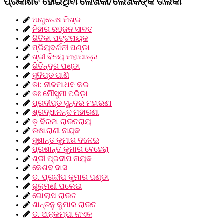
ପ୍ରକାଶିତ ହୋଇଥିବା ଲେଖିକା/ଲେଖକଙ୍କ ତାଲିକା
ଆଶୁତୋଷ ମିଶ୍ର
ନିହାର ରଞ୍ଜନ ସାବତ
ରିତିକା ପଟ୍ଟନାୟକ
ପ୍ରିୟଦର୍ଶନୀ ପଣ୍ଡା
ଶ୍ରୀ ବିନୟ ମହାପାତ୍ର
ରିତିନ୍ଦ୍ର ପଣ୍ଡା
ସୁଦିପ୍ତ ପାଣି
ଡା: ନୀଳମାଧବ କର
ଡଃ ମୌସୁମୀ ପରିଡ଼ା
ପ୍ରଦୀପ୍ତ ସୁନ୍ଦର ମହାରଣା
ଶ୍ରଦ୍ଧାନନ୍ଦ ମହାରଣା
ଡ଼ ବିରଜା ରାଉତରାୟ
ଉଷାରାଣୀ ନାୟକ
ସୁଶାନ୍ତ କୁମାର ଦଳେଇ
ପ୍ରଶାନ୍ତ କୁମାର ବେହେରା
ଶ୍ରୀ ପ୍ରଦୀପ ନାୟକ
କେଶବ ଦାସ
ଡ. ପ୍ରଦୀପ କୁମାର ପଣ୍ଡା
ରୁକ୍ମଣୀ ପଲେଇ
ଗୋଲାପ ରାଉତ
ଶାନ୍ତନୁ କୁମାର ରାଉତ
ଡ. ଅନୁକମ୍ପା ନାଏକ