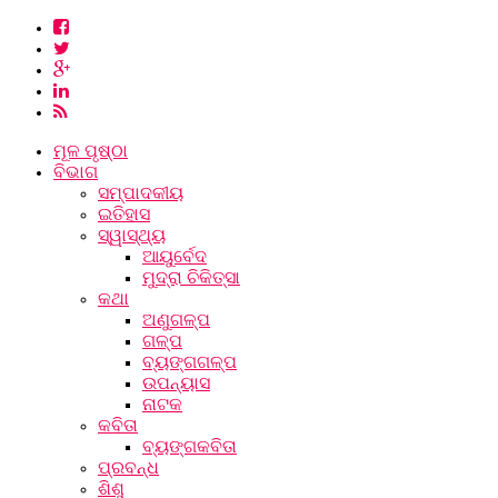
ମୂଳ ପୃଷ୍ଠା
ବିଭାଗ
ସମ୍ପାଦକୀୟ
ଇତିହାସ
ସ୍ୱାସ୍ଥ୍ୟ
ଆୟୁର୍ବେଦ
ମୁଦ୍ରା ଚିକିତ୍ସା
କଥା
ଅଣୁଗଳ୍ପ
ଗଳ୍ପ
ବ୍ୟଙ୍ଗଗଳ୍ପ
ଉପନ୍ୟାସ
ନାଟକ
କବିତା
ବ୍ୟଙ୍ଗକବିତା
ପ୍ରବନ୍ଧ
ଶିଶୁ