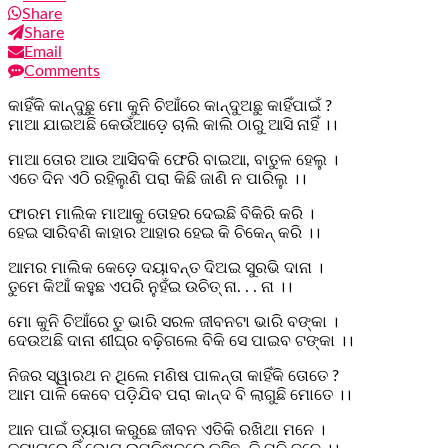
Share
Share
Email
Comments
କାହିଁକି କାନ୍ଦୁଛୁ ମୋ କୁନି ଚିଆଁରେ କାନ୍ଦୁଅଛୁ କାହିଁପାଇଁ ?
ମାଆ ଯାଇଅଛି କେଉଁଆଡ଼େ ଚାଲି କାଲି ଠାରୁ ଆସି ନାହିଁ ।।
ମାଆ ତୋର ଆଉ ଆସିବକି ଫେରି ବାଇଆ, ବାତୁଳ ହେଲୁ ।
ଏତେ ଦିନ ଏଠି ରହିଲୁଣି ପରା କିଛି ଜାଣି ନ ପାରିଲୁ ।।
ଫାରମ ମାଲିକ ମାଆକୁ ତୋହର ଦେଇଛି ବିକିରି କରି ।
ହେଇ ସାରିବଣି କାହାର ଆହାର ହେଇ କି ଚିକେନ୍ କରି ।।
ଆମର ମାଲିକ କେଡ଼େ ଦୟାବନ୍ତ ଦିଅଇ ସୁରଭି ଦାନା ।
ତୁମେ କିଆଁ କହୁଛ ଏପରି ନୁହଁଇ ଉଚିତ୍ ନା. . . ନା ।।
ମୋ କୁନି ଚିଆଁରେ ତୁ ଭାରି ସରଳ ଜୀବନଟା ଭାରି ବଙ୍କା ।
ଦେଉଅଛି ଦାନା ଶୀଘ୍ର ବଢ଼ିଗଲେ ବିକି ସେ ପାଇବ ଟଙ୍କା ।।
ନିଜର ସ୍ୱାରଥ ନ ଥିଲେ ମଣିଷ ପାଳନ୍ତା କାହିଁକି ତୋତେ ?
ଆମ ପାଳି କେବେ ପଡ଼ିଯିବ ପରା କାନ୍ଦ ବି ଲାଗୁଛି ମୋତେ ।।
ଆନ ପାଇଁ ତ୍ୟାଗ କରୁଛେ ଜୀବନ ଏତିକି ରଖିଥା ମନେ ।