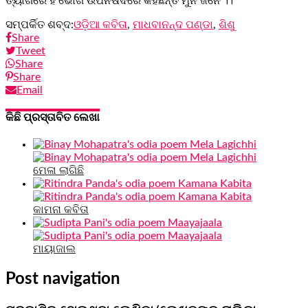
ତ୍ୟାଗରେ ହିଁ ଭୋଗ ଉପନିଷଦରେ କହିଛନ୍ତି ମୁନି ଜନେ ।।
ସମ୍ପର୍କିତ ଶବ୍ଦ:
ଓଡ଼ିଆ କବିତା
,
ମାଧବାନନ୍ଦ ପଣ୍ଡା
,
ଶିଶୁ
Share
Tweet
Share
Share
Email
କିଛି ପ୍ରସ୍ତାବିତ ଲେଖା
ମେଳା ଲାଗିଛି
କାମନା କବିତା
ମାୟାଜାଲ
Post navigation