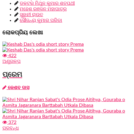
ଡକ୍ଟର ମିଥୁନ କୁମାର ଶତପଥୀ
ମହେଶ ରଞ୍ଜନ ମହାପାତ୍ର
ସୁହାନୀ ରାଉତ
ସୌଜନ୍ୟ କୁମାର ପରିଡା
ଲୋକପ୍ରିୟ ଲେଖା
422
ଅଣୁଗଳ୍ପ
ପ୍ରେମ
କେଶବ ଦାସ
372
ପ୍ରବନ୍ଧ