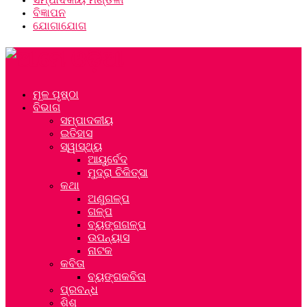
ବିଜ୍ଞାପନ
ଯୋଗାଯୋଗ
ମୂଳ ପୃଷ୍ଠା
ବିଭାଗ
ସମ୍ପାଦକୀୟ
ଇତିହାସ
ସ୍ୱାସ୍ଥ୍ୟ
ଆୟୁର୍ବେଦ
ମୁଦ୍ରା ଚିକିତ୍ସା
କଥା
ଅଣୁଗଳ୍ପ
ଗଳ୍ପ
ବ୍ୟଙ୍ଗଗଳ୍ପ
ଉପନ୍ୟାସ
ନାଟକ
କବିତା
ବ୍ୟଙ୍ଗକବିତା
ପ୍ରବନ୍ଧ
ଶିଶୁ