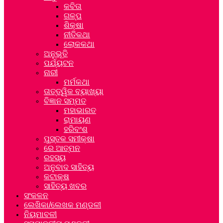
କବିତା
ଗଳ୍ପ
ଶିକ୍ଷା
ନୀତିକଥା
ଲୋକକଥା
ଅନୁଭୂତି
ପର୍ଯ୍ୟଟନ
ନାରୀ
ମର୍ମକଥା
ତାତ୍ତ୍ୱିକ ବ୍ୟାଖ୍ୟା
ବିଜ୍ଞାନ ସମ୍ମତ
ମହାଭାରତ
ରାମାୟଣ
ହରିବଂଶ
ପୁସ୍ତକ ସମୀକ୍ଷା
ରେ ଆତ୍ମନ
ରହସ୍ୟ
ଅନୁବାଦ ସାହିତ୍ୟ
କଟାକ୍ଷ
ସାହିତ୍ୟ ଖବର
ସଂକଳନ
ଲେଖିକା/ଲେଖକ ମଣ୍ଡଳୀ
ନିୟମାବଳୀ