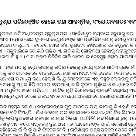
 ସାଦୃଶ୍ୟ ପରିଲକ୍ଷିତ ହେଲେ ତାହା ଆକସ୍ମିକ, ସଂଯୋଗବଶତଃ ଏବ
ଜଣ ଅତି ଅନ୍ତରଙ୍ଗ ସ୍କୁଲ୍‌ସାଙ୍ଗ । ସର୍ବେଶ୍ୱର ବୟସରେ ସବୁଠାରୁ ବଡ଼,
ଏ । ମୋର ସେଇ ଦୁଇଜଣ ବନ୍ଧୁମାନଙ୍କ ସହ ପ୍ରତିଦିନ ଭୋର୍ ୫ଟାରୁ ମହାନଦ
ଉପରେ ବାଜୁଥାଏ । ତରତର ହୋଇ କ’ଣ ଗୁଣ୍ଡାଏ ବାସିପଖାଳ ସହ ବଡ଼ିଚୁରା କି 
େଇଯାଏ । ସରୁବାଲିରେ ଗୋଇଠି ଗଳିଯାଏ, ଚାଲିଚାଲି ଗୋଡ଼ବଥା ହେବାରୁ ନଦୀ
ାରଟା ବି ହୁଏ । ମାଆଙ୍କର ନିତିଦିନ ଗାଳି ଖାଇଖାଇ ଦେହସୁହା ହୋଇ ଯାଇଥାଏ
ିଲୁ । ନଦୀ ପଠାରୁ ବନ୍ଧ ଉପରକୁ ଉଠିଲା ବେଳକୁ ପ୍ରାୟ ପଚାଶ ଷାଠିଏ ଲୋକ ଗ
ଗାକୁ କିଏ ଆଜିସକାଳେ ଟାଙ୍ଗିଆରେ ହାଣି କାମସଫା କରି ଦେଇଛି । କାନ ଉଠିଲା
ା ସାମାନ୍ୟ କଥା ହେଲାଣି କିନ୍ତୁ ସେତେବେଳେ ଏହା ବହୁତ ଲୋକଙ୍କୁ ଚକିତ କରିଥ
 ଅଧାରୁ ଅଧିକ ଛିଡ଼ି ନଡ଼ନଡ଼ ହେଉଥାଏ, ବାକି ଦୁଇଟା ମୁହଁରେ ଓ କାନ୍ଧରେ ବ
ଟା ଉପୁଡ଼ି ପାଖରେ ପଡ଼ିଥାଏ । ମାଟିକାମୁଡ଼ି ବିଶାଳକାୟ ଶରୀରଟି ଦୟନୀୟ ଅବ
ପ୍ରସନ୍ନ ଥିବା ବେଳେ ଅଳ୍ପ ସମଭାବାପନ୍ନ ଅବସ୍ଥାରେ ଦେଖାଯାଉଥାନ୍ତି । 
ଇଦ ସହସ୍ର କୋଶ । ସଙ୍ଗେସଙ୍ଗେ ପୁରା ଆଠଗଡ଼ ସାରା ଭାଗାକୁ କିଏ ହାଣି ଦ
୍ତେ ବଟି ଦିଅନ୍ତି । ଯିଏ ନ’ଦେଲା ତାର ଦୋକାନରେ ଦଶ ପନ୍ଦର ଦିନ ଭିତରେ କ
ରୀକୁ ଲାଗି ଦୁଇବଖରା ଚାଳଘର ଭାଗାର ଠିକଣା । ଅର୍ହନିଶି ମଦ ନିଶାରେ ଚୁର୍
 ହାଟ ବସେ, ସପ୍ତାହକୁ ଦୁଇ ଥର । ବେପାରିମାନଙ୍କ ପାଇଁ ସରକାରୀ ଚାନ୍ଦା
େହିହେଲେ ଉଁ କି ଚୁଁ ପାଟି ଫିଟେଇବେନି । ଚାରିଖଣ୍ଡ ପଞ୍ଚାୟତରେ ଯେତେ ଡ଼
ଲ୍‌ଟିରେ ବୁଲେ ସିନା କିନ୍ତୁ ଯେତେ ଛାତଘରିଆ ଧନୀଲୋକ ଭାଗା ଆସିଛି ବୋଲି ଶ