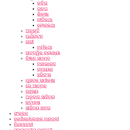
କବିତା
ଗଳ୍ପ
ଶିକ୍ଷା
ନୀତିକଥା
ଲୋକକଥା
ଅନୁଭୂତି
ପର୍ଯ୍ୟଟନ
ନାରୀ
ମର୍ମକଥା
ତାତ୍ତ୍ୱିକ ବ୍ୟାଖ୍ୟା
ବିଜ୍ଞାନ ସମ୍ମତ
ମହାଭାରତ
ରାମାୟଣ
ହରିବଂଶ
ପୁସ୍ତକ ସମୀକ୍ଷା
ରେ ଆତ୍ମନ
ରହସ୍ୟ
ଅନୁବାଦ ସାହିତ୍ୟ
କଟାକ୍ଷ
ସାହିତ୍ୟ ଖବର
ସଂକଳନ
ଲେଖିକା/ଲେଖକ ମଣ୍ଡଳୀ
ନିୟମାବଳୀ
ସମ୍ପାଦକୀୟ ମଣ୍ଡଳୀ