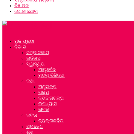
ବିଜ୍ଞାପନ
ଯୋଗାଯୋଗ
ମୂଳ ପୃଷ୍ଠା
ବିଭାଗ
ସମ୍ପାଦକୀୟ
ଇତିହାସ
ସ୍ୱାସ୍ଥ୍ୟ
ଆୟୁର୍ବେଦ
ମୁଦ୍ରା ଚିକିତ୍ସା
କଥା
ଅଣୁଗଳ୍ପ
ଗଳ୍ପ
ବ୍ୟଙ୍ଗଗଳ୍ପ
ଉପନ୍ୟାସ
ନାଟକ
କବିତା
ବ୍ୟଙ୍ଗକବିତା
ପ୍ରବନ୍ଧ
ଶିଶୁ