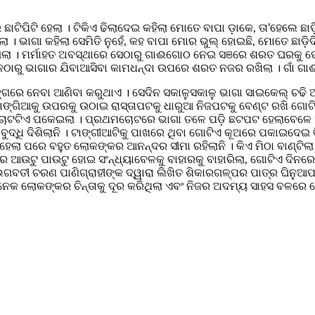
ଟିପିଟି ହେଲା । ଟିକିଏ ଢିଲାଦେଇ କହିଲା ମୋତେ ବାପା ଡ଼ାକେ, ତା’ହେଲେ ଛାଡ଼ିଦ
ଲା । ଭାଗା କହିଲା ସେମିତି ନୁହେଁ, କହ ବାପା ମୋର ଭୁଲ୍ ହୋଇଛି, ମୋତେ ଛାଡ଼ିଦ
ିଗଲା । ମର୍ମାହତ ଅବସ୍ଥାରେ ସେଠାରୁ ଗାଈଗୋଠ ନେଇ ସଞରେ ଶରତ ଘରକୁ ଫେ
 ଦିନଠାରୁ ଭାଗାର ଯିବାଆସିବା କାମଧନ୍ଦା ଉପରେ ଶରତ ନଜର ରଖିଲା । ଗାଁ ଗାଈ
ଗରେ ନେବା ଆଣିବା କରୁଥାଏ । ସେଦିନ ସକାଳୁସକାଳୁ ଭାଗା ସାଇକେଲ୍ ଚଢି ଆ
ଡ଼ାଇ ଟାଙ୍ଗିଆକୁ ଉପରକୁ ଉଠାଇ ରାସ୍ତାପଟକୁ ଧାରୁଆ ନିଜପଟକୁ ବେଣ୍ଟ ରଖି 
ଘା ଚୋଟଟିଏ ପକେଇଲା । ପ୍ରଥମଚୋଟରେ ଭାଗା ତଳେ ପଡ଼ି ଛଟପଟ ହେଲାବେଳ
ବ ବୁଦ୍ଧି ଦିଶିଲାନି । ଟାଙ୍ଗୀଆଟିକୁ ପାଖରେ ଥିବା ଗୋଟିଏ କୂଅରେ ପକାଇଦ
ହେଲା ପରେ ବହୁତ ଲୋକଙ୍କର ଆନନ୍ଦର ସୀମା ରହିଲାନି । କିଏ ମିଠା ବାଣ୍ଟିଲା 
ଉଟୁ ପାଉଟୁ ହୋଇ ସଂନ୍ଧ୍ୟାବେଳକୁ ବାହାରକୁ ବାହାରିଲା, ଗୋଟିଏ ଦିନରେ 
। ଭଗବତୀ ଚରଣ ପାଣିଗ୍ରାହୀଙ୍କ ଦ୍ୱାରା ଲିଖିତ ଶିକାରଗଳ୍ପର ପାତ୍ର ଘିନୁ
େକ ଲୋକଙ୍କର ଚିନ୍ତାକୁ ଦୂର କରିଥିଲା ଏବଂ ନିଜର ଅଦମ୍ୟ ସାହସ ବଳରେ ଗ