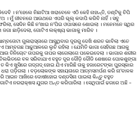
େବି । ନ’ହେଲେ ନିଛାଟିଆ ଖରାବେଳେ ଏଠି କେହି ନାହାନ୍ତି, ତଣ୍ଟିକୁ ଚିପି
ିଅ । ମୁଁ ଜୀବନରେ ଆଉଥରେ ଏପରି ଭୂଲ୍ କଦାପି କରିବି ନାହିଁ । ସବୁ
ରିଲା, ସେଦିନ କିଛି ନ’ଖାଇ ନ’ପିଇ ଓପାସରେ ଶୋଇଲା । ମନେମନେ ସ୍ଥିର
 ଜଗା ଛାଡ଼ିଦେଲା, ଗୋଟିଏ ଲକ୍ଷ୍ୟ ଭାଗାକୁ ମାରିବ ।
ମ୍ବତୋଟା ଗୁଳାରାସ୍ତାରେ ଆସୁଥିବାର ଦୂରରୁ ଦେଖି ଶରତ ଭାବିଲା ଏତେ
ଗୋଟିଏ ଆମ୍ବଗଛ ଆଢୁଆଳରେ ଲୁଚି ରହିଲା । ଯେମିତି ଭାଗା ସେହିଗଛ ଆଗକୁ
େ ଆଉ ତିନିଚୋଟ ତାପରକୁ ତାପର ଲାଗେଲାଗେ ପକେଇଦେଲା । ଭାଗାର ଶରୀର
େଇ ବିଲଭିତରେ ବଳ ସରିବାଯାଏ ବହୁତ ଦୂର ଦୌଡ଼ି ଦୌଡି ଶେଷରେ ପୋକଶୁଙ୍ଗା
ତ କିଏ ଖୁସିରେ ଗଦ୍‌ଗଦ୍ ହୋଇ ଯିଏ ମାରିଛି ତାକୁ ହଜାରେଟଙ୍କା ପୁରସ୍କାର
ଧରା ପଡ଼ିଗଲା । ବଡ଼ଲୋକଙ୍କ ସହାୟତାରେ ଆତ୍ମସମର୍ପଣ କରି ନା’ବାଳକ
ଆପରି ଆଇନ ଆଖିରେ ଦୋଷୀହୋଇ ଦଣ୍ଡସିନା ପାଇଲା କିନ୍ତୁ ବହୁତ
ୋଟିଏ ନରରାକ୍ଷସ ଯୁଗର ଅନ୍ତ କରିପାରିଲା । ସେଥିପାଇଁ ଢଗରେ ଅଛି –