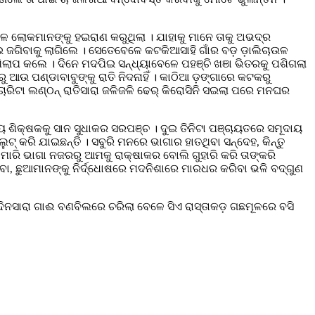
ରଳ ଲୋକମାନଙ୍କୁ ହଇରାଣ କରୁଥିଲା । ଯାହାକୁ ମାନେ ତାକୁ ଅଭଦ୍ର
ହୋଇ ଜଗିବାକୁ ଲାଗିଲେ । ସେତେବେଳେ କଟକିଆସାହି ଗାଁର ବଡ଼ ଡ଼ାଲିଚାଉଳ
ିଲାପ କଲେ । ଦିନେ ମଦପିଇ ସନ୍ଧ୍ୟାବେଳେ ପହଞ୍ଚି ଖଞା ଭିତରକୁ ପଶିଗଲା
ୁ ଆଉ ପଣ୍ଡାବାବୁଙ୍କୁ ରାତି ନିଦନାହିଁ । କାଠିଆ ଡ଼ଙ୍ଗାରେ କଟକରୁ
ାରିଟା ଲଣ୍ଠନ୍ ରାତିସାରା ଜଳିଜଳି ଢେର୍ କିରୋସିନି ସଇଲା ପରେ ମନଘର
ୟ ଶିକ୍ଷକକୁ ସାନ ସୁଧାକର ସରପଞ୍ଚ । ଦୁଇ ତିନିଟା ପଞ୍ଚାୟତରେ ସମୂଦାୟ
୍ କରି ଯାଇଛନ୍ତି । ସବୁରି ମନରେ ଭାଗାର ହାତଥିବା ସନ୍ଦେହ, କିନ୍ତୁ
ମାରି ଭାଗା ନଜରରୁ ଆମକୁ ରାକ୍ଷାକର ବୋଲି ଗୁହାରି କରି ତାଙ୍କରି
ବା, ଛୁଆମାନଙ୍କୁ ନିର୍ଦ୍ଧୋଷରେ ମଦନିଶାରେ ମାରଧର କରିବା ଭଳି ବଦ୍‌ଗୁଣ
ନସାରା ଗାଈ ବଣବିଲରେ ଚରିଲା ବେଳେ ସିଏ ରାସ୍ତାକଡ଼ ଗଛମୂଳରେ ବସି