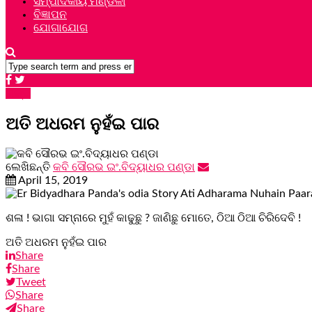
ସମ୍ପାଦକୀୟ ମଣ୍ଡଳୀ
ବିଜ୍ଞାପନ
ଯୋଗାଯୋଗ
ଗଳ୍ପ
ଅତି ଅଧରମ ନୁହଁଇ ପାର
ଲେଖିଛନ୍ତି
କବି ସୌରଭ ଇଂ.ବିଦ୍ୟାଧର ପଣ୍ଡା
April 15, 2019
ଶଳା ! ଭାଗା ସମ୍ନାରେ ମୁହଁ କାଢୁଛୁ ? ଜାଣିଛୁ ମୋତେ, ଠିଆ ଠିଆ ଚିରିଦେବି !
ଅତି ଅଧରମ ନୁହଁଇ ପାର
Share
Share
Tweet
Share
Share