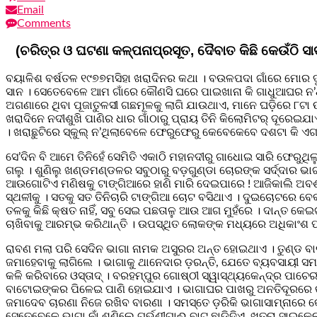
Email
Comments
(ଚରିତ୍ର ଓ ଘଟଣା କଳ୍ପନାପ୍ରସୂତ, ଦୈବାତ କିଛି କେଉଁଠି
ବୟାଳିଶ ବର୍ଷତଳ ୧୯୭୭ମସିହା ଖରାଦିନର କଥା । ବଉଳପଦା ଗାଁରେ ମୋର ଦୁଇ
ସାନ । ସେତେବେଳେ ଆମ ଗାଁରେ କୌଣସି ଘରେ ପାଇଖାନା କି ଗାଧୁଆଘର ନ’ଥା
ଅଗଣାରେ ଥିବା ପୂଜାତୁଳସୀ ଗଛମୂଳକୁ ଲାଗି ଯାଉଥାଏ, ମାନେ ଘଡ଼ିରେ ୮ଟା 
ଖରାଦିନେ ନଦୀଶୁଖି ପାଣିର ଧାର ଗାଁଠାରୁ ପ୍ରାୟ ତିନି କିଲୋମିଟର୍ ଦୂର
। ଖରାଛୁଟିରେ ସ୍କୁଲ୍ ନ’ଥିଲାବେଳେ ଫେରୁଫେରୁ କେବେକେବେ ଦଶଟା କି ଏଗ
ସେ’ଦିନ ବି ଆମେ ତିନିହେଁ ସେମିତି ଏକାଠି ମହାନଦୀରୁ ଗାଧୋଇ ସାରି ଫେରୁଥ
ଗଲୁ । ଶୁଣିଲୁ ଖଣ୍ଡମଣ୍ଡଳର ସବୁଠାରୁ ବଡ଼ଗୁଣ୍ଡା ଚୋରଙ୍କ ସର୍ଦ୍ଦାର ଭା
ଆଉଗୋଟିଏ ମଣିଷକୁ ଟାଙ୍ଗିଆରେ ହାଣି ମାରି ଦେଇପାରେ ! ଆଜିକାଲି ଅବଶ୍ୟ ଏହ
ସ୍ଥଳୀକୁ । ସତକୁ ସତ ତିନିଚାରି ଟାଙ୍ଗିଆ ଚୋଟ ବସିଥାଏ । ଦୁଇଚୋଟରେ ବେକ
ତଳକୁ କିଛି କ୍ଷତ ନାହିଁ, ସବୁ ସେଇ ପଛତାଳୁ ଆଉ ଆଗ ମୁହଁରେ । ଦାନ୍ତ କେଇ
ଚାଖିବାକୁ ଆରମ୍ଭ କରିଥାନ୍ତି । ଉପସ୍ଥିତ ଲୋକଙ୍କ ମଧ୍ୟରେ ଅଧିକାଂଶ 
ରାବଣ ମଲା ପରି ସେଦିନ ଭାଗା ନାମକ ଅସୁରର ଅନ୍ତ ହୋଇଥାଏ । ତୁଣ୍ଡ ବା
ଜମାହେବାକୁ ଲାଗିଲେ । ଭାଗାକୁ ଥାନେଦାର ଡ଼ରନ୍ତି, ଯେତେ ବ୍ୟବସାୟୀ ସମସ
କଳି କରିବାରେ ଓସ୍ତାଦ୍ । ବରହମ୍‌ପୁର ଗୋଷ୍ଠୀ ସ୍ୱାସ୍ଥ୍ୟକେନ୍ଦ୍ର ପାଚେ
ବାଟୋଇଙ୍କର ପିଳେଇ ପାଣି ହୋଇଯାଏ । ଭାଗାଘର ପାଖରୁ ଅନତିଦୂରରେ କଖଡ଼ି
ଜମାଦେବ ଚାରଣା ନିଜେ ରଖିବ ବାରଣା । ସମସ୍ତେ ଡ଼ରିକି ଭାଗାସାମ୍ନାରେ କ
ସେତେବେଳେ ଭାଗା ନାଁ ଶୁଣିଲେ ଗର୍ଭୁଣୀଗାଈ ବାଟ ଛାଡ଼ିଦିଏ, ଖତରା ସାଇକେ