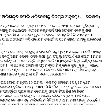
ଂ ଅନିଛାକୃତ ବୋଲି ଧରିନେବାକୁ ବିନମ୍ର ଅନୁରୋଧ – ଲେଖକ)
 ଅଷ୍ଟମରେ ପଢେ । ବୁଲାର ସପ୍ତମ ଓ ମୋର ଷଷ୍ଠଶ୍ରେଣୀ, ଦୁହିଁଙ୍କଠାରୁ
ୀକୁ ଗାଧୋଇଯିବା ବାଟରେ ନିତ୍ୟକର୍ମ ସାରି ଫେରିଲା ବେଳକୁ ଖରା
ଆମ୍ବଚଟଣି ଖାଇଦେଇ ସ୍କୁଲରେ ହାଜର ହେବାକୁ ନିତି ବିଳମ୍ବ ହୁଏ ।
କୂଳରେ ଯାଇ ଅଧଘଣ୍ଟା ବସି ଥକାପଣ ମେଣ୍ଟିବା ପରେ ଗାଧୋଇବାକୁ ଭଲଲାଗେ
 ।
ାଁ ମୁଣ୍ଡ ବରଗଛମୂଳେ ରୁଣ୍ଢହୋଇ କ’ଣସବୁ ଫୁସ୍‌ଫାସ୍ ହେବାର ଦେଖି ପାଖକୁ
 ଦିନଠୁଁ ଆମେ କେବେ ଏମିତି କଥା ଶୁଣି ନ’ଥିଲୁ ସେ’ଯାଏଁ ଯେ ଗୋଟିଏ ମଣିଷ
ିଲା । ଓଦା ଲୁଙ୍ଗିଗାମୁଛା ବଦଳି ପ୍ୟାଂଟ୍‌ସାର୍ଟ ପିନ୍ଧି ଦୌଡ଼ିଲୁ ଘଟଣା
ସିଥାଏ । ସାଇକେଲ ଆଗଚକା ଫ୍ରେମ୍‌ସହ ରିମ୍ ରକ୍ତ ଜୁଡ଼ୁବୁଡ଼ୁ । କାନ୍ଧ
ସ୍ଥାରେ ପଡ଼ିଥାଏ । ଆମ୍ବତୋଟା ଭିତରେ କିଛି ମାଛି ଓ ଡ଼ାଆଁଶ ରକ୍ତକୁ
କାହା ମନରେ ଦୁଃଖ ଥିଲା ପରି ମନେ ହେଉନଥାଏ ।
େଇଛି ବୋଲି ରାଷ୍ଟ୍ର ହୋଇଗଲା । ବଡ଼ବଡ଼ ଲୋକମାନେ ଧିରେ ଧିରେ
ଳାକନା ବୁଲିବାଟା ଥୟ । ମାଆ ନାଁ ଝିଂଟିକା, କଣ୍ଟା ବୁଦାରେ ଲୁଗା ପକେଇ
 । ଦୋ’ପରସ୍ତିଆ ପୃଥଳକାୟ ଚେହାରାକୁ ଜମାଦାରିଆ ନିଶ ଦେଖିଲେ
 ଜଣକା ଚାରଣା କିନ୍ତୁ ଭାଗା ଆଦାୟ କରିବ ଟଙ୍କାଏ । ଅଫିସ୍‌ରେ
ାଲିଚାଉଳ ଦୋକାନ ସବୁ ପାଳିକରି ମାସିକିଆ ସଉଦା ମାଗଣା ଘରକୁ ପଠାନ୍ତି ।
ୁଣିଲେ ତା’ପାଇଁ ଚା ଜଳଖିଆ ବନ୍ଦୋବସ୍ତ କରିବାକୁ ମୋଟେ ଭୁଲନ୍ତିନି ।