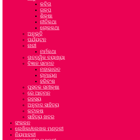
କବିତା
ଗଳ୍ପ
ଶିକ୍ଷା
ନୀତିକଥା
ଲୋକକଥା
ଅନୁଭୂତି
ପର୍ଯ୍ୟଟନ
ନାରୀ
ମର୍ମକଥା
ତାତ୍ତ୍ୱିକ ବ୍ୟାଖ୍ୟା
ବିଜ୍ଞାନ ସମ୍ମତ
ମହାଭାରତ
ରାମାୟଣ
ହରିବଂଶ
ପୁସ୍ତକ ସମୀକ୍ଷା
ରେ ଆତ୍ମନ
ରହସ୍ୟ
ଅନୁବାଦ ସାହିତ୍ୟ
କଟାକ୍ଷ
ସାହିତ୍ୟ ଖବର
ସଂକଳନ
ଲେଖିକା/ଲେଖକ ମଣ୍ଡଳୀ
ନିୟମାବଳୀ