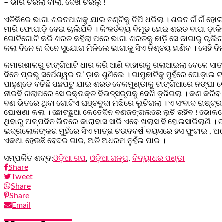
– ଭାରି ଚିରିଲା ବାଲା, ଦେଖି ଚିରିଲୁ !
ଏତିକିରେ ଭାଗା ଶରତପାଖକୁ ଯାଇ ତଣ୍ଟିକୁ ଚିପି ଧରିଲା । ଶରତ ଗଁ ଗଁ ହୋଇ ଛା
ମାରି ଫୋପାଡ଼ି ଦେଇ ଚାଲିଯିବି । କିଂକର୍ତବ୍ୟ ବିମୂଢ ହୋଇ ଶରତ ବାପା ଡ଼ାକି
ଗୋଟିଗୋଟି କରି ଶରତ କହିଲା ପରେ ଭାଗା ଶରତକୁ ଛାଡ଼ି ସେ ଜାଗାରୁ ଚାଲ
କଲା ଦିନେ ନା ଦିନେ ସୁଯୋଗ ମିଳିଲେ ଭାଗାକୁ ସିଏ ନିଶ୍ଚୟ ହାଣିବ । ସେହି
କମାରଶାଳରୁ ଟାଙ୍ଗିଆଟି ଧାର କରି ଆଣି ବାହାରକୁ ଗଲାଆଇଲା ବେଳେ ସାଙ୍
ଦିନେ ପ୍ରଭୁ ସର୍ପେଶ୍ୱର ତା’ ଡ଼ାକ ଶୁଣିଲେ । ଗାମୁଛାଟିକୁ ମୁହଁରେ ଘୋ
ପାହୁଣ୍ଡେ ବଢିଛି ପଛପଟୁ ଯାଇ ଶରତ ବେକମୁଣ୍ଡାକୁ ଟାଙ୍ଗିଆରେ ନଙ୍
ନୀରବି ଗଲାପରେ ସେ ରକ୍ତାକ୍ତ ବିଭତ୍ସରୂପକୁ ଦେଖି ଡ଼ରିଗଲା । କଣ କରି
ବଣ ଭିତରେ ଥିବା ଗୋଟିଏ ଘଞ୍ଚବୁଦା ମଝିରେ ଲୁଚିଗଲା । ଏ ସଂବାଦ ରାଷ୍ଟ୍ର
ଘୋଷଣା କଲା । ଛୋଟଛୁଆ କେତେଦିନ ବଣଜଙ୍ଗଲରେ ଲୁଚି ରହିବ ! ଭୋକରେ ଆ
ଥିବାରୁ ଅଳ୍ପଦିନ ଭିତରେ କାରାବାସ ସାରି ଏବେ ଖଲାସ ବି ହୋଇସାରିଲାଣି 
ଭଦ୍ରଲୋକଙ୍କର ମୁହଁରେ ସିଏ ମାତ୍ର ଚଉଦବର୍ଷ ବୟସରେ ହସ ଫୁଟାଇ , ଅନ
ଏକଥା ହେଉଛି ବେଦର ଗାର, ଅତି ଅଧରମ ନୁହଁଇ ପାର ।
ସମ୍ପର୍କିତ ଶବ୍ଦ:
ଓଡ଼ିଆ ଗପ
,
ଓଡ଼ିଆ ଗଳ୍ପ
,
ବିଦ୍ୟାଧର ପଣ୍ଡା
Share
Tweet
Share
Share
Email