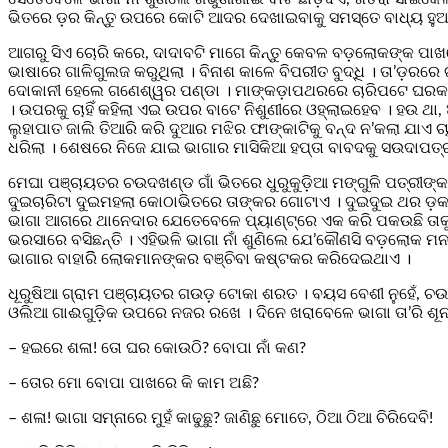
ଭିତରେ ଡ଼ର କିନ୍ତୁ ଉପରେ କୋଟି ଆଦର ଦେଖାଇବାକୁ ସମସ୍ତେ ବାଧ୍ୟ ହୁଅନ
ଆଗରୁ ସିଏ ଚୋରି କରେ, ଦାଦାବଟି ମାଗେ କିନ୍ତୁ କେବଳ ବଡ଼ଲୋକଙ୍କ ପାଖର
ଭାଷାରେ ଗାଳିଗୁଲଜ କରୁଥିଲା । ବିନାଶ କାଳେ ବିପରୀତ ବୁଦ୍ଧି । ତା’ଡ଼ରରେ
ଦୋକାନୀ ହେଲେ ଗଣେଶ୍ୱର ପଣ୍ଡା । ମାଙ୍କଡ଼ାପଥରରେ ଚାରିପଟେ ଘରକରି ଖ
। ଉପରକୁ ଚାହିଁ କହିଲା ଏଇ ଉପର ବାଟେ ନିଶୁଣୀରେ ଓହ୍ଲାଇହେବ । ହଉ ଥା, ଅମ
ଲୁହାପାତ ଜାଲି ତିଆରି କରି ଦୁଆର ମଝିର ଫାଙ୍କାଟିକୁ ବନ୍ଦ ନ’କଲା ଯାଏ 
ଧରିଲା । ଶେଷରେ ନିଜେ ଯାଇ ଭାଗାର ମାସିକିଆ ହପ୍ତା ବାବଦକୁ ସଉଦାପତ୍
ମେଘା ପଞ୍ଚାୟତର ଚଉଦଖଣ୍ଡ ଗାଁ ଭିତରେ ଧୁରୁକୁଡ଼ିଆ ମଙ୍ଗୁଳି ପତ୍ରୀଙ୍
ଦୁଇଚାରିଟା ଦୁଇମହଲା କୋଠାଭିତରେ ତାଙ୍କର ଗୋଟାଏ । ଦୁଇଦୁଇ ଥର ଡ଼କାୟତ 
ଭାଗା ଆଗରେ ଥାନେଦାର ଯେତେବେଳେ ପ୍ୟାଣ୍ଟ୍‌ରେ ଏକ କରି ପକଉଛି ତାକୁ ପ
ଭରସାରେ ବସିଛନ୍ତି । ଏହିଭଳି ଭାଗା ନାଁ ଶୁଣିଲେ ଯେ’କୌଣସି ବଡ଼ଲୋକ ମନ
ଭାଗାର ବାହାରିି ଲୋକମାନଙ୍କର ବଞ୍ଚିବା କଷ୍ଟକର କରିଦେଇଥାଏ ।
ଧୂରୁଷିଆ ଗ୍ରାମ ପଞ୍ଚାୟତର ଗଉଡ଼ ଟୋକା ଶରତ । ବୟସ ବେଶୀ ନୁହେଁ, ଚ
ଓଲିଆ ଗାଈଗୁଡ଼ିକ ଉପରେ ନଜର ରଖେ । ଦିନେ ଖରାବେଳେ ଭାଗା ତା’ରି ଶୂନ
– ହଇରେ ଶଳା! ତୋ ଘର କୋଉଠି? ବୋପା ନାଁ କଣ?
– ତୋର ମୋ ବୋପା ପାଖରେ କି କାମ ଅଛି?
– ଶଳା! ଭାଗା ସମ୍ନାରେ ମୁହଁ କାଢୁଛୁ? ଜାଣିଛୁ ମୋତେ, ଠିଆ ଠିଆ ଚିରିଦେବି!