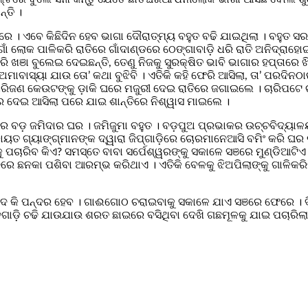
୍ତି ।
େ । ଏବେ କିଛିଦିନ ହେବ ଭାଗା ଦୌରାତ୍ମ୍ୟ ବହୁତ ବଢି ଯାଇଥିଲା । ବହୁତ ସ
 ଗାଁ ଲୋକ ପାଳିକରି ରାତିରେ ଗାଁଦାଣ୍ଡରେ ଠେଙ୍ଗାବାଡ଼ି ଧରି ରାତି ଅନିଦ୍ରା
ଞା ବୁଲେଇ ଦେଇଛନ୍ତି, ତେଣୁ ନିଜକୁ ସୁରକ୍ଷିତ ଭାବି ଭାଗାର ହପ୍ତାରେ ଖ
ାବାସ୍ୟା ଯାଉ ତୋ’ କଥା ବୁଝିବି । ଏତିକି କହି ଫେରି ଆସିଲା, ତା’ ପରଦିନଠାର
ଚାରିଜଣ କେଉଟଙ୍କୁ ଡ଼ାକି ଘରେ ମଜୁରୀ ଦେଇ ରାତିରେ ଜଗାଇଲେ । ଚାରିପଟେ ଚ
ର ଦେଇ ଆସିଲା ପରେ ଯାଇ ଶାନ୍ତିରେ ନିଶ୍ୱାସ ମାଇଲେ ।
କର ବଡ଼ ଜମିଦାର ଘର । ଜମିଜୁମା ବହୁତ । ବଡ଼ପୁଅ ପ୍ରଭାକର ଉଚ୍ଚବିଦ୍ୟାଳ
ଗ୍ୟାଙ୍ଗ୍‌ମାନଙ୍କ ଦ୍ୱାରା ଜିପ୍‌ଗାଡ଼ିରେ ଚୋରମାନେଆସି ବମିଂ କରି ଘର ଲୁଟ
ଚାରିବ କିଏ? ସମସ୍ତେ ବାବା ସର୍ପେଶ୍ୱରଙ୍କୁ ସକାଳେ ସଞରେ ମୁଣ୍ଡିଆଟିଏ 
ରେ ଛନକା ପଶିବା ଆରମ୍ଭ କରିଥାଏ । ଏତିକି ବେଳକୁ ଝିଅପିଲାଙ୍କୁ ଗାଳିକରି
ଉଦ କି ପନ୍ଦର ହେବ । ଗାଈଗୋଠ ଚରାଇବାକୁ ସକାଳେ ଯାଏ ସଞରେ ଫେରେ । ଦି
ଗାଡ଼ି ଚଢି ଯାଉଯାଉ ଶରତ ଛାଇରେ ବସିଥିବା ଦେଖି ଗଛମୂଳକୁ ଯାଇ ପଚାରିଲା