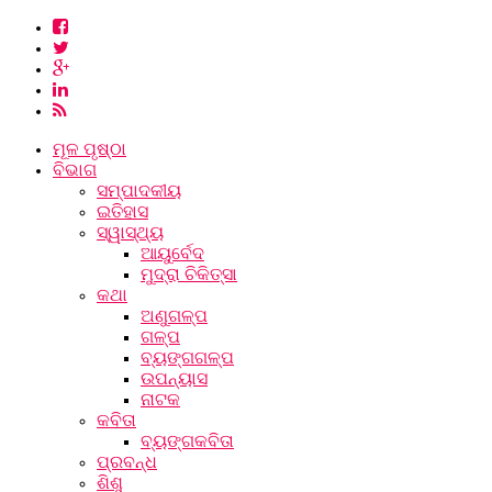
ମୂଳ ପୃଷ୍ଠା
ବିଭାଗ
ସମ୍ପାଦକୀୟ
ଇତିହାସ
ସ୍ୱାସ୍ଥ୍ୟ
ଆୟୁର୍ବେଦ
ମୁଦ୍ରା ଚିକିତ୍ସା
କଥା
ଅଣୁଗଳ୍ପ
ଗଳ୍ପ
ବ୍ୟଙ୍ଗଗଳ୍ପ
ଉପନ୍ୟାସ
ନାଟକ
କବିତା
ବ୍ୟଙ୍ଗକବିତା
ପ୍ରବନ୍ଧ
ଶିଶୁ