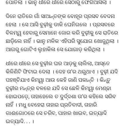
ପୋତିଲା । ଭାନୁ ଧୀରେ ଧୀରେ ସେଠାରୁ ଫେରିଆସିଲା ।
ଦିନେ ରାତିରେ ଗାଁ ସାଆନ୍ତଙ୍କ ବୋହୂର ପ୍ରସବ ବେଦନା
ହେଲା । ସେ ଆସି ବୁଢ଼ୀକୁ ଡାକି ଘେନିଗଲେ । ପ୍ରସବରେ
ବିଳମ୍ୱ ହେବାରୁ ସେମାନେ ଜୋର କରି ବୁଢ଼ୀକୁ ସେ ରାତିରେ
ଛାଡ଼ିଲେ ନାହିଁ । ଭାନୁ ମଳିକ ଏହିପରି ସୁଯୋଗ ଖୋଜୁଥିଲା ।
ଆଗରୁ ଗୋଟିଏ ଲୁହାକିଳା ସେ ଯୋଗାଡ଼ କରିଥିଲା ।
ଧୀରେ ଧୀରେ ସେ ବୁଢ଼ୀର ଘର ଆଡ଼କୁ ଚାଲିଲା, ଆସ୍ତେ
କିଳିଣିଟି ଫିଟାଇ ଦେଲା । ଦେହ ତା’ର ଥରୁଥାଏ । ବୁଢ଼ୀ ଯଦି
ପହଞ୍ଚିଯାଏ କିମ୍ୱା ଆଉ କେହି ଜାଣି ପକାନ୍ତି । କିନ୍ତୁ
ବୁଢ଼ୀର ମନ୍ତ୍ର ବଳରେ ଯଦି ସେ ଛେଳି କିମ୍ୱା ମେଣ୍ଢା
ହୋଇପଡ଼େ, ତାହାହେଲେ ତ ଦୁର୍ଦ୍ଦଶା ତା’ର କହିଲେ ସରିବ
ନାହିଁ । ମଧୁ ବେହେରା ତାହାର ପ୍ରତିବାଦୀ, ତାହାରି
ଗାଈଗୋଠରେ ସେ ଚରିବ, ପାହାର ଖାଇବ, ଇତ୍ୟାଦି
ଇତ୍ୟାଦି. . . ।