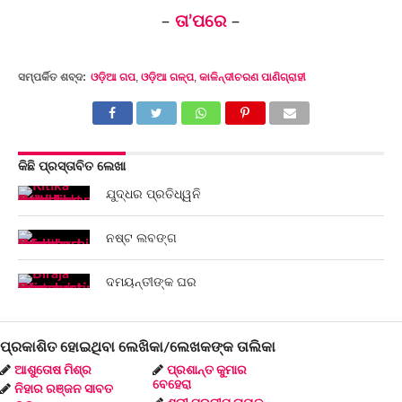
–
ତା’ପରେ
–
ସମ୍ପର୍କିତ ଶବ୍ଦ:
ଓଡ଼ିଆ ଗପ
,
ଓଡ଼ିଆ ଗଳ୍ପ
,
କାଳିନ୍ଦୀଚରଣ ପାଣିଗ୍ରାହୀ
କିଛି ପ୍ରସ୍ତାବିତ ଲେଖା
ଯୁଦ୍ଧର ପ୍ରତିଧ୍ୱନି
ନଷ୍ଟ ଲବଙ୍ଗ
ଦମୟନ୍ତୀଙ୍କ ଘର
ପ୍ରକାଶିତ ହୋଇଥିବା ଲେଖିକା/ଲେଖକଙ୍କ ତାଲିକା
ଆଶୁତୋଷ ମିଶ୍ର
ପ୍ରଶାନ୍ତ କୁମାର
ବେହେରା
ନିହାର ରଞ୍ଜନ ସାବତ