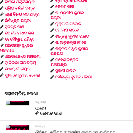
ଶ୍ରୀ ପ୍ରଦୀପ ନାୟକ
ରିତିକା ପଟ୍ଟନାୟକ
କେଶବ ଦାସ
ପ୍ରିୟଦର୍ଶନୀ ପଣ୍ଡା
ଡ. ପ୍ରଦୀପ କୁମାର
ଶ୍ରୀ ବିନୟ ମହାପାତ୍ର
ପଣ୍ଡା
ରିତିନ୍ଦ୍ର ପଣ୍ଡା
ରୁକ୍ମଣୀ ପଲେଇ
ସୁଦିପ୍ତ ପାଣି
ଗୋଲାପ ରାଉତ
ଡା: ନୀଳମାଧବ କର
ଶାନ୍ତନୁ କୁମାର ରାଉତ
ଡଃ ମୌସୁମୀ ପରିଡ଼ା
ଡ. ଅନୁକମ୍ପା ନାଏକ
ପ୍ରଦୀପ୍ତ ସୁନ୍ଦର
ଡକ୍ଟର ମିଥୁନ କୁମାର
ମହାରଣା
ଶତପଥୀ
ଶ୍ରଦ୍ଧାନନ୍ଦ ମହାରଣା
ମହେଶ ରଞ୍ଜନ
ଡ଼ ବିରଜା ରାଉତରାୟ
ମହାପାତ୍ର
ଉଷାରାଣୀ ନାୟକ
ସୁହାନୀ ରାଉତ
ସୁଶାନ୍ତ କୁମାର ଦଳେଇ
ସୌଜନ୍ୟ କୁମାର ପରିଡା
ଲୋକପ୍ରିୟ ଲେଖା
ଅଣୁଗଳ୍ପ
ପ୍ରେମ
କେଶବ ଦାସ
ପ୍ରବନ୍ଧ
ଐତିହ୍ୟ, ଗୌରବ ଓ ଅସ୍ମିତା ଜାଗରଣର ବାର୍ତ୍ତାବହ