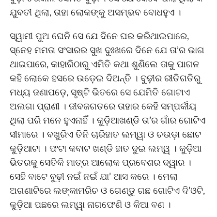
ଯୁବତୀ ଥିଲା, ତାହା ଲୋକଙ୍କୁ ଅସମ୍ଭବ ବୋଧହୁଏ ।
ସ୍ୱାମୀ ପୁଅ ଘେନି ସେ ଯେ ଦିନେ ଘର କରିଥାଇପାରେ,
ସ୍ନେହ ମମତା ସଂସାରର ସୁଖ ଦୁଃଖରେ ଦିନେ ଯେ ତା’ର ଭାଗ
ଥାଇପାରେ, କାହାରିଠାରୁ ଏମିତି କଥା ଶୁଣିଲେ ତାକୁ ପାଗଳ
କହି ଲୋକେ ହସରେ ଉଡ଼େଇ ଦିଅନ୍ତି । ବୁଢ଼ୀର ରୀତିଗତିରୁ
ମଧ୍ୟ ଜଣାପଡ଼େ, ସୃଷ୍ଟି ଭିତରେ ସେ ଯେମିତି ଗୋଟାଏ
ଅଲଗା ପ୍ରାଣୀ । ଜୀବଜଗତରେ ତାହାର କେହି ସମ୍ପର୍କୀୟ
ଥିଲା ପରି ମନେ ହୁଏନାହିଁ । କୁଡ଼ିଆଖଣ୍ଡି ତା’ର ଗାଁର ଗୋଟିଏ
ସୀମାରେ । ବଖୁରିଏ ତିନି ଚାରିହାତ ଲମ୍ୱା ଓ ଚଉଡ଼ା ଛୋଟ
କୁଡ଼ିଆଟା । ଫଟା କବାଟ ଖଣ୍ଡି ହାତ ଦୁଇ ଲମ୍ୱ । କୁଡ଼ିଆ
ଭିତରକୁ ସେତିକି ମାତ୍ର ଆଲୋକ ପ୍ରବେଶର ଦ୍ୱାର ।
ସେହି ବାଟେ ବୁଢ଼ୀ ନଇଁ ନଇଁ ଯା’ ଆସ କରେ । ମେଲା
ଅଗଣାଟିରେ ଲଙ୍କାମରିଚ ଓ ଗେଣ୍ଡୁ ଗଛ ଗୋଟିଏ ଦି’ଓଟି,
କୁଡ଼ିଆ ପଛରେ ଲମ୍ୱା ନାଗଫେଣି ଓ କିଆ ବଣ ।