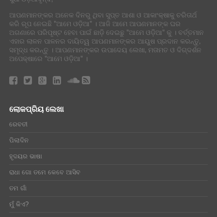
ଆପଣମାନଙ୍କର ଅନେକ ଦିନରୁ ଥିବା ସୁପ୍ତ ଆଶା ଓ ଆକାଂକ୍ଷାକୁ ଚରିତାର୍ଥ
କରି ରୂପ ନେଇଛି "ଆମେ ଓଡ଼ିଆ" । ଆଜି ଆମେ ଆପଣମାନଙ୍କ ଘର
ଅଗଣାରେ ପରିପୃଷ୍ଟ ହେବା ପାଇଁ ଛାଡ଼ି ଦେଇଛୁ "ଆମେ ଓଡ଼ିଆ" କୁ । ବର୍ତ୍ତମାନ
ଏହାର ଲାଳନ ପାଳନର ଦାୟିତ୍ୱ ଆପଣମାନଙ୍କର ଆୟୁଷ ପ୍ରଦାନ କରନ୍ତୁ,
ସମୃଦ୍ଧ କରନ୍ତୁ । ଆପଣମାନଙ୍କର ଉପାଦେୟ ଲେଖା, ମତାମତ ଓ ଦିଗ୍ଦର୍ଶନ
ଅପେକ୍ଷାରେ "ଆମେ ଓଡ଼ିଆ" ।
ଲୋକପ୍ରିୟ ଲେଖା
ରେବତୀ
ପିଲାଦିନ
ହୃଦୟର ଭାଷା
ରାଧା ଗୋ ତମେ କେବେ ଆସିବ
ତମ ଗାଁ
ମୁଁ କିଏ?