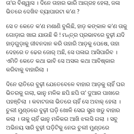
ତା’ର ବିଶ୍ୱାସ । ଦିନେ ତାହାର ଭାରି ଆଗ୍ରହ ହେଲା, ଜଳା
ଭିତରେ ଦେଖିବ ବ୍ୟାପାରଟା କ’ଣ ?
ସେ ତ କେତେ କ’ଣ ମଶାଣି ବୁଲିଛି, ହାଡ଼ କଙ୍କାଳ କ’ଣ ତାକୁ
ଗୋଡ଼ାଇ ଖାଇ ଯାଉଛି କି ! ମନ୍ତ୍ର ପ୍ରଭାବରେ ବୁଢ଼ୀ ଯଦି
ହାଡ଼ଗୁଡ଼ାକୁ ଜୀବନଦାନ କରି ତାହାରି ଆଡ଼କୁ ପେଷେ, ତାହା
ଦେହରେ ତ ଢେର ଜୋର୍ ଅଛି, ସେ ପଳାଇ ଆସିପାରିବ ।
ଏମିତି କେତେ କଥା ଭାବି ସେ ଅସଲ କଥା ଆବିଷ୍କାର
କରିବାକୁ ବାହାରିଲା ।
ଦିନେ ରାତିରେ ବୁଢ଼ୀ ଯେତେବେଳେ ବାହାର ଆଡ଼କୁ ଚାହିଁ ଘର
ଭିତରକୁ ଗଲା, ଭାନୁ ମଳିକ ଛପି ଛପି ତା’ ଦୁଆର ପାଖରେ
ପହଞ୍ଚିଲା । କବାଟଜଳା ଭିତରେ ଚାହିଁ ସେ ଅବାକ୍ ହେଲା ।
ଚୁଲୀ ମୁଣ୍ଡରେ ବୁଢ଼ୀ ଘଡ଼ି ଖୋଳି ସେଇ ସୁନା ଖଡୁ ବାହାର
କଲା । ତାକୁ ଚାହିଁ ଭାନୁ ମଳିକର ଆଖି ଝଲସି ଗଲା । ସବୁ
ଅଭିନୟ ସାରି ବୁଢ଼ୀ ଘଡ଼ିଟିକୁ ନେଇ ଚୁଲୀ ମୁଣ୍ଡରେ