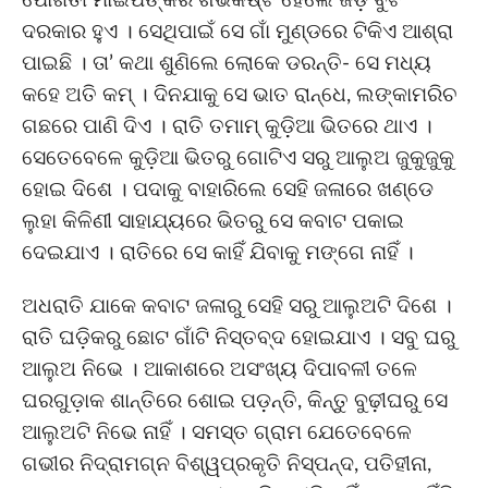
ପୋଖତୀ ମାଇପଙ୍କର ଗର୍ଭକଷ୍ଟ ହେଲେ ଜଡ଼ି ବୁଟି
ଦରକାର ହୁଏ । ସେଥିପାଇଁ ସେ ଗାଁ ମୁଣ୍ଡରେ ଟିକିଏ ଆଶ୍ରା
ପାଇଛି । ତା’ କଥା ଶୁଣିଲେ ଲୋକେ ଡରନ୍ତି- ସେ ମଧ୍ୟ
କହେ ଅତି କମ୍ । ଦିନଯାକୁ ସେ ଭାତ ରାନ୍ଧେ, ଲଙ୍କାମରିଚ
ଗଛରେ ପାଣି ଦିଏ । ରାତି ତମାମ୍ କୁଡ଼ିଆ ଭିତରେ ଥାଏ ।
ସେତେବେଳେ କୁଡ଼ିଆ ଭିତରୁ ଗୋଟିଏ ସରୁ ଆଲୁଅ ଜୁକୁଜୁକୁ
ହୋଇ ଦିଶେ । ପଦାକୁ ବାହାରିଲେ ସେହି ଜଳାରେ ଖଣ୍ଡେ
ଲୁହା କିଳିଣୀ ସାହାଯ୍ୟରେ ଭିତରୁ ସେ କବାଟ ପକାଇ
ଦେଇଯାଏ । ରାତିରେ ସେ କାହିଁ ଯିବାକୁ ମଙ୍ଗେ ନାହିଁ ।
ଅଧରାତି ଯାକେ କବାଟ ଜଳାରୁ ସେହି ସରୁ ଆଲୁଅଟି ଦିଶେ ।
ରାତି ଘଡ଼ିକରୁ ଛୋଟ ଗାଁଟି ନିସ୍ତବ୍ଦ ହୋଇଯାଏ । ସବୁ ଘରୁ
ଆଲୁଅ ନିଭେ । ଆକାଶରେ ଅସଂଖ୍ୟ ଦିପାବଳୀ ତଳେ
ଘରଗୁଡ଼ାକ ଶାନ୍ତିରେ ଶୋଇ ପଡ଼ନ୍ତି, କିନ୍ତୁ ବୁଢ଼ୀଘରୁ ସେ
ଆଲୁଅଟି ନିଭେ ନାହିଁ । ସମସ୍ତ ଗ୍ରାମ ଯେତେବେଳେ
ଗଭୀର ନିଦ୍ରାମଗ୍ନ ବିଶ୍ୱପ୍ରକୃତି ନିସ୍ପନ୍ଦ, ପତିହୀନା,