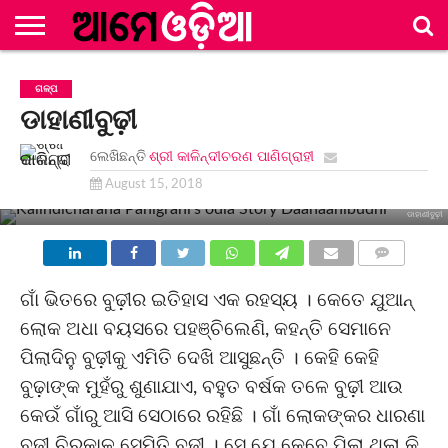
ମୂଳ
ପୃଷ୍ଠା
ବିଭାଗ
ସଂକଳନ
ଲେଖିକା/
ନିୟମାବଳୀ
ସମ୍ପାଦକୀୟ
ବିଜ୍ଞାପନ
ଯୋଗାଯୋଗ
ଗଳ୍ପ
ଲେଖକ
ମଣ୍ଡଳୀ
ଡାହାଣୀବୁଢ଼ୀ
ମଣ୍ଡଳୀ
ଲେଖିଛନ୍ତି
ଶ୍ରୀ କାଳିନ୍ଦୀଚରଣ ପାଣିଗ୍ରାହୀ
August 15, 2018
ଡାହାଣୀବୁଢ଼ୀ
COMMENTS
ଗାଁ ଭିତରେ ବୁଢ଼ୀର ଇତିହାସ ଏକ ରହସ୍ୟ । କେତେ ଯୁଆନ୍
ଲୋକ ଅଧା ବୟସରେ ପହଞ୍ଚିଲେଣି, କହନ୍ତି ସେମାନେ
ପିଲାଦିନୁ ବୁଢ଼ୀକୁ ଏମିତି ଦେଖି ଆସୁଛନ୍ତି । କେହି କେହି
ବୁଢ଼ାଙ୍କ ମୁହଁରୁ ଶୁଣାଯାଏ, ବହୁତ ବର୍ଷକ ତଳେ ବୁଢ଼ୀ ଆଉ
କେଉଁ ଗାଁରୁ ଆସି ସେଠାରେ ରହିଛି । ଗାଁ ଲୋକଙ୍କର ଧାରଣା
ବୁଢ଼ୀ ଚିରକାଳ ସେମିତି ବୁଢ଼ୀ । ସେ ଯେ କେବେ ପିଲା ଥିଲା କି