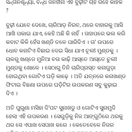
ସନ୍ତାନଶୂନ୍ୟା, ବନ୍ଧ ଜନହୀନା ଏହି ବୁଢ଼ୀଟି ଚାହିଁ ରହେ କାହିଁକି
?
ବୁଢ଼ୀ ଯେବେ ଦେଖେ, ଚାରିଆଡ଼ ନିରବ, ଥରେ ବାହାରକୁ ଆସି
ଆଖି ପକାଇ ଯାଏ, କେହି ଅଛି କି ନାହିଁ । ତାହାପରେ ଭଲ କରି
କବାଟ କିଳି ହେଁସ ଖଣ୍ଡି ତଳେ ପାରିଦିଏ । ତା’ ଉପରେ
ଧୋବ କନାଟିଏ ବିଛାଇ ଦେଇ ସିଧା ଯାଏ ଚୂଲୀ ମୁଣ୍ଡକୁ ।
ଚାଳରୁ ଖଣ୍ଡେ ମୁନିଆ ବତା କାଢ଼ି ଆସ୍ତେ ଆସ୍ତେ ଚୁଲୀ
ମୁଣ୍ଡକୁ ଖୋଳେ । ସେଠାରୁ ତିନି ଚାରିପ୍ରସ୍ତ କନାଗୁଡ଼ା
ହୋଇଥିବା ଗୋଟିଏ ଘଡ଼ି କାଢ଼େ । ଅତି ଯତ୍ନରେ କନାଖଣ୍ଡ
ଫିଟାଇ ବିଛଣା ଉପରେ ଘଡ଼ିଟିର ଉପକରଣ ସବୁ କୁଢ଼ାଇ
ଦିଏ ।
ଅତି ପୁରୁଣା ମସିହା ଦି’ପଟ ସୁନାଖଡୁ ଓ ଗୋଟିଏ ସୁନାମୁଦି
ହେଲା ଏହି ଉପକରଣ । ସେଗୁଡ଼ିକୁ ନିଜ ଆଙ୍ଗୁଠିରେ ଥରକୁ
ଥର ସେ ଏପାଖ ସେପାଖ କରେ । କେତେବେଳେ ନିଜର