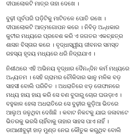
ଦୀପାଲୋକଟି ମାତ୍ର ତାହା ଦେଖେ ।
ବୁଢ଼ୀ ପୂର୍ବପରି ଘଡ଼ିଟିକୁ ମାଟିତଳେ ପୋତି ରଖେ ।
ଦୀପାଲୋକଟି ଆତ୍ମଗୋପନ କରେ । ନିବିଡ଼ ଅନ୍ଧକାର
କୁଟୀର ମଧ୍ୟରେ ପ୍ରବେଶ କରି ଏ ଜଗତର ଏକଚ୍ଛତ୍ର
ଶାସନ ବିସ୍ତାର କରେ । ବୃଦ୍ଧାସ୍ୱୀୟ ଜୀବନର ସମସ୍ତ
ରହସ୍ୟ ହୃଦୟ ମଧ୍ୟରେ ଧରି ନିଦ୍ରାଯାଏ ।
ନିଶୀଥରେ ଏହି ଅଭିନୟ ବୃଦ୍ଧାର ଦୈନନ୍ଦିନ କର୍ମ ମଧ୍ୟରେ
ଅନ୍ୟତମ । ସେହି ଗ୍ରାମର ଚୌକିଦାର ଭାନୁ ମଳିକ ବଡ଼
ସାହସୀ ବୋଲି ପରିଚିତ । ଅଧରାତିରେ ଝଡ଼ ତୋଫାନରେ
ମଧ୍ୟ ହାୟ ହାୟ କରି ସେ ବଣ ବୁଦାରୁ ଚୋର ଘଉଡ଼ାଏ ।
ବହୁକାଳ ହେଲା ଅଧରାତିରେ ସେ ବୁଢ଼ୀର କୁଡ଼ିଆ ଭିତରେ
ଆଲୁଅ ଜଳୁଥିବା ଦେଖିଛି । କବାଟ ନିକଟକୁ ଯାଇ ଜଳାବାଟେ
ଭିତରକୁ ଭରସି ଚାହିଁବାକୁ ତାହାର ସାହସ ପାଏ ନାହିଁ ।
ଡାଆଣୀବୁଢ଼ୀ ହାଡ଼ ମୁଣ୍ଡ ନେଇ କୌତୁକ କରୁଥିବ ବୋଲି