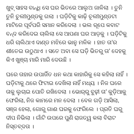
ଖୁବ୍ ସାହସ ବାନ୍ଧି ସେ ଘର ଭିତରେ ଆଲୁଅ ଜାଳିଲା । ତୁନି
ତୁନି ଚୁଲୀମୁଣ୍ଡକୁ ଗଲା । ଘଡ଼ିଟିକୁ କାଢ଼ି ଚୂଲୀମୁଣ୍ଡଟା
ମାଟିରେ ପୂର୍ବପରି ସମାନ କରିଦେଲା । ଭଲ ରୂପେ କବାଟ
ବନ୍ଦ କରିଦେଇ ଚାଲିଲା ସେ ଆପଣା ଘର ଆଡ଼କୁ । ଘଡ଼ିଟିକୁ
ଧରି ଚାଲିଥାଏ ଦାଣ୍ଡ ମଝିରେ ଭାନୁ ମଳିକ । ହାତ ତା’ର
ଶୀତେଇ ଉଠୁଥାଏ । ସତେ ଅବା ସେ ଘଡ଼ି ଭିତରୁ ତା’ ଦେହକୁ
କିଏ ଖୁଞ୍ଚା ମାରି ମାରି ଦେଉଛି ।
ଘରେ ତାହାର ଉପାର୍ଜିତ ଧନ କଥା କାହାରିକୁ ସେ କହିଲା ନାହିଁ ।
ଘଡ଼ିଟାକୁ ଥରେ ଫିଟାଇ ଦେଖିଲା ନାହିଁ ମଧ୍ୟ । ନିଜ ଘରେ
ତାକୁ ଲୁଚାଇ ପୋତି ରଖିଦେଲା । ଭୋର୍‌ରୁ ବୁଢ଼ୀ ତା’ କୁଡ଼ିଆକୁ
ଫେରିଲା, ନିଜ କାମରେ ମନ ଦେଲା । ବେଳ ଗଡ଼ି ଆସିଲା,
ସଞ୍ଜ ହେଲା, ଗୋରୁ ଗାଈ ଘରକୁ ଫେରିଲେ । ପ୍ରତି ଘରୁ
ଦୀପ ନିଭିଲା । ଗାଁଟି ଉପରେ ପୁଣି ରାଜତ୍ୱ କଲା ବିରାଟ
ନିସ୍ତବ୍ଦତା ।