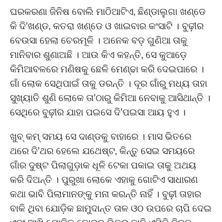
ଘରକରଣା ଜିନିଷ ବୋଲି ମାଠିଆଟିଏ, ଛିଣ୍ଡାଲୁଗା ଖଣ୍ଡେ
କି ଦି’ଖଣ୍ଡ, କତରା ଖଣ୍ଡେ ଓ ଖାଇବାର କଂସାଟି । ବୁଢ଼ୀର
ବେଉସା ହେଲା ଚେରମୂଳି । ଅନେକ ବଡ଼ ଗୁଣିଆ ତାକୁ
ମାନିବାର ଶୁଣାଅଛି । ଆଉ କିଏ କହନ୍ତି, ସେ କୁଆଡ଼େ
କିମିଆବଳରେ ମଣିଷକୁ ଛେଳି ମେଣ୍ଢା କରି ଦେଇପାରେ ।
ଗାଁ ଲୋକ ସେଥିପାଇଁ ତାକୁ ଡରନ୍ତି । ଦୂର ଗାଁରୁ ମଧ୍ୟ ତାହା
ସୁଖ୍ୟାତି ଶୁଣି ଲୋକେ ତା’ଠାରୁ କିମିଆ ନେବାକୁ ଆସିଥାନ୍ତି ।
ସେଥିରେ ବୁଢ଼ୀର ଯାହା ପଇସେ ଦି’ପଇସା ଆୟ ହୁଏ ।
ଖୁବ୍ କମ୍ ସମୟ ସେ ଦାଣ୍ଡକୁ ବାହାରେ । ମାସ ଭିତରେ
ଥରେ ଦି’ଥର ହେଲେ ଯଥେଷ୍ଟ, କିନ୍ତୁ ସେଇ ସମୟରେ
ଗାଁର ଦୁଷ୍ଟ ପିଲାଗୁଡ଼ାକ ଧୂଳି ଟେକା ପକାଇ ତାକୁ ଅଥୟ
କରି ଦିଅନ୍ତି । ପୁରୁଖା ଲୋକେ ଏହାକୁ ଗୋଟିଏ ସାଧାରଣ
କଥା ଭାବି ପିଲାମାନଙ୍କୁ ମନା କରନ୍ତି ନାହିଁ । ବୁଢ଼ୀ ତାହାର
ବାକି ଥିବା ଯୋଡ଼ିକ ଛାମୁଦାନ୍ତ ତାଳ ଓଠ ଉପରେ ଚାପି ଦେଇ