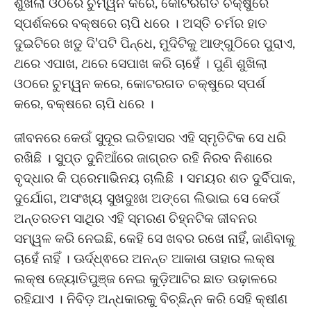
ଶୁଖିଲା ଓଠରେ ଚୁମ୍ୱନ କରେ, କୋଟରଗତ ଚକ୍ଷୁରେ
ସ୍ପର୍ଶକରେ ବକ୍ଷରେ ଚାପି ଧରେ । ଅସ୍ତି ଚର୍ମର ହାତ
ଦୁଇଟିରେ ଖଡୁ ଦି’ପଟି ପିନ୍ଧେ, ମୁଦିଟିକୁ ଆଙ୍ଗୁଠିରେ ପୁରାଏ,
ଥରେ ଏପାଖ, ଥରେ ସେପାଖ କରି ଚାହେଁ । ପୁଣି ଶୁଖିଲା
ଓଠରେ ଚୁମ୍ୱନ କରେ, କୋଟରଗତ ଚକ୍ଷୁରେ ସ୍ପର୍ଶ
କରେ, ବକ୍ଷରେ ଚାପି ଧରେ ।
ଜୀବନରେ କେଉଁ ସୁଦୂର ଇତିହାସର ଏହି ସ୍ମୃତିଟିକ ସେ ଧରି
ରଖିଛି । ସୁପ୍ତ ଦୁନିଆଁରେ ଜାଗ୍ରତ ରହି ନିରବ ନିଶାରେ
ବୃଦ୍ଧାର କି ପ୍ରେମାଭିନୟ ଚାଲିଛି । ସମୟର ଶତ ଦୁର୍ବିପାକ,
ଦୁର୍ଯୋଗ, ଅସଂଖ୍ୟ ସୁଖଦୁଃଖ ଅଙ୍ଗେ ଲିଭାଇ ସେ କେଉଁ
ଅନ୍ତରତମ ସାଥିର ଏହି ସ୍ମରଣ ଚିହ୍ନଟିକ ଜୀବନର
ସମ୍ୱଳ କରି ନେଇଛି, କେହି ସେ ଖବର ରଖେ ନାହିଁ, ଜାଣିବାକୁ
ଚାହେଁ ନାହିଁ । ଊର୍ଦ୍ଧ୍ଵରେ ଅନନ୍ତ ଆକାଶ ତାହାର ଲକ୍ଷ
ଲକ୍ଷ ଜ୍ୟୋତିପୁଞ୍ଜ ନେଇ କୁଡ଼ିଆଟିର ଛାତ ଉଢ଼ାଳରେ
ରହିଯାଏ । ନିବିଡ଼ ଅନ୍ଧକାରକୁ ବିଚ୍ଛିନ୍ନ କରି ସେହି କ୍ଷୀଣ