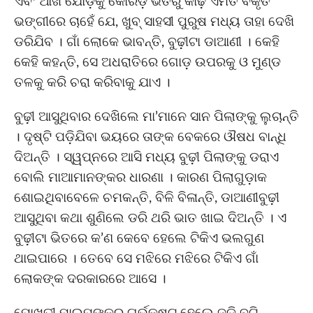
ଏବଂ ଆଖି ଯୋଡ଼ିକୁ କୋରଡ଼ ଭିତରୁ କାଢ଼ି ଏମିତି ବିକୃତ
ଭଙ୍ଗୀରେ ଚାହେଁ ଯେ, ଖୁବ୍ ସାହସୀ ପୁରୁଷ ମଧ୍ୟ ତାହା ଦେଖି
ଡରିଯିବ । ଗାଁ ଲୋକେ ଭାବନ୍ତି, ବୁଢ଼ୀଟା ଡାଆଣୀ । କେହି
କେହି କହନ୍ତି, ସେ ଅଧରାତିରେ ଗୋଡ଼ ଉପରକୁ ଓ ମୁଣ୍ଡ
ତଳକୁ କରି ଚରା କରିବାକୁ ଯାଏ ।
ବୁଢ଼ୀ ଆସୁଥିବାର ଦେଖିଲେ ମା’ମାନେ ସାନ ପିଲାଙ୍କୁ ଲୁଚାନ୍ତି
। ଦୃଷ୍ଟି ପଡ଼ିଯିବା ଭୟରେ ତାଙ୍କ ବେକରେ ଔଷଧ ବାନ୍ଧି
ଦିଅନ୍ତି । ସ୍ୱପ୍ନରେ ଆସି ମଧ୍ୟ ବୁଢ଼ୀ ପିଲାଙ୍କୁ ଡରାଏ
ବୋଲି ମାଆମାନଙ୍କର ଧାରଣା । କାରଣ ପିଲାଗୁଡ଼ାକ
ଶୋଇଥିବାବେଳେ ଚମକନ୍ତି, ବିଳି ବିଳାନ୍ତି, ଡାଆଣୀବୁଢ଼ୀ
ଆସୁଥିବା କଥା ଶୁଣିଲେ ଡରି ଥରି ଭାତ ଖାଇ ଦିଅନ୍ତି । ଏ
ବୁଢ଼ୀଟା ଭିତରେ କ’ଣ କେବେ ହେଲେ ଟିକିଏ ଭଲଗୁଣ
ଥାଇପାରେ । ତେବେ ସେ ମଝିରେ ମଝିରେ ଟିକିଏ ଗାଁ
ଲୋକଙ୍କ ଦରକାରରେ ଆସେ ।