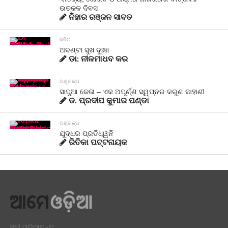
ଉତ୍କଳ ଦିବସ
ନିହାର ରଞ୍ଜନ ସାବତ
କବିତା
ଅବଣ୍ଟା ସୁଖ ଦୁଃଖ
ଡା: ନୀଳମାଧବ କର
ଅଣୁଗଳ୍ପ
ସାପୁଆ କେଳା – ଏକ ଅପୂର୍ଣ୍ଣ ସ୍ୱପ୍ନର କରୁଣ କାହାଣୀ
ଡ. ପ୍ରଦୀପ କୁମାର ପଣ୍ଡା
ଅଣୁଗଳ୍ପ
ଯୁଦ୍ଧର ପ୍ରତିଧ୍ୱନି
ରିତିକା ପଟ୍ଟନାୟକ
ସୁଧୀ ଓଡ଼ିଆବୃନ୍ଦ,