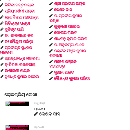
ଶ୍ରୀ ପ୍ରଦୀପ ନାୟକ
ରିତିକା ପଟ୍ଟନାୟକ
କେଶବ ଦାସ
ପ୍ରିୟଦର୍ଶନୀ ପଣ୍ଡା
ଡ. ପ୍ରଦୀପ କୁମାର
ଶ୍ରୀ ବିନୟ ମହାପାତ୍ର
ପଣ୍ଡା
ରିତିନ୍ଦ୍ର ପଣ୍ଡା
ରୁକ୍ମଣୀ ପଲେଇ
ସୁଦିପ୍ତ ପାଣି
ଗୋଲାପ ରାଉତ
ଡା: ନୀଳମାଧବ କର
ଶାନ୍ତନୁ କୁମାର ରାଉତ
ଡଃ ମୌସୁମୀ ପରିଡ଼ା
ଡ. ଅନୁକମ୍ପା ନାଏକ
ପ୍ରଦୀପ୍ତ ସୁନ୍ଦର
ଡକ୍ଟର ମିଥୁନ କୁମାର
ମହାରଣା
ଶତପଥୀ
ଶ୍ରଦ୍ଧାନନ୍ଦ ମହାରଣା
ମହେଶ ରଞ୍ଜନ
ଡ଼ ବିରଜା ରାଉତରାୟ
ମହାପାତ୍ର
ଉଷାରାଣୀ ନାୟକ
ସୁହାନୀ ରାଉତ
ସୁଶାନ୍ତ କୁମାର ଦଳେଇ
ସୌଜନ୍ୟ କୁମାର ପରିଡା
ଲୋକପ୍ରିୟ ଲେଖା
ଅଣୁଗଳ୍ପ
ପ୍ରେମ
କେଶବ ଦାସ
ପ୍ରବନ୍ଧ