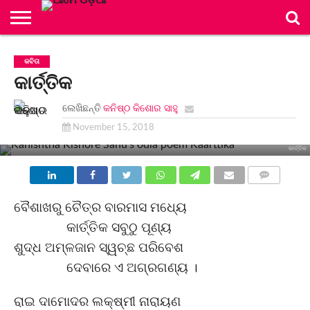
ମୂଳ
ପୃଷ୍ଠା
ବିଭାଗ
ସଂକଳନ
ଲେଖିକା/
ନିୟମାବଳୀ
ସମ୍ପାଦକୀୟ
ବିଜ୍ଞାପନ
ଯୋଗାଯୋଗ
କବିତା
ଲେଖକ
ମଣ୍ଡଳୀ
କାର୍ତ୍ତିକ
ମଣ୍ଡଳୀ
ଲେଖିଛନ୍ତି
କନିଷ୍ଠ କିଶୋର ସାହୁ
November 15, 2018
କାର୍ତ୍ତିକ
COMMENTS
ବୈଶାଖରୁ ଚୈତ୍ର ବାରମାସ ମଧ୍ୟେ
କାର୍ତ୍ତିକ ସବୁଠୁ ପୂଣ୍ୟ
ଶୁଦ୍ଧ ଅମ୍ଳଜାନ ସ୍ୱଚ୍ଛ ପରିବେଶ
ଦେବାରେ ଏ ଅଗ୍ରଗଣ୍ୟ ।
ରାଇ ଦାମୋଦର ଲକ୍ଷ୍ମୀ ନାରାୟଣ