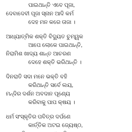
ପାଇଥାନ୍ତି ଏବେ ପୂଜା,
ଦେବାଦେବୀ ପୂଜା ସ୍ନାନ ଆଦି କର୍ମ
ଦେହ ମନ କରେ ତାଜା ।
ଆଧ୍ୟାତ୍ମିକ ଶକ୍ତି ବିଦ୍ୟୁତ ଚୁମ୍ୱକ
ଆପେ ଲୋକେ ପାଇଥାନ୍ତି,
ନିରାମିଶ ଖାଦ୍ୟ ଶାନ୍ତ ଆଚରଣ
ଦେହେ ଶକ୍ତି ଭରିଥାନ୍ତି ।
ଦିନରାତି ସଦା ମନେ ଭକ୍ତି ବହି
କରିଥାନ୍ତି ସର୍ବେ ଲୟ,
ମନ୍ଦିର ଦର୍ଶନ ଅବଦାନ ପୂଣ୍ୟେ
କରିବାକୁ ପାପ କ୍ଷୟ ।
ଧର୍ମ ସଂସ୍କୃତିର ପବିତ୍ର ଦର୍ପଣେ
କାର୍ତ୍ତିକ ଅଟଇ ଜ୍ୟେଷ୍ଠ,