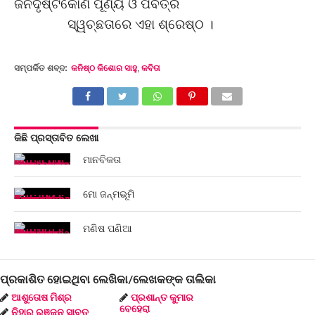
ଜନଦୃଷ୍ଟିକୋଣ ପୂଣ୍ୟ ଓ ପବିତ୍ର
ସ୍ୱଚ୍ଛତାରେ ଏହା ଶ୍ରେଷ୍ଠ ।
ସମ୍ପର୍କିତ ଶବ୍ଦ:
କନିଷ୍ଠ କିଶୋର ସାହୁ
,
କବିତା
କିଛି ପ୍ରସ୍ତାବିତ ଲେଖା
ମାନବିକତା
ମୋ ଜନ୍ମଭୂମି
ମଣିଷ ପଣିଆ
ପ୍ରକାଶିତ ହୋଇଥିବା ଲେଖିକା/ଲେଖକଙ୍କ ତାଲିକା
ଆଶୁତୋଷ ମିଶ୍ର
ପ୍ରଶାନ୍ତ କୁମାର
ବେହେରା
ନିହାର ରଞ୍ଜନ ସାବତ