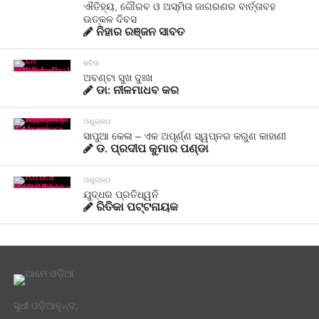
ଐତିହ୍ୟ, ଗୌରବ ଓ ଅସ୍ମିତା ଜାଗରଣର ବାର୍ତ୍ତାବହ
ଉତ୍କଳ ଦିବସ
ନିହାର ରଞ୍ଜନ ସାବତ
କବିତା
ଅବଣ୍ଟା ସୁଖ ଦୁଃଖ
ଡା: ନୀଳମାଧବ କର
ଅଣୁଗଳ୍ପ
ସାପୁଆ କେଳା – ଏକ ଅପୂର୍ଣ୍ଣ ସ୍ୱପ୍ନର କରୁଣ କାହାଣୀ
ଡ. ପ୍ରଦୀପ କୁମାର ପଣ୍ଡା
ଅଣୁଗଳ୍ପ
ଯୁଦ୍ଧର ପ୍ରତିଧ୍ୱନି
ରିତିକା ପଟ୍ଟନାୟକ
ସୁଧୀ ଓଡ଼ିଆବୃନ୍ଦ,