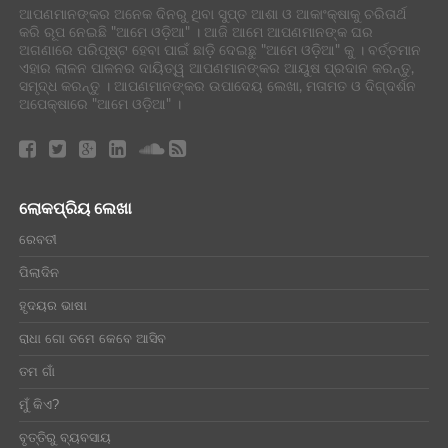
ଆପଣମାନଙ୍କର ଅନେକ ଦିନରୁ ଥିବା ସୁପ୍ତ ଆଶା ଓ ଆକାଂକ୍ଷାକୁ ଚରିତାର୍ଥ
କରି ରୂପ ନେଇଛି "ଆମେ ଓଡ଼ିଆ" । ଆଜି ଆମେ ଆପଣମାନଙ୍କ ଘର
ଅଗଣାରେ ପରିପୃଷ୍ଟ ହେବା ପାଇଁ ଛାଡ଼ି ଦେଇଛୁ "ଆମେ ଓଡ଼ିଆ" କୁ । ବର୍ତ୍ତମାନ
ଏହାର ଲାଳନ ପାଳନର ଦାୟିତ୍ୱ ଆପଣମାନଙ୍କର ଆୟୁଷ ପ୍ରଦାନ କରନ୍ତୁ,
ସମୃଦ୍ଧ କରନ୍ତୁ । ଆପଣମାନଙ୍କର ଉପାଦେୟ ଲେଖା, ମତାମତ ଓ ଦିଗ୍ଦର୍ଶନ
ଅପେକ୍ଷାରେ "ଆମେ ଓଡ଼ିଆ" ।
ଲୋକପ୍ରିୟ ଲେଖା
ରେବତୀ
ପିଲାଦିନ
ହୃଦୟର ଭାଷା
ରାଧା ଗୋ ତମେ କେବେ ଆସିବ
ତମ ଗାଁ
ମୁଁ କିଏ?
ବୃତ୍ତିରୁ ବ୍ୟବସାୟ