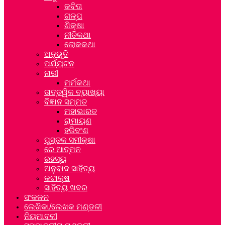
କବିତା
ଗଳ୍ପ
ଶିକ୍ଷା
ନୀତିକଥା
ଲୋକକଥା
ଅନୁଭୂତି
ପର୍ଯ୍ୟଟନ
ନାରୀ
ମର୍ମକଥା
ତାତ୍ତ୍ୱିକ ବ୍ୟାଖ୍ୟା
ବିଜ୍ଞାନ ସମ୍ମତ
ମହାଭାରତ
ରାମାୟଣ
ହରିବଂଶ
ପୁସ୍ତକ ସମୀକ୍ଷା
ରେ ଆତ୍ମନ
ରହସ୍ୟ
ଅନୁବାଦ ସାହିତ୍ୟ
କଟାକ୍ଷ
ସାହିତ୍ୟ ଖବର
ସଂକଳନ
ଲେଖିକା/ଲେଖକ ମଣ୍ଡଳୀ
ନିୟମାବଳୀ