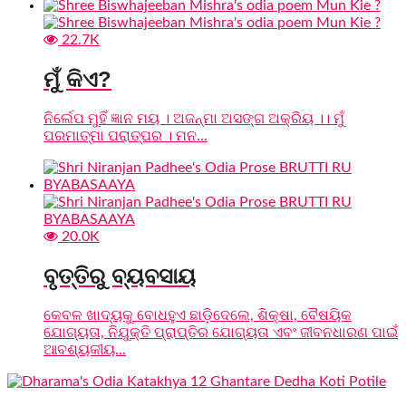
22.7K
ମୁଁ କିଏ?
ନିର୍ଲେପ ମୁହିଁ ଜ୍ଞାନ ମୟ । ଅଜନ୍ମା ଅସଙ୍ଗ ଅକ୍ରିୟ ।। ମୁଁ
ପରମାତ୍ମା ପରାତ୍ପର । ମନ...
20.0K
ବୃତ୍ତିରୁ ବ୍ୟବସାୟ
କେବଳ ଖାଦ୍ୟକୁ ବୋଧହୁଏ ଛାଡ଼ିଦେଲେ, ଶିକ୍ଷା, ବୈଷୟିକ
ଯୋଗ୍ୟତା, ନିଯୁକ୍ତି ପ୍ରାପ୍ତିର ଯୋଗ୍ୟତା ଏବଂ ଜୀବନଧାରଣ ପାଇଁ
ଆବଶ୍ୟକୀୟ...