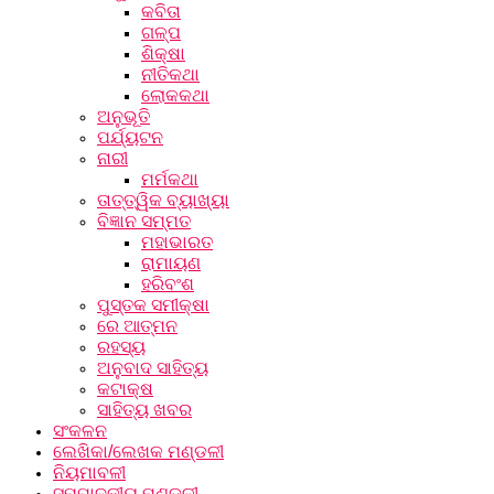
କବିତା
ଗଳ୍ପ
ଶିକ୍ଷା
ନୀତିକଥା
ଲୋକକଥା
ଅନୁଭୂତି
ପର୍ଯ୍ୟଟନ
ନାରୀ
ମର୍ମକଥା
ତାତ୍ତ୍ୱିକ ବ୍ୟାଖ୍ୟା
ବିଜ୍ଞାନ ସମ୍ମତ
ମହାଭାରତ
ରାମାୟଣ
ହରିବଂଶ
ପୁସ୍ତକ ସମୀକ୍ଷା
ରେ ଆତ୍ମନ
ରହସ୍ୟ
ଅନୁବାଦ ସାହିତ୍ୟ
କଟାକ୍ଷ
ସାହିତ୍ୟ ଖବର
ସଂକଳନ
ଲେଖିକା/ଲେଖକ ମଣ୍ଡଳୀ
ନିୟମାବଳୀ
ସମ୍ପାଦକୀୟ ମଣ୍ଡଳୀ