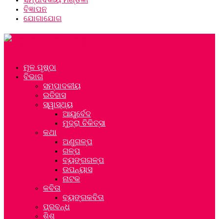
ବିଜ୍ଞାପନ
ଯୋଗାଯୋଗ
ମୂଳ ପୃଷ୍ଠା
ବିଭାଗ
ସମ୍ପାଦକୀୟ
ଇତିହାସ
ସ୍ୱାସ୍ଥ୍ୟ
ଆୟୁର୍ବେଦ
ମୁଦ୍ରା ଚିକିତ୍ସା
କଥା
ଅଣୁଗଳ୍ପ
ଗଳ୍ପ
ବ୍ୟଙ୍ଗଗଳ୍ପ
ଉପନ୍ୟାସ
ନାଟକ
କବିତା
ବ୍ୟଙ୍ଗକବିତା
ପ୍ରବନ୍ଧ
ଶିଶୁ