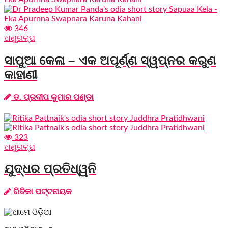
346
ଅଣୁଗଳ୍ପ
ସାପୁଆ କେଳା – ଏକ ଅପୂର୍ଣ୍ଣ ସ୍ୱପ୍ନର କରୁଣ
କାହାଣୀ
ଡ. ପ୍ରଦୀପ କୁମାର ପଣ୍ଡା
323
ଅଣୁଗଳ୍ପ
ଯୁଦ୍ଧର ପ୍ରତିଧ୍ୱନି
ରିତିକା ପଟ୍ଟନାୟକ