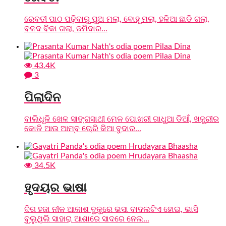
ରେବତୀ ପାଠ ପଢ଼ିବାରୁ ପୁଅ ମଲା, ବୋହୂ ମଲା, ହଳିଆ ଛାଡି ଗଲା,
ବଳଦ ବିକା ଗଲା, ଜମିଦାର...
43.4K
3
ପିଲାଦିନ
ବାଲିଧୂଳି ଖେଳ ସାଙ୍ଗସାଥୀ ମେଳ ପୋଖରୀ ଗାଧୁଆ ଡିଆଁ, ଖଜୁରୀର
କୋଳି ଆଉ ଆମ୍ବ ଚୋରି କିଆ ବୁଦାର...
34.5K
ହୃଦୟର ଭାଷା
ଦିଗ ହଜା ନୀଳ ଆକାଶ ବୁକୁରେ ଭସା ବାଦଲଟିଏ ହୋଇ, ଭାସି
ବୁଲୁଥିଲି ସାହାରା ଆଶାରେ ସାଦରେ ନେଲ...