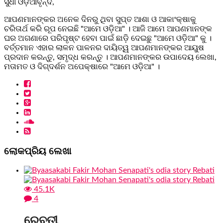
ସୁଧୀ ଓଡ଼ିଆବୃନ୍ଦ,
ଆପଣମାନଙ୍କର ଅନେକ ଦିନରୁ ଥିବା ସୁପ୍ତ ଆଶା ଓ ଆକାଂକ୍ଷାକୁ
ଚରିତାର୍ଥ କରି ରୂପ ନେଇଛି "ଆମେ ଓଡ଼ିଆ" । ଆଜି ଆମେ ଆପଣମାନଙ୍କ
ଘର ଅଗଣାରେ ପରିପୃଷ୍ଟ ହେବା ପାଇଁ ଛାଡ଼ି ଦେଇଛୁ "ଆମେ ଓଡ଼ିଆ" କୁ ।
ବର୍ତ୍ତମାନ ଏହାର ଲାଳନ ପାଳନର ଦାୟିତ୍ୱ ଆପଣମାନଙ୍କର ଆୟୁଷ
ପ୍ରଦାନ କରନ୍ତୁ, ସମୃଦ୍ଧ କରନ୍ତୁ । ଆପଣମାନଙ୍କର ଉପାଦେୟ ଲେଖା,
ମତାମତ ଓ ଦିଗ୍ଦର୍ଶନ ଅପେକ୍ଷାରେ "ଆମେ ଓଡ଼ିଆ" ।
ଲୋକପ୍ରିୟ ଲେଖା
45.1K
4
ରେବତୀ