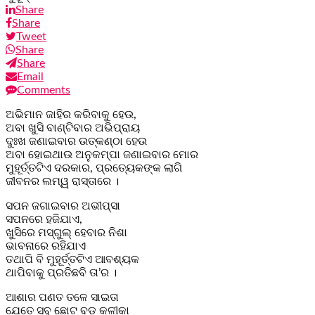
Share
Share
Tweet
Share
Share
Email
Comments
ଅଭିମାନ ଜାହିର କରିବାକୁ ହେଉ,
ଅବା ଖୁସି ବାଣ୍ଟିବାର ଅଭିପ୍ରାୟ
ଦୁଃଖ ଜଣାଇବାର ଉତ୍କଣ୍ଠା ହେଉ
ଅବା ହୋଇଥାଉ ଅନୁକମ୍ପା ଜଣାଇବାର ମୋର
ମୁହୂର୍ତ୍ତଟିଏ ଦରକାର, ପ୍ରତ୍ୟେକଙ୍କ ଲାଗି
ଜୀବନର ଲମ୍ୱ ରାସ୍ତାରେ ।
ସପନ ଜଗାଇବାର ଅଭୀପ୍ସା
ସପନରେ ହଜିଯାଏ,
ଖୁସିରେ ମସ୍‌ଗୁଲ୍ ହେବାର ନିଶା
ଭାବନାରେ ରହିଯାଏ
ତଥାପି ବି ମୁହୂର୍ତ୍ତଟିଏ ଆବଶ୍ୟକ
ଥାପିବାକୁ ପ୍ରତିଛବି ତା’ର ।
ଆଶାର ପଣତ ତଳେ ସାଇତା
ଯେତେ ସବୁ ଛୋଟ ବଡ଼ କଳୀକା