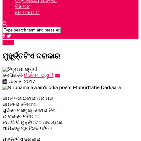
ସମ୍ପାଦକୀୟ ମଣ୍ଡଳୀ
ବିଜ୍ଞାପନ
ଯୋଗାଯୋଗ
କବିତା
ମୁହୂର୍ତ୍ତଟିଏ ଦରକାର
ଲେଖିଛନ୍ତି
ନିରୁପମା ସ୍ୱାଇଁ
July 9, 2017
ସପନ ଜଗାଇବାର ଅଭୀପ୍ସା
ସପନରେ ହଜିଯାଏ,
ଖୁସିରେ ମସ୍‌ଗୁଲ୍ ହେବାର ନିଶା
ଭାବନାରେ ରହିଯାଏ
ତଥାପି ବି ମୁହୂର୍ତ୍ତଟିଏ ଆବଶ୍ୟକ
ଥାପିବାକୁ ପ୍ରତିଛବି ତା’ର ।
ମୁହୂର୍ତ୍ତଟିଏ ଦରକାର