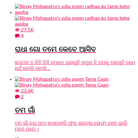
27.5K
4
ରାଧା ଗୋ ତମେ କେବେ ଆସିବ
କଦମ୍ବ ତ ନିତି ନିତି ମୋତେ ପଚାରୁଚି ଜମୁନା ବି ତମକୁ ଖୋଜୁଚି ତମେ
ନାହଁ ବୋଲି ବୋଲି...
23.6K
2
ତମ ଗାଁ
ତମ ଗାଁ ନଇ ପଠା କାଶତଣ୍ଡି ଫୁଲ ଶରତର ତୋଫା ଜହ୍ନ ଭାରି
ମନେ ପଡେ ।