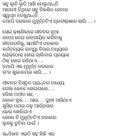
ସବୁ ଲୁଚି ଲୁଚି ଆଖି ମେଲୁଥାନ୍ତି
ଆଗାମୀ ତିଥିରେ ସବୁ ବିକଶିତ ହେବାର
ସ୍ୱପ୍ନ ଦେଖୁଥାନ୍ତି. . .
ତଥାପି ଦରକାର ମୁହୂର୍ତ୍ତଟିଏ ପ୍ରତୀକ୍ଷାର ଲାଗି. . . ।
ସେଇ କ୍ଷଣିକରେ ଜୀବନର ନୂଆ
ରଙ୍ଗ ନେଇ ରଙ୍ଗାୟିତ କରିବାକୁ
ଜୀବନଗତିକୁ, ସାଥୀଟିଏ ଦରକାର
କର୍ତ୍ତବ୍ୟର ଲମ୍ୱା ବିଚାର ମଧ୍ୟରେ
ରୋକ୍‌ଠୋକ୍ ହୋଇ ଚାଲିବାର ପ୍ରୟାସ
ଠିକ୍ ହୋଇ ରହିଥାଏ. . .
ତଥାପି ଏକ ମୁହୂର୍ତ୍ତ ଦରକାର
ତା’ର ଶୁଭାରମ୍ଭ ଲାଗି. . . ।
ଜୀବନର ବିସ୍ତୃତ ପ୍ରାନ୍ତର ମଧ୍ୟେ
ଦେଖା କେବେ ହୋଇଗଲେ. . .
ହଜିଲା ଅତୀତ ସହ,
କେତେ ଲୁହ. . . ଆଉ. . . ଦୁଃଖ ଆସିଥାଏ
ଖୁସିର ପଥର ତଳୁ ଆର୍ଦ୍ରତାର
ଢେଉ ଖେଳିଯାଏ
ହେଲେ ବି ମୁହୂର୍ତ୍ତଟିଏ ଦରକାର
ଲୁହକୁ ବୁଝିବା ପାଇଁ ।
ସନ୍ଦିହାନ ଏଇଠି ସବୁ କିଛି ଏଇ