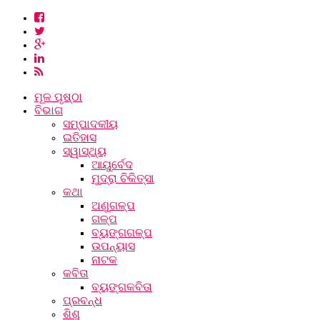
ମୂଳ ପୃଷ୍ଠା
ବିଭାଗ
ସମ୍ପାଦକୀୟ
ଇତିହାସ
ସ୍ୱାସ୍ଥ୍ୟ
ଆୟୁର୍ବେଦ
ମୁଦ୍ରା ଚିକିତ୍ସା
କଥା
ଅଣୁଗଳ୍ପ
ଗଳ୍ପ
ବ୍ୟଙ୍ଗଗଳ୍ପ
ଉପନ୍ୟାସ
ନାଟକ
କବିତା
ବ୍ୟଙ୍ଗକବିତା
ପ୍ରବନ୍ଧ
ଶିଶୁ