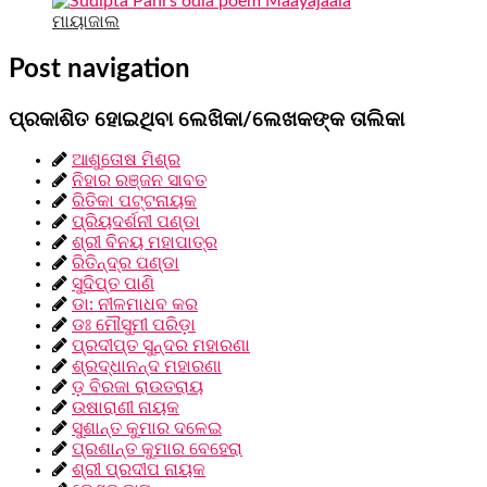
ମାୟାଜାଲ
Post navigation
ପ୍ରକାଶିତ ହୋଇଥିବା ଲେଖିକା/ଲେଖକଙ୍କ ତାଲିକା
ଆଶୁତୋଷ ମିଶ୍ର
ନିହାର ରଞ୍ଜନ ସାବତ
ରିତିକା ପଟ୍ଟନାୟକ
ପ୍ରିୟଦର୍ଶନୀ ପଣ୍ଡା
ଶ୍ରୀ ବିନୟ ମହାପାତ୍ର
ରିତିନ୍ଦ୍ର ପଣ୍ଡା
ସୁଦିପ୍ତ ପାଣି
ଡା: ନୀଳମାଧବ କର
ଡଃ ମୌସୁମୀ ପରିଡ଼ା
ପ୍ରଦୀପ୍ତ ସୁନ୍ଦର ମହାରଣା
ଶ୍ରଦ୍ଧାନନ୍ଦ ମହାରଣା
ଡ଼ ବିରଜା ରାଉତରାୟ
ଉଷାରାଣୀ ନାୟକ
ସୁଶାନ୍ତ କୁମାର ଦଳେଇ
ପ୍ରଶାନ୍ତ କୁମାର ବେହେରା
ଶ୍ରୀ ପ୍ରଦୀପ ନାୟକ