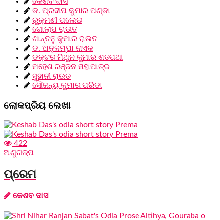
କେଶବ ଦାସ
ଡ. ପ୍ରଦୀପ କୁମାର ପଣ୍ଡା
ରୁକ୍ମଣୀ ପଲେଇ
ଗୋଲାପ ରାଉତ
ଶାନ୍ତନୁ କୁମାର ରାଉତ
ଡ. ଅନୁକମ୍ପା ନାଏକ
ଡକ୍ଟର ମିଥୁନ କୁମାର ଶତପଥୀ
ମହେଶ ରଞ୍ଜନ ମହାପାତ୍ର
ସୁହାନୀ ରାଉତ
ସୌଜନ୍ୟ କୁମାର ପରିଡା
ଲୋକପ୍ରିୟ ଲେଖା
422
ଅଣୁଗଳ୍ପ
ପ୍ରେମ
କେଶବ ଦାସ