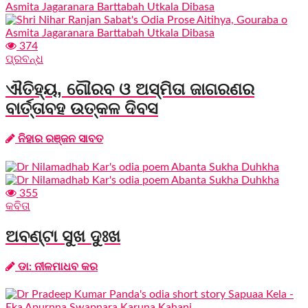
374
ପ୍ରବନ୍ଧ
ଐତିହ୍ୟ, ଗୌରବ ଓ ଅସ୍ମିତା ଜାଗରଣର
ବାର୍ତ୍ତାବହ ଉତ୍କଳ ଦିବସ
ନିହାର ରଞ୍ଜନ ସାବତ
355
କବିତା
ଅବଣ୍ଟା ସୁଖ ଦୁଃଖ
ଡା: ନୀଳମାଧବ କର