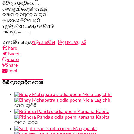
ବିଚିତ୍ର ସୃଷ୍ଟିରେ. . .
ବେପରୁଆ ଭଙ୍ଗୀ ସମୟର
ତଥାପି ବି ବଞ୍ଚିବାର ଲାଗି
ଜୀବନରେ ଜିତିବା ଲାଗି
ମୁହୂର୍ତ୍ତଟିଏ ଆବଶ୍ୟକ ନିହାତି
ଆବଶ୍ୟକ. . . ।
ସମ୍ପର୍କିତ ଶବ୍ଦ:
ଓଡ଼ିଆ କବିତା
,
ନିରୁପମା ସ୍ୱାଇଁ
Share
Tweet
Share
Share
Email
କିଛି ପ୍ରସ୍ତାବିତ ଲେଖା
ମେଳା ଲାଗିଛି
କାମନା କବିତା