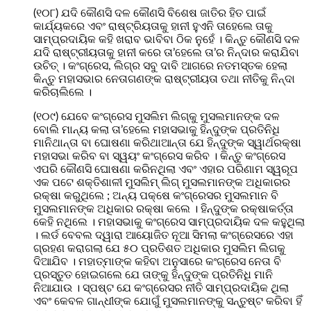
(୧୦୮) ଯଦି କୌଣସି ଦଳ କୌଣସି ବିଶେଷ ଜାତିର ହିତ ପାଇଁ
କାର୍ଯ୍ୟକରେ ଏବଂ ରାଷ୍ଟ୍ରିୟତାକୁ ହାନୀ ହୁଏନି ତାହେଲେ ତାକୁ
ସାମ୍ପ୍ରଦାୟିକ କହି ଖରାବ ଭାବିବା ଠିକ ନୁହେଁ । କିନ୍ତୁ କୌଣସି ଦଳ
ଯଦି ରାଷ୍ଟ୍ରୀୟତାକୁ ହାନୀ କରେ ତା’ହେଲେ ତା’ର ନିନ୍ଦାର କରାଯିବା
ଉଚିତ୍ । କଂଗ୍ରେସ, ଲିଗ୍‌ର ସବୁ ଦାବି ଆଗରେ ନତମସ୍ତକ ହେଲା
କିନ୍ତୁ ମହାସଭାର ନେତାଗଣଙ୍କ ରାଷ୍ଟ୍ରୀୟତା ତଥା ନୀତିକୁ ନିନ୍ଦା
କରିଚାଲିଲେ ।
(୧୦୯) ଯେବେ କଂଗ୍ରେସ ମୁସଲିମ ଲିଗ୍‌କୁ ମୁସଲମାନଙ୍କ ଦଳ
ବୋଲି ମାନ୍ୟ କଲା ତା’ହେଲେ ମହାସଭାକୁ ହିନ୍ଦୁଙ୍କ ପ୍ରତିନିଧି
ମାନିଥାନ୍ତା ବା ଘୋଷଣା କରିଥାଆନ୍ତା ଯେ ହିନ୍ଦୁଙ୍କ ସ୍ୱାର୍ଥରକ୍ଷା
ମହାସଭା କରିବ ବା ସ୍ୱୟଂ କଂଗ୍ରେସ କରିବ । କିନ୍ତୁ କଂଗ୍ରେସ
ଏପରି କୌଣସି ଘୋଷଣା କରିନଥିଲା ଏବଂ ଏହାର ପରିଣାମ ସ୍ୱରୂପ
ଏକ ପଟେ ଶକ୍ତିଶାଳୀ ମୁସଲିମ୍‌ ଲିଗ୍‌ ମୁସଲମାନଙ୍କ ଅଧିକାରର
ରକ୍ଷା କରୁଥିଲେ ; ଅନ୍ୟ ପକ୍ଷେ କଂଗ୍ରେସର ମୁସଲମାନ ବି
ମୁସଲମାନଙ୍କ ଅଧିକାର ରକ୍ଷା କଲେ । ହିନ୍ଦୁଙ୍କ ରକ୍ଷାକର୍ତ୍ତା
କେହି ନଥିଲେ । ମହାସଭାକୁ କଂଗ୍ରେସ ସାମ୍ପ୍ରଦାୟିକ ଦଳ କହୁଥିଲା
। ଲର୍ଡ ବେବଲ ଦ୍ୱାରା ଆୟୋଜିତ ନୂଆ ସିମଲା କଂଗ୍ରେସରେ ଏହା
ଗ୍ରହଣ କରାଗଲା ଯେ ୫୦ ପ୍ରତିଶତ ଅଧିକାର ମୁସଲିମ ଲିଗକୁ
ଦିଆଯିବ । ମହାତ୍ମାଙ୍କ କହିବା ଅନୁସାରେ କଂଗ୍ରେସ ନେତା ବି
ପ୍ରସ୍ତୁତ ହୋଇଗଲେ ଯେ ତାଙ୍କୁ ହିନ୍ଦୁଙ୍କ ପ୍ରତିନିଧି ମାନି
ନିଆଯାଉ । ସ୍ପଷ୍ଟ ଯେ କଂଗ୍ରେସର ନୀତି ସାମ୍ପ୍ରଦାୟିକ ଥିଲା
ଏବଂ କେବଳ ଗାନ୍ଧୀଙ୍କ ଯୋଗୁଁ ମୁସଲମାନଙ୍କୁ ସନ୍ତୁଷ୍ଟ କରିବା ହିଁ