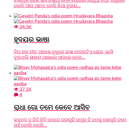
ବାଲିଧୂଳି ଖେଳ ସାଙ୍ଗସାଥୀ ମେଳ ପୋଖରୀ ଗାଧୁଆ ଡିଆଁ, ଖଜୁରୀର
କୋଳି ଆଉ ଆମ୍ବ ଚୋରି କିଆ ବୁଦାର...
34.5K
ହୃଦୟର ଭାଷା
ଦିଗ ହଜା ନୀଳ ଆକାଶ ବୁକୁରେ ଭସା ବାଦଲଟିଏ ହୋଇ, ଭାସି
ବୁଲୁଥିଲି ସାହାରା ଆଶାରେ ସାଦରେ ନେଲ...
27.5K
4
ରାଧା ଗୋ ତମେ କେବେ ଆସିବ
କଦମ୍ବ ତ ନିତି ନିତି ମୋତେ ପଚାରୁଚି ଜମୁନା ବି ତମକୁ ଖୋଜୁଚି ତମେ
ନାହଁ ବୋଲି ବୋଲି...