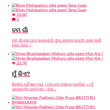
23.6K
2
ତମ ଗାଁ
ତମ ଗାଁ ନଇ ପଠା କାଶତଣ୍ଡି ଫୁଲ ଶରତର ତୋଫା ଜହ୍ନ ଭାରି
ମନେ ପଡେ ।
22.7K
ମୁଁ କିଏ?
ନିର୍ଲେପ ମୁହିଁ ଜ୍ଞାନ ମୟ । ଅଜନ୍ମା ଅସଙ୍ଗ ଅକ୍ରିୟ ।। ମୁଁ
ପରମାତ୍ମା ପରାତ୍ପର । ମନ...