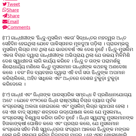
Tweet
Share
Share
Email
Comments
(୮୮) ଗାନ୍ଧୀଜୀଙ୍କ ‘ହିନ୍ଦୁ-ମୁସଲିମ ଏକତା’ ସିଦ୍ଧାନ୍ତର ମହତ୍ୱର ଅନ୍ତ
ସେହିଦିନ ହେଇଥିଲା ଯେବେ ପାକିସ୍ତାନର ମୂଳଦୁଆ ପଡ଼ିଲା । ପ୍ରାରମ୍ଭରୁ
ମୁସଲିମ୍‌ ଲିଗ୍‌ର ମତ ଥିଲା ଯେ ଭାରତବର୍ଷ ଏକ ଦେଶ ନୁହେଁ । ହିନ୍ଦୁ-ମୁସଲିମ
ଏକତା ବିଚାର ଦ୍ୱାରା ଗାନ୍ଧୀଜୀଙ୍କ ଅଭିପ୍ରାୟ ଥିଲା ଯେ ଉଭୟ ମିଳିମିଶି
ଦେଶ ସ୍ୱାଧୀନତା ଲାଗି କାର୍ଯ୍ୟ କରିବେ । ହିନ୍ଦୁ ତ ତାଙ୍କ ପରାମର୍ଶକୁ
ଶିରୋଧାର୍ଯ୍ୟ ମଣିଲେ କିନ୍ତୁ ମୁସଲମାନ ଗାନ୍ଧୀଙ୍କ କଥନକୁ ଅଣଦେଖା
କଲେ । ବରଂ ନିଜ ବ୍ୟବହାର ଦ୍ୱାରା ଏହି ବର୍ଗ ସଦା ହିନ୍ଦୁଙ୍କ ଅପମାନ
କରିଚାଲିଲେ, ଅହିତ ସାଧିଲେ ଏବଂ ଅନ୍ତରେ ଦେଶର ଟୁକୁଡ଼ା ଟୁକୁଡ଼ା
କରିଦେଲେ ।
(୮୯) ଗାନ୍ଧୀ ଏବଂ ଜିନ୍ନାଙ୍କ ପାରସ୍ପରିକ ସମ୍ବନ୍ଧ ବି ପ୍ରଣିଧାନଯୋଗ୍ୟ
ଅଟେ । ଯେବେ ୧୯୨୦ରେ ଜିନ୍ନା ରାଷ୍ଟ୍ରୀୟ ବିଚାର ତ୍ୟାଗ ପୂର୍ବକ
କଂଗ୍ରେସରୁ ଅଲଗା ହୋଇଗଲେ ଏବଂ ମୁସଲିମ୍‌ ଲିଗ୍‌ର ସ୍ଥାପନା ହେଲା ।
ସେ ଏହା ବାଦ୍ ସ୍ପଷ୍ଟ ଶବ୍ଦରେ ଉଦ୍ଘୋଷଣା କଲେ ଯେ ମୁସଲମାନ୍‌
କଂଗ୍ରେସକୁ ବିଶ୍ୱାସ କରିବା ଉଚିତ ନୁହେଁ । ଜିନ୍ନା ସ୍ୱୟଂକୁ ମୁସଲମାନଙ୍କ
ହିତାକାଙ୍କ୍ଷୀ ଘୋଷିତ କଲେ ଏବଂ ପ୍ରଚାର କଲେ, ଯେ ମୁସଲମାନ
କଂଗ୍ରେସ ସହିତ ମିଶି ସ୍ୱତନ୍ତ୍ରତା ସଂଗ୍ରାମ ଆଳରେ ହିନ୍ଦୁଙ୍କ ମଙ୍ଗଳ
ହେଲା ଭଳି ସହାୟତା କରିବା ବିଡ଼ମ୍ବନା ମାତ୍ର । ସେ ଏସବୁ ଖୋଲାଖୋଲି