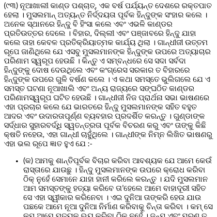
(୯୩) ନୂଆଖାଲୀ କାଣ୍ଡ ପଶ୍ଚାତ୍, ଏକ ବର୍ଷ ପର୍ଯ୍ୟନ୍ତ ଦେଶରେ ରକ୍ତପାତ
ହେଲା । ମୁସଲମାନ୍‌ ଅତ୍ୟନ୍ତ ନିର୍ଦ୍ଦୟତା ପୂର୍ବକ ହିନ୍ଦୁଙ୍କ ସଂହାର କଲେ ।
ଅନେକ ସ୍ଥାନରେ ହିନ୍ଦୁ ବି ହିଂସା କଲେ ଏବଂ ଏଭଳି କାଣ୍ଡର
ପ୍ରତିଉତ୍ତର ଦେଲେ । ବିହାର, ଦିଲ୍ଲୀ ଏବଂ ପଞ୍ଜାବରେ ହିନ୍ଦୁ ଯାହା
କଲେ ତାହା କେବଳ ପ୍ରତିକ୍ରିୟାତ୍ମକ କାର୍ଯ୍ୟ ଥିଲା । ଗାନ୍ଧୀଜୀ ଉତ୍ତମ
ରୂପେ ଜାଣିଥିଲେ ଯେ ଏସବୁ ମୁସଲମାନଙ୍କ ହିନ୍ଦୁଙ୍କ ଉପରେ ଅତ୍ୟାଚାର
ପରିଣାମ ସ୍ୱରୂପ ହେଉଛି । କିନ୍ତୁ ଏ ସମ୍ବନ୍ଧରେ ସେ ସଦା ସର୍ବଦା
ହିନ୍ଦୁଙ୍କୁ ଦୋଷ ଦେଉଥିଲେ ଏବଂ କଂଗ୍ରେସ ସରକାର ତ ବିହାରରେ
ହିନ୍ଦୁଙ୍କ ଉପରେ ଗୁଳି ବର୍ଷଣ କଲେ । ଏ କଥା ସମସ୍ତେ ଭୁଲିଗଲେ ଯେ ଏ
ସମସ୍ତ ଘଟଣା ନୂଆଖାଲି ଏବଂ ଅନ୍ୟ ରାଜ୍ୟରେ ସଙ୍ଘଠିତ କାଣ୍ଡର
ପରିଣାମସ୍ୱରୂପ ଘଟିତ ହେଉଛି । ଗାନ୍ଧୀଜୀ ନିଜ ପ୍ରାର୍ଥନା ସଭା ଭାଷଣରେ
ଏହା ପ୍ରଚାର କଲେ ଯେ ଭାରତରେ ହିନ୍ଦୁ ମୁସଲମାନଙ୍କ ସହିତ ବହୁତ
ଆଦର ଏବଂ ଉଦାରତାପୂର୍ଣ୍ଣ ବ୍ୟବହାର ପ୍ରଦର୍ଶିତ କରନ୍ତୁ । ଗୁଣ୍ଡାଙ୍କ
ସର୍ଦ୍ଧାର ସୁହାରବର୍ଦ୍ଧି ସ୍ୱତନ୍ତ୍ରତା ପୂର୍ବକ ବିଚରଣ କରୁ ଏବଂ ତାଙ୍କୁ କିଛି
କ୍ଷତି ନହେଉ, ଏହା ଗାନ୍ଧୀ ଚାହୁଁଥିଲେ । ଗାନ୍ଧୀଙ୍କ ନିମ୍ନ ଲିଖିତ ଭାଷଣରୁ
ଏହା ଭଲ ରୂପେ ଜ୍ଞାତ ହୁଏ ଯେ :-
(କ) ଆମକୁ ଶାନ୍ତିପୂର୍ବକ ବିଚାର କରିବା ଆବଶ୍ୟକ ଯେ ଆମେ କେଉଁ
ରାସ୍ତାରେ ଯାଉଛୁ । ହିନ୍ଦୁ ମୁସଲମାନଙ୍କ ଉପରେ କ୍ରୋଧ କରିବା
ଠିକ୍ ନୁହେଁ ସେମାନେ ଯାହା ହାନୀ କରିଲେ କରନ୍ତୁ । ଯଦି ମୁସଲମାନ
ଆମ ସମସ୍ତଙ୍କୁ ହତ୍ୟା କରିବେ ତା’ହେଲେ ଆମେ ବାହାଦୂରୀ ସହିତ
ସେ ଏହା ସ୍ୱୀକାର କରିନେବା । ଏଇ ଦୁନିଆ ତାଙ୍କରି ହେଉ ଯାଉ
ପଛକେ ଆମେ ନୂଆ ଦୁନିଆ ନିର୍ମାଣ କରିବାକୁ ଚିନ୍ତା କରିବା । କମ୍ ସେ
କମ୍ ଆମେ ମୃତ୍ୟୁକୁ ଭୟ କରିବା ଠିକ୍ ନୁହେଁ । ଜନ୍ମ ଏବଂ ମରଣ ତ