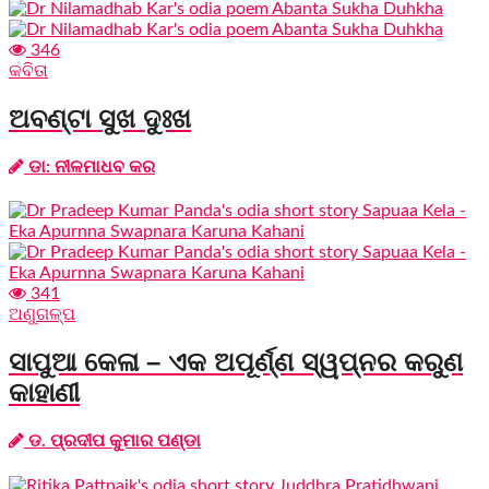
346
କବିତା
ଅବଣ୍ଟା ସୁଖ ଦୁଃଖ
ଡା: ନୀଳମାଧବ କର
341
ଅଣୁଗଳ୍ପ
ସାପୁଆ କେଳା – ଏକ ଅପୂର୍ଣ୍ଣ ସ୍ୱପ୍ନର କରୁଣ
କାହାଣୀ
ଡ. ପ୍ରଦୀପ କୁମାର ପଣ୍ଡା