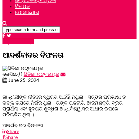
ସମ୍ପାଦକୀୟ ମଣ୍ଡଳୀ
ବିଜ୍ଞାପନ
ଯୋଗାଯୋଗ
ଅନୁବାଦ ସାହିତ୍ୟ
ଆଦର୍ଶବାଦର ବିଫଳତା
ଲେଖିଛନ୍ତି
ରିତିକା ପଟ୍ଟନାୟକ
June 25, 2024
ଗାନ୍ଧୀଜୀଙ୍କ ନୀତିରେ ସ୍ଥିରତା ଆଦୌ ନଥିଲା । ସତ୍ୟର ପରିଭାଷା ତ
ତାଙ୍କ ଉପରେ ନିର୍ଭର ଥିଲା । ତାଙ୍କ ରାଜନୀତି, ଆତ୍ମଶକ୍ତି, ବ୍ରତ,
ପ୍ରାର୍ଥନା ଏବଂ ହୃଦୟର ଶୁଦ୍ଧତା ଅନ୍ଧବିଶ୍ୱାସର ଆଧାର ଉପରେ
ପରିଚାଳିତ ଥିଲା ।
ଆଦର୍ଶବାଦର ବିଫଳତା
Share
Share