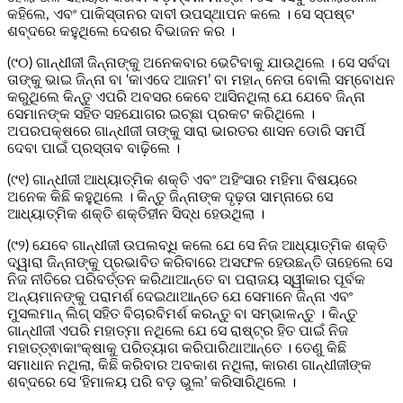
କହିଲେ, ଏବଂ ପାକିସ୍ତାନର ଦାବୀ ଉପସ୍ଥାପନ କଲେ । ସେ ସ୍ପଷ୍ଟ
ଶବ୍ଦରେ କହୁଥିଲେ ଦେଶର ବିଭାଜନ କର ।
(୯୦) ଗାନ୍ଧୀଜୀ ଜିନ୍ନାଙ୍କୁ ଅନେକବାର ଭେଟିବାକୁ ଯାଉଥିଲେ । ସେ ସର୍ବଦା
ତାଙ୍କୁ ଭାଇ ଜିନ୍ନା ବା ‘କାଏଦେ ଆଜମ’ ବା ମହାନ୍ ନେତା ବୋଲି ସମ୍ବୋଧନ
କରୁଥିଲେ କିନ୍ତୁ ଏପରି ଅବସର କେବେ ଆସିନଥିଲା ଯେ ଯେବେ ଜିନ୍ନା
ସେମାନଙ୍କ ସହିତ ସହଯୋଗର ଇଚ୍ଛା ପ୍ରକଟ କରିଥିଲେ ।
ଅପରପକ୍ଷରେ ଗାନ୍ଧୀଜୀ ତାଙ୍କୁ ସାରା ଭାରତର ଶାସନ ଡୋରି ସମର୍ପି
ଦେବା ପାଇଁ ପ୍ରସ୍ତାବ ବାଢ଼ିଲେ ।
(୯୧) ଗାନ୍ଧୀଜୀ ଆଧ୍ୟାତ୍ମିକ ଶକ୍ତି ଏବଂ ଅହିଂସାର ମହିମା ବିଷୟରେ
ଅନେକ କିଛି କହୁଥିଲେ । କିନ୍ତୁ ଜିନ୍ନାଙ୍କ ଦୃଢ଼ତା ସାମ୍ନାରେ ସେ
ଆଧ୍ୟାତ୍ମିକ ଶକ୍ତି ଶକ୍ତିହୀନ ସିଦ୍ଧ ହେଉଥିଲା ।
(୯୨) ଯେବେ ଗାନ୍ଧୀଜୀ ଉପଲବ୍ଧି କଲେ ଯେ ସେ ନିଜ ଆଧ୍ୟାତ୍ମିକ ଶକ୍ତି
ଦ୍ୱାରା ଜିନ୍ନାଙ୍କୁ ପ୍ରଭାବିତ କରିବାରେ ଅସଫଳ ହେଉଛନ୍ତି ତାହେଲେ ସେ
ନିଜ ନୀତିରେ ପରିବର୍ତ୍ତନ କରିଥାଆନ୍ତେ ବା ପରାଜୟ ସ୍ୱୀକାର ପୂର୍ବକ
ଅନ୍ୟମାନଙ୍କୁ ପରାମର୍ଶ ଦେଇଥାଆନ୍ତେ ଯେ ସେମାନେ ଜିନ୍ନା ଏବଂ
ମୁସଲମାନ୍‌ ଲିଗ୍‌ ସହିତ ବିଚାରବିମର୍ଶ କରନ୍ତୁ ବା ସମ୍ଭାଳନ୍ତୁ । କିନ୍ତୁ
ଗାନ୍ଧୀଜୀ ଏପରି ମହାତ୍ମା ନଥିଲେ ଯେ ସେ ରାଷ୍ଟ୍ର ହିତ ପାଇଁ ନିଜ
ମହାତ୍ତ୍ଵାକାଂକ୍ଷାକୁ ପରିତ୍ୟାଗ କରିପାରିଥାଆନ୍ତେ । ତେଣୁ କିଛି
ସମାଧାନ ନଥିଲା, କିଛି କରିବାର ଅବକାଶ ନଥିଲା, କାରଣ ଗାନ୍ଧୀଜୀଙ୍କ
ଶବ୍ଦରେ ସେ ‘ହିମାଳୟ ପରି ବଡ଼ ଭୁଲ’ କରିସାରିଥିଲେ ।