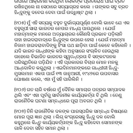
ଉପରେ ଆକ୍ରମଣ କରିଥିବା ଲୋକଙ୍କ ପ୍ରତିରୋଧ ପାଇଁ ବ୍ରତ
ରଖିନଥିଲେ ନା ସେଠାରେ ସତ୍ୟାଗ୍ରହ କଲେ । ତାଙ୍କର ସବୁ ବ୍ରତ
ହିନ୍ଦୁଙ୍କୁ ଦବେଇ ଦେବା ପାଇଁ ଉଦ୍ଧିଷ୍ଟ ଥିଲା ।
(୧୦୫) ମୁଁ ଏହି ସତ୍ୟକୁ ବହୁତ ଦୁର୍ଭାଗ୍ୟପୂର୍ଣ୍ଣ ବୋଲି ଭାବେ ଯେ ଏକ
ବହୁରୂପୀ ସାରା ଭାରତର ନେତାର ମାନ୍ୟ ପାଉଥିଲେ । ଯେଉଁ
ମହାତ୍ମାଙ୍କ ମନରେ ଅତ୍ୟାଚାରର କୌଣସି ପ୍ରଭାବ ପଡ଼ିଲାନି
ତାହା ହାଇଦରାବାଦ୍‌ରେ ହିନ୍ଦୁଙ୍କ ଉପରେ ହେଲା । ଯେଉଁ ମହାତ୍ମା
ନିଜାମ ହାଇଦରାବାଦିଙ୍କୁ ହିଂସା ପଥ ଛାଡ଼ିବା ପାଇଁ କେବେ କହିଲେନି ।
ଯଦି ଭାରତ ଗାନ୍ଧୀଙ୍କ କହିବା ଅନୁସାରେ ସଂଚାଳିତ ହେଉଥିଲା
ତାହେଲେ ବିଭାଜିତ ଭାରତର ସ୍ୱତନ୍ତ୍ରତା ବି ସଙ୍କଟଜନକ
ପରିସ୍ଥିତିରେ ପଡ଼ିଯିବ । ଏହି ପ୍ରକାରର ବିଚାର ମୋନ ମନକୁ
ଆନ୍ଦୋଳିତ କରୁଥିଲା । ଏଇଦିନମାନଙ୍କରେ ଗାନ୍ଧୀଜୀ ହିନ୍ଦୁ-
ମୁସଲମାନ ଏକତା ପାଇଁ ୧୩ ଜାନୁଆରୀ, ୧୯୪୭ରେ ଉପବାସର
ଘୋଷଣା କଲେ, ଏହା ମୁଁ ସହି ପାରିଲିନି ।
(୧୦୬) ଗତ ଚାରି ବର୍ଷରେ ମୁଁ ଦୈନିକ ସମାଚାର ପତ୍ରର ସମ୍ପାଦକ
ଥିଲି ଏବଂ ଏହା ପୂର୍ବରୁ ସାର୍ବଜନୀକ କାର୍ଯ୍ୟକର୍ତ୍ତା ବି ଥିଲି । ତେଣୁ
ରାଜନୈତିକ ଘଟଣା ସମ୍ବନ୍ଧରେ ପୂରା ଅବଗତ ଥିଲି ।
(୧୦୭) ତିନି ରାଜନୈତିକ ଦଳଙ୍କ ପାରସ୍ପରିକ ସମ୍ବନ୍ଧ ବିଷୟରେ
ମୋର ପୂରା ଜ୍ଞାନ ଥିଲା । ଲିଗ୍‌ କଂଗ୍ରେସକୁ ହିନ୍ଦୁ ଦଳ ବୋଲି
କହୁଥିଲେ କିନ୍ତୁ କାର୍ଯ୍ୟକର୍ତ୍ତାଙ୍କ ହିନ୍ଦୁ କହିଦେବା ସେମାନଙ୍କ
ଗାଳି ଦେବା ସହିତ ସମାନ ଥିଲା ।