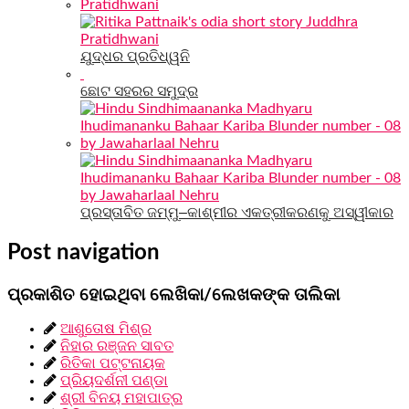
ଯୁଦ୍ଧର ପ୍ରତିଧ୍ୱନି
ଛୋଟ ସହରର ସମୁଦ୍ର
ପ୍ରସ୍ତାବିତ ଜମ୍ମୁ–କାଶ୍ମୀର ଏକତ୍ରୀକରଣକୁ ଅସ୍ୱୀକାର
Post navigation
ପ୍ରକାଶିତ ହୋଇଥିବା ଲେଖିକା/ଲେଖକଙ୍କ ତାଲିକା
ଆଶୁତୋଷ ମିଶ୍ର
ନିହାର ରଞ୍ଜନ ସାବତ
ରିତିକା ପଟ୍ଟନାୟକ
ପ୍ରିୟଦର୍ଶନୀ ପଣ୍ଡା
ଶ୍ରୀ ବିନୟ ମହାପାତ୍ର