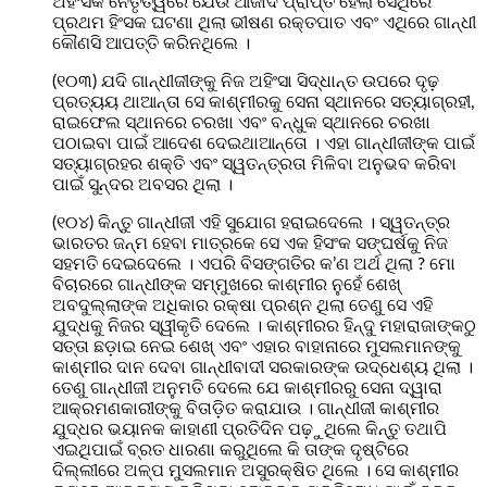
ଅହିଂସକ ନେତୃତ୍ୱରେ ଯେଉଁ ଆଜାଦି ପ୍ରାପ୍ତ ହେଲା ସେଥିରେ
ପ୍ରଥମ ହିଂସକ ଘଟଣା ଥିଲା ଭୀଷଣ ରକ୍ତପାତ ଏବଂ ଏଥିରେ ଗାନ୍ଧୀ
କୌଣସି ଆପତ୍ତି କରିନଥିଲେ ।
(୧୦୩) ଯଦି ଗାନ୍ଧୀଜୀଙ୍କୁ ନିଜ ଅହିଂସା ସିଦ୍ଧାନ୍ତ ଉପରେ ଦୃଢ଼
ପ୍ରତ୍ୟୟ ଥାଆନ୍ତା ସେ କାଶ୍ମୀରକୁ ସେନା ସ୍ଥାନରେ ସତ୍ୟାଗ୍ରହୀ,
ରାଇଫେଲ ସ୍ଥାନରେ ଚରଖା ଏବଂ ବନ୍ଧୁକ ସ୍ଥାନରେ ଚରଖା
ପଠାଇବା ପାଇଁ ଆଦେଶ ଦେଇଥାଆନ୍ତୋ । ଏହା ଗାନ୍ଧୀଜୀଙ୍କ ପାଇଁ
ସତ୍ୟାଗ୍ରହର ଶକ୍ତି ଏବଂ ସ୍ୱତନ୍ତ୍ରତା ମିଳିବା ଅନୁଭବ କରିବା
ପାଇଁ ସୁନ୍ଦର ଅବସର ଥିଲା ।
(୧୦୪) କିନ୍ତୁ ଗାନ୍ଧୀଜୀ ଏହି ସୁଯୋଗ ହରାଇଦେଲେ । ସ୍ୱତନ୍ତ୍ର
ଭାରତର ଜନ୍ମ ହେବା ମାତ୍ରକେ ସେ ଏକ ହିସଂକ ସଙ୍ଘର୍ଷକୁ ନିଜ
ସହମତି ଦେଇଦେଲେ । ଏପରି ବିସଙ୍ଗତିର କ’ଣ ଅର୍ଥ ଥିଲା ? ମୋ
ବିଚାରରେ ଗାନ୍ଧୀଙ୍କ ସମ୍ମୁଖରେ କାଶ୍ମୀର ନୁହେଁ ଶେଖ୍‌
ଅବଦୁଲ୍ଲାଙ୍କ ଅଧିକାର ରକ୍ଷା ପ୍ରଶ୍ନ ଥିଲା ତେଣୁ ସେ ଏହି
ଯୁଦ୍ଧକୁ ନିଜର ସ୍ୱୀକୃତି ଦେଲେ । କାଶ୍ମୀରର ହିନ୍ଦୁ ମହାରାଜାଙ୍କଠୁ
ସତ୍ତା ଛଡ଼ାଇ ନେଇ ଶେଖ୍‌ ଏବଂ ଏହାର ବାହାନାରେ ମୁସଲମାନଙ୍କୁ
କାଶ୍ମୀର ଦାନ ଦେବା ଗାନ୍ଧୀବାଦୀ ସରକାରଙ୍କ ଉଦ୍ଧେଶ୍ୟ ଥିଲା ।
ତେଣୁ ଗାନ୍ଧୀଜୀ ଅନୁମତି ଦେଲେ ଯେ କାଶ୍ମୀରରୁ ସେନା ଦ୍ୱାରା
ଆକ୍ରମଣକାରୀଙ୍କୁ ବିତାଡ଼ିତ କରାଯାଉ । ଗାନ୍ଧୀଜୀ କାଶ୍ମୀର
ଯୁଦ୍ଧର ଭୟାନକ କାହାଣୀ ପ୍ରତିଦିନ ପଢ଼ୁଥିଲେ କିନ୍ତୁ ତଥାପି
ଏଇଥିପାଇଁ ବ୍ରତ ଧାରଣା କରୁଥିଲେ କି ତାଙ୍କ ଦୃଷ୍ଟିରେ
ଦିଲ୍ଲୀରେ ଅଳ୍ପ ମୁସଲମାନ ଅସୁରକ୍ଷିତ ଥିଲେ । ସେ କାଶ୍ମୀର