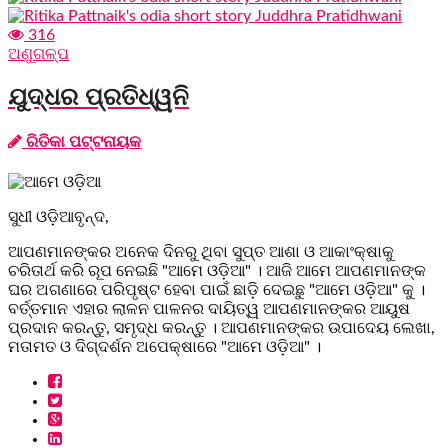
316
ଅଣୁଗଳ୍ପ
ଯୁଦ୍ଧର ପ୍ରତିଧ୍ୱନି
ରିତିକା ପଟ୍ଟନାୟକ
ସୁଧୀ ଓଡ଼ିଆବୃନ୍ଦ,
ଆପଣମାନଙ୍କର ଅନେକ ଦିନରୁ ଥିବା ସୁପ୍ତ ଆଶା ଓ ଆକାଂକ୍ଷାକୁ
ଚରିତାର୍ଥ କରି ରୂପ ନେଇଛି "ଆମେ ଓଡ଼ିଆ" । ଆଜି ଆମେ ଆପଣମାନଙ୍କ
ଘର ଅଗଣାରେ ପରିପୃଷ୍ଟ ହେବା ପାଇଁ ଛାଡ଼ି ଦେଇଛୁ "ଆମେ ଓଡ଼ିଆ" କୁ ।
ବର୍ତ୍ତମାନ ଏହାର ଲାଳନ ପାଳନର ଦାୟିତ୍ୱ ଆପଣମାନଙ୍କର ଆୟୁଷ
ପ୍ରଦାନ କରନ୍ତୁ, ସମୃଦ୍ଧ କରନ୍ତୁ । ଆପଣମାନଙ୍କର ଉପାଦେୟ ଲେଖା,
ମତାମତ ଓ ଦିଗ୍ଦର୍ଶନ ଅପେକ୍ଷାରେ "ଆମେ ଓଡ଼ିଆ" ।