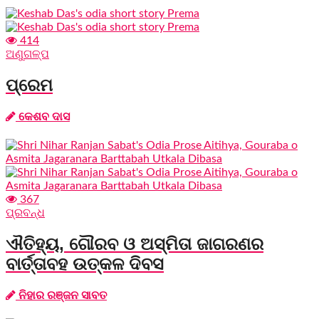
414
ଅଣୁଗଳ୍ପ
ପ୍ରେମ
କେଶବ ଦାସ
367
ପ୍ରବନ୍ଧ
ଐତିହ୍ୟ, ଗୌରବ ଓ ଅସ୍ମିତା ଜାଗରଣର
ବାର୍ତ୍ତାବହ ଉତ୍କଳ ଦିବସ
ନିହାର ରଞ୍ଜନ ସାବତ