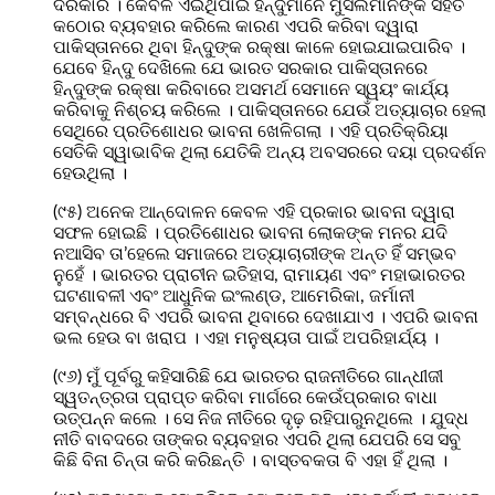
ଦରକାର । କେବଳ ଏଇଥିପାଇଁ ହିନ୍ଦୁମାନେ ମୁସଲମାନଙ୍କ ସହିତ
କଠୋର ବ୍ୟବହାର କରିଲେ କାରଣ ଏପରି କରିବା ଦ୍ୱାରା
ପାକିସ୍ତାନରେ ଥିବା ହିନ୍ଦୁଙ୍କ ରକ୍ଷା କାଳେ ହୋଇଯାଇପାରିବ ।
ଯେବେ ହିନ୍ଦୁ ଦେଖିଲେ ଯେ ଭାରତ ସରକାର ପାକିସ୍ତାନରେ
ହିନ୍ଦୁଙ୍କ ରକ୍ଷା କରିବାରେ ଅସମର୍ଥ ସେମାନେ ସ୍ୱୟଂ କାର୍ଯ୍ୟ
କରିବାକୁ ନିଶ୍ଚୟ କରିଲେ । ପାକିସ୍ତାନରେ ଯେଉଁ ଅତ୍ୟାଚାର ହେଲା
ସେଥିରେ ପ୍ରତିଶୋଧର ଭାବନା ଖେଳିଗଲା । ଏହି ପ୍ରତିକ୍ରିୟା
ସେତିକି ସ୍ୱାଭାବିକ ଥିଲା ଯେତିକି ଅନ୍ୟ ଅବସରରେ ଦୟା ପ୍ରଦର୍ଶନ
ହେଉଥିଲା ।
(୯୫) ଅନେକ ଆନ୍ଦୋଳନ କେବଳ ଏହି ପ୍ରକାର ଭାବନା ଦ୍ୱାରା
ସଫଳ ହୋଇଛି । ପ୍ରତିଶୋଧର ଭାବନା ଲୋକଙ୍କ ମନର ଯଦି
ନଆସିବ ତା’ହେଲେ ସମାଜରେ ଅତ୍ୟାଚାରୀଙ୍କ ଅନ୍ତ ହିଁ ସମ୍ଭବ
ନୁହେଁ । ଭାରତର ପ୍ରାଚୀନ ଇତିହାସ, ରାମାୟଣ ଏବଂ ମହାଭାରତର
ଘଟଣାବଳୀ ଏବଂ ଆଧୁନିକ ଇଂଲଣ୍ଡ, ଆମେରିକା, ଜର୍ମାନୀ
ସମ୍ବନ୍ଧରେ ବି ଏପରି ଭାବନା ଥିବାରେ ଦେଖାଯାଏ । ଏପରି ଭାବନା
ଭଲ ହେଉ ବା ଖରାପ । ଏହା ମନୁଷ୍ୟତା ପାଇଁ ଅପରିହାର୍ଯ୍ୟ ।
(୯୬) ମୁଁ ପୂର୍ବରୁ କହିସାରିଛି ଯେ ଭାରତର ରାଜନୀତିରେ ଗାନ୍ଧୀଜୀ
ସ୍ୱତନ୍ତ୍ରତା ପ୍ରାପ୍ତ କରିବା ମାର୍ଗରେ କେଉଁପ୍ରକାର ବାଧା
ଉତ୍ପନ୍ନ କଲେ । ସେ ନିଜ ନୀତିରେ ଦୃଢ଼ ରହିପାରୁନଥିଲେ । ଯୁଦ୍ଧ
ନୀତି ବାବଦରେ ତାଙ୍କର ବ୍ୟବହାର ଏପରି ଥିଲା ଯେପରି ସେ ସବୁ
କିଛି ବିନା ଚିନ୍ତା କରି କରିଛନ୍ତି । ବାସ୍ତବକତା ବି ଏହା ହିଁ ଥିଲା ।