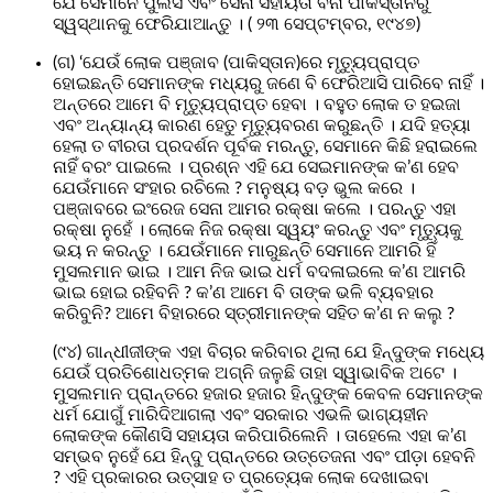
ଯେ ସେମାନେ ପୁଲିସ ଏବଂ ସେନା ସହାୟତା ବିନା ପାକିସ୍ତାନରୁ
ସ୍ୱସ୍ଥାନକୁ ଫେରିଯାଆନ୍ତୁ । ( ୨୩ ସେପ୍ଟମ୍ବର, ୧୯୪୭)
(ଗ) ‘ଯେଉଁ ଲୋକ ପଞ୍ଜାବ (ପାକିସ୍ତାନ)ରେ ମୃତ୍ୟୁପ୍ରାପ୍ତ
ହୋଇଛନ୍ତି ସେମାନଙ୍କ ମଧ୍ୟରୁ ଜଣେ ବି ଫେରିଆସି ପାରିବେ ନାହିଁ ।
ଅନ୍ତରେ ଆମେ ବି ମୃତ୍ୟୁପ୍ରାପ୍ତ ହେବା । ବହୁତ ଲୋକ ତ ହଇଜା
ଏବଂ ଅନ୍ୟାନ୍ୟ କାରଣ ହେତୁ ମୃତ୍ୟୁବରଣ କରୁଛନ୍ତି । ଯଦି ହତ୍ୟା
ହେଲା ତ ବୀରତା ପ୍ରଦର୍ଶନ ପୂର୍ବକ ମରନ୍ତୁ, ସେମାନେ କିଛି ହରାଇଲେ
ନାହିଁ ବରଂ ପାଇଲେ । ପ୍ରଶ୍ନ ଏହି ଯେ ସେଇମାନଙ୍କ କ’ଣ ହେବ
ଯେଉଁମାନେ ସଂହାର ରଚିଲେ ? ମନୁଷ୍ୟ ବଡ଼ ଭୁଲ କରେ ।
ପଞ୍ଜାବରେ ଇଂରେଜ ସେନା ଆମର ରକ୍ଷା କଲେ । ପରନ୍ତୁ ଏହା
ରକ୍ଷା ନୁହେଁ । ଲୋକେ ନିଜ ରକ୍ଷା ସ୍ୱୟଂ କରନ୍ତୁ ଏବଂ ମୃତ୍ୟୁକୁ
ଭୟ ନ କରନ୍ତୁ । ଯେଉଁମାନେ ମାରୁଛନ୍ତି ସେମାନେ ଆମରି ହିଁ
ମୁସଲମାନ ଭାଇ । ଆମ ନିଜ ଭାଇ ଧର୍ମ ବଦଳାଇଲେ କ’ଣ ଆମରି
ଭାଇ ହୋଇ ରହିବନି ? କ’ଣ ଆମେ ବି ତାଙ୍କ ଭଳି ବ୍ୟବହାର
କରିବୁନି? ଆମେ ବିହାରରେ ସ୍ତ୍ରୀମାନଙ୍କ ସହିତ କ’ଣ ନ କଲୁ ?
(୯୪) ଗାନ୍ଧୀଜୀଙ୍କ ଏହା ବିଚାର କରିବାର ଥିଲା ଯେ ହିନ୍ଦୁଙ୍କ ମଧ୍ୟେ
ଯେଉଁ ପ୍ରତିଶୋଧତ୍ମକ ଅଗ୍ନି ଜଳୁଛି ତାହା ସ୍ୱାଭାବିକ ଅଟେ ।
ମୁସଲମାନ ପ୍ରାନ୍ତରେ ହଜାର ହଜାର ହିନ୍ଦୁଙ୍କ କେବଳ ସେମାନଙ୍କ
ଧର୍ମ ଯୋଗୁଁ ମାରିଦିଆଗଲା ଏବଂ ସରକାର ଏଭଳି ଭାଗ୍ୟହୀନ
ଲୋକଙ୍କ କୌଣସି ସହାୟତା କରିପାରିଲେନି । ତାହେଲେ ଏହା କ’ଣ
ସମ୍ଭବ ନୁହେଁ ଯେ ହିନ୍ଦୁ ପ୍ରାନ୍ତରେ ଉତ୍ତେଜନା ଏବଂ ପୀଡ଼ା ହେବନି
? ଏହି ପ୍ରକାରର ଉତ୍ସାହ ତ ପ୍ରତ୍ୟେକ ଲୋକ ଦେଖାଇବା