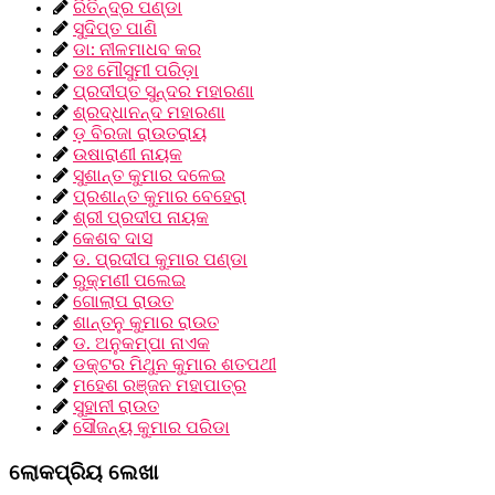
ରିତିନ୍ଦ୍ର ପଣ୍ଡା
ସୁଦିପ୍ତ ପାଣି
ଡା: ନୀଳମାଧବ କର
ଡଃ ମୌସୁମୀ ପରିଡ଼ା
ପ୍ରଦୀପ୍ତ ସୁନ୍ଦର ମହାରଣା
ଶ୍ରଦ୍ଧାନନ୍ଦ ମହାରଣା
ଡ଼ ବିରଜା ରାଉତରାୟ
ଉଷାରାଣୀ ନାୟକ
ସୁଶାନ୍ତ କୁମାର ଦଳେଇ
ପ୍ରଶାନ୍ତ କୁମାର ବେହେରା
ଶ୍ରୀ ପ୍ରଦୀପ ନାୟକ
କେଶବ ଦାସ
ଡ. ପ୍ରଦୀପ କୁମାର ପଣ୍ଡା
ରୁକ୍ମଣୀ ପଲେଇ
ଗୋଲାପ ରାଉତ
ଶାନ୍ତନୁ କୁମାର ରାଉତ
ଡ. ଅନୁକମ୍ପା ନାଏକ
ଡକ୍ଟର ମିଥୁନ କୁମାର ଶତପଥୀ
ମହେଶ ରଞ୍ଜନ ମହାପାତ୍ର
ସୁହାନୀ ରାଉତ
ସୌଜନ୍ୟ କୁମାର ପରିଡା
ଲୋକପ୍ରିୟ ଲେଖା