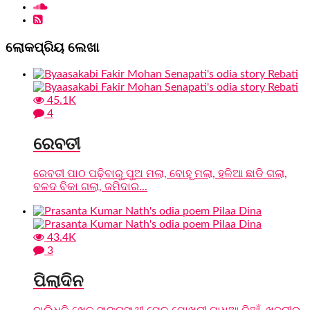
ଲୋକପ୍ରିୟ ଲେଖା
45.1K
4
ରେବତୀ
ରେବତୀ ପାଠ ପଢ଼ିବାରୁ ପୁଅ ମଲା, ବୋହୂ ମଲା, ହଳିଆ ଛାଡି ଗଲା,
ବଳଦ ବିକା ଗଲା, ଜମିଦାର...
43.4K
3
ପିଲାଦିନ