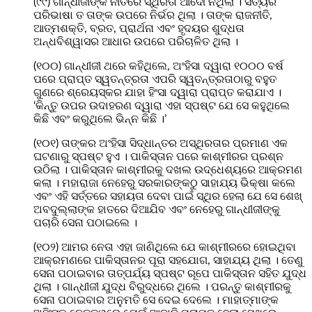
(୯୯) ଗାନ୍ଧୀଜୀଙ୍କ ନୀତିରେ ସ୍ଥିରତା ଆଦୌ ନଥିଲା । ସତ୍ୟର
ପରିଭାଷା ତ ତାଙ୍କ ଉପରେ ନିର୍ଭର ଥିଲା । ତାଙ୍କ ରାଜନୀତି,
ଆତ୍ମଶକ୍ତି, ବ୍ରତ, ପ୍ରାର୍ଥନା ଏବଂ ହୃଦୟର ଶୁଦ୍ଧତା
ଅନ୍ଧବିଶ୍ୱାସର ଆଧାର ଉପରେ ପରିଚାଳିତ ଥିଲା ।
(୧୦୦) ଗାନ୍ଧୀଜୀ ଥରେ କହିଥିଲେ, ଅଂହିସା ଦ୍ୱାରା ୧୦୦୦ ବର୍ଷ
ପରେ ପ୍ରାପ୍ତ ସ୍ୱତନ୍ତ୍ରତା ଏପରି ସ୍ୱତନ୍ତ୍ରତାଠାରୁ ବହୁତ
ଗୁଣରେ ଶ୍ରେୟସ୍କର ଯାହା ହିଂସା ଦ୍ୱାରା ପ୍ରାପ୍ତ କରାଯାଏ ।
‘କିନ୍ତୁ ଉପର ଉଦାହରଣ ଦ୍ୱାରା ଏହା ସ୍ପଷ୍ଟ ଯେ ସେ କହୁଥିଲେ
କିଛି ଏବଂ କରୁଥିଲେ ଭିନ୍ନ କିଛି ।’
(୧୦୧) ତାଙ୍କର ଅଂହିସା ସିଦ୍ଧାନ୍ତର ଅସ୍ଥିରତାର ପ୍ରମାଣ ଏକ
ଘଟଣାରୁ ସ୍ପଷ୍ଟ ହୁଏ । ପାକିସ୍ତାନ ପରେ କାଶ୍ମୀରର ପ୍ରଶ୍ନ
ଉଠିଲା । ପାକିସ୍ତାନ କାଶ୍ମୀରକୁ ଦଖଲ ଉଦ୍ଧେଶ୍ୟରେ ଆକ୍ରମଣ
କଲା । ମହାରାଜା ନେହେରୁ ସରକାରଙ୍କଠୁ ସାହାଯ୍ୟ ଭିକ୍ଷା କଲେ
ଏବଂ ଏହି ସର୍ତ୍ତରେ ସହାୟତା ଦେବା ପାଇଁ ସ୍ଥିର ହେଲା ଯେ ସେ ଶେଖ୍‌
ଅବଦୁଲ୍ଲାଙ୍କ ହାତରେ ଦିଆଯିବ ଏବଂ ନେହେରୁ ଗାନ୍ଧୀଜୀଙ୍କୁ
ପଚାରି ସେନା ପଠାଇଲେ ।
(୧୦୨) ଆମର ନେତା ଏହା ଜାଣିଥିଲେ ଯେ କାଶ୍ମୀରରେ ହୋଇଥିବା
ଆକ୍ରମଣରେ ପାକିସ୍ତାନର ପୂରା ସହଯୋଗ, ସାହାଯ୍ୟ ଥିଲା । ତେଣୁ
ସେନା ପଠାଇବାର ତାତ୍ପର୍ଯ୍ୟ ସ୍ପଷ୍ଟ ରୂପେ ପାକିସ୍ତାନ ସହିତ ଯୁଦ୍ଧ
ଥିଲା । ଗାନ୍ଧୀଜୀ ଯୁଦ୍ଧ ବିରୁଦ୍ଧରେ ଥିଲେ । ପରନ୍ତୁ କାଶ୍ମୀରକୁ
ସେନା ପଠାଇବାର ଅନୁମତି ସେ ଦେଇ ଦେଲେ । ମାହାତ୍ମାଙ୍କ