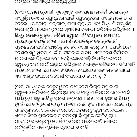
ତାଙ୍କର ଏକମାତ୍ର ଲକ୍ଷ୍ୟ ଥିଲା ।
(୧୧୦) ଆମର ତ୍ୟାଗୀ, ଦୂରଦୃଷ୍ଟି ଏବଂ ପରିଣାମଦର୍ଶୀ ନେତାବୃନ୍ଦ
ସଂପୂର୍ଣ୍ଣ ଦେଶର ସ୍ୱାଧିନତା ପାଇଁ ସ୍ୱତନ୍ତ୍ରତା ସଂଗ୍ରାମରେ ଭାଗ
ନେଲେ । ପଞ୍ଜାବ, ବଙ୍ଗାଳ, ସୀମା ପ୍ରାନ୍ତ ଏବଂ ସିନ୍ଧ ବି ସଂପୂର୍ଣ୍ଣ
ଦେଶ ଲାଗି ପ୍ରଜାତନ୍ତ୍ରର ସ୍ଥାପନା ସକାଶେ ବଳିଦାନ କରିଥିଲେ ।
କିନ୍ତୁ ଦେଶର ଟୁକୁଡ଼ା କରିବା ଦ୍ୱାରା ଏହି ସଂଯୁକ୍ତ ରାଷ୍ଟୀୟ
ପ୍ରଯତ୍ନ ବିଫଳ ହେଲା । ଯେଉଁ ଦେଶଭକ୍ତ କ୍ରାନ୍ତିକାରୀ
ପ୍ରସନ୍ନତା ପୂର୍ବକ ଫାଶୀକୁ ହସି ହସି ବରଣ କରିଥିଲେ, ଯେଉଁମାନେ
ଦେଶର ସ୍ୱାଧିନତା ପାଇଁ ଆଜୀବନ କାରାବାସ ଏବଂ ଦେଶ ନିର୍ବାସନ
ଯାତନା ଭୋଗିଥିଲେ କ’ଣ ସେହି ଲୋକେ ଏହି ବିଭାଜିତ ଦେଶର
ସ୍ୱତନ୍ତ୍ରତା ପାଇଁ ଲଢ଼ାଇ କରିଥିଲେ ? ତାଙ୍କ ବଳିଦାନର କ’ଣ ଏହି
ପରିଣାମ ହେଲା ଯେ ଦେଶ ଖଣ୍ଡିତ ହୋଇଯାଉ ଏବଂ ତାଙ୍କ ପାଖେ
ଏକ ଖଣ୍ଡ ଉପରେ ବିଦେଶୀ ସଂପ୍ରଦାୟ ରାଜ କରୁ ?
(୧୧୧) ଗାନ୍ଧୀଙ୍କ ନେତୃତ୍ୱରେ କଂଗ୍ରେସ ଲିଗ୍‌ର ସବୁ ଦାବୀ
ସ୍ୱୀକାର କରିନେଲା ଜିନ୍ନାଙ୍କ ୧୪ ଦାବୀରୁ ପାକିସ୍ତାନ ଗଠନ ଦାବି
ପର୍ଯ୍ୟନ୍ତ ସବୁ ଦାବିକୁ ପୂରଣ କରାଗଲା । କ’ଣ ଏହା ଦୁଃଖର ବିଷୟ
ନୁହେଁ ଯେ କଂଗ୍ରେସ ରାଜ୍ୟ ମିଳିବା ପରେ ଖୁସି ପାଳିଲେ ଯେବେ ପୂର୍ବ
ପାକିସ୍ତାନରେ ପାକିସ୍ତାନ ରୂପରେ ଦେଶର ଟୁକୁଡ଼ା କରିଦିଆଗଲା
ଏବଂ ମଝିରେ ହାଇଦରବାଦ୍‌ ସମସ୍ୟା ବି ମୁଣ୍ଡ ଟେକିଥିଲା ।
ଗାନ୍ଧୀଙ୍କ ନେତୃତ୍ୱରେ କଂଗ୍ରେସର ପତନ ଦେଖି ମୋତେ
ଭର୍ତ୍ତୃହରିର ଏକ ଶ୍ଳୋକ ସ୍ମରଣ ହେଉଛି-