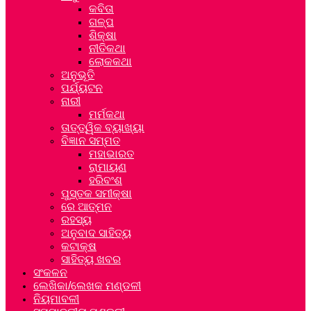
କବିତା
ଗଳ୍ପ
ଶିକ୍ଷା
ନୀତିକଥା
ଲୋକକଥା
ଅନୁଭୂତି
ପର୍ଯ୍ୟଟନ
ନାରୀ
ମର୍ମକଥା
ତାତ୍ତ୍ୱିକ ବ୍ୟାଖ୍ୟା
ବିଜ୍ଞାନ ସମ୍ମତ
ମହାଭାରତ
ରାମାୟଣ
ହରିବଂଶ
ପୁସ୍ତକ ସମୀକ୍ଷା
ରେ ଆତ୍ମନ
ରହସ୍ୟ
ଅନୁବାଦ ସାହିତ୍ୟ
କଟାକ୍ଷ
ସାହିତ୍ୟ ଖବର
ସଂକଳନ
ଲେଖିକା/ଲେଖକ ମଣ୍ଡଳୀ
ନିୟମାବଳୀ