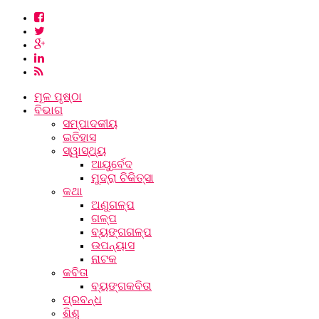
ମୂଳ ପୃଷ୍ଠା
ବିଭାଗ
ସମ୍ପାଦକୀୟ
ଇତିହାସ
ସ୍ୱାସ୍ଥ୍ୟ
ଆୟୁର୍ବେଦ
ମୁଦ୍ରା ଚିକିତ୍ସା
କଥା
ଅଣୁଗଳ୍ପ
ଗଳ୍ପ
ବ୍ୟଙ୍ଗଗଳ୍ପ
ଉପନ୍ୟାସ
ନାଟକ
କବିତା
ବ୍ୟଙ୍ଗକବିତା
ପ୍ରବନ୍ଧ
ଶିଶୁ