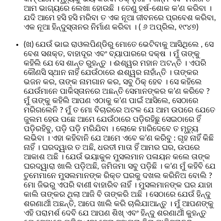
ଆମ ଭାଗ୍ୟରେ ଲେଖା ହୋଉଛି । ତେଣୁ ହର୍ଷ-ଶୋକ କ’ଣ କରିବା ।
ଯଦି ଆମେ ହସି ହସି ମରିବା ତ ଏକ ନୂଆ ଜୀବନରେ ପ୍ରବେଶ କରିବା,
ଏକ ନୂଆ ହିନ୍ଦୁସ୍ତାନର ନିର୍ମାଣ କରିବା । ( ୬ ଅପ୍ରିଲ, ୧୯୪୭)
(ଖ) ଯେଉଁ ଭାଇ ରାଓଲପିଣ୍ଡିରୁ ମୋତେ ଭେଟିବାକୁ ଆସିଥିଲେ , ସେ
ବେଶ ସଶକ୍ତ, ବାହାଦୂର ଏବଂ ବ୍ୟାପାରରେ ଦକ୍ଷ । ମୁଁ ତାଙ୍କୁ
କହିଲି ଯେ ସେ ଶାନ୍ତ ରୁହନ୍ତୁ । ଈଶ୍ୱର ମହାନ ଅଟନ୍ତି । ଏପରି
କୌଣସି ସ୍ଥାନ ନାହିଁ ଯେଉଁଠାରେ ଈଶ୍ୱର ନାହାଁନ୍ତି । ତାଙ୍କର
ଭଜନ କର, ତାଙ୍କ ନାମଗାନ କର, ସବୁ ଠିକ୍ ହେବ । ସେ କହିଲେ
ଯେଉଁମାନେ ପାକିସ୍ତାନରେ ଅଛନ୍ତି ସେମାନଙ୍କର କ’ଣ କରିବେ ?
ମୁଁ ତାଙ୍କୁ କହିଲି ଆପଣ ଏଠାକୁ କ’ଣ ପାଇଁ ଆସିଲେ, ସେଠାରେ
ମରିଗଲେନି ? ମୁଁ ତ ମୋ ବିଚାରରେ ଅଟଳ ଯେ ଆମ ଉପରେ ଯେତେ
ଜୁଲମ ହେଉ ପଛେ ଆମେ ଯେଉଁଠାରେ ପଡ଼ିରହିଛୁ ସେଇଠାରେ ହିଁ
ପଡ଼ିରହିବୁ, ପଡ଼ି ପଡ଼ି ମରିଯିବା । ଲୋକେ ମାରିଦେବେ ତ ମୃତ୍ୟୁ
ଲଭିବା । ଏହା କହିବାନି ଯେ ଆମେ ଏବେ କ’ଣ କରିବୁ : ଗୃହ ନାହିଁ କିଛି
ନାହିଁ । ଘରଦ୍ୱାର ତ ଅଛି, ଧରତୀ ମାତା ହିଁ ଆମର ଘର, ଉପରେ
ଆକାଶ ଅଛି । ଯେଉଁ ଭୟାକୁଳ ମୁସଲମାନ ପଳାୟନ କଲେ ତାଙ୍କ
ଘରଦ୍ୱାରା ଖାଲି ପଡ଼ିଅଛି, ଜମିଜମା ସବୁ ପଡ଼ିଛି । କ’ଣ ମୁଁ କହିବି ଯେ
ତୁମେମାନେ ମୁସଲମାନଙ୍କ ରିକ୍ତ ଘରକୁ ଦଖଲ କରିନିଅ ବୋଲି ?
ମୋ ଜିଭରୁ ଏପରି ବାଣୀ ବାହାରିବ ନାହିଁ । ମୁସଲମାନଙ୍କ ଘର ଯାହା
କାଲି ତାଙ୍କର ଥିଲା ଆଜି ବି ତାଙ୍କରି ଅଛି । ସେଠାରେ ଯେଉଁ ହିନ୍ଦୁ
ଶରଣାର୍ଥୀ ଅଛନ୍ତି, ଆପେ ଖାଲି କରି ଚାଲିଯାଆନ୍ତୁ । ମୁଁ ଆପଣଙ୍କୁ
ଏହି ପରାମର୍ଶ ଦେବି ଯେ ଆପଣ ଶିଖ୍‌ ଏବଂ ହିନ୍ଦୁ ଶରଣାର୍ଥୀ କୁହନ୍ତୁ