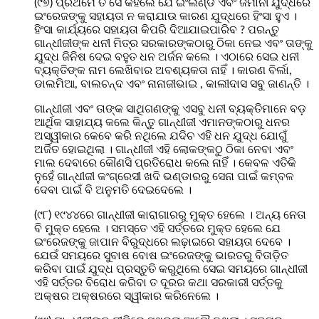
(୯୭) ପ୍ରଥମେ ତ ସେ କହିଲେ ଯେ ଇଂଲଣ୍ଡ ଏବଂ ଜର୍ମାନୀ ଯୁଦ୍ଧରେ
ଇଂରେଜଙ୍କୁ ସହାୟତା ନ କରାଯାଉ କାରଣ ଯୁଦ୍ଧରେ ହିଂସା ହୁଏ ।
ହିଂସା କାର୍ଯ୍ୟରେ ସହାୟତା କିପରି ଦିଆଯାଇପାରିବ ? ପରନ୍ତୁ
ଗାନ୍ଧୀଜୀଙ୍କ ଧନୀ ମିତ୍ର ସରକାରଙ୍କଠାରୁ ଠିକା ନେଇ ଏବଂ ତାଙ୍କୁ
ଯୁଦ୍ଧ ଜିନିଷ ଦେଇ ବହୁତ ଧନ ଅର୍ଜନ କଲେ । ଏଠାରେ ସେଇ ଧନୀ
ବ୍ୟକ୍ତିଙ୍କ ନାମ ଲେଖିବାର ଅବଶ୍ୟକତା ନାହିଁ । କାରଣ ବିର୍ଲା,
ଡାଲମିଆ, ବାଲଚନ୍ଦ ଏବଂ ନାନାଜୀଭାଇ , କାଲୀଦାସ ସବୁ ଜାଣନ୍ତି ।
ଗାନ୍ଧୀଜୀ ଏବଂ ତାଙ୍କ ସାଥିଗଣଙ୍କୁ ଏସବୁ ଧନୀ ବ୍ୟକ୍ତିମାନେ ବଡ଼
ଆର୍ଥିକ ସାହାଯ୍ୟ କଲେ କିନ୍ତୁ ଗାନ୍ଧୀଜୀ ଏମାନଙ୍କଠାରୁ ଧନର
ଅସ୍ୱୀକାର କେବେ କରି ନଥିଲେ ଯଦିଚ ଏହି ଧନ ଯୁଦ୍ଧ ଯୋଗୁଁ
ଅର୍ଜିତ ହୋଇଥିଲା । ଗାନ୍ଧୀଜୀ ଏହି ଲୋକଙ୍କଠୁ ଠିକା ନେବା ଏବଂ
ମାଲ ଦେବାରେ କୌଣସି ପ୍ରତିରୋଧ କଲେ ନାହିଁ । କେବଳ ଏତିକି
ନୁହେଁ ଗାନ୍ଧୀଜୀ କଂଗ୍ରେସୀ ଖଦି ଭଣ୍ଡାରରୁ ସେନା ପାଇଁ କମ୍ବଳ
ଦେବା ପାଇଁ ବି ଅନୁମତି ଦେଇଦେଲେ ।
(୯୮) ୧୯୪୪ରେ ଗାନ୍ଧୀଜୀ କାରାଗାରରୁ ମୁକ୍ତ ହେଲେ । ଅନ୍ୟ ନେତା
ବି ମୁକ୍ତ ହେଲେ । ସମସ୍ତେ ଏହି ସର୍ତ୍ତରେ ମୁକ୍ତ ହେଲେ ଯେ
ଇଂରେଜଙ୍କୁ ଜାପାନ ବିରୁଦ୍ଧରେ ଲଢ଼ାଇରେ ସହାୟତା ଦେବେ ।
ଯେଉଁ ସମୟରେ ସୁବାଷ ବୋଷ ଇଂରେଜଙ୍କୁ ଭାରତରୁ ବିତାଡ଼ିତ
କରିବା ପାଇଁ ଯୁଦ୍ଧ ପ୍ରସ୍ତୁତି କରୁଥିଲେ ସେଇ ସମୟରେ ଗାନ୍ଧୀଜୀ
ଏହି ସର୍ତ୍ତର ବିରୋଧ କରିବା ତ ଦୂରର କଥା ସରକାରୀ ସର୍ତ୍ତକୁ
ଅକ୍ଷର ଅକ୍ଷରରେ ସ୍ୱୀକାର କରିନେଲେ ।