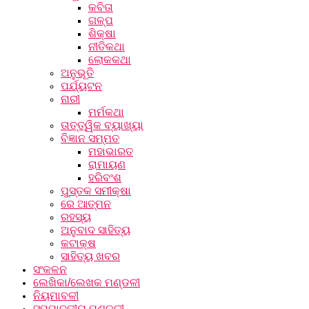
କବିତା
ଗଳ୍ପ
ଶିକ୍ଷା
ନୀତିକଥା
ଲୋକକଥା
ଅନୁଭୂତି
ପର୍ଯ୍ୟଟନ
ନାରୀ
ମର୍ମକଥା
ତାତ୍ତ୍ୱିକ ବ୍ୟାଖ୍ୟା
ବିଜ୍ଞାନ ସମ୍ମତ
ମହାଭାରତ
ରାମାୟଣ
ହରିବଂଶ
ପୁସ୍ତକ ସମୀକ୍ଷା
ରେ ଆତ୍ମନ
ରହସ୍ୟ
ଅନୁବାଦ ସାହିତ୍ୟ
କଟାକ୍ଷ
ସାହିତ୍ୟ ଖବର
ସଂକଳନ
ଲେଖିକା/ଲେଖକ ମଣ୍ଡଳୀ
ନିୟମାବଳୀ
ସମ୍ପାଦକୀୟ ମଣ୍ଡଳୀ