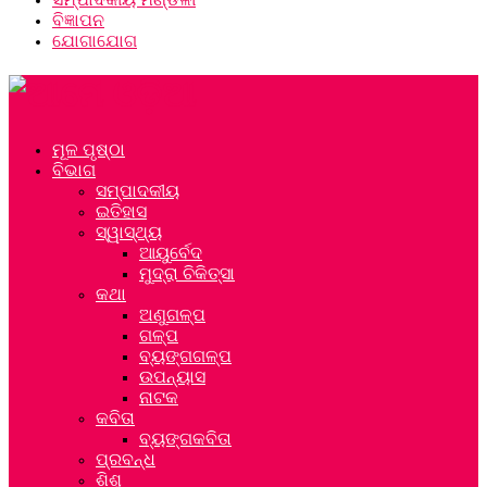
ବିଜ୍ଞାପନ
ଯୋଗାଯୋଗ
ମୂଳ ପୃଷ୍ଠା
ବିଭାଗ
ସମ୍ପାଦକୀୟ
ଇତିହାସ
ସ୍ୱାସ୍ଥ୍ୟ
ଆୟୁର୍ବେଦ
ମୁଦ୍ରା ଚିକିତ୍ସା
କଥା
ଅଣୁଗଳ୍ପ
ଗଳ୍ପ
ବ୍ୟଙ୍ଗଗଳ୍ପ
ଉପନ୍ୟାସ
ନାଟକ
କବିତା
ବ୍ୟଙ୍ଗକବିତା
ପ୍ରବନ୍ଧ
ଶିଶୁ