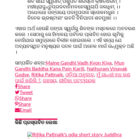
ଶିବ ଶାର୍ଯ ସ୍ୱର୍ଗାତ୍ ପଶୁପତି ଶିରସ୍ତଃ କ୍ଷିତିଧରମ୍ ।
ମହୀଧ୍ରାଦୁନ୍ତୁଡ୍ଗଦବାନିମବନେସ୍ୱଚାପି ଜଲଧିମ୍ ।।
ଅଧେଽଧୋ ଗଙ୍ଗୟେ ପଦମୁପଗତା ସ୍ତୋକମଧୁନା ।
ବିବେକ ଭ୍ରଷ୍ଟାନାଂ ଭବତି ବିନିପାତଃ ଶତମୁଖଃ ।।
ଏହାର ଅର୍ଥ ହେଉଛି ଗଙ୍ଗା ସ୍ୱର୍ଗରୁ ଶିବଙ୍କ ମସ୍ତକରେ ଅବତରଣ
କଲେ । ସେଠାରୁ ସେ ହିମାଳୟ ପର୍ବତର ପ୍ଳାବିତ ହୋଇ ଭୂମିକୁ
ବୋହିଯାଇ ସମୁଦ୍ରରେ ବିଲୀନ ହୋଇଗଲେ । ଏହି ସତ୍ୟ ଯେ
ଅବ୍ୟବସ୍ଥିତ ମନୁଷ୍ୟର ପତନ ପାଇଁ ଅନେକ ମାର୍ଗ ଉନ୍ମୁକ୍ତ ଅଛି
।
ସମ୍ପର୍କିତ ଶବ୍ଦ:
Maine Gandhi Vadh Kyon Kiya
,
Mun
Gandhi Baddha Kana Pain Karili
,
Nathuram Vinayak
Godse
,
Ritika Pattnaik
,
ଓଡ଼ିଆ ଅନୁବାଦ
,
ମୁଁ ଗାନ୍ଧୀ ବଧ କଣ
ପାଇଁ କରିଲି ?
,
ରହସ୍ୟ
,
ରୀତିକା ପଟ୍ଟନାୟକ
Share
Tweet
Share
Share
Email
କିଛି ପ୍ରସ୍ତାବିତ ଲେଖା