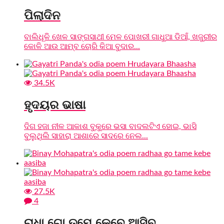
ପିଲାଦିନ
ବାଲିଧୂଳି ଖେଳ ସାଙ୍ଗସାଥୀ ମେଳ ପୋଖରୀ ଗାଧୁଆ ଡିଆଁ, ଖଜୁରୀର
କୋଳି ଆଉ ଆମ୍ବ ଚୋରି କିଆ ବୁଦାର...
34.5K
ହୃଦୟର ଭାଷା
ଦିଗ ହଜା ନୀଳ ଆକାଶ ବୁକୁରେ ଭସା ବାଦଲଟିଏ ହୋଇ, ଭାସି
ବୁଲୁଥିଲି ସାହାରା ଆଶାରେ ସାଦରେ ନେଲ...
27.5K
4
ରାଧା ଗୋ ତମେ କେବେ ଆସିବ