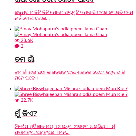
କଦମ୍ବ ତ ନିତି ନିତି ମୋତେ ପଚାରୁଚି ଜମୁନା ବି ତମକୁ ଖୋଜୁଚି ତମେ
ନାହଁ ବୋଲି ବୋଲି...
23.6K
2
ତମ ଗାଁ
ତମ ଗାଁ ନଇ ପଠା କାଶତଣ୍ଡି ଫୁଲ ଶରତର ତୋଫା ଜହ୍ନ ଭାରି
ମନେ ପଡେ ।
22.7K
ମୁଁ କିଏ?
ନିର୍ଲେପ ମୁହିଁ ଜ୍ଞାନ ମୟ । ଅଜନ୍ମା ଅସଙ୍ଗ ଅକ୍ରିୟ ।। ମୁଁ
ପରମାତ୍ମା ପରାତ୍ପର । ମନ...