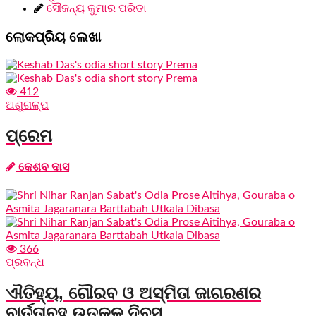
ସୌଜନ୍ୟ କୁମାର ପରିଡା
ଲୋକପ୍ରିୟ ଲେଖା
412
ଅଣୁଗଳ୍ପ
ପ୍ରେମ
କେଶବ ଦାସ
366
ପ୍ରବନ୍ଧ
ଐତିହ୍ୟ, ଗୌରବ ଓ ଅସ୍ମିତା ଜାଗରଣର
ବାର୍ତ୍ତାବହ ଉତ୍କଳ ଦିବସ