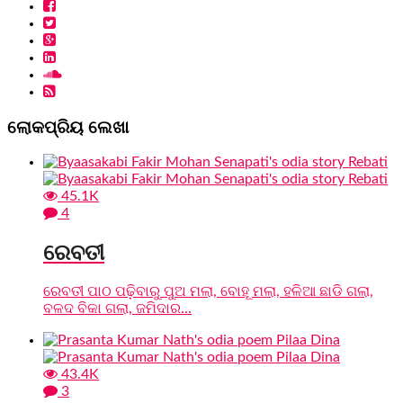
ଲୋକପ୍ରିୟ ଲେଖା
45.1K
4
ରେବତୀ
ରେବତୀ ପାଠ ପଢ଼ିବାରୁ ପୁଅ ମଲା, ବୋହୂ ମଲା, ହଳିଆ ଛାଡି ଗଲା,
ବଳଦ ବିକା ଗଲା, ଜମିଦାର...
43.4K
3