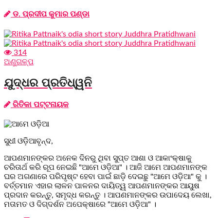
ଡ. ପ୍ରଦୀପ କୁମାର ପଣ୍ଡା
314
ଅଣୁଗଳ୍ପ
ଯୁଦ୍ଧର ପ୍ରତିଧ୍ୱନି
ରିତିକା ପଟ୍ଟନାୟକ
ସୁଧୀ ଓଡ଼ିଆବୃନ୍ଦ,
ଆପଣମାନଙ୍କର ଅନେକ ଦିନରୁ ଥିବା ସୁପ୍ତ ଆଶା ଓ ଆକାଂକ୍ଷାକୁ
ଚରିତାର୍ଥ କରି ରୂପ ନେଇଛି "ଆମେ ଓଡ଼ିଆ" । ଆଜି ଆମେ ଆପଣମାନଙ୍କ
ଘର ଅଗଣାରେ ପରିପୃଷ୍ଟ ହେବା ପାଇଁ ଛାଡ଼ି ଦେଇଛୁ "ଆମେ ଓଡ଼ିଆ" କୁ ।
ବର୍ତ୍ତମାନ ଏହାର ଲାଳନ ପାଳନର ଦାୟିତ୍ୱ ଆପଣମାନଙ୍କର ଆୟୁଷ
ପ୍ରଦାନ କରନ୍ତୁ, ସମୃଦ୍ଧ କରନ୍ତୁ । ଆପଣମାନଙ୍କର ଉପାଦେୟ ଲେଖା,
ମତାମତ ଓ ଦିଗ୍ଦର୍ଶନ ଅପେକ୍ଷାରେ "ଆମେ ଓଡ଼ିଆ" ।