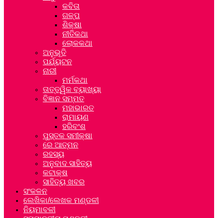
କବିତା
ଗଳ୍ପ
ଶିକ୍ଷା
ନୀତିକଥା
ଲୋକକଥା
ଅନୁଭୂତି
ପର୍ଯ୍ୟଟନ
ନାରୀ
ମର୍ମକଥା
ତାତ୍ତ୍ୱିକ ବ୍ୟାଖ୍ୟା
ବିଜ୍ଞାନ ସମ୍ମତ
ମହାଭାରତ
ରାମାୟଣ
ହରିବଂଶ
ପୁସ୍ତକ ସମୀକ୍ଷା
ରେ ଆତ୍ମନ
ରହସ୍ୟ
ଅନୁବାଦ ସାହିତ୍ୟ
କଟାକ୍ଷ
ସାହିତ୍ୟ ଖବର
ସଂକଳନ
ଲେଖିକା/ଲେଖକ ମଣ୍ଡଳୀ
ନିୟମାବଳୀ