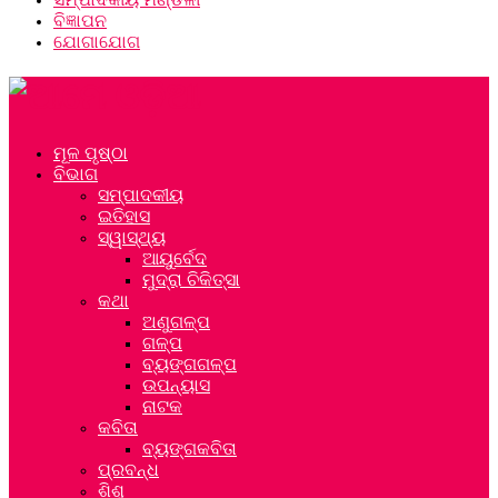
ବିଜ୍ଞାପନ
ଯୋଗାଯୋଗ
ମୂଳ ପୃଷ୍ଠା
ବିଭାଗ
ସମ୍ପାଦକୀୟ
ଇତିହାସ
ସ୍ୱାସ୍ଥ୍ୟ
ଆୟୁର୍ବେଦ
ମୁଦ୍ରା ଚିକିତ୍ସା
କଥା
ଅଣୁଗଳ୍ପ
ଗଳ୍ପ
ବ୍ୟଙ୍ଗଗଳ୍ପ
ଉପନ୍ୟାସ
ନାଟକ
କବିତା
ବ୍ୟଙ୍ଗକବିତା
ପ୍ରବନ୍ଧ
ଶିଶୁ