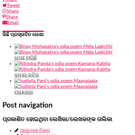
Tweet
Share
Share
Email
କିଛି ପ୍ରସ୍ତାବିତ ଲେଖା
ମେଳା ଲାଗିଛି
କାମନା କବିତା
ମାୟାଜାଲ
Post navigation
ପ୍ରକାଶିତ ହୋଇଥିବା ଲେଖିକା/ଲେଖକଙ୍କ ତାଲିକା
ଆଶୁତୋଷ ମିଶ୍ର