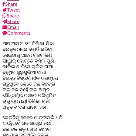
Share
Tweet
Share
Share
Email
Comments
ଆସ ଆସ ଆମେ ଚିଲିକା ଯିବା
ବରକୁଳଠାରେ ଭୋଜି କରିବା
ସେଇଠାରୁ ଆମେ ଟିକଟ କିଣି
ପାୱାର୍ ବୋଟ୍‌ରେ ବସିବା ପୁଣି
କାଳିଜାଈ ଦିଗେ ଚାଲିବ ନାଆ
ବହୁଥିବ ସୁଲୁସୁଲିଆ ବାଆ
ଦିଗନ୍ତ ବିସ୍ତାରି ନୀଳ ତରଙ୍ଗେ
ନାଚୁଥିବେ କେତେ ଜଳ ବିହଙ୍ଗ
ନୀଳ ଜଳ ନୁହେଁ ନୀଳ ଅମୃତ
ସୌନ୍ଦର୍ଯ୍ୟ ରସରେ ପରିପୁରିତ
ଚାରୁ ରୂପମୟୀ ଚିଲିକା ରାଣୀ
ଅନୁଭବି ସିନା ପାରିବ ଜାଣି
କେଉଁଦିଗୁ କେତେ ଯାତ୍ରୀଙ୍କି ଧରି
ଧାଇଁଥିବେ ଶତ ସହସ୍ର ତରୀ
ଦଳ ଦଳ ଜଳୁ ହୋଇ ବାହାର
ଶିଶୁମାର କରୁଥିବେ ବିହାର