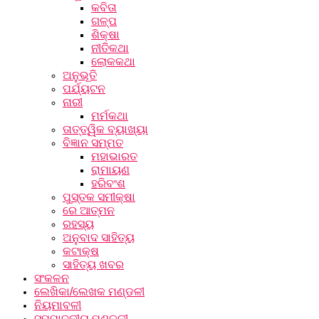
କବିତା
ଗଳ୍ପ
ଶିକ୍ଷା
ନୀତିକଥା
ଲୋକକଥା
ଅନୁଭୂତି
ପର୍ଯ୍ୟଟନ
ନାରୀ
ମର୍ମକଥା
ତାତ୍ତ୍ୱିକ ବ୍ୟାଖ୍ୟା
ବିଜ୍ଞାନ ସମ୍ମତ
ମହାଭାରତ
ରାମାୟଣ
ହରିବଂଶ
ପୁସ୍ତକ ସମୀକ୍ଷା
ରେ ଆତ୍ମନ
ରହସ୍ୟ
ଅନୁବାଦ ସାହିତ୍ୟ
କଟାକ୍ଷ
ସାହିତ୍ୟ ଖବର
ସଂକଳନ
ଲେଖିକା/ଲେଖକ ମଣ୍ଡଳୀ
ନିୟମାବଳୀ
ସମ୍ପାଦକୀୟ ମଣ୍ଡଳୀ