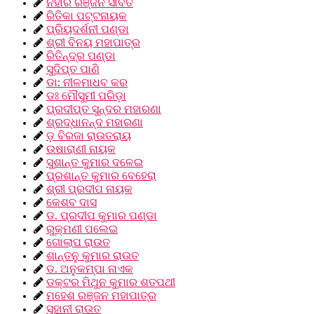
ନିହାର ରଞ୍ଜନ ସାବତ
ରିତିକା ପଟ୍ଟନାୟକ
ପ୍ରିୟଦର୍ଶନୀ ପଣ୍ଡା
ଶ୍ରୀ ବିନୟ ମହାପାତ୍ର
ରିତିନ୍ଦ୍ର ପଣ୍ଡା
ସୁଦିପ୍ତ ପାଣି
ଡା: ନୀଳମାଧବ କର
ଡଃ ମୌସୁମୀ ପରିଡ଼ା
ପ୍ରଦୀପ୍ତ ସୁନ୍ଦର ମହାରଣା
ଶ୍ରଦ୍ଧାନନ୍ଦ ମହାରଣା
ଡ଼ ବିରଜା ରାଉତରାୟ
ଉଷାରାଣୀ ନାୟକ
ସୁଶାନ୍ତ କୁମାର ଦଳେଇ
ପ୍ରଶାନ୍ତ କୁମାର ବେହେରା
ଶ୍ରୀ ପ୍ରଦୀପ ନାୟକ
କେଶବ ଦାସ
ଡ. ପ୍ରଦୀପ କୁମାର ପଣ୍ଡା
ରୁକ୍ମଣୀ ପଲେଇ
ଗୋଲାପ ରାଉତ
ଶାନ୍ତନୁ କୁମାର ରାଉତ
ଡ. ଅନୁକମ୍ପା ନାଏକ
ଡକ୍ଟର ମିଥୁନ କୁମାର ଶତପଥୀ
ମହେଶ ରଞ୍ଜନ ମହାପାତ୍ର
ସୁହାନୀ ରାଉତ