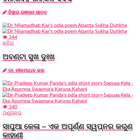
ନିହାର ରଞ୍ଜନ ସାବତ
344
କବିତା
ଅବଣ୍ଟା ସୁଖ ଦୁଃଖ
ଡା: ନୀଳମାଧବ କର
340
ଅଣୁଗଳ୍ପ
ସାପୁଆ କେଳା – ଏକ ଅପୂର୍ଣ୍ଣ ସ୍ୱପ୍ନର କରୁଣ
କାହାଣୀ