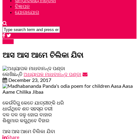
ସମ୍ପାଦକୀୟ ମଣ୍ଡଳୀ
ବିଜ୍ଞାପନ
ଯୋଗାଯୋଗ
କବିତା
ଆସ ଆସ ଆମେ ଚିଲିକା ଯିବା
ଲେଖିଛନ୍ତି
ଅଧ୍ୟାପକ ମାଧବାନନ୍ଦ ପଣ୍ଡା
December 23, 2017
କେଉଁଦିଗୁ କେତେ ଯାତ୍ରୀଙ୍କି ଧରି
ଧାଇଁଥିବେ ଶତ ସହସ୍ର ତରୀ
ଦଳ ଦଳ ଜଳୁ ହୋଇ ବାହାର
ଶିଶୁମାର କରୁଥିବେ ବିହାର
ଆସ ଆସ ଆମେ ଚିଲିକା ଯିବା
Share