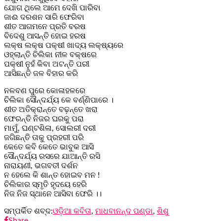
ଯୋଗ ଥିଲେ ଆମେ ଦେଖି ପାରିବା
ଜାଈ ଦରଶନ ସାରି ଫେରିବା
ଶୀତ ଆଗମନେ ପ୍ରତି ବରଷ
ବିଦେଶୁ ଆସନ୍ତି ହୋଇ ହରଷ
ଲକ୍ଷ ଲକ୍ଷ ପକ୍ଷୀ ଖାଦ୍ୟ ଲକ୍ଷ୍ୟରେ
ଓହ୍ଲାନ୍ତି ଚିଲିକା ନୀଳ ବକ୍ଷରେ
ପକ୍ଷୀ ନୁହଁ କିବା ଅଟନ୍ତି ପରୀ
ଆସିଛନ୍ତି ଜଳ ବିହାର କରି
ନଳବଣ ପୁରେ କୋଳାହଳରେ
ଚିଲିକା ସୌନ୍ଦର୍ଯ୍ୟ କେ ବର୍ଣ୍ଣିପାରେ ।
ଶୀତ ଅତିକ୍ରାନ୍ତେ ବଢ଼ନ୍ତେ ଖରା
ଫେରନ୍ତି ନିଜର ଘରକୁ ପରା
ମାମୁଁ, ଘଣ୍ଟଶିଳା, ସୋଲରୀ ଦରୀ
ଜଗିଛନ୍ତି ତାକୁ ପ୍ରହରୀ ପରି
କେତେ କବି କେତେ ଭାବୁକ ଆସି
ସୌନ୍ଦର୍ଯ୍ୟ ରସରେ ଯାଆନ୍ତି ରସି
ନାରାୟଣୀ, ଭଗବତୀ ଦର୍ଶନ
ନ ହେଲେ କି ଶାନ୍ତ ହୋଇବ ମନ !
ଚିଲିକାର ସ୍ମୃତି ହୃଦୟେ ହେରି
ନିଜ ନିଜ ସ୍ଥାନେ ଆସିବା ଫେରି ।।
ସମ୍ପର୍କିତ ଶବ୍ଦ:
ଓଡ଼ିଆ କବିତା
,
ମାଧବାନନ୍ଦ ପଣ୍ଡା
,
ଶିଶୁ
Share