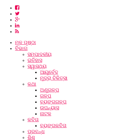
ମୂଳ ପୃଷ୍ଠା
ବିଭାଗ
ସମ୍ପାଦକୀୟ
ଇତିହାସ
ସ୍ୱାସ୍ଥ୍ୟ
ଆୟୁର୍ବେଦ
ମୁଦ୍ରା ଚିକିତ୍ସା
କଥା
ଅଣୁଗଳ୍ପ
ଗଳ୍ପ
ବ୍ୟଙ୍ଗଗଳ୍ପ
ଉପନ୍ୟାସ
ନାଟକ
କବିତା
ବ୍ୟଙ୍ଗକବିତା
ପ୍ରବନ୍ଧ
ଶିଶୁ