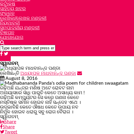
କଟାକ୍ଷ
ସାହିତ୍ୟ ଖବର
ସଂକଳନ
ଲେଖିକା/ଲେଖକ ମଣ୍ଡଳୀ
ନିୟମାବଳୀ
ସମ୍ପାଦକୀୟ ମଣ୍ଡଳୀ
ବିଜ୍ଞାପନ
ଯୋଗାଯୋଗ
କବିତା
ସ୍ୱାଗତମ୍
ଲେଖିଛନ୍ତି
ଅଧ୍ୟାପକ ମାଧବାନନ୍ଦ ପଣ୍ଡା
August 8, 2016
ଗଢ଼ିଅଛି ଯନ୍ତ୍ର ମଣିଷ ଅଟେ ରୋବଟ ନାମ
ଅନାୟାସରେ ସାଧି ପାରୁଚି କେତେ ଅସାଧ୍ୟ କାମ !
ଗଢ଼ିଅଛି କମ୍ପ୍ୟୁଟର ସେ କରେ ଗଣନା କେତେ
ମସ୍ତିଷ୍କ ସମାନ ହୋଇବ ନାହିଁ ସନ୍ଦେହ ଏଥେ ।
ଉଦ୍ଭାବିଛି କେତେ ଔଷଧ କେତେ ଉପାୟ ନବ
ନିର୍ମୁଳ ହୋଇବ ଧରାରୁ ସବୁ ରୋଗ ବୈରାଗ ।
ସ୍ୱାଗତମ୍
Share
Share
Tweet