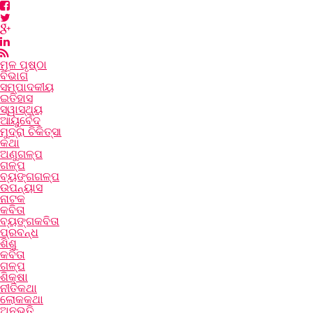
ମୂଳ ପୃଷ୍ଠା
ବିଭାଗ
ସମ୍ପାଦକୀୟ
ଇତିହାସ
ସ୍ୱାସ୍ଥ୍ୟ
ଆୟୁର୍ବେଦ
ମୁଦ୍ରା ଚିକିତ୍ସା
କଥା
ଅଣୁଗଳ୍ପ
ଗଳ୍ପ
ବ୍ୟଙ୍ଗଗଳ୍ପ
ଉପନ୍ୟାସ
ନାଟକ
କବିତା
ବ୍ୟଙ୍ଗକବିତା
ପ୍ରବନ୍ଧ
ଶିଶୁ
କବିତା
ଗଳ୍ପ
ଶିକ୍ଷା
ନୀତିକଥା
ଲୋକକଥା
ଅନୁଭୂତି