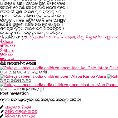
ଅସମ୍ଭବ ଯାହା ଅତୀତେ ଥିଲା ବିଜ୍ଞାନ ବଳେ
ସମ୍ଭବ ହୋଇଛି ସେ ସବୁ ଆଜି ଧରଣୀ ତଳେ ।
ନୀତିବାଦୀ-ଗୁଣ-କାରଣ ଗୁଣ ସୂତ୍ରରୁ ଧରି
ପୃଥକ କରିଲେ ମଣିଷ ହେବ ଦେବତା ସରି ।
ଜଇତ୍ର କେତନ ଉଡ଼ିବ ଭେଦି ନୀଳ ଅମ୍ୱର
ଯେଦିନ ସୁଗୁଣେ ରାଜିବ ନର ହୃଦ କନ୍ଦର ।
ଶତାବ୍ଦୀ ପୁରୁଷ ପାରିବ କରି ପରିବର୍ତ୍ତନ ?
କୃତଜ୍ଞ ହୃଦୟେ କରିବୁ ତୁମ୍ଭ ଗୁଣ କୀର୍ତ୍ତନ ।
ସମ୍ପର୍କିତ ଶବ୍ଦ:
ଅଧ୍ୟାପକ ମାଧବାନନ୍ଦ ପଣ୍ଡା
,
ଶିଶୁ
,
ଶିଶୁ କବିତା
,
ସ୍ୱାଗତ
Share
Tweet
Share
Share
Email
କିଛି ପ୍ରସ୍ତାବିତ ଲେଖା
ଅଜା ଆଈ ଗଲେ ଯାତରା ଦେଖି
ଅଳପ କରିବା ଅଳସ
ହାତରେ ମୋ ପାଞ୍ଚ ଆଙ୍ଗୁଠି
Post navigation
ପ୍ରକାଶିତ ହୋଇଥିବା ଲେଖିକା/ଲେଖକଙ୍କ ତାଲିକା
ଆଶୁତୋଷ ମିଶ୍ର
ନିହାର ରଞ୍ଜନ ସାବତ
ରିତିକା ପଟ୍ଟନାୟକ