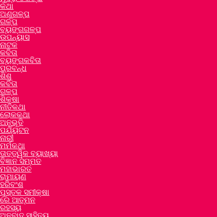
କଥା
ଅଣୁଗଳ୍ପ
ଗଳ୍ପ
ବ୍ୟଙ୍ଗଗଳ୍ପ
ଉପନ୍ୟାସ
ନାଟକ
କବିତା
ବ୍ୟଙ୍ଗକବିତା
ପ୍ରବନ୍ଧ
ଶିଶୁ
କବିତା
ଗଳ୍ପ
ଶିକ୍ଷା
ନୀତିକଥା
ଲୋକକଥା
ଅନୁଭୂତି
ପର୍ଯ୍ୟଟନ
ନାରୀ
ମର୍ମକଥା
ତାତ୍ତ୍ୱିକ ବ୍ୟାଖ୍ୟା
ବିଜ୍ଞାନ ସମ୍ମତ
ମହାଭାରତ
ରାମାୟଣ
ହରିବଂଶ
ପୁସ୍ତକ ସମୀକ୍ଷା
ରେ ଆତ୍ମନ
ରହସ୍ୟ
ଅନୁବାଦ ସାହିତ୍ୟ