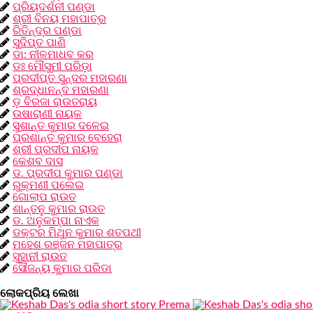
ପ୍ରିୟଦର୍ଶନୀ ପଣ୍ଡା
ଶ୍ରୀ ବିନୟ ମହାପାତ୍ର
ରିତିନ୍ଦ୍ର ପଣ୍ଡା
ସୁଦିପ୍ତ ପାଣି
ଡା: ନୀଳମାଧବ କର
ଡଃ ମୌସୁମୀ ପରିଡ଼ା
ପ୍ରଦୀପ୍ତ ସୁନ୍ଦର ମହାରଣା
ଶ୍ରଦ୍ଧାନନ୍ଦ ମହାରଣା
ଡ଼ ବିରଜା ରାଉତରାୟ
ଉଷାରାଣୀ ନାୟକ
ସୁଶାନ୍ତ କୁମାର ଦଳେଇ
ପ୍ରଶାନ୍ତ କୁମାର ବେହେରା
ଶ୍ରୀ ପ୍ରଦୀପ ନାୟକ
କେଶବ ଦାସ
ଡ. ପ୍ରଦୀପ କୁମାର ପଣ୍ଡା
ରୁକ୍ମଣୀ ପଲେଇ
ଗୋଲାପ ରାଉତ
ଶାନ୍ତନୁ କୁମାର ରାଉତ
ଡ. ଅନୁକମ୍ପା ନାଏକ
ଡକ୍ଟର ମିଥୁନ କୁମାର ଶତପଥୀ
ମହେଶ ରଞ୍ଜନ ମହାପାତ୍ର
ସୁହାନୀ ରାଉତ
ସୌଜନ୍ୟ କୁମାର ପରିଡା
ଲୋକପ୍ରିୟ ଲେଖା