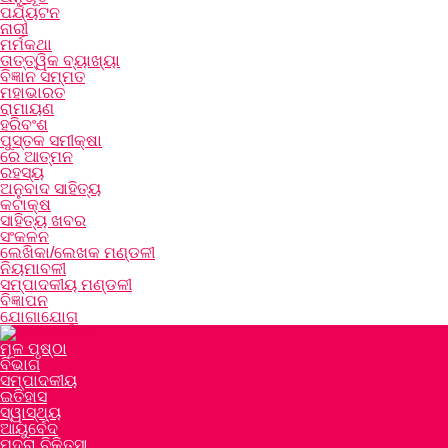
ପର୍ଯ୍ୟଟନ
ନାରୀ
ମର୍ମକଥା
ତାତ୍ତ୍ୱିକ ବ୍ୟାଖ୍ୟା
ବିଜ୍ଞାନ ସମ୍ମତ
ମହାଭାରତ
ରାମାୟଣ
ହରିବଂଶ
ପୁସ୍ତକ ସମୀକ୍ଷା
ରେ ଆତ୍ମନ
ରହସ୍ୟ
ଅନୁବାଦ ସାହିତ୍ୟ
କଟାକ୍ଷ
ସାହିତ୍ୟ ଖବର
ସଂକଳନ
ଲେଖିକା/ଲେଖକ ମଣ୍ଡଳୀ
ନିୟମାବଳୀ
ସମ୍ପାଦକୀୟ ମଣ୍ଡଳୀ
ବିଜ୍ଞାପନ
ଯୋଗାଯୋଗ
ମୂଳ ପୃଷ୍ଠା
ବିଭାଗ
ସମ୍ପାଦକୀୟ
ଇତିହାସ
ସ୍ୱାସ୍ଥ୍ୟ
ଆୟୁର୍ବେଦ
ମୁଦ୍ରା ଚିକିତ୍ସା