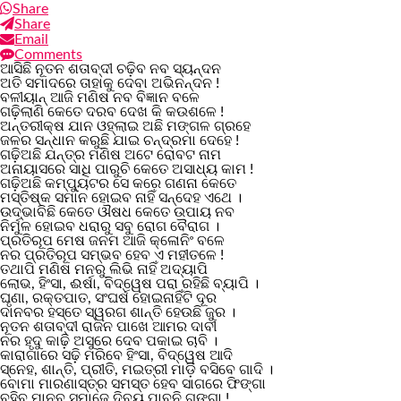
Share
Share
Email
Comments
ଆସିଛି ନୂତନ ଶତାବ୍ଦୀ ଚଢ଼ିବ ନବ ସ୍ୟନ୍ଦନ
ଅତି ସମାଦରେ ତାହାକୁ ଦେବା ଅଭିନନ୍ଦନ !
ବଳୀୟାନ୍ ଆଜି ମଣିଷ ନବ ବିଜ୍ଞାନ ବଳେ
ଗଢ଼ିଲାଣି କେତେ ଦରବ ଦେଖ କି କଉଶଳେ !
ଅନ୍ତରୀକ୍ଷ ଯାନ ଓହ୍ଲାଇ ଅଛି ମଙ୍ଗଳ ଗ୍ରହେ
ଜଳର ସନ୍ଧାନ କରୁଛି ଯାଇ ଚନ୍ଦ୍ରମା ଦେହେ !
ଗଢ଼ିଅଛି ଯନ୍ତ୍ର ମଣିଷ ଅଟେ ରୋବଟ ନାମ
ଅନାୟାସରେ ସାଧି ପାରୁଚି କେତେ ଅସାଧ୍ୟ କାମ !
ଗଢ଼ିଅଛି କମ୍ପ୍ୟୁଟର ସେ କରେ ଗଣନା କେତେ
ମସ୍ତିଷ୍କ ସମାନ ହୋଇବ ନାହିଁ ସନ୍ଦେହ ଏଥେ ।
ଉଦ୍ଭାବିଛି କେତେ ଔଷଧ କେତେ ଉପାୟ ନବ
ନିର୍ମୁଳ ହୋଇବ ଧରାରୁ ସବୁ ରୋଗ ବୈରାଗ ।
ପ୍ରତିରୂପ ମେଷ ଜନମ ଆଜି କ୍ଳୋନିଂ ବଳେ
ନର ପ୍ରତିରୂପ ସମ୍ଭବ ହେବ ଏ ମହୀତଳେ !
ତଥାପି ମଣିଷ ମନରୁ ଲିଭି ନାହିଁ ଅଦ୍ୟାପି
ଲୋଭ, ହିଂସା, ଈର୍ଷା, ବିଦ୍ୱେଷ ପରା ରହିଛି ବ୍ୟାପି ।
ଘୃଣା, ରକ୍ତପାତ, ସଂଘର୍ଷ ହୋଇନାହିଁଟି ଦୂର
ଦାନବର ହସ୍ତେ ସ୍ୱରଗ ଶାନ୍ତି ହେଉଛି ଜୁର ।
ନୂତନ ଶତାବ୍ଦୀ ରାଜନ ପାଖେ ଆମର ଦାବୀ
ନର ହୃଦୁ କାଢ଼ି ଅସୁରେ ଦେବ ପକାଇ ଚାବି ।
କାରାଗାରେ ସଢ଼ି ମରିବେ ହିଂସା, ବିଦ୍ୱେଷ ଆଦି
ସ୍ନେହ, ଶାନ୍ତି, ପ୍ରୀତି, ମଇତ୍ରୀ ମାଡ଼ି ବସିବେ ଗାଦି ।
ବୋମା ମାରଣାସ୍ତ୍ର ସମସ୍ତ ହେବ ସାଗରେ ଫିଙ୍ଗା
ବହିବ ମାନବ ସମାଜେ ଦିବ୍ୟ ପାବନି ଗଙ୍ଗା !