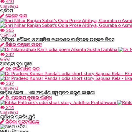
410
ଅଣୁଗଳ୍ପ
ପ୍ରେମ
କେଶବ ଦାସ
365
ପ୍ରବନ୍ଧ
ଐତିହ୍ୟ, ଗୌରବ ଓ ଅସ୍ମିତା ଜାଗରଣର ବାର୍ତ୍ତାବହ ଉତ୍କଳ ଦିବସ
ନିହାର ରଞ୍ଜନ ସାବତ
342
କବିତା
ଅବଣ୍ଟା ସୁଖ ଦୁଃଖ
ଡା: ନୀଳମାଧବ କର
337
ଅଣୁଗଳ୍ପ
ସାପୁଆ କେଳା – ଏକ ଅପୂର୍ଣ୍ଣ ସ୍ୱପ୍ନର କରୁଣ କାହାଣୀ
ଡ. ପ୍ରଦୀପ କୁମାର ପଣ୍ଡା
314
ଅଣୁଗଳ୍ପ
ଯୁଦ୍ଧର ପ୍ରତିଧ୍ୱନି
ରିତିକା ପଟ୍ଟନାୟକ
ସୁଧୀ ଓଡ଼ିଆବୃନ୍ଦ,