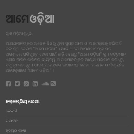
ସୁଧୀ ଓଡ଼ିଆବୃନ୍ଦ,
ଆପଣମାନଙ୍କର ଅନେକ ଦିନରୁ ଥିବା ସୁପ୍ତ ଆଶା ଓ ଆକାଂକ୍ଷାକୁ ଚରିତାର୍ଥ
କରି ରୂପ ନେଇଛି "ଆମେ ଓଡ଼ିଆ" । ଆଜି ଆମେ ଆପଣମାନଙ୍କ ଘର
ଅଗଣାରେ ପରିପୃଷ୍ଟ ହେବା ପାଇଁ ଛାଡ଼ି ଦେଇଛୁ "ଆମେ ଓଡ଼ିଆ" କୁ । ବର୍ତ୍ତମାନ
ଏହାର ଲାଳନ ପାଳନର ଦାୟିତ୍ୱ ଆପଣମାନଙ୍କର ଆୟୁଷ ପ୍ରଦାନ କରନ୍ତୁ,
ସମୃଦ୍ଧ କରନ୍ତୁ । ଆପଣମାନଙ୍କର ଉପାଦେୟ ଲେଖା, ମତାମତ ଓ ଦିଗ୍ଦର୍ଶନ
ଅପେକ୍ଷାରେ "ଆମେ ଓଡ଼ିଆ" ।
ଲୋକପ୍ରିୟ ଲେଖା
ରେବତୀ
ପିଲାଦିନ
ହୃଦୟର ଭାଷା