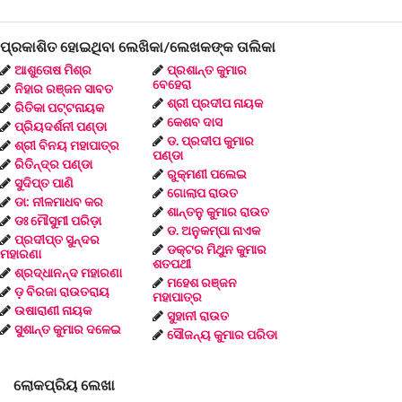
ପ୍ରକାଶିତ ହୋଇଥିବା ଲେଖିକା/ଲେଖକଙ୍କ ତାଲିକା
ଆଶୁତୋଷ ମିଶ୍ର
ପ୍ରଶାନ୍ତ କୁମାର
ବେହେରା
ନିହାର ରଞ୍ଜନ ସାବତ
ଶ୍ରୀ ପ୍ରଦୀପ ନାୟକ
ରିତିକା ପଟ୍ଟନାୟକ
କେଶବ ଦାସ
ପ୍ରିୟଦର୍ଶନୀ ପଣ୍ଡା
ଡ. ପ୍ରଦୀପ କୁମାର
ଶ୍ରୀ ବିନୟ ମହାପାତ୍ର
ପଣ୍ଡା
ରିତିନ୍ଦ୍ର ପଣ୍ଡା
ରୁକ୍ମଣୀ ପଲେଇ
ସୁଦିପ୍ତ ପାଣି
ଗୋଲାପ ରାଉତ
ଡା: ନୀଳମାଧବ କର
ଶାନ୍ତନୁ କୁମାର ରାଉତ
ଡଃ ମୌସୁମୀ ପରିଡ଼ା
ଡ. ଅନୁକମ୍ପା ନାଏକ
ପ୍ରଦୀପ୍ତ ସୁନ୍ଦର
ଡକ୍ଟର ମିଥୁନ କୁମାର
ମହାରଣା
ଶତପଥୀ
ଶ୍ରଦ୍ଧାନନ୍ଦ ମହାରଣା
ମହେଶ ରଞ୍ଜନ
ଡ଼ ବିରଜା ରାଉତରାୟ
ମହାପାତ୍ର
ଉଷାରାଣୀ ନାୟକ
ସୁହାନୀ ରାଉତ
ସୁଶାନ୍ତ କୁମାର ଦଳେଇ
ସୌଜନ୍ୟ କୁମାର ପରିଡା
ଲୋକପ୍ରିୟ ଲେଖା