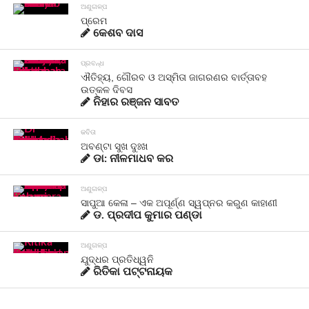
ଅଣୁଗଳ୍ପ
ପ୍ରେମ
କେଶବ ଦାସ
ପ୍ରବନ୍ଧ
ଐତିହ୍ୟ, ଗୌରବ ଓ ଅସ୍ମିତା ଜାଗରଣର ବାର୍ତ୍ତାବହ
ଉତ୍କଳ ଦିବସ
ନିହାର ରଞ୍ଜନ ସାବତ
କବିତା
ଅବଣ୍ଟା ସୁଖ ଦୁଃଖ
ଡା: ନୀଳମାଧବ କର
ଅଣୁଗଳ୍ପ
ସାପୁଆ କେଳା – ଏକ ଅପୂର୍ଣ୍ଣ ସ୍ୱପ୍ନର କରୁଣ କାହାଣୀ
ଡ. ପ୍ରଦୀପ କୁମାର ପଣ୍ଡା
ଅଣୁଗଳ୍ପ
ଯୁଦ୍ଧର ପ୍ରତିଧ୍ୱନି
ରିତିକା ପଟ୍ଟନାୟକ