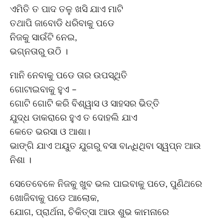
ଏମିତି ତ ପାଦ ତଳୁ ଖସି ଯାଏ ମାଟି
ତଥାପି ଜାବୋଡି ଧରିବାକୁ ପଡେ
ନିଜକୁ ସାଉଁଟି ନେଇ,
ଭଗ୍ନତାରୁ ଉଠି ।
ମାନି ନେବାକୁ ପଡେ ତାର ଉପସ୍ଥିତି
ଗୋଟାଇବାକୁ ହୁଏ –
ଗୋଟି ଗୋଟି କରି ବିଶ୍ୱାସ ଓ ସାହସର ଭିତ୍ତି
ଯୁଦ୍ଧ ଡାକରାରେ ହୁଏ ତ ଦୋହଲି ଯାଏ
କେତେ ଭରସା ଓ ଆଶା।
ଭାଙ୍ଗି ଯାଏ ଅୟୁତ ଯୁଗରୁ ବସା ବାନ୍ଧିଥିବା ସ୍ୱପ୍ନ ଆଉ
ନିଶା ।
ସେତେବେଳେ ନିଜକୁ ଖୁବ ଭଲ ପାଇବାକୁ ପଡେ, ପୁଣିଥରେ
ଖୋଜିବାକୁ ପଡେ ଆଲୋକ,
ଯୋଗ, ପ୍ରାର୍ଥନା, ଚିକିତ୍ସା ଆଉ ଶୁଭ କାମନାରେ