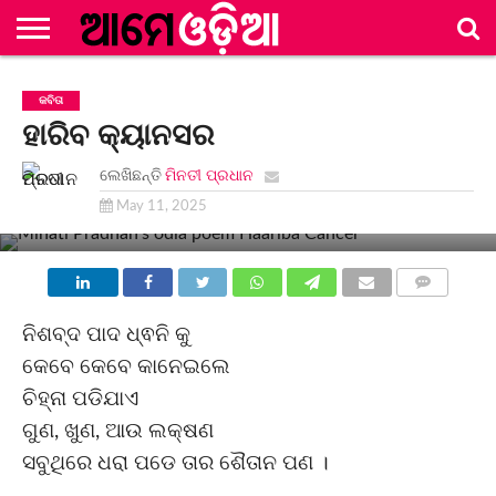
ମୂଳ
ପୃଷ୍ଠା
ବିଭାଗ
ସଂକଳନ
ଲେଖିକା/
ନିୟମାବଳୀ
ସମ୍ପାଦକୀୟ
ବିଜ୍ଞାପନ
ଯୋଗାଯୋଗ
କବିତା
ଲେଖକ
ମଣ୍ଡଳୀ
ମଣ୍ଡଳୀ
ହାରିବ କ୍ୟାନସର
ଲେଖିଛନ୍ତି
ମିନତୀ ପ୍ରଧାନ
May 11, 2025
COMMENTS
ନିଶବ୍ଦ ପାଦ ଧ୍ଵନି କୁ
କେବେ କେବେ କାନେଇଲେ
ଚିହ୍ନା ପଡିଯାଏ
ଗୁଣ, ଖୁଣ, ଆଉ ଲକ୍ଷଣ
ସବୁଥିରେ ଧରା ପଡେ ତାର ଶୈତାନ ପଣ ।