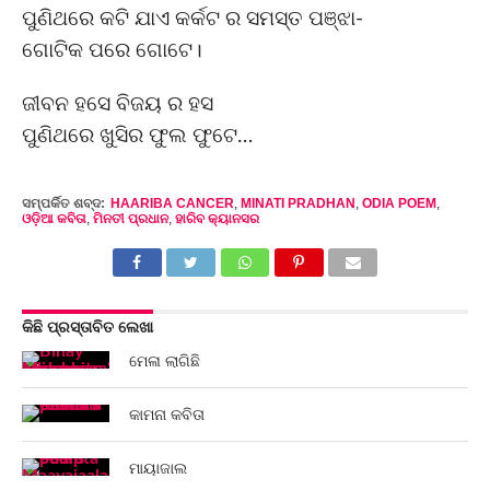
ପୁଣିଥରେ କଟି ଯାଏ କର୍କଟ ର ସମସ୍ତ ପଞ୍ଝା-
ଗୋଟିକ ପରେ ଗୋଟେ।
ଜୀବନ ହସେ ବିଜୟ ର ହସ
ପୁଣିଥରେ ଖୁସିର ଫୁଲ ଫୁଟେ…
ସମ୍ପର୍କିତ ଶବ୍ଦ:
HAARIBA CANCER
,
MINATI PRADHAN
,
ODIA POEM
,
ଓଡ଼ିଆ କବିତା
,
ମିନତୀ ପ୍ରଧାନ
,
ହାରିବ କ୍ୟାନସର
କିଛି ପ୍ରସ୍ତାବିତ ଲେଖା
ମେଳା ଲାଗିଛି
କାମନା କବିତା
ମାୟାଜାଲ