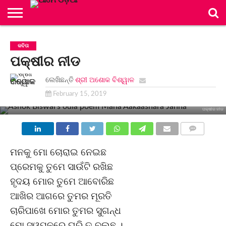
ମୂଳ
ପୃଷ୍ଠା
ବିଭାଗ
ସଂକଳନ
ଲେଖିକା/
ନିୟମାବଳୀ
ସମ୍ପାଦକୀୟ
ବିଜ୍ଞାପନ
ଯୋଗାଯୋଗ
କବିତା
ଲେଖକ
ମଣ୍ଡଳୀ
ମଣ୍ଡଳୀ
ପକ୍ଷୀର ନୀଡ
ଲେଖିଛନ୍ତି
ଶ୍ରୀ ଅଶୋକ ବିଶ୍ୱାଳ
February 15, 2019
ପକ୍ଷୀର ନୀଡ
COMMENTS
ମନକୁ ମୋ ଚୋରାଇ ନେଇଛ
ପ୍ରେମକୁ ତୁମେ ସାଉଁଟି ରଖିଛ
ହୃଦୟ ମୋର ତୁମେ ଆବୋରିଛ
ଆଖିର ଆଗରେ ତୁମର ମୂରତି
ଚାରିପାଖେ ମୋର ତୁମର ସୁଗନ୍ଧ
ମୋ ସ୍ୱପ୍ନରେ ଘୁରି ତ ବୁଲୁଛ ।