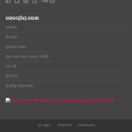
ଲୋକପ୍ରିୟ ଲେଖା
ରେବତୀ
ପିଲାଦିନ
ହୃଦୟର ଭାଷା
ରାଧା ଗୋ ତମେ କେବେ ଆସିବ
ତମ ଗାଁ
ମୁଁ କିଏ?
ବୃତ୍ତିରୁ ବ୍ୟବସାୟ
ମୂଳ ପୃଷ୍ଠା
ନିୟମାବଳୀ
ଯୋଗାଯୋଗ