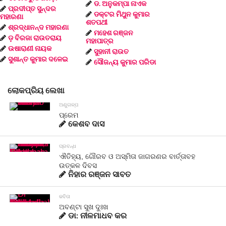
ଡ. ଅନୁକମ୍ପା ନାଏକ
ପ୍ରଦୀପ୍ତ ସୁନ୍ଦର
ଡକ୍ଟର ମିଥୁନ କୁମାର
ମହାରଣା
ଶତପଥୀ
ଶ୍ରଦ୍ଧାନନ୍ଦ ମହାରଣା
ମହେଶ ରଞ୍ଜନ
ଡ଼ ବିରଜା ରାଉତରାୟ
ମହାପାତ୍ର
ଉଷାରାଣୀ ନାୟକ
ସୁହାନୀ ରାଉତ
ସୁଶାନ୍ତ କୁମାର ଦଳେଇ
ସୌଜନ୍ୟ କୁମାର ପରିଡା
ଲୋକପ୍ରିୟ ଲେଖା
ଅଣୁଗଳ୍ପ
ପ୍ରେମ
କେଶବ ଦାସ
ପ୍ରବନ୍ଧ
ଐତିହ୍ୟ, ଗୌରବ ଓ ଅସ୍ମିତା ଜାଗରଣର ବାର୍ତ୍ତାବହ
ଉତ୍କଳ ଦିବସ
ନିହାର ରଞ୍ଜନ ସାବତ
କବିତା
ଅବଣ୍ଟା ସୁଖ ଦୁଃଖ
ଡା: ନୀଳମାଧବ କର