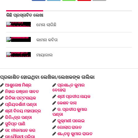
କିଛି ପ୍ରସ୍ତାବିତ ଲେଖା
ମେଳା ଲାଗିଛି
କାମନା କବିତା
ମାୟାଜାଲ
ପ୍ରକାଶିତ ହୋଇଥିବା ଲେଖିକା/ଲେଖକଙ୍କ ତାଲିକା
ଆଶୁତୋଷ ମିଶ୍ର
ପ୍ରଶାନ୍ତ କୁମାର
ବେହେରା
ନିହାର ରଞ୍ଜନ ସାବତ
ଶ୍ରୀ ପ୍ରଦୀପ ନାୟକ
ରିତିକା ପଟ୍ଟନାୟକ
କେଶବ ଦାସ
ପ୍ରିୟଦର୍ଶନୀ ପଣ୍ଡା
ଡ. ପ୍ରଦୀପ କୁମାର
ଶ୍ରୀ ବିନୟ ମହାପାତ୍ର
ପଣ୍ଡା
ରିତିନ୍ଦ୍ର ପଣ୍ଡା
ରୁକ୍ମଣୀ ପଲେଇ
ସୁଦିପ୍ତ ପାଣି
ଗୋଲାପ ରାଉତ
ଡା: ନୀଳମାଧବ କର
ଶାନ୍ତନୁ କୁମାର ରାଉତ
ଡଃ ମୌସୁମୀ ପରିଡ଼ା