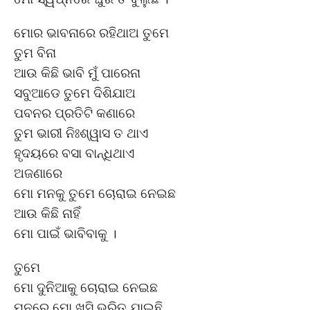
ମୋର ଭାବନାରେ ରହିଥାଅ ତୁମେ
ତୁମ ବିନା
ଆଉ କିଛି ଭାବି ମୁଁ ପାରେନା
ସବୁଆଡେ ତୁମେ ଦିଶିଯାଅ
ପବନର ପ୍ରତିଟି କଣାରେ
ତୁମ ଭାରୀ ନିଃଶ୍ୱାସ ତ ଥାଏ
ହୃଦୟରେ ବସା ବାନ୍ଧିଥାଏ
ଅଜଣାରେ
ମୋ ମନକୁ ତୁମେ ଚୋରାଇ ନେଇଛ
ଆଉ କିଛି ନାହିଁ
ମୋ ପାଇଁ ଭାବିବାକୁ ।
ତୁମେ
ମୋ ଦୁନିଆକୁ ଚୋରାଇ ନେଇଛ
ମନରେ ମୋ ଖୁସି ଭରିତ ଯାଇଛି