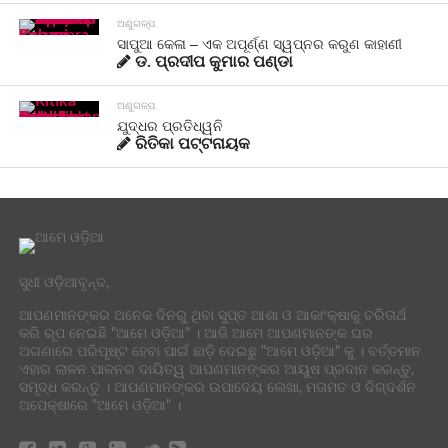
ଅଣୁଗଳ୍ପ
ସାପୁଆ କେଳା – ଏକ ଅପୂର୍ଣ୍ଣ ସ୍ୱପ୍ନର କରୁଣ କାହାଣୀ
ଡ. ପ୍ରଦୀପ କୁମାର ପଣ୍ଡା
ଅଣୁଗଳ୍ପ
ଯୁଦ୍ଧର ପ୍ରତିଧ୍ୱନି
ରିତିକା ପଟ୍ଟନାୟକ
ସୁଧୀ ଓଡ଼ିଆବୃନ୍ଦ,
ଆପଣମାନଙ୍କର ଅନେକ ଦିନରୁ ଥିବା ସୁପ୍ତ ଆଶା ଓ ଆକାଂକ୍ଷାକୁ ଚରିତାର୍ଥ
କରି ରୂପ ନେଇଛି "ଆମେ ଓଡ଼ିଆ" । ଆଜି ଆମେ ଆପଣମାନଙ୍କ ଘର
ଅଗଣାରେ ପରିପୃଷ୍ଟ ହେବା ପାଇଁ ଛାଡ଼ି ଦେଇଛୁ "ଆମେ ଓଡ଼ିଆ" କୁ । ବର୍ତ୍ତମାନ
ଏହାର ଲାଳନ ପାଳନର ଦାୟିତ୍ୱ ଆପଣମାନଙ୍କର ଆୟୁଷ ପ୍ରଦାନ କରନ୍ତୁ,
ସମୃଦ୍ଧ କରନ୍ତୁ । ଆପଣମାନଙ୍କର ଉପାଦେୟ ଲେଖା, ମତାମତ ଓ ଦିଗ୍ଦର୍ଶନ
ଅପେକ୍ଷାରେ "ଆମେ ଓଡ଼ିଆ" ।