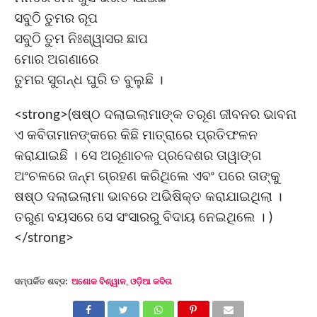
ସବୁଠି ତୁମର ରୂପ
ସବୁଠି ତୁମ ନିଃଶ୍ୱାସର ଛାପ
ମୋର ଅଗଣାରେ
ତୁମର ସୁଗନ୍ଧ ଘୁରି ତ ବୁଲୁଛି ।
<strong>(ଷଷ୍ଠ ଦଲାଇଲାମାଙ୍କ ତରୂଣ ଜୀବନର ଭାବନା
ଏ କବିତାମାନଙ୍କରେ କିଛି ମାତ୍ରାରେ ପ୍ରତିଫଳନ
କରାଯାଇଛି । ସେ ଅରୂଣାଚଳ ପ୍ରଦେଶର ତାୱାଙ୍ଗ
ଅଂଚଳରେ ଜନ୍ମ ଗ୍ରହଣ କରିଥିଲେ ଏବଂ ପରେ ତାଙ୍କୁ
ଷଷ୍ଠ ଦଲାଇଲାମା ଭାବରେ ଅଭିଷିକ୍ତ କରାଯାଇଥିଲା ।
ତରୁଣ ବୟସରେ ସେ ସଂସାରରୁ ବିଦାୟ ନେଇଥିଲେ । )
</strong>
ସମ୍ପର୍କିତ ଶବ୍ଦ:
ଅଶୋକ ବିଶ୍ୱାଳ
,
ଓଡ଼ିଆ କବିତା