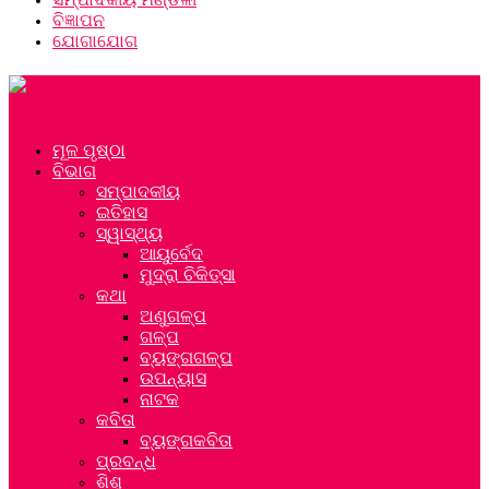
ବିଜ୍ଞାପନ
ଯୋଗାଯୋଗ
ମୂଳ ପୃଷ୍ଠା
ବିଭାଗ
ସମ୍ପାଦକୀୟ
ଇତିହାସ
ସ୍ୱାସ୍ଥ୍ୟ
ଆୟୁର୍ବେଦ
ମୁଦ୍ରା ଚିକିତ୍ସା
କଥା
ଅଣୁଗଳ୍ପ
ଗଳ୍ପ
ବ୍ୟଙ୍ଗଗଳ୍ପ
ଉପନ୍ୟାସ
ନାଟକ
କବିତା
ବ୍ୟଙ୍ଗକବିତା
ପ୍ରବନ୍ଧ
ଶିଶୁ