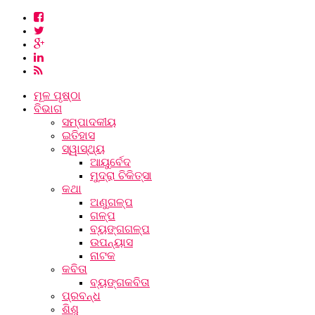
ମୂଳ ପୃଷ୍ଠା
ବିଭାଗ
ସମ୍ପାଦକୀୟ
ଇତିହାସ
ସ୍ୱାସ୍ଥ୍ୟ
ଆୟୁର୍ବେଦ
ମୁଦ୍ରା ଚିକିତ୍ସା
କଥା
ଅଣୁଗଳ୍ପ
ଗଳ୍ପ
ବ୍ୟଙ୍ଗଗଳ୍ପ
ଉପନ୍ୟାସ
ନାଟକ
କବିତା
ବ୍ୟଙ୍ଗକବିତା
ପ୍ରବନ୍ଧ
ଶିଶୁ