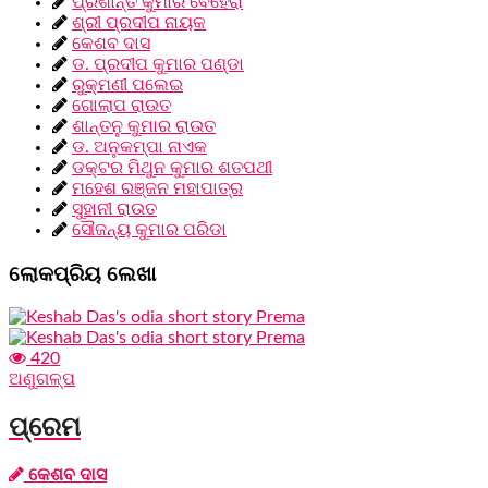
ପ୍ରଶାନ୍ତ କୁମାର ବେହେରା
ଶ୍ରୀ ପ୍ରଦୀପ ନାୟକ
କେଶବ ଦାସ
ଡ. ପ୍ରଦୀପ କୁମାର ପଣ୍ଡା
ରୁକ୍ମଣୀ ପଲେଇ
ଗୋଲାପ ରାଉତ
ଶାନ୍ତନୁ କୁମାର ରାଉତ
ଡ. ଅନୁକମ୍ପା ନାଏକ
ଡକ୍ଟର ମିଥୁନ କୁମାର ଶତପଥୀ
ମହେଶ ରଞ୍ଜନ ମହାପାତ୍ର
ସୁହାନୀ ରାଉତ
ସୌଜନ୍ୟ କୁମାର ପରିଡା
ଲୋକପ୍ରିୟ ଲେଖା
420
ଅଣୁଗଳ୍ପ
ପ୍ରେମ
କେଶବ ଦାସ