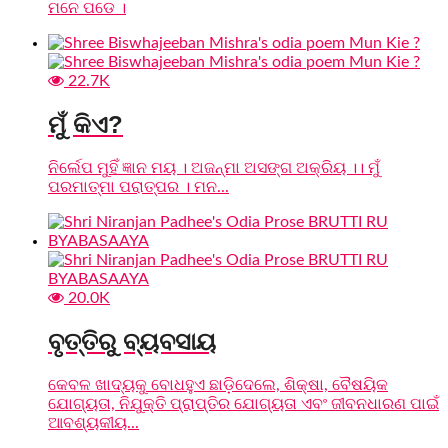
ମନେ ପଡେ ।
22.7K
ମୁଁ କିଏ?
ନିର୍ଲେପ ମୁହିଁ ଜ୍ଞାନ ମୟ । ଅଜନ୍ମା ଅସଙ୍ଗ ଅକ୍ରିୟ ।। ମୁଁ
ପରମାତ୍ମା ପରାତ୍ପର । ମନ...
20.0K
ବୃତ୍ତିରୁ ବ୍ୟବସାୟ
କେବଳ ଖାଦ୍ୟକୁ ବୋଧହୁଏ ଛାଡ଼ିଦେଲେ, ଶିକ୍ଷା, ବୈଷୟିକ
ଯୋଗ୍ୟତା, ନିଯୁକ୍ତି ପ୍ରାପ୍ତିର ଯୋଗ୍ୟତା ଏବଂ ଜୀବନଧାରଣ ପାଇଁ
ଆବଶ୍ୟକୀୟ...