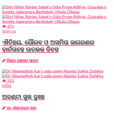
371
ପ୍ରବନ୍ଧ
ଐତିହ୍ୟ, ଗୌରବ ଓ ଅସ୍ମିତା ଜାଗରଣର
ବାର୍ତ୍ତାବହ ଉତ୍କଳ ଦିବସ
ନିହାର ରଞ୍ଜନ ସାବତ
353
କବିତା
ଅବଣ୍ଟା ସୁଖ ଦୁଃଖ
ଡା: ନୀଳମାଧବ କର