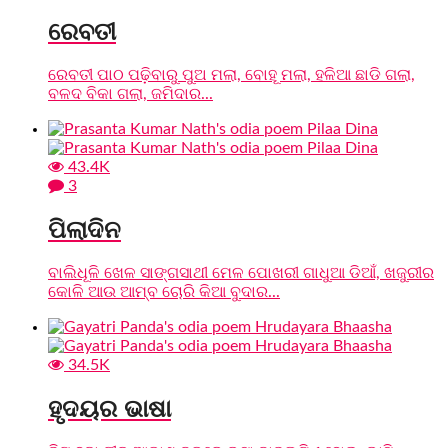
ରେବତୀ
ରେବତୀ ପାଠ ପଢ଼ିବାରୁ ପୁଅ ମଲା, ବୋହୂ ମଲା, ହଳିଆ ଛାଡି ଗଲା,
ବଳଦ ବିକା ଗଲା, ଜମିଦାର...
43.4K
3
ପିଲାଦିନ
ବାଲିଧୂଳି ଖେଳ ସାଙ୍ଗସାଥୀ ମେଳ ପୋଖରୀ ଗାଧୁଆ ଡିଆଁ, ଖଜୁରୀର
କୋଳି ଆଉ ଆମ୍ବ ଚୋରି କିଆ ବୁଦାର...
34.5K
ହୃଦୟର ଭାଷା