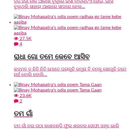
ଦିଗ ହଜା ନୀଳ ଆକାଶ ବୁକୁରେ ଭସା ବାଦଲଟିଏ ହୋଇ, ଭାସି
ବୁଲୁଥିଲି ସାହାରା ଆଶାରେ ସାଦରେ ନେଲ...
27.5K
4
ରାଧା ଗୋ ତମେ କେବେ ଆସିବ
କଦମ୍ବ ତ ନିତି ନିତି ମୋତେ ପଚାରୁଚି ଜମୁନା ବି ତମକୁ ଖୋଜୁଚି ତମେ
ନାହଁ ବୋଲି ବୋଲି...
23.6K
2
ତମ ଗାଁ
ତମ ଗାଁ ନଇ ପଠା କାଶତଣ୍ଡି ଫୁଲ ଶରତର ତୋଫା ଜହ୍ନ ଭାରି