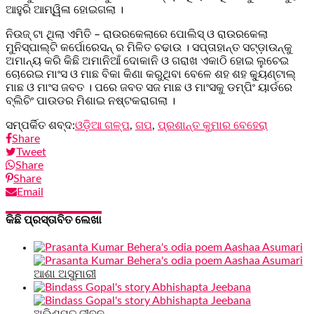
ଆହୁରି ଆମ୍ୱିଳା ହୋଇଗଲା ।
ନିଉଜ୍ ଟା ଥିଲା ଏମିତି – ରାଉରକେଲାରେ ପୋଲିସ୍ ଓ ରାଉରକେଲା
ମୁନିସ୍ପାଲ୍ଟି କର୍ପୋରେସନ୍ ର ମିଳିତ ଚଢାଉ । ସପ୍ତାହାନ୍ତ ସଟ୍‌ଡ଼ାଉନ୍‌କୁ
ଅମାନ୍ୟ କରି କିଛି ଅମାନିଆଁ ଦୋକାନି ଓ ଗରାଖ ଏକାଠି ହୋଇ ଲୁଚେଇ
ଚୋରେଇ ମାଂସ ଓ ମାଛ ବିକା କିଣା କରୁଥିବା ବେଳେ ଶହ ଶହ କ୍ୟୁଣ୍ଟାଲ୍
ମାଛ ଓ ମାଂସ ଜବତ । ପରେ ଜବତ ସଜ ମାଛ ଓ ମାଂସକୁ ଡମ୍ପିଂ ୟାର୍ଡରେ
ବ୍ଲିଚିଂ ପାଉଡର ମିଶାଇ ନଷ୍ଟକରାଗଲା ।
ସମ୍ପର୍କିତ ଶବ୍ଦ:
ଓଡ଼ିଆ ଗଳ୍ପ
,
ଗପ
,
ପ୍ରଶାନ୍ତ କୁମାର ବେହେରା
Share
Tweet
Share
Share
Email
କିଛି ପ୍ରସ୍ତାବିତ ଲେଖା
ଆଶା ଅସୁମାରୀ
ଅଭିଶପ୍ତ ଜୀବନ