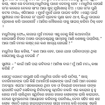
କଲା, ଏବେ ସେ ବଦମାସ୍ ମଧୁମିତାକୁ ପାନେ ଦେବାକୁ ହେବ । ମଧୁମିତା ହେଉଛି
ତା’ର କଲେଜ ବେଳର ସାଂଗ ଆଉ ଖୁବ୍ ମୁହଁଖୋର୍ ଝିଅ । ଘର ତା’ର ପୁଣି
କଟକ ଟାଉନ୍ ଏରିଆରେ । ମୁହେଁ ମୁହେଁ ଯାହା ପାଇବ କହିବ । ସେଥି ପାଇଁ
ସୁନୀତାର ମନ ଭିତରେ ତା’ ପ୍ରତି ପ୍ରବଳ ଘୃଣା ଭାବ ଥାଏ, କିନ୍ତୁ ଉପରେ
ପ୍ରକାଶ କରି ପାରେନାହିଁ । ଆଜିର ମୌକାରେ ତାକୁ ସାଇଜ୍ କରିବା ଠିକ୍ ହେବ
।
ମଧୁମିତାକୁ ଫୋନ୍ ଲଗାଇ ମୁହଁ ମତରେ ଏଣୁ ତେଣୁ କିଛି କଥାବାର୍ତ୍ତା
ହୋଇସାରି ନିଜର ଅସଲ ଉଦ୍ଦେଶ୍ୟକୁ ସାମ୍ନାକୁ ଆଣି ଶେଷକୁ ପଚାରିଲା, ”
ଆଉ ଆଜି ତମର ଲଞ୍ଚ୍ ରେ କଣ ଖାଦ୍ୟ ହୋଇଛି ? ”
ମଧୁମିତା ସିଧା କହିଲା, ” କଣ ଆଉ ହେବ, ଘରେ ଯାହା ପରିବାପତ୍ର ଥିଲା
ସେଇଆକୁ ରାନ୍ଧି ଦେଇଛି ।”
ସୁନୀତା – ” କାଇଁ ଆଜି ପରା ରବିବାର ! ଆମିଷ ବାର ! ମୁଁ ଆଜି ମଟନ୍ କଷା
କରିଛି ।”
ସେପଟୁ ଗୋଟେ ନାଗୁଣୀ ପରି ମଧୁମିତା ଗର୍ଜନ କରି ଉଠିଲା, ” ଖାସ୍
ତମରିମାନଙ୍କ ପରି କିଛି ଅମାନିଆଁ ଲୋକଙ୍କ ପାଇଁ ଆଜି ଆମ ଦେଶର
ଅବସ୍ଥା ଏଇଆ ! ସରକାରରେ ଥିବା ଦଳ ଓ ବିରୋଧୀ ଦଳମାନେ ତାଙ୍କ
ରାଜନୀତି ରୋଟି ସେକିବାକୁ ନିର୍ବାଚନକୁ ସ୍ଥଗିତ ନକରି ଏଇ କରୋନା ହୁ ହୁ
ହୋଇ ମାଡି ଚାଲିଥିବା ସ୍ଥିତିରେ ହଜାର ହଜାର ଲୋକଙ୍କ ରାଲି କରାଇବା,
ତେଣେ କୁମ୍ଭମେଳା ଆୟୋଜନ କରିବାକୁ ପରମିଶନ୍ ଦେବା ସହିତ ଶହ ଶହ
ଲୋକ ଏକାଠି ହୋଇ ହାଇଦ୍ରାବାଦରେ ସମୁହ ନମାଜ୍ କରି ଦେଶକୁ ଏଭଳି