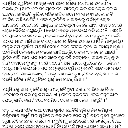
ଗମ୍ଭିର ସ୍ଥିତିରେ ପହଞ୍ଚାଇବା ପରେ ଲକଡାଉନ୍ ଆଉ ସଟଡାଉନ୍
କରିଛନ୍ତି । ଆଉ ଏଇ ସମୟରେ ତମ ମାନଙ୍କ ଭଳି କିଛି ଲୋକ ବଜାର
ଘାଟରେ ଗାଡିଧରି ବୁଲିବା ସହିତ ରବିବାରରେ ମାଂସ ନ ଖାଇଲେ ଛାତି
ଫାଟିଯାଉଛି ଯେମିତି ! ଏବେ ପ୍ରତିଦିନ ୪ ଲକ୍ଷରୁ ଉର୍ଦ୍ଧ୍ବ ଲୋକ
ଭାରତରେ କରୋନାରେ ଆକ୍ରାନ୍ତ ହେଉଥିବା ବେଳେ ପାଖା ପାଖି ୪ ହଜାର
ଲୋକ ଦୈନିକ ମରୁଛନ୍ତି । କେତେ ଜୀବନ ଅକାଳରେ ଝଡି ଯାଉଛି । ଏଭଳି
ସମୟରେ ଏଇ ସଟ୍‌ଡ଼ାଉନ୍‌ ବେଳେ କେଉଁ ହିସାବରେ ତମ ବାବୁଙ୍କୁ ମାର୍କେଟ
ପଠାଇ ମାସଂ ଆଣିବାକୁ ବରାଦ୍ ଦେଲ ଭାବିଲେ ସତରେ ଯେତିକି ଆଶ୍ଚର୍ଯ୍ୟ
ଲାଗୁଛି ତମ ମୁର୍ଖାମୀ ପଣିଆଁ ଦେଖି ମନରେ ସେତିକି କ୍ଷୋଭ ମଧ୍ୟ ଆସୁଛି ।
ଅମାନିଆଁ ଲୋକମାନେ ମନରେ ଭାବିଥାନ୍ତି, ତାଙ୍କୁ ଏ କରୋନା ଆଦୌ
ଛୁଇଁବ ନାହିଁ, ଆଉ ଏଇ ଧାରଣାରେ ଦୃଢ଼ ରହି ସଟଡ଼ାଉନ୍, ଲକଡାଉନ୍ କୁ ନ
ମାନି ବାହାରେ ବୁଲାବୁଲି କରି କରୋନା ଆଣି ଘରେ ପୁରାଉଛନ୍ତି । କେବଳ
ଏଇଥି ପାଇଁ କରୋନାର ଏଇ ଭୟଙ୍କର ଦ୍ୱିତୀୟ ଲହରି ଏବେ ଭାରତରେ
ବିଭିନ୍ନ ଯାଗାରେ ଗୋଷ୍ଠୀ ସଂକ୍ରମଣରେ ରୂପାନ୍ତରିତ ହେଲାଣି । ଆଉ
ଏଭଳି ଜଟିଳ ପରିସ୍ଥିତିରେ ଧିକ୍ ତମ ମଟନ୍ ଖିଆ । ”
ମଧୁମିତାକୁ ସାଇଜ୍ କରିବାକୁ ଫୋନ୍ କରିଥିବା ସୁନୀତା ଏ ଭିତରେ ନିଜେ
ଏକବାରେ ସାଇଜ୍ ହୋଇସାରିଥାଏ । ଜୀବନ ବିକଳରେ ଏତିକି କହିପକାଇ
ଫୋନ୍ କାଟିଦେଲା ,” ହଉ, ମଧୁମିତା, ପରେ କଥା ହେବା । ରହୁଛି । ”
ସଂଜୁ ଓ ସୀମା ସହିତ କଥା ହୋଇ ସୁନୀତା ଯେତିକି ଖୁସି ଅର୍ଜନ କରିଥିଲା,
ବର୍ତ୍ତମାନ ମଧୁମିତାର ମୁହଁତୋଡ ଜବାବରେ ସେଇ ଖୁସି ବହୁତ ଗୁଡେ ଦୁଃଖରେ
ରୂପାନ୍ତରିତ ହୋଇ ସାରିଥାଏ । ମୁହଁଟାକୁ ହାଣ୍ତିଭଳି କରି ଚାଲିଥିବା ଟି.ଭି.
ଆଡକୁ ନଜର ପକାଇବାରୁ ଯେଉଁ ନିଉଜ୍ ଚାଲିଥିଲା ସେଥିରେ ସୁନୀତାର ମୁହଁ