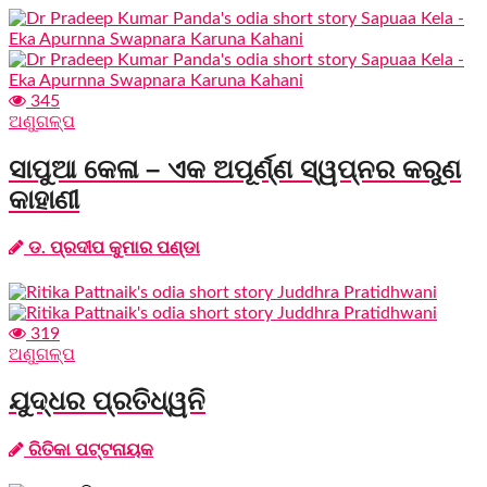
345
ଅଣୁଗଳ୍ପ
ସାପୁଆ କେଳା – ଏକ ଅପୂର୍ଣ୍ଣ ସ୍ୱପ୍ନର କରୁଣ
କାହାଣୀ
ଡ. ପ୍ରଦୀପ କୁମାର ପଣ୍ଡା
319
ଅଣୁଗଳ୍ପ
ଯୁଦ୍ଧର ପ୍ରତିଧ୍ୱନି
ରିତିକା ପଟ୍ଟନାୟକ