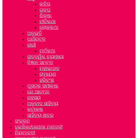
କବିତା
ଗଳ୍ପ
ଶିକ୍ଷା
ନୀତିକଥା
ଲୋକକଥା
ଅନୁଭୂତି
ପର୍ଯ୍ୟଟନ
ନାରୀ
ମର୍ମକଥା
ତାତ୍ତ୍ୱିକ ବ୍ୟାଖ୍ୟା
ବିଜ୍ଞାନ ସମ୍ମତ
ମହାଭାରତ
ରାମାୟଣ
ହରିବଂଶ
ପୁସ୍ତକ ସମୀକ୍ଷା
ରେ ଆତ୍ମନ
ରହସ୍ୟ
ଅନୁବାଦ ସାହିତ୍ୟ
କଟାକ୍ଷ
ସାହିତ୍ୟ ଖବର
ସଂକଳନ
ଲେଖିକା/ଲେଖକ ମଣ୍ଡଳୀ
ନିୟମାବଳୀ