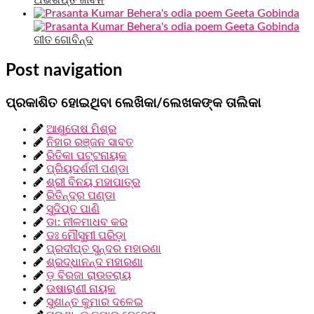
ଗୀତ ଗୋବିନ୍ଦ
Post navigation
ପ୍ରକାଶିତ ହୋଇଥିବା ଲେଖିକା/ଲେଖକଙ୍କ ତାଲିକା
ଆଶୁତୋଷ ମିଶ୍ର
ନିହାର ରଞ୍ଜନ ସାବତ
ରିତିକା ପଟ୍ଟନାୟକ
ପ୍ରିୟଦର୍ଶନୀ ପଣ୍ଡା
ଶ୍ରୀ ବିନୟ ମହାପାତ୍ର
ରିତିନ୍ଦ୍ର ପଣ୍ଡା
ସୁଦିପ୍ତ ପାଣି
ଡା: ନୀଳମାଧବ କର
ଡଃ ମୌସୁମୀ ପରିଡ଼ା
ପ୍ରଦୀପ୍ତ ସୁନ୍ଦର ମହାରଣା
ଶ୍ରଦ୍ଧାନନ୍ଦ ମହାରଣା
ଡ଼ ବିରଜା ରାଉତରାୟ
ଉଷାରାଣୀ ନାୟକ
ସୁଶାନ୍ତ କୁମାର ଦଳେଇ