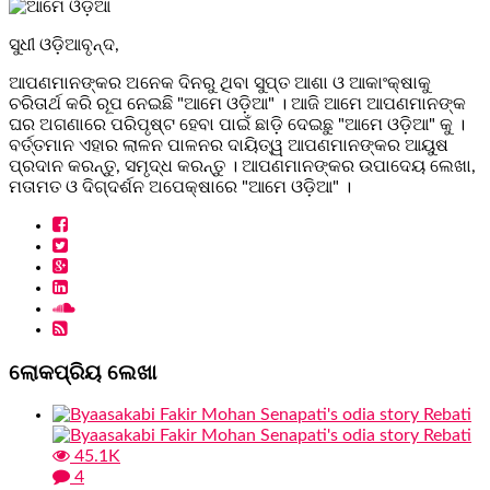
ସୁଧୀ ଓଡ଼ିଆବୃନ୍ଦ,
ଆପଣମାନଙ୍କର ଅନେକ ଦିନରୁ ଥିବା ସୁପ୍ତ ଆଶା ଓ ଆକାଂକ୍ଷାକୁ
ଚରିତାର୍ଥ କରି ରୂପ ନେଇଛି "ଆମେ ଓଡ଼ିଆ" । ଆଜି ଆମେ ଆପଣମାନଙ୍କ
ଘର ଅଗଣାରେ ପରିପୃଷ୍ଟ ହେବା ପାଇଁ ଛାଡ଼ି ଦେଇଛୁ "ଆମେ ଓଡ଼ିଆ" କୁ ।
ବର୍ତ୍ତମାନ ଏହାର ଲାଳନ ପାଳନର ଦାୟିତ୍ୱ ଆପଣମାନଙ୍କର ଆୟୁଷ
ପ୍ରଦାନ କରନ୍ତୁ, ସମୃଦ୍ଧ କରନ୍ତୁ । ଆପଣମାନଙ୍କର ଉପାଦେୟ ଲେଖା,
ମତାମତ ଓ ଦିଗ୍ଦର୍ଶନ ଅପେକ୍ଷାରେ "ଆମେ ଓଡ଼ିଆ" ।
ଲୋକପ୍ରିୟ ଲେଖା
45.1K
4