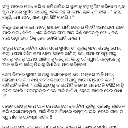
ସଂଜୁ ମନରେ ମଟନ୍ କରି ନ କରିପାରିବାର ଦୁଃଖକୁ ବହୁ ଗୁଣିତ କରିଦେଇ ଖୁବ୍
ଖୁସି ମନରେ ସୁନୀତା ଶେଷକୁ ଏତିକି କହି ତା ଫୋନ୍ ଲାଇନ୍ କାଟିଲା – ” ହଉ,
ରହୁଛି, ମୋ ମଟନ୍ ଏଣେ ପୁରା ସିଝି ଗଲାଣି । ”
କିନ୍ତୁ ସୁନୀତା ଜାଣେ, ମଟନ୍ କଷାରେ ପାଣି ଦେବାର ନିହାତି ଅଧଘଣ୍ଟା ପରେ
ଯାଇ ମଟନ୍ ସିଝିବ । ଏଇ ଭିତରେ ତା’ର ଆଉ କିଛି ସାଂଗଙ୍କୁ ଫୋନ୍ କରି
ମଜା ଉଡ଼ା ଇବା ଠିକ୍ ହେବ ବୋଲି ଭାବି ନେଲା ।
ସଂଜୁର ଫୋନ୍ କାଟିବା ପରେ ପରେ ସୁନୀତା ତା’ ସ୍କୁଲ୍ ସାଂଗ ସୀମାକୁ ଫୋନ୍
କଲା । ସୀମା ସହିତ କଥା ହେବା ବେଳେ ଜାଣିଲା ଯେ, ସୀମା ତା’ ସ୍ୱାମୀକୁ
ସକାଳୁ ସକାଳୁ ଆମିଷ ଆଣିବାକୁ କହିଥିଲା, କିନ୍ତୁ ତା’ ସ୍ୱାମୀ ସଟ୍‌ଡ଼ାଉନ୍‌କୁ
ଆଳ କରି ମାର୍କେଟ୍ ଯିବାକୁ ସିଧାସିଧା ମନା କରିଦେଲା ।
ସେଇ ଭିତରେ ସୁନୀତା ସୀମାକୁ ଜଣାଇଦେଲା ଯେ, ତାଙ୍କର ଆଜି ମଟନ୍
ହୋଇଛି ବୋଲି । ବାସ୍ ଏତିକି କଥାରେ ସୀମାକୁ ଆଉ ସମ୍ଭାଳେ କିଏ ?
ରାଗିପାଚି କହିଲା, ” ଖାଲି ୟାଙ୍କୁ ତ ଯେମିତି କରୋନା ଅନେଇକି ବସିଛି ମାଡ଼ି
ବସିବ ବୋଲି ! ସମସ୍ତଙ୍କ ଘରେ ଆଜି ଆମିଷ, ହେଲେ ଆମର ସେଇ ସାଧା
।”
ତେବେ ଶେଷକୁ କାମ ଆଳ ଦେଖାଇ ଫୋନ୍ କାଟିବା ପୂର୍ବରୁ ସୁନୀତାକୁ ଜଳଜଳ
କରି ଦେଖାଯାଉଥିଲା, ଆଜି ବିନା ଆମିଷରେ ଲଞ୍ଚ୍ ଖାଇବା ବେଳେ ସୀମା ତା’
ସ୍ୱାମୀର କି ଅବସ୍ଥା କରିବ !!
ଦୁଇ ଜଣ ସାଂଗଙ୍କୁ କଟା ଘା’ ରେ ଚୁନ ଦେଇସାରି, ଶେଷକୁ ସୁନୀତା ସ୍ଥିର