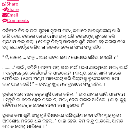
Share
Share
Email
Comments
ରବିବାର ଦିନ ବାରଟା ସୁଦ୍ଧା ସୁନୀତା ମଟନ୍ କଷାରେ ଆବଶ୍ଯକୀୟ ପାଣି
ଢାଳି ଦେଇ ତରତର ହୋଇ ମୋବାଇଲ୍ ଧରି ଡ୍ରଇଙ୍ଗ୍ ରୁମରେ ବସି
ପ୍ରଥମ କଲ୍ କଲା । ସେପଟୁ ରିଙ୍ଗ୍ ସାଉଣ୍ତ ଶୁଣି ସଜାଗ ହୋଇଗଲା କ’ଣ
ସବୁ କଥାବାର୍ତ୍ତା କରିବ ତା କଲେଜ ବେଳର ସାଂଗ ସଂଜୁ ସହିତ !
” ହଁ, ହେଲୋ … ସଂଜୁ .. ଆଉ ଖବର କଣ ? ରୋଷେଇ ସରିବା ହେଲାଣି ? ”
……….” ନାଇଁ , ସରିନି ! ମନଟା ପରା ଭଲ ନାଇଁ ! ଇଏ ଯାଇଥିଲେ ମଟନ୍ ପାଇଁ
। ସଟ୍‌ଡ଼ାଉନ୍‌ରେ କେଉଁଠାଇଁ ବି ପାଇଲେନି । ବାଧ୍ୟ ହୋଇ ଖାଲି ହାତରେ
ଫେରିଲେ । ସେଇ ଅଣ୍ତା ଆମଲେଟ୍ କରି ପିଲାଙ୍କୁ ବୁଝେଇଦେବା ଛଡା
ବାଟ ଆଉ କାଇଁ ! ” – ସେପଟୁ ଖୁବ୍ ମନ ଦୁଃଖରେ ସଂଜୁ କହିଲା ।
ସୁନୀତା ମନେ ମନେ ବହୁତ ଖୁସି ହୋଇ କହିଲା, ” ଇଏ ଆମର ଭାରି ପାରଂଗମ
। ସ୍କୁଟି ଟା ନେଇ ହେଇ ଗଲେ ତ, ମଟନ୍ ନେଇ ପଳାଇ ଆସିଲେ । ଯାହା କୁହ
ରବିବାର ମଟନ୍ ନ ହେଲେ ମନଟା ଜମା ବୁଝେନା ।”
ସୁନୀତା କଥା ଶୁଣି ସଂଜୁ ମୁହଁ ବିଷାଦରେ ପରିପୂର୍ଣ୍ଣ ହେବା ସହିତ ଖୁବ୍ ଗୁଡେ
ଅବଶୋଷ ମନରେ ଧରି କହିଲା, ” ଯାହା ହେଉ, ତମ ବାବୁ ପାରିଲେ, ଆମର
ଇଏ ତ ଫେଲ୍ ମାରିଲେ । ”