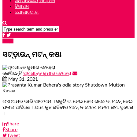
ସମ୍ପାଦକୀୟ ମଣ୍ଡଳୀ
ବିଜ୍ଞାପନ
ଯୋଗାଯୋଗ
ଗଳ୍ପ
ସଟ୍‌ଡ଼ାଉନ୍‌ ମଟନ୍ କଷା
ଲେଖିଛନ୍ତି
ପ୍ରଶାନ୍ତ କୁମାର ବେହେରା
May 31, 2021
ଇଏ ଆମର ଭାରି ପାରଂଗମ । ସ୍କୁଟି ଟା ନେଇ ହେଇ ଗଲେ ତ, ମଟନ୍ ନେଇ
ପଳାଇ ଆସିଲେ । ଯାହା କୁହ ରବିବାର ମଟନ୍ ନ ହେଲେ ମନଟା ଜମା ବୁଝେନା
।
Share
Share
Tweet