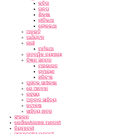
କବିତା
ଗଳ୍ପ
ଶିକ୍ଷା
ନୀତିକଥା
ଲୋକକଥା
ଅନୁଭୂତି
ପର୍ଯ୍ୟଟନ
ନାରୀ
ମର୍ମକଥା
ତାତ୍ତ୍ୱିକ ବ୍ୟାଖ୍ୟା
ବିଜ୍ଞାନ ସମ୍ମତ
ମହାଭାରତ
ରାମାୟଣ
ହରିବଂଶ
ପୁସ୍ତକ ସମୀକ୍ଷା
ରେ ଆତ୍ମନ
ରହସ୍ୟ
ଅନୁବାଦ ସାହିତ୍ୟ
କଟାକ୍ଷ
ସାହିତ୍ୟ ଖବର
ସଂକଳନ
ଲେଖିକା/ଲେଖକ ମଣ୍ଡଳୀ
ନିୟମାବଳୀ
ସମ୍ପାଦକୀୟ ମଣ୍ଡଳୀ