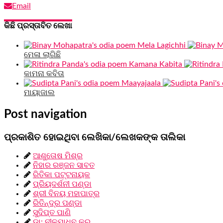
Email
କିଛି ପ୍ରସ୍ତାବିତ ଲେଖା
ମେଳା ଲାଗିଛି
କାମନା କବିତା
ମାୟାଜାଲ
Post navigation
ପ୍ରକାଶିତ ହୋଇଥିବା ଲେଖିକା/ଲେଖକଙ୍କ ତାଲିକା
ଆଶୁତୋଷ ମିଶ୍ର
ନିହାର ରଞ୍ଜନ ସାବତ
ରିତିକା ପଟ୍ଟନାୟକ
ପ୍ରିୟଦର୍ଶନୀ ପଣ୍ଡା
ଶ୍ରୀ ବିନୟ ମହାପାତ୍ର
ରିତିନ୍ଦ୍ର ପଣ୍ଡା
ସୁଦିପ୍ତ ପାଣି
ଡା: ନୀଳମାଧବ କର