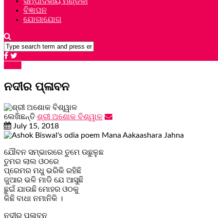
ସମ୍ପାଦକୀୟ ମଣ୍ଡଳୀ
ବିଜ୍ଞାପନ
ଯୋଗାଯୋଗ
କବିତା
ନଦୀର ପ୍ଳାବନ
ଲେଖିଛନ୍ତି
ଶ୍ରୀ ଅଶୋକ ବିଶ୍ୱାଳ
July 15, 2018
ଯୌବନ ସମ୍ଭାରରେ ତୁମେ ଉଛୁଳୁଛ
ତୁମର ଲାଲ ଓଠରେ
ପ୍ରେମର ମଧୁ ଭରିକି ରହିଛି
ଜୁଆର ଭଳି ମାଡି ଯେ ଆସୁଛି
ଛୁଇଁ ଯାଉଛି ମୋହର ଓଠକୁ
କିଛି ବାଧା ନମାନିକି ।
ନଦୀର ପ୍ଳାବନ