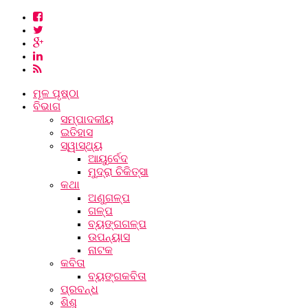
ମୂଳ ପୃଷ୍ଠା
ବିଭାଗ
ସମ୍ପାଦକୀୟ
ଇତିହାସ
ସ୍ୱାସ୍ଥ୍ୟ
ଆୟୁର୍ବେଦ
ମୁଦ୍ରା ଚିକିତ୍ସା
କଥା
ଅଣୁଗଳ୍ପ
ଗଳ୍ପ
ବ୍ୟଙ୍ଗଗଳ୍ପ
ଉପନ୍ୟାସ
ନାଟକ
କବିତା
ବ୍ୟଙ୍ଗକବିତା
ପ୍ରବନ୍ଧ
ଶିଶୁ