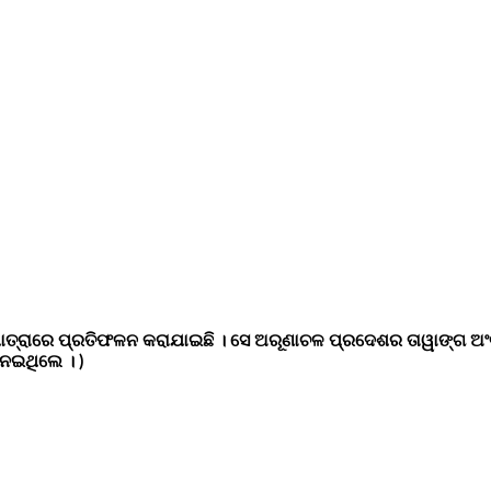
ମାତ୍ରାରେ ପ୍ରତିଫଳନ କରାଯାଇଛି । ସେ ଅରୂଣାଚଳ ପ୍ରଦେଶର ତାୱାଙ୍ଗ ଅ
େଇଥିଲେ । )