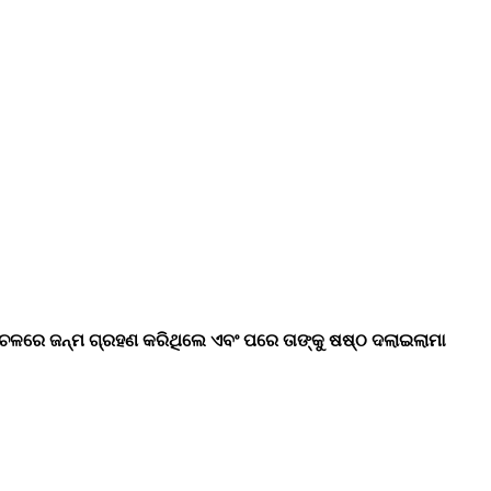
ଂଚଳରେ ଜନ୍ମ ଗ୍ରହଣ କରିଥିଲେ ଏବଂ ପରେ ତାଙ୍କୁ ଷଷ୍ଠ ଦଲାଇଲାମା