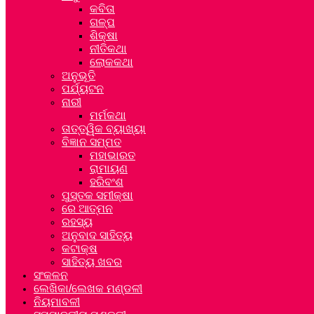
କବିତା
ଗଳ୍ପ
ଶିକ୍ଷା
ନୀତିକଥା
ଲୋକକଥା
ଅନୁଭୂତି
ପର୍ଯ୍ୟଟନ
ନାରୀ
ମର୍ମକଥା
ତାତ୍ତ୍ୱିକ ବ୍ୟାଖ୍ୟା
ବିଜ୍ଞାନ ସମ୍ମତ
ମହାଭାରତ
ରାମାୟଣ
ହରିବଂଶ
ପୁସ୍ତକ ସମୀକ୍ଷା
ରେ ଆତ୍ମନ
ରହସ୍ୟ
ଅନୁବାଦ ସାହିତ୍ୟ
କଟାକ୍ଷ
ସାହିତ୍ୟ ଖବର
ସଂକଳନ
ଲେଖିକା/ଲେଖକ ମଣ୍ଡଳୀ
ନିୟମାବଳୀ