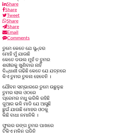
Share
Share
Tweet
Share
Share
Email
Comments
ତୁମେ କେତେ ଯେ ସୁନ୍ଦର
ମୋହି ମୁଁ ଯାଉଛି
କେତେ ଡଉଲ ମୁହଁ ତ ତୁମର
ଶରୀରକୁ ଖୁଣିବାର ନାହିଁ
ବିନ୍ଧାଣୀ ଗଢିଛି କେତେ ଯେ ଯତ୍ନରେ
କିଏ ତୁମର ତୁଳନା ହେବେନି ।
ଯୌବନ ସମ୍ଭାରରେ ତୁମେ ଉଛୁଳୁଛ
ତୁମର ଲାଲ ଓଠରେ
ପ୍ରେମର ମଧୁ ଭରିକି ରହିଛି
ଜୁଆର ଭଳି ମାଡି ଯେ ଆସୁଛି
ଛୁଇଁ ଯାଉଛି ମୋହର ଓଠକୁ
କିଛି ବାଧା ନମାନିକି ।
ଫୁଲର ରଙ୍ଗ ତୁମର ପାଖରେ
ଟିକିଏ ମଳିନ ପଡିନି