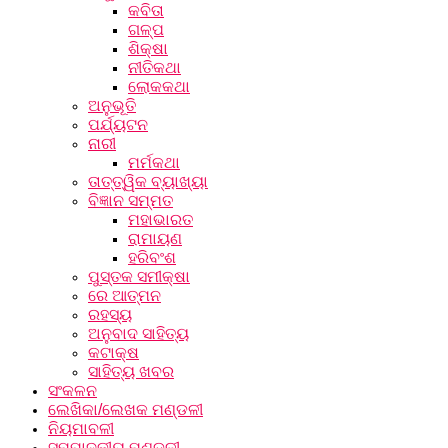
କବିତା
ଗଳ୍ପ
ଶିକ୍ଷା
ନୀତିକଥା
ଲୋକକଥା
ଅନୁଭୂତି
ପର୍ଯ୍ୟଟନ
ନାରୀ
ମର୍ମକଥା
ତାତ୍ତ୍ୱିକ ବ୍ୟାଖ୍ୟା
ବିଜ୍ଞାନ ସମ୍ମତ
ମହାଭାରତ
ରାମାୟଣ
ହରିବଂଶ
ପୁସ୍ତକ ସମୀକ୍ଷା
ରେ ଆତ୍ମନ
ରହସ୍ୟ
ଅନୁବାଦ ସାହିତ୍ୟ
କଟାକ୍ଷ
ସାହିତ୍ୟ ଖବର
ସଂକଳନ
ଲେଖିକା/ଲେଖକ ମଣ୍ଡଳୀ
ନିୟମାବଳୀ
ସମ୍ପାଦକୀୟ ମଣ୍ଡଳୀ