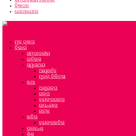
ବିଜ୍ଞାପନ
ଯୋଗାଯୋଗ
ମୂଳ ପୃଷ୍ଠା
ବିଭାଗ
ସମ୍ପାଦକୀୟ
ଇତିହାସ
ସ୍ୱାସ୍ଥ୍ୟ
ଆୟୁର୍ବେଦ
ମୁଦ୍ରା ଚିକିତ୍ସା
କଥା
ଅଣୁଗଳ୍ପ
ଗଳ୍ପ
ବ୍ୟଙ୍ଗଗଳ୍ପ
ଉପନ୍ୟାସ
ନାଟକ
କବିତା
ବ୍ୟଙ୍ଗକବିତା
ପ୍ରବନ୍ଧ
ଶିଶୁ